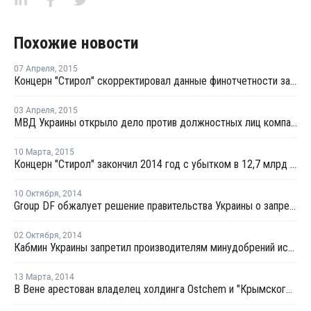
Похожие новости
07 Апреля
,
2015
Концерн "Стирол" скорректировал данные финотчетности за 2014 год
03 Апреля
,
2015
МВД Украины открыло дело против должностных лиц компаний Фирташа
10 Марта
,
2015
Концерн "Стирол" закончил 2014 год с убытком в 12,7 млрд гривен
10 Октября
,
2014
Group DF обжалует решение правительства Украины о запрете поставок газа из ПХГ
02 Октября
,
2014
Кабмин Украины запретил производителям минудобрений использовать украинский газ и газ из хранилищ
13 Марта
,
2014
В Вене арестован владелец холдинга Ostchem и "Крымского Титана" Дмитрий Фирташ