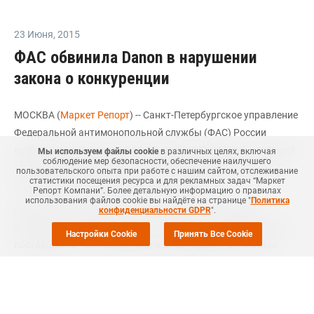
23 Июня
,
2015
ФАС обвинила Danon в нарушении
закона о конкуренции
МОСКВА (
Маркет Репорт
) -- Санкт-Петербургское управление
Федеральной антимонопольной службы (ФАС) России
возбудило дело против ОАО "Компания Юнимилк", входящей
Мы используем файлы cookie
в различных целях, включая
соблюдение мер безопасности, обеспечение наилучшего
в группу Danon-Юнимилк в РФ, из-за нарушения закона о
пользовательского опыта при работе с нашим сайтом, отслеживание
статистики посещения ресурса и для рекламных задач “Маркет
конкуренции, сообщается на сайте службы.
Репорт Компани”. Более детальную информацию о правилах
использования файлов cookie вы найдёте на странице "
Политика
Из результатов проверки ФАС следует, что компания
конфиденциальности GDPR
".
занижает закупочные цены на сырое молоко для одного из
Настройки Cookie
Принять Все Cookie
поставщиков. "Основанием для возбуждения дела стало
заявление ООО "Агро-Трейд". Поставщик сырого молока
сообщил, что его основной потребитель — ОАО "Компания
Юнимилк" необоснованно снизил закупочную цену молока с