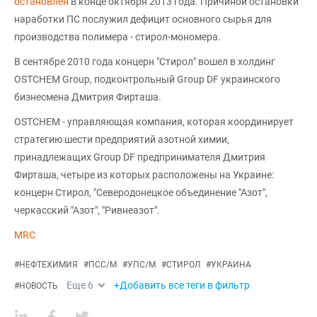
остановлен
в конце октября 2013 года. Причиной остановки
наработки ПС послужил дефицит основного сырья для
производства полимера - стирол-мономера.
В сентябре 2010 года концерн "Стирол" вошел в холдинг
OSTCHEM Group, подконтрольный Group DF украинского
бизнесмена Дмитрия Фирташа.
OSTCHEM - управляющая компания, которая координирует
стратегию шести предприятий азотной химии,
принадлежащих Group DF предпринимателя Дмитрия
Фирташа, четыре из которых расположены на Украине:
концерн Стирол, "Северодонецкое объединение "Азот",
черкасский "Азот", "Ривнеазот".
MRC
#
НЕФТЕХИМИЯ
#
ПСС/М
#
УПС/М
#
СТИРОЛ
#
УКРАИНА
Еще
6
+Добавить все теги в фильтр
#
НОВОСТЬ