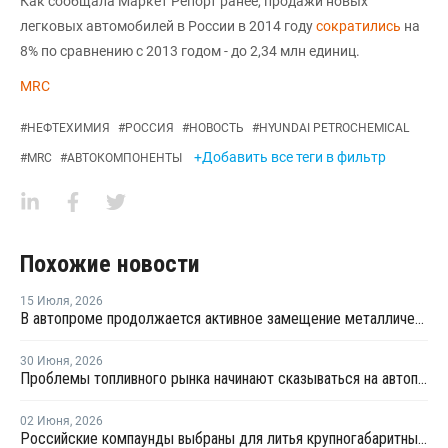
Как сообщала Маркет Репорт ранее, продажи новых
легковых автомобилей в России в 2014 году
сократились
на
8% по сравнению с 2013 годом - до 2,34 млн единиц.
MRC
#
НЕФТЕХИМИЯ
#
РОССИЯ
#
НОВОСТЬ
#
HYUNDAI PETROCHEMICAL
+Добавить все теги в фильтр
#
MRC
#
АВТОКОМПОНЕНТЫ
Похожие новости
15 Июля
,
2026
В автопроме продолжается активное замещение металлических компонентов конструкционными полимерами
30 Июня
,
2026
Проблемы топливного рынка начинают сказываться на автоперевозках
02 Июня
,
2026
Российские компаунды выбраны для литья крупногабаритных автокомпонентов BELGEE