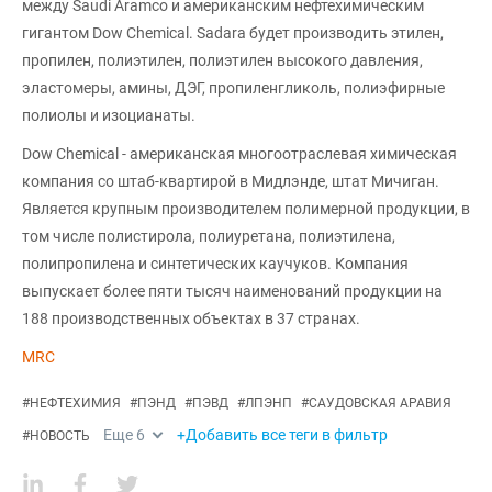
между Saudi Aramco и американским нефтехимическим
гигантом Dow Chemical. Sadara будет производить этилен,
пропилен, полиэтилен, полиэтилен высокого давления,
эластомеры, амины, ДЭГ, пропиленгликоль, полиэфирные
полиолы и изоцианаты.
Dow Chemical - американская многоотраслевая химическая
компания со штаб-квартирой в Мидлэнде, штат Мичиган.
Является крупным производителем полимерной продукции, в
том числе полистирола, полиуретана, полиэтилена,
полипропилена и синтетических каучуков. Компания
выпускает более пяти тысяч наименований продукции на
188 производственных объектах в 37 странах.
MRC
#
НЕФТЕХИМИЯ
#
ПЭНД
#
ПЭВД
#
ЛПЭНП
#
САУДОВСКАЯ АРАВИЯ
Еще
6
+Добавить все теги в фильтр
#
НОВОСТЬ