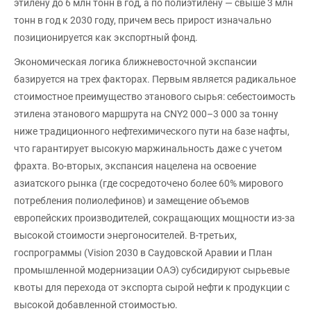
этилену до 6 млн тонн в год, а по полиэтилену — свыше 3 млн
тонн в год к 2030 году, причем весь прирост изначально
позиционируется как экспортный фонд.
Экономическая логика ближневосточной экспансии
базируется на трех факторах. Первым является радикальное
стоимостное преимущество этанового сырья: себестоимость
этилена этанового маршрута на CNY2 000–3 000 за тонну
ниже традиционного нефтехимического пути на базе нафты,
что гарантирует высокую маржинальность даже с учетом
фрахта. Во-вторых, экспансия нацелена на освоение
азиатского рынка (где сосредоточено более 60% мирового
потребления полиолефинов) и замещение объемов
европейских производителей, сокращающих мощности из-за
высокой стоимости энергоносителей. В-третьих,
госпрограммы (Vision 2030 в Саудовской Аравии и План
промышленной модернизации ОАЭ) субсидируют сырьевые
квоты для перехода от экспорта сырой нефти к продукции с
высокой добавленной стоимостью.