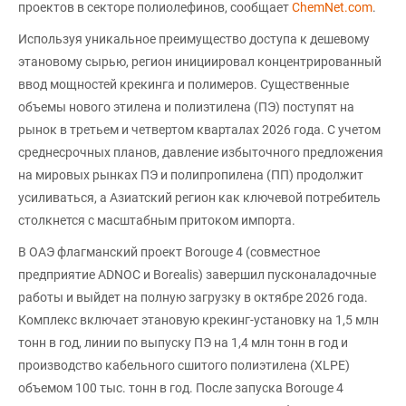
проектов в секторе полиолефинов, сообщает
ChemNet.com
.
Используя уникальное преимущество доступа к дешевому
этановому сырью, регион инициировал концентрированный
ввод мощностей крекинга и полимеров. Существенные
объемы нового этилена и полиэтилена (ПЭ) поступят на
рынок в третьем и четвертом кварталах 2026 года. С учетом
среднесрочных планов, давление избыточного предложения
на мировых рынках ПЭ и полипропилена (ПП) продолжит
усиливаться, а Азиатский регион как ключевой потребитель
столкнется с масштабным притоком импорта.
В ОАЭ флагманский проект Borouge 4 (совместное
предприятие ADNOC и Borealis) завершил пусконаладочные
работы и выйдет на полную загрузку в октябре 2026 года.
Комплекс включает этановую крекинг-установку на 1,5 млн
тонн в год, линии по выпуску ПЭ на 1,4 млн тонн в год и
производство кабельного сшитого полиэтилена (XLPE)
объемом 100 тыс. тонн в год. После запуска Borouge 4