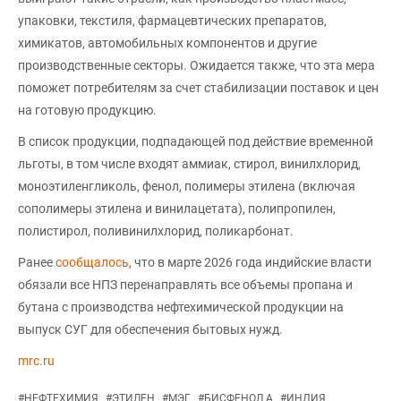
упаковки, текстиля, фармацевтических препаратов,
химикатов, автомобильных компонентов и другие
производственные секторы. Ожидается также, что эта мера
поможет потребителям за счет стабилизации поставок и цен
на готовую продукцию.
В список продукции, подпадающей под действие временной
льготы, в том числе входят аммиак, стирол, винилхлорид,
моноэтиленгликоль, фенол, полимеры этилена (включая
сополимеры этилена и винилацетата), полипропилен,
полистирол, поливинилхлорид, поликарбонат.
Ранее
сообщалось
, что в марте 2026 года индийские власти
обязали все НПЗ перенаправлять все объемы пропана и
бутана с производства нефтехимической продукции на
выпуск СУГ для обеспечения бытовых нужд.
mrc.ru
#
НЕФТЕХИМИЯ
#
ЭТИЛЕН
#
МЭГ
#
БИСФЕНОЛ А
#
ИНДИЯ