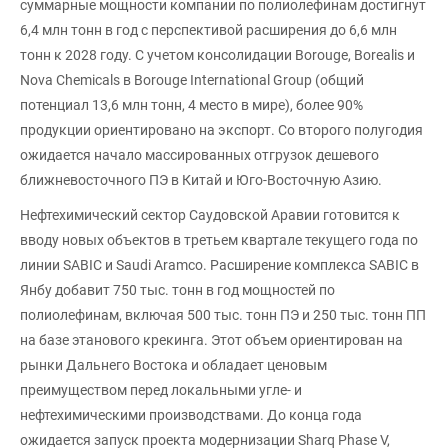
суммарные мощности компании по полиолефинам достигнут
6,4 млн тонн в год с перспективой расширения до 6,6 млн
тонн к 2028 году. С учетом консолидации Borouge, Borealis и
Nova Chemicals в Borouge International Group (общий
потенциал 13,6 млн тонн, 4 место в мире), более 90%
продукции ориентировано на экспорт. Со второго полугодия
ожидается начало массированных отгрузок дешевого
ближневосточного ПЭ в Китай и Юго-Восточную Азию.
Нефтехимический сектор Саудовской Аравии готовится к
вводу новых объектов в третьем квартале текущего года по
линии SABIC и Saudi Aramco. Расширение комплекса SABIC в
Янбу добавит 750 тыс. тонн в год мощностей по
полиолефинам, включая 500 тыс. тонн ПЭ и 250 тыс. тонн ПП
на базе этанового крекинга. Этот объем ориентирован на
рынки Дальнего Востока и обладает ценовым
преимуществом перед локальными угле- и
нефтехимическими производствами. До конца года
ожидается запуск проекта модернизации Sharq Phase V,