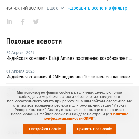
Еще
8
+Добавить все теги в фильтр
#
БЛИЖНИЙ ВОСТОК
Похожие новости
29 Апреля
,
2026
Индийская компания Balaji Amines постепенно возобновляет производство аммиака
01 Апреля
,
2026
Индийская компания ACME подписала 10-летнее соглашение о закупке экологически чистого аммиака с SECI
17 Марта
,
2026
Мы используем файлы cookie
в различных целях, включая
Reliance заключила соглашение с Samsung о поставках возобновляемого аммиака на сумму USD3 млрд
соблюдение мер безопасности, обеспечение наилучшего
пользовательского опыта при работе с нашим сайтом, отслеживание
статистики посещения ресурса и для рекламных задач “Маркет
01 Декабря
,
2025
Репорт Компани”. Более детальную информацию о правилах
Индийская компания BVFCL построит завод по производству аммиака и мочевины
использования файлов cookie вы найдёте на странице "
Политика
конфиденциальности GDPR
".
07 Сентября
,
2021
Настройки Cookie
Принять Все Cookie
COVID-19 - Дайджест новостей от 07.09.2021 года