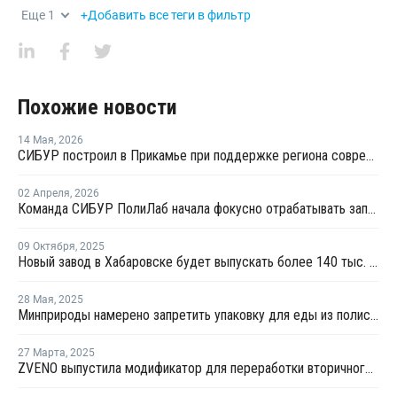
Еще
1
+Добавить все теги в фильтр
Похожие новости
14 Мая
,
2026
СИБУР построил в Прикамье при поддержке региона современный складской комплекс
02 Апреля
,
2026
Команда СИБУР ПолиЛаб начала фокусно отрабатывать запрос рынка и дивизиона "Потребительские товары"
09 Октября
,
2025
Новый завод в Хабаровске будет выпускать более 140 тыс. кв. м сэндвич-панелей в год
28 Мая
,
2025
Минприроды намерено запретить упаковку для еды из полистирола
27 Марта
,
2025
ZVENO выпустила модификатор для переработки вторичного ПС