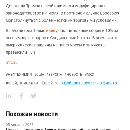
Дональда Трампа о необходимости кодифицировать
законодательство к 4 июля. В противном случае Евросоюз
мог столкнуться с более жёсткими торговыми условиями.
В начале года Трамп
ввел
дополнительные сборы в 10% на
весь импорт товаров в Соединенные Штаты. В результате
американские пошлины на пластмассы и химикаты
превысили 15%.
mrc.ru
#
НЕФТЕХИМИЯ
#
США
#
ЕВРОПА
#
НОВОСТЬ
#
MRC
Еще
2
+Добавить все теги в фильтр
#
КЛЕЙ, ПРИСАДКИ
Похожие новости
05 Августа
,
2026
Цены на пропилен в Азии и Европе колеблются близ уровня в USD1000