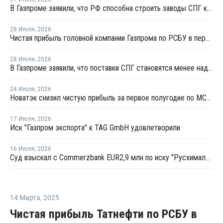
В Газпроме заявили, что РФ способна строить заводы СПГ как у себя, так и за рубежом
28 Июля
,
2026
Чистая прибыль головной компании Газпрома по РСБУ в первом полугодии составила 78 млрд рублей
28 Июля
,
2026
В Газпроме заявили, что поставки СПГ становятся менее надежным способом газоснабжения
24 Июля
,
2026
Новатэк снизил чистую прибыль за первое полугодие по МСФО на 3,1%
17 Июля
,
2026
Иск "Газпром экспорта" к TAG GmbH удовлетворили
16 Июля
,
2026
Суд взыскал с Commerzbank EUR2,9 млн по иску "Русхимальянса"
14 Марта
,
2025
Чистая прибыль Татнефти по РСБУ в