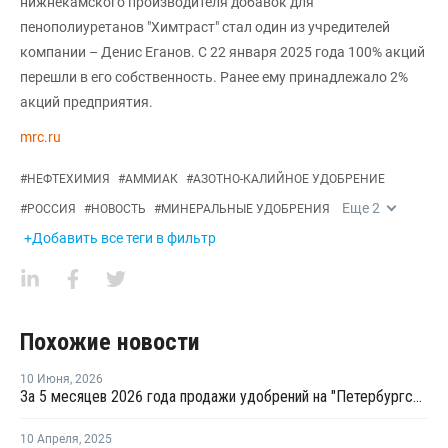
нижнекамского производителя добавок для
пенополиуретанов "Химтраст" стал один из учредителей
компании – Денис Еганов. С 22 января 2025 года 100% акций
перешли в его собственность. Ранее ему принадлежало 2%
акций предприятия.
mrc.ru
#
НЕФТЕХИМИЯ
#
АММИАК
#
АЗОТНО-КАЛИЙНОЕ УДОБРЕНИЕ
Еще
2
#
РОССИЯ
#
НОВОСТЬ
#
МИНЕРАЛЬНЫЕ УДОБРЕНИЯ
+Добавить все теги в фильтр
Похожие новости
10 Июня
,
2026
За 5 месяцев 2026 года продажи удобрений на "Петербургской бирже" выросли на 16,1%
10 Апреля
,
2025