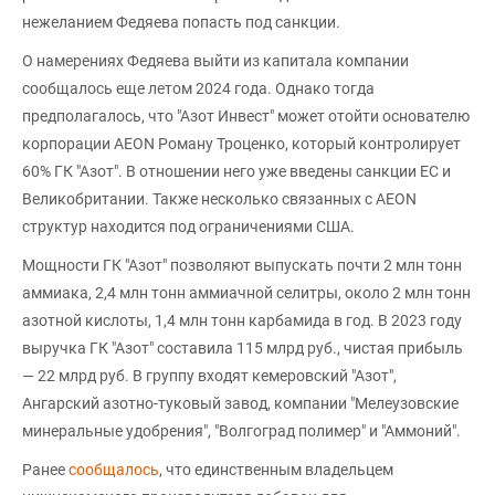
нежеланием Федяева попасть под санкции.
О намерениях Федяева выйти из капитала компании
сообщалось еще летом 2024 года. Однако тогда
предполагалось, что "Азот Инвест" может отойти основателю
корпорации AEON Роману Троценко, который контролирует
60% ГК "Азот". В отношении него уже введены санкции ЕС и
Великобритании. Также несколько связанных с AEON
структур находится под ограничениями США.
Мощности ГК "Азот" позволяют выпускать почти 2 млн тонн
аммиака, 2,4 млн тонн аммиачной селитры, около 2 млн тонн
азотной кислоты, 1,4 млн тонн карбамида в год. В 2023 году
выручка ГК "Азот" составила 115 млрд руб., чистая прибыль
— 22 млрд руб. В группу входят кемеровский "Азот",
Ангарский азотно-туковый завод, компании "Мелеузовские
минеральные удобрения", "Волгоград полимер" и "Аммоний".
Ранее
сообщалось
, что единственным владельцем