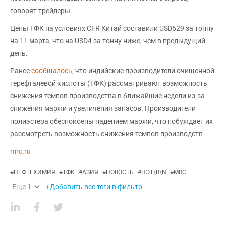
говорят трейдеры.
Цены ТФК на условиях CFR Китай составили USD629 за тонну
на 11 марта, что на USD4 за тонну ниже, чем в предыдущий
день.
Ранее
сообщалось
, что индийские производители очищенной
терефталевой кислоты (ТФК) рассматривают возможность
снижения темпов производства в ближайшие недели из-за
снижения маржи и увеличения запасов. Производители
полиэстера обеспокоены падением маржи, что побуждает их
рассмотреть возможность снижения темпов производств
mrc.ru
#
НЕФТЕХИМИЯ
#
ТФК
#
АЗИЯ
#
НОВОСТЬ
#
ПЭТ\R\N
#
MRC
Еще
1
+Добавить все теги в фильтр