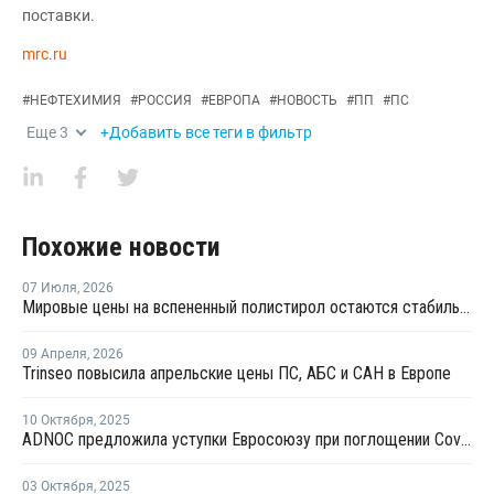
поставки.
mrc.ru
#
НЕФТЕХИМИЯ
#
РОССИЯ
#
ЕВРОПА
#
НОВОСТЬ
#
ПП
#
ПС
Еще
3
+Добавить все теги в фильтр
Похожие новости
07 Июля
,
2026
Мировые цены на вспененный полистирол остаются стабильными
09 Апреля
,
2026
Trinseo повысила апрельские цены ПС, АБС и САН в Европе
10 Октября
,
2025
ADNOC предложила уступки Евросоюзу при поглощении Covestro AG
03 Октября
,
2025