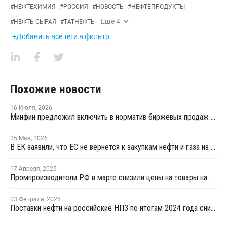
#
НЕФТЕХИМИЯ
#
РОССИЯ
#
НОВОСТЬ
#
НЕФТЕПРОДУКТЫ
Еще
4
#
НЕФТЬ СЫРАЯ
#
ТАТНЕФТЬ
+Добавить все теги в фильтр
Похожие новости
16 Июля
,
2026
Минфин предложил включить в норматив биржевых продаж топлива реализацию по договорам, устанавливаемым правительством
25 Мая
,
2026
В ЕК заявили, что ЕС не вернется к закупкам нефти и газа из России
17 Апреля
,
2025
Промпроизводители РФ в марте снизили цены на товары на 1,5%
03 Февраля
,
2025
Поставки нефти на российские НПЗ по итогам 2024 года снизились на 2,5%