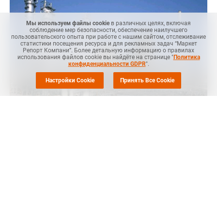
Мы используем файлы cookie
в различных целях, включая
соблюдение мер безопасности, обеспечение наилучшего
пользовательского опыта при работе с нашим сайтом, отслеживание
статистики посещения ресурса и для рекламных задач “Маркет
Репорт Компани”. Более детальную информацию о правилах
использования файлов cookie вы найдёте на странице "
Политика
конфиденциальности GDPR
".
Настройки Cookie
Принять Все Cookie
Маркет Репорт
-- Южнокорейская компания LG Chem Ltd
возобновила производство поливинилхлорида (ПВХ) в
Дэсане (Daesan, Южная Корея), приостановленное ранее из-
за технического сбоя, сообщает
Polymerupdate
.
Компания возобновила работу на заводе 6 марта 2025 года
после незапланированного отключения электроэнергии.
Завод был закрыт 25 февраля 2025 года.
Ранее
сообщалось
, что крекинг-установка компании была