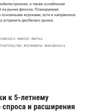
омобилестроение, а также ослабление
й на рынке фенола. Планируемая
 основными игроками, хотя и направлена
у устранить дисбаланс рынка.
ИСФЕНОЛ А
#
ФЕНОЛ
#
MITSUI
ТРОИТЕЛЬСТВО
#
ПОЛИМЕРЫ
#
БИСФЕНОЛ А
ки к 5-летнему
о спроса и расширения