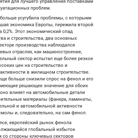
ятия для лучшего управления поставками
луатационных проблем.
больше усугубила проблемы, с которыми
йшая экономика Европы, пережила второй
на 0,2%. Этот экономический спад
ва и строительства, два основных
секторе производства наблюдался
чевых отраслях, как машиностроение,
ельный сектор испытал еще более резкое
высоких цен на строительство и
 активности в жилищном строительстве.
еще больше снизили спрос на фенол и его
имеющие решающее значение для обоих
 оно влияет на автомобильные детали
оительные материалы (фанера, ламинаты,
тельной и автомобильной активности
молы и, следовательно, на сам фенол.
gence, европейский рынок фенола
должающийся глобальный избыток
м со стороны ключевых секторов