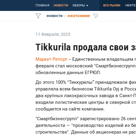
ГЛАВНАЯ
НОВОСТИ
ОБЗОРЫ
ВСЕ РЫНКИ
НЕФТЕ
#
НОВОСТИ
#
НЕФТЕХИМИЯ
11 Февраля
,
2025
Tikkurila продала свои 
Маркет Репорт
-- Единственным владельцем п
февраля стал московский "Смартбизнесгрупп
обновленные данные ЕГРЮЛ.
До этого 100% "Тиккурилы” принадлежали финс
управляла всем бизнесом Tikkurila Oyj в Рос
два крупных лакокрасочных завода в Санкт-П
входили логистические центры в северной с
сообщается на сайте компании.
"Смартбизнесгрупп" зарегистрировано 26 сен
деятельности — "производство изделий из б
строительстве". Данные об акционерах не р