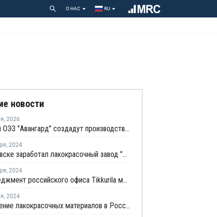
О НАС
RU
ие новости
ля
,
2026
В омской ОЭЗ "Авангард" создадут производство красок стоимостью 500 млн рублей
ря
,
2024
В Ульяновске заработал лакокрасочный завод "Литум"
ря
,
2024
Топ-менеджмент российского офиса Tikkurila может выкупить бизнес компании
ля
,
2024
Потребление лакокрасочных материалов в России в 2023 году выросло на 7,1%