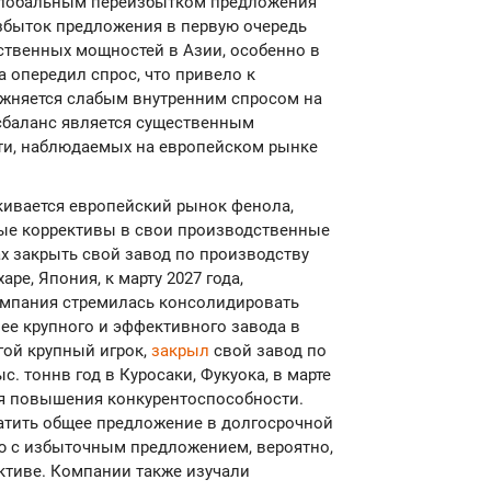
 глобальным переизбытком предложения
избыток предложения в первую очередь
ственных мощностей в Азии, особенно в
а опередил спрос, что привело к
ожняется слабым внутренним спросом на
сбаланс является существенным
ти, наблюдаемых на европейском рынке
кивается европейский рынок фенола,
ые коррективы в свои производственные
х закрыть свой завод по производству
ре, Япония, к марту 2027 года,
омпания стремилась консолидировать
ее крупного и эффективного завода в
угой крупный игрок,
закрыл
свой завод по
. тоннв год в Куросаки, Фукуока, в марте
для повышения конкурентоспособности.
ратить общее предложение в долгосрочной
ию с избыточным предложением, вероятно,
ктиве. Компании также изучали