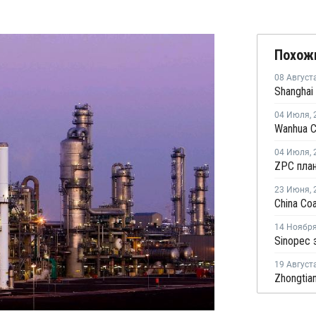
Похож
08 Август
04 Июля
,
04 Июля
,
23 Июня
,
14 Ноябр
19 Август