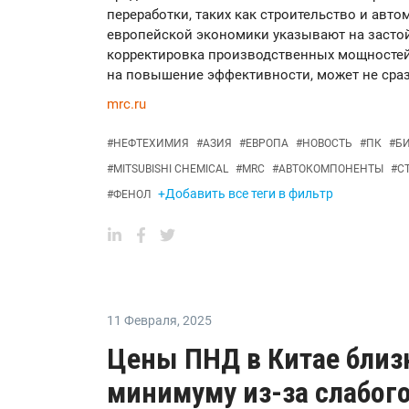
переработки, таких как строительство и авт
европейской экономики указывают на засто
корректировка производственных мощностей
на повышение эффективности, может не сраз
mrc.ru
#
НЕФТЕХИМИЯ
#
АЗИЯ
#
ЕВРОПА
#
НОВОСТЬ
#
ПК
#
Б
#
MITSUBISHI CHEMICAL
#
MRC
#
АВТОКОМПОНЕНТЫ
#
С
+Добавить все теги в фильтр
#
ФЕНОЛ
11 Февраля
,
2025
Цены ПНД в Китае близ
минимуму из-за слабог