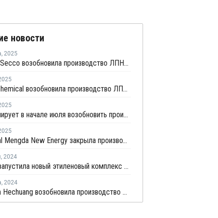
ие новости
а
,
2025
Shanghai Secco возобновила производство ЛПНП в Шанхае после ремонта
2025
Wanhua Chemical возобновила производство ЛПНП после профилактики
2025
ZPC планирует в начале июля возобновить производство
2025
China Coal Mengda New Energy закрыла производство олефинов на ремонт
я
,
2024
Sinopec запустила новый этиленовый комплекс на севере Китая
а
,
2024
Zhongtian Hechuang возобновила производство ПВД в Китае после профилактики