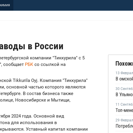
ХИМИЯ
заводы в России
етербургской компании "Тиккурила" с 5
Похож
", сообщает
РБК
со ссылкой на
13 Февра
кой Tikkurila Oyj. Компания "Тиккурила"
сии, основной частью которого являются
30 Сентяб
етербурге. В состав бизнеса также
толице, Новосибирске и Мытищи,
11 Сентяб
тября 2024 года. Основной вид
29 Февра
етона для использования в
аскрываются. Уставный капитал компании