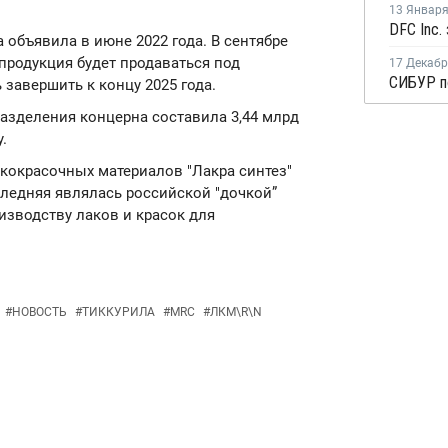
13 Январ
DFC Inc.
a объявила в июне 2022 года. В сентябре
 продукция будет продаваться под
17 Декаб
 завершить к концу 2025 года.
разделения концерна составила 3,44 млрд
.
кокрасочных материалов "Лакра синтез"
следняя являлась российской "дочкой”
изводству лаков и красок для
#
НОВОСТЬ
#
ТИККУРИЛА
#
MRC
#
ЛКМ\R\N