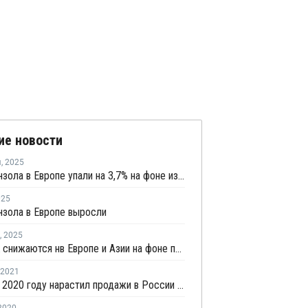
ие новости
я
,
2025
Цены бензола в Европе упали на 3,7% на фоне избыточного предложения и слабого спроса
025
нзола в Европе выросли
,
2025
Цены ПК снижаются нв Европе и Азии на фоне падения цен сырья
2021
КАМАЗ в 2020 году нарастил продажи в России на 7,1%