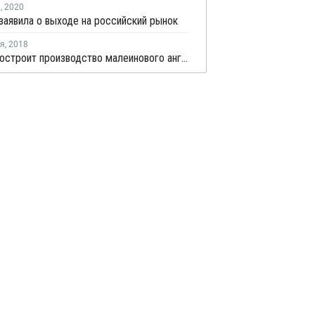
я
,
2020
 заявила о выходе на российский рынок
ря
,
2018
СИБУР построит производство малеинового ангидрида