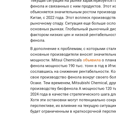
Текущая ситуация на рынке характеризуется
фенола и связанных с ним продуктов. Этот 
объясняется значительным ростом производ
Китае, с 2022 года. Этот всплеск производств
рыночному спаду. Ситуация еще больше осл
основных рынках. Глобальный рыночный ди
фактором низких цен и низкой рентабельнос
фенола.
В дополнение к проблемам, с которыми стал
основные производители вносят значительн
мощности. Mitsui Chemicals
объявила
о плана
фенола мощностью 190 тыс. тонн в год в Итиха
сославшись на снижение рентабельности. К
свое производство фенола вокруг своего бол
Осаке. Тем временем, Mitsubishi Chemical, др
производству бисфенола А мощностью 120 тыс
2024 года в качестве стратегического шага 
Хотя эти остановки могут потенциально сок
перспективе, их влияние на текущую ситуац
будет ограниченным в краткосрочной перспе