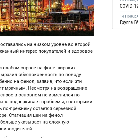
23 Июля
,
COVID-19
14 Ноябр
 оставались на низком уровне во второй
ержанный интерес покупателей и здоровое
и слабом спросе на фоне широких
выразил обеспокоенность по поводу
енно на фенол, заявив, что если эти
дит мрачным. Несмотря на возвращение
 спрос в основном не изменился по
ольше подчеркивает проблемы, с которыми
ь по-прежнему остается серьезной
ре. Стагнация цен на фенол
е больше указывает на сложную
роизводителей.