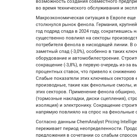
возможность создания совместного предпри
во время технического обслуживания и эксп
Макроэкономическая ситуация в Европе еще 
столкнулся рынок фенола. Германия, крупне
год подряд спада в 2024 году, сократившись 
существенно повлиял на секторы производст
потребителя фенола в нисходящей линии. В 
заметный спад (-3,0%), особенно в таких клю
оборудование и автомобилестроение. Строит
сокращение (-3,8%), в первую очередь из-за 
процентных ставок, что привело к снижению
Слабые показатели этих ключевых секторов 
производные, такие как фенольные смолы, 
этих секторов. Применение фенола обширно,
(тормозные накладки, диски сцепления), стр
изоляция) и электронику. Сокращение строи
напрямую повлияло на спрос на фенольные с
Согласно данным ChemAnalyst Pricing Intelli
переживает период неопределенности. Про
предложения в сочетании со слабым спросо