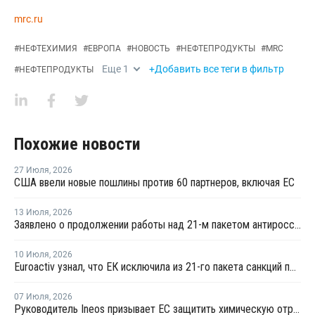
mrc.ru
#
НЕФТЕХИМИЯ
#
ЕВРОПА
#
НОВОСТЬ
#
НЕФТЕПРОДУКТЫ
#
MRC
Еще
1
+Добавить все теги в фильтр
#
НЕФТЕПРОДУКТЫ
Похожие новости
27 Июля
,
2026
США ввели новые пошлины против 60 партнеров, включая ЕС
13 Июля
,
2026
Заявлено о продолжении работы над 21-м пакетом антироссийских санкций
10 Июля
,
2026
Euroactiv узнал, что ЕК исключила из 21-го пакета санкций против России
07 Июля
,
2026
Руководитель Ineos призывает ЕС защитить химическую отрасль от китайского демпинга