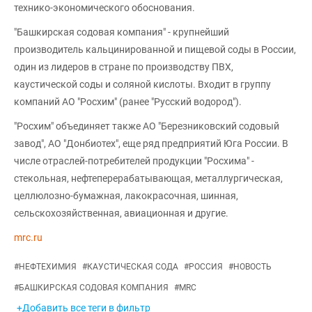
технико-экономического обоснования.
"Башкирская содовая компания" - крупнейший
производитель кальцинированной и пищевой соды в России,
один из лидеров в стране по производству ПВХ,
каустической соды и соляной кислоты. Входит в группу
компаний АО "Росхим" (ранее "Русский водород").
"Росхим" объединяет также АО "Березниковский содовый
завод", АО "Донбиотех", еще ряд предприятий Юга России. В
числе отраслей-потребителей продукции "Росхима" -
стекольная, нефтеперерабатывающая, металлургическая,
целлюлозно-бумажная, лакокрасочная, шинная,
сельскохозяйственная, авиационная и другие.
mrc.ru
#
НЕФТЕХИМИЯ
#
КАУСТИЧЕСКАЯ СОДА
#
РОССИЯ
#
НОВОСТЬ
#
БАШКИРСКАЯ СОДОВАЯ КОМПАНИЯ
#
MRC
+Добавить все теги в фильтр