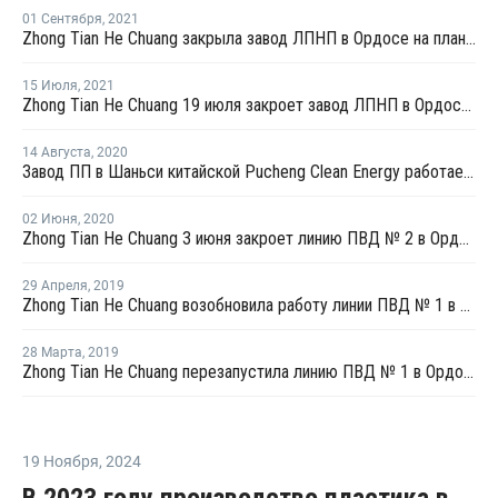
01 Сентября
,
2021
Zhong Tian He Chuang закрыла завод ЛПНП в Ордосе на плановый ремонт
15 Июля
,
2021
Zhong Tian He Chuang 19 июля закроет завод ЛПНП в Ордосе на плановую профилактику
14 Августа
,
2020
Завод ПП в Шаньси китайской Pucheng Clean Energy работает в штатном режиме после перезапуска
02 Июня
,
2020
Zhong Tian He Chuang 3 июня закроет линию ПВД № 2 в Ордосе на плановый ремонт
29 Апреля
,
2019
Zhong Tian He Chuang возобновила работу линии ПВД № 1 в Ордосе после незапланированной профилактики
28 Марта
,
2019
Zhong Tian He Chuang перезапустила линию ПВД № 1 в Ордосе после внепланового ремонта
19 Ноября
,
2024
В 2023 году производство пластика в