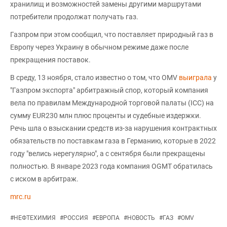
хранилищ и возможностей замены другими маршрутами
потребители продолжат получать газ.
Газпром при этом сообщил, что поставляет природный газ в
Европу через Украину в обычном режиме даже после
прекращения поставок.
В среду, 13 ноября, стало известно о том, что OMV
выиграла
у
"Газпром экспорта" арбитражный спор, который компания
вела по правилам Международной торговой палаты (ICC) на
сумму EUR230 млн плюс проценты и судебные издержки.
Речь шла о взыскании средств из-за нарушения контрактных
обязательств по поставкам газа в Германию, которые в 2022
году "велись нерегулярно", а с сентября были прекращены
полностью. В январе 2023 года компания OGMT обратилась
с иском в арбитраж.
mrc.ru
#
НЕФТЕХИМИЯ
#
РОССИЯ
#
ЕВРОПА
#
НОВОСТЬ
#
ГАЗ
#
OMV