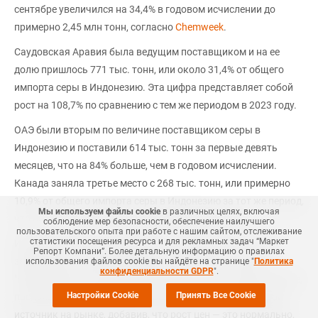
сентябре увеличился на 34,4% в годовом исчислении до
примерно 2,45 млн тонн, согласно
Chemweek
.
Саудовская Аравия была ведущим поставщиком и на ее
долю пришлось 771 тыс. тонн, или около 31,4% от общего
импорта серы в Индонезию. Эта цифра представляет собой
рост на 108,7% по сравнению с тем же периодом в 2023 году.
ОАЭ были вторым по величине поставщиком серы в
Индонезию и поставили 614 тыс. тонн за первые девять
месяцев, что на 84% больше, чем в годовом исчислении.
Канада заняла третье место с 268 тыс. тонн, или примерно
10,9% от общего импорта серы в Индонезию за тот же период,
Мы используем файлы cookie
в различных целях, включая
что на 119,2% больше, чем в годовом исчислении.
соблюдение мер безопасности, обеспечение наилучшего
пользовательского опыта при работе с нашим сайтом, отслеживание
статистики посещения ресурса и для рекламных задач “Маркет
Индонезия покрыта в будущем, и, следовательно, спрос
Репорт Компани”. Более детальную информацию о правилах
замедлится, а цены могут упасть, согласно источнику.
использования файлов cookie вы найдёте на странице "
Политика
конфиденциальности GDPR
".
"Недавний рост цен в Индонезии связан с ростом цен в Китае,
Настройки Cookie
Принять Все Cookie
поскольку эти два рынка коррелируют", — сказал второй
источник на рынке, добавив, что рост цен — это нормально,