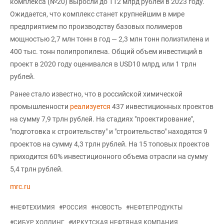
комплекса (№20) выросли до 112 млрд рублей в 2023 году.
Ожидается, что комплекс станет крупнейшим в мире
предприятием по производству базовых полимеров
мощностью 2,7 млн тонн в год — 2,3 млн тонн полиэтилена и
400 тыс. тонн полипропилена. Общий объем инвестиций в
проект в 2020 году оценивался в USD10 млрд, или 1 трлн
рублей.
Ранее стало известно, что в российской химической
промышленности
реализуется
437 инвестиционных проектов
на сумму 7,9 трлн рублей. На стадиях "проектирование",
"подготовка к строительству" и "строительство" находятся 9
проектов на сумму 4,3 трлн рублей. На 15 топовых проектов
приходится 60% инвестиционного объема отрасли на сумму
5,4 трлн рублей.
mrc.ru
#
НЕФТЕХИМИЯ
#
РОССИЯ
#
НОВОСТЬ
#
НЕФТЕПРОДУКТЫ
#
СИБУР ХОЛДИНГ
#
ИРКУТСКАЯ НЕФТЯНАЯ КОМПАНИЯ