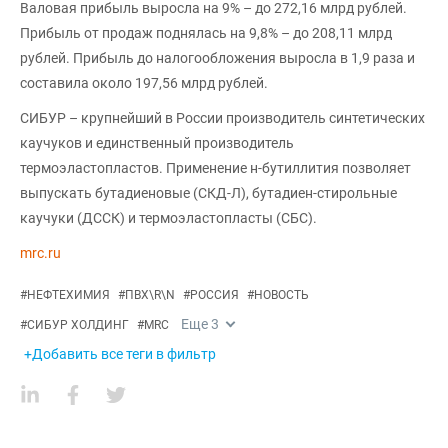
Валовая прибыль выросла на 9% – до 272,16 млрд рублей.
Прибыль от продаж поднялась на 9,8% – до 208,11 млрд
рублей. Прибыль до налогообложения выросла в 1,9 раза и
составила около 197,56 млрд рублей.
СИБУР – крупнейший в России производитель синтетических
каучуков и единственный производитель
термоэластопластов. Применение н-бутиллития позволяет
выпускать бутадиеновые (СКД-Л), бутадиен-стирольные
каучуки (ДССК) и термоэластопласты (СБС).
mrc.ru
#
НЕФТЕХИМИЯ
#
ПВХ\R\N
#
РОССИЯ
#
НОВОСТЬ
Еще
3
#
СИБУР ХОЛДИНГ
#
MRC
+Добавить все теги в фильтр