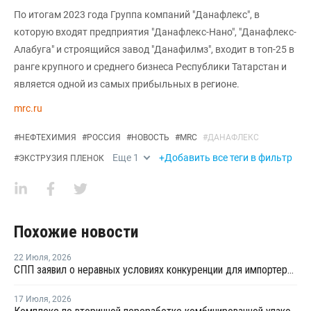
По итогам 2023 года Группа компаний "Данафлекс", в
которую входят предприятия "Данафлекс-Нано", "Данафлекс-
Алабуга" и строящийся завод "Данафилмз", входит в топ-25 в
ранге крупного и среднего бизнеса Республики Татарстан и
является одной из самых прибыльных в регионе.
mrc.ru
#
НЕФТЕХИМИЯ
#
РОССИЯ
#
НОВОСТЬ
#
MRC
#
ДАНАФЛЕКС
Еще
1
+Добавить все теги в фильтр
#
ЭКСТРУЗИЯ ПЛЕНОК
Похожие новости
22 Июля
,
2026
СПП заявил о неравных условиях конкуренции для импортеров полимерной упаковки в рамках российского РОП
17 Июля
,
2026