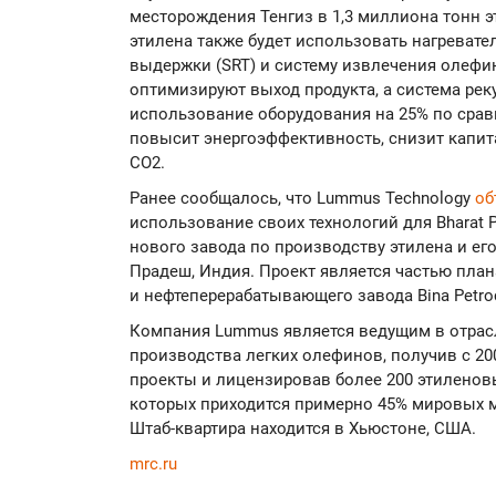
месторождения Тенгиз в 1,3 миллиона тонн э
этилена также будет использовать нагреват
выдержки (SRT) и систему извлечения олефи
оптимизируют выход продукта, а система рек
использование оборудования на 25% по сра
повысит энергоэффективность, снизит капи
CO2.
Ранее сообщалось, что Lummus Technology
об
использование своих технологий для Bharat Pe
нового завода по производству этилена и ег
Прадеш, Индия. Проект является частью пла
и нефтеперерабатывающего завода Bina Petro
Компания Lummus является ведущим в отрас
производства легких олефинов, получив с 20
проекты и лицензировав более 200 этиленов
которых приходится примерно 45% мировых м
Штаб-квартира находится в Хьюстоне, США.
mrc.ru