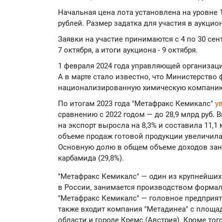
Начальная цена лота установлена на уровне 1
рублей. Размер задатка для участия в аукцион
Заявки на участие принимаются с 4 по 30 сен
7 октября, а итоги аукциона - 9 октября.
1 февраля 2024 года управляющей организаци
А в марте стало известно, что Министерство
национализированную химическую компани
По итогам 2023 года "Метафракс Кемикалс"
у
сравнению с 2022 годом — до 28,9 млрд руб. 
на экспорт выросла на 8,3% и составила 11,1 
объеме продаж готовой продукции увеличилась 
Основную долю в общем объеме доходов зани
карбамида (29,8%).
"Метафракс Кемикалс" — один из крупнейши
в России, занимается производством формал
"Метафракс Кемикалс" — головное предприяти
также входит компания "Метадинеа" с площа
области и городе Кремс (Австрия). Кроме тог