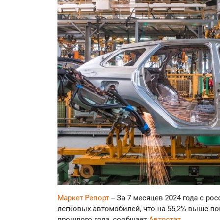
Маркет Репорт
-- За 7 месяцев 2024 года с р
легковых автомобилей, что на 55,2% выше по
прошлого года, сообщает
Автостат
.