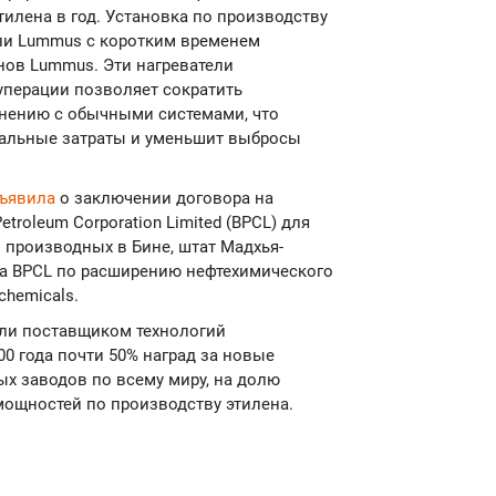
тилена в год. Установка по производству
ели Lummus с коротким временем
нов Lummus. Эти нагреватели
уперации позволяет сократить
внению с обычными системами, что
тальные затраты и уменьшит выбросы
ъявила
о заключении договора на
troleum Corporation Limited (BPCL) для
о производных в Бине, штат Мадхья-
на BPCL по расширению нефтехимического
chemicals.
ли поставщиком технологий
00 года почти 50% наград за новые
ых заводов по всему миру, на долю
ощностей по производству этилена.