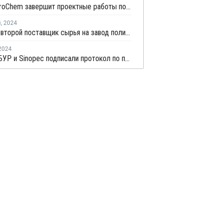
KMG PetroChem завершит проектные работы по магистральному трубопроводу для проекта "Полиэтилен" в этом году
я
,
2024
СИБУР - второй поставщик сырья на завод полипропилена в Атырау
2024
КМГ, СИБУР и Sinopec подписали протокол по проекту Silleno PE в Казахстане