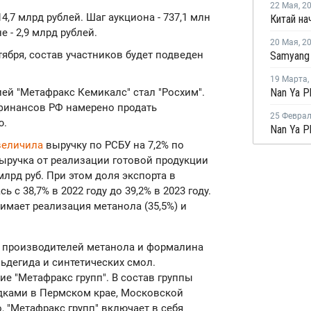
22 Мая
,
2
4,7 млрд рублей. Шаг аукциона - 737,1 млн
е - 2,9 млрд рублей.
20 Мая
,
2
тября, состав участников будет подведен
19 Марта
,
ей "Метафракс Кемикалс" стал "Росхим".
 финансов РФ намерено продать
25 Февра
ю.
величила
выручку по РСБУ на 7,2% по
Выручка от реализации готовой продукции
млрд руб. При этом доля экспорта в
с 38,7% в 2022 году до 39,2% в 2023 году.
мает реализация метанола (35,5%) и
х производителей метанола и формалина
ьдегида и синтетических смол.
е "Метафракс групп". В состав группы
дками в Пермском крае, Московской
о, "Метафракс групп" включает в себя