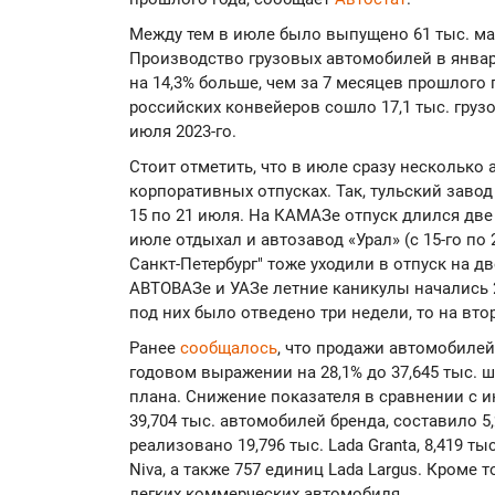
Между тем в июле было выпущено 61 тыс. маш
Производство грузовых автомобилей в январе
на 14,3% больше, чем за 7 месяцев прошлого 
российских конвейеров сошло 17,1 тыс. грузо
июля 2023-го.
Стоит отметить, что в июле сразу несколько
корпоративных отпусках. Так, тульский заво
15 по 21 июля. На КАМАЗе отпуск длился две 
июле отдыхал и автозавод «Урал» (с 15-го по 
Санкт-Петербург" тоже уходили в отпуск на дв
АВТОВАЗе и УАЗе летние каникулы начались 
под них было отведено три недели, то на вто
Ранее
сообщалось
, что продажи автомобилей
годовом выражении на 28,1% до 37,645 тыс. 
плана. Снижение показателя в сравнении с 
39,704 тыс. автомобилей бренда, составило 5
реализовано 19,796 тыс. Lada Granta, 8,419 ты
Niva, а также 757 единиц Lada Largus. Кроме 
легких коммерческих автомобиля.