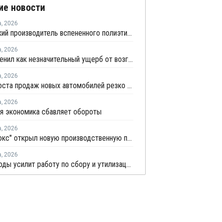
ие новости
а
,
2026
Удмуртский производитель вспененного полиэтилена нарастит выпуск на 15%
а
,
2026
НКНХ оценил как незначительный ущерб от возгорания на линии полистирола
а
,
2026
Темпы роста продаж новых автомобилей резко замедлились
а
,
2026
я экономика сбавляет обороты
а
,
2026
"Теплолюкс" открыл новую производственную площадку по выпуску инженерных систем
а
,
2026
Минприроды усилит работу по сбору и утилизации отработанных шин