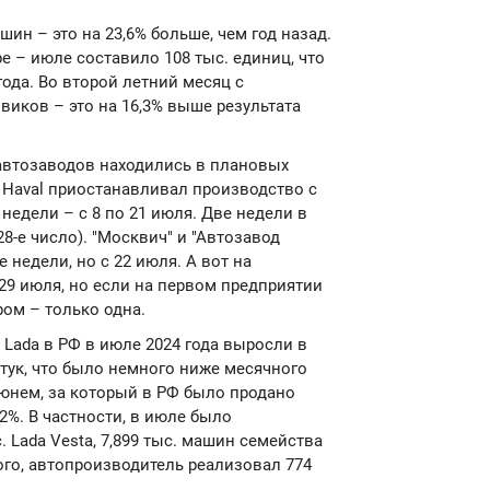
ин – это на 23,6% больше, чем год назад.
 – июле составило 108 тыс. единиц, что
года. Во второй летний месяц с
виков – это на 16,3% выше результата
 автозаводов находились в плановых
д Haval приостанавливал производство с
недели – с 8 по 21 июля. Две недели в
28-е число). "Москвич" и "Автозавод
е недели, но с 22 июля. А вот на
29 июля, но если на первом предприятии
ром – только одна.
 Lada в РФ в июле 2024 года выросли в
штук, что было немного ниже месячного
июнем, за который в РФ было продано
,2%. В частности, в июле было
с. Lada Vesta, 7,899 тыс. машин семейства
того, автопроизводитель реализовал 774