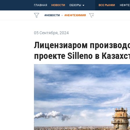
ГЛАВНАЯ
НОВОСТИ
ОБЗОРЫ
ВСЕ РЫНКИ
НЕФТЕ
#
НОВОСТИ
#
НЕФТЕХИМИЯ
05 Сентября
,
2024
Лицензиаром производс
проекте Silleno в Казах