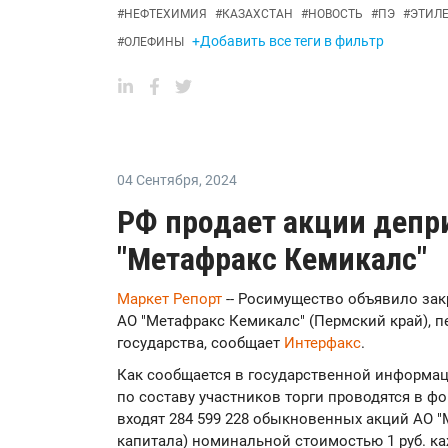
#
НЕФТЕХИМИЯ
#
КАЗАХСТАН
#
НОВОСТЬ
#
ПЭ
#
ЭТИЛ
+Добавить все теги в фильтр
#
ОЛЕФИНЫ
04 Сентября
,
2024
РФ продает акции депр
"Метафракс Кемикалс"
Маркет Репорт
-- Росимущество объявило зак
АО "Метафракс Кемикалс" (Пермский край), п
государства, сообщает
Интерфакс
.
Как сообщается в государственной информац
по составу участников торги проводятся в фо
входят 284 599 228 обыкновенных акций АО "
капитала) номинальной стоимостью 1 руб. ка