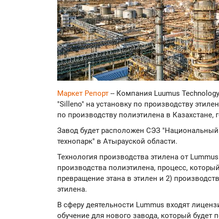
Маркет Репорт
-- Компания Luumus Technolog
"Silleno" на установку по производству этиле
по производству полиэтилена в Казахстане, 
Завод будет расположен СЭЗ "Национальны
технопарк" в Атырауской области.
Технология производства этилена от Lummus
производства полиэтилена, процесс, который 
превращение этана в этилен и 2) производст
этилена.
В сферу деятельности Lummus входят лиценз
обучение для нового завода, который будет 