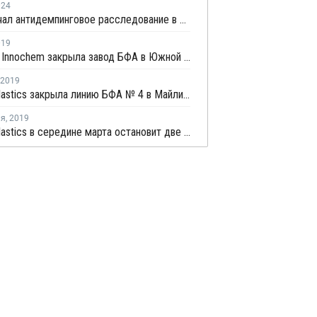
024
Китай начал антидемпинговое расследование в отношении пластмасс из ЕС, США, Японии и Тайваня
019
Samyang Innochem закрыла завод БФА в Южной Корее на плановый ремонт
2019
Nan Ya Plastics закрыла линию БФА № 4 в Майлиао на плановый ремонт
ля
,
2019
Nan Ya Plastics в середине марта остановит две линии БФА в Майлиао на ремонт