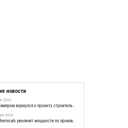
ие новости
я
,
2025
СИБУР-Химпром вернулся к проекту строительства производства неопентилгликоля и НПС
ря
,
2024
Kanoria Chemicals увеличит мощности по производству формальдегида на комплексе в Индии