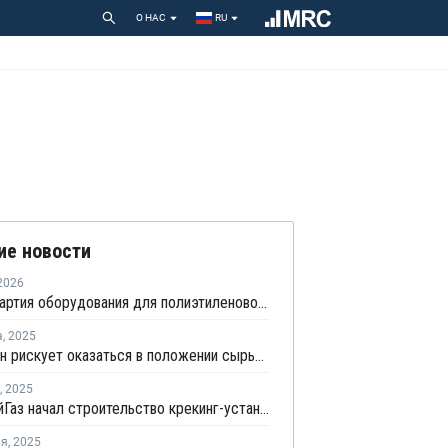
О НАС
RU
ие новости
2026
Первая партия оборудования для полиэтиленового завода в Атырауской области прибыла в порт на Каспии
а
,
2025
Казахстан рискует оказаться в положении сырьевого придатка в собственной нефтехимической отрасли
,
2025
КазМунайГаз начал строительство крекинг-установки и производства полиэтилена в Казахстане
ля
,
2025