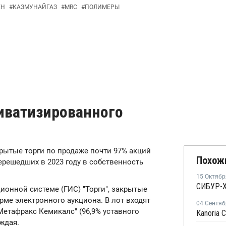
ЕН
#
КАЗМУНАЙГАЗ
#
MRC
#
ПОЛИМЕРЫ
иватизированного
рытые торги по продаже почти 97% акций
Похож
ерешедших в 2023 году в собственность
15 Октябр
ионной системе (ГИС) "Торги", закрытые
рме электронного аукциона. В лот входят
04 Сентяб
Метафракс Кемикалс" (96,9% уставного
ждая.