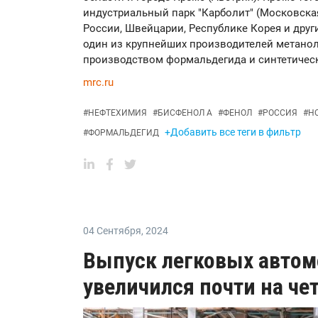
индустриальный парк "Карболит" (Московска
России, Швейцарии, Республике Корея и друг
один из крупнейших производителей метанол
производством формальдегида и синтетичес
mrc.ru
#
НЕФТЕХИМИЯ
#
БИСФЕНОЛ А
#
ФЕНОЛ
#
РОССИЯ
#
Н
+Добавить все теги в фильтр
#
ФОРМАЛЬДЕГИД
04 Сентября
,
2024
Выпуск легковых автом
увеличился почти на че