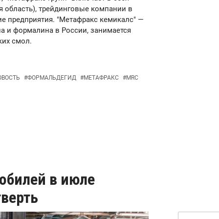
я область), трейдинговые компании в
ие предприятия. "Метафракс кемикалс" —
а и формалина в России, занимается
ких смол.
ОВОСТЬ
#
ФОРМАЛЬДЕГИД
#
МЕТАФРАКС
#
MRC
обилей в июле
тверть