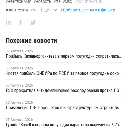
#
НЕФТЕХИМИЯ
#
НОВОСТЬ
#
ПЭ
#
MRC
#
ПОЛИПЛАСТИК
Еще
1
+Добавить все теги в фильтр
#
ЭКСТРУЗИЯ ТРУБ
Похожие новости
07 Августа
,
2026
Прибыль Казаньоргсинтеза в первом полугодии сократилась более чем в 2 раза
07 Августа
,
2026
Чистая прибыль СИБУРа по РСБУ за первое полугодие сократилась в 3,6 раза
07 Августа
,
2026
ЕЭК прекратила антидемпинговые расследования против ПЭ и ПП из Азербайджана и Туркменистана
05 Августа
,
2026
Применение ПЭ-георешеток в инфраструктурном строительстве позволяет сократить расход щебня на 30%
05 Августа
,
2026
LyondellBasell в первом полугодии нарастила выручку на 6,7%