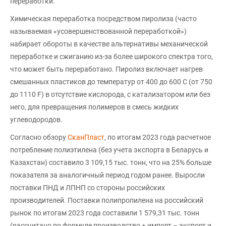
переработки.
Химическая переработка посредством пиролиза (часто
называемая «усовершенствованной переработкой»)
набирает обороты в качестве альтернативы механической
переработке и сжиганию из-за более широкого спектра того,
что может быть переработано. Пиролиз включает нагрев
смешанных пластиков до температур от 400 до 600 C (от 750
до 1110 F) в отсутствие кислорода, с катализатором или без
него, для превращения полимеров в смесь жидких
углеводородов.
Согласно обзору
СканПласт
, по итогам 2023 года расчетное
потребление полиэтилена (без учета экспорта в Беларусь и
Казахстан) составило 3 109,15 тыс. тонн, что на 25% больше
показателя за аналогичный период годом ранее. Выросли
поставки ПНД и ЛПНП со стороны российских
производителей. Поставки полипропилена на российский
рынок по итогам 2023 года составили 1 579,31 тыс. тонн
(рассчитано по формуле производство + импорт – экспорт и