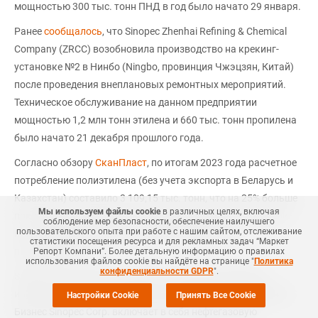
мощностью 300 тыс. тонн ПНД в год было начато 29 января.
Ранее
сообщалось
, что Sinopec Zhenhai Refining & Chemical
Company (ZRCC) возобновила производство на крекинг-
установке №2 в Нинбо (Ningbo, провинция Чжэцзян, Китай)
после проведения внеплановых ремонтных мероприятий.
Техническое обслуживание на данном предприятии
мощностью 1,2 млн тонн этилена и 660 тыс. тонн пропилена
было начато 21 декабря прошлого года.
Согласно обзору
СканПласт
, по итогам 2023 года расчетное
потребление полиэтилена (без учета экспорта в Беларусь и
Казахстан) составило 3 109,15 тыс. тонн, что на 25% больше
Мы используем файлы cookie
в различных целях, включая
показателя за аналогичный период годом ранее. Выросли
соблюдение мер безопасности, обеспечение наилучшего
пользовательского опыта при работе с нашим сайтом, отслеживание
поставки ПНД и ЛПНП со стороны российских
статистики посещения ресурса и для рекламных задач “Маркет
производителей.
Репорт Компани”. Более детальную информацию о правилах
использования файлов cookie вы найдёте на странице "
Политика
конфиденциальности GDPR
".
Sinopec Corp. является одной из крупнейших мировых
интегрированных энергетических и химических компаний.
Настройки Cookie
Принять Все Cookie
Бизнес Sinopec Corp. включает в себя нефтегазовую