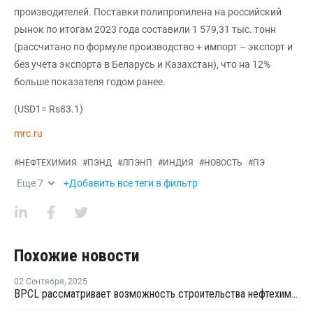
производителей. Поставки полипропилена на российский
рынок по итогам 2023 года составили 1 579,31 тыс. тонн
(рассчитано по формуле производство + импорт – экспорт и
без учета экспорта в Беларусь и Казахстан), что на 12%
больше показателя годом ранее.
(USD1= Rs83.1)
mrc.ru
#
НЕФТЕХИМИЯ
#
ПЭНД
#
ЛПЭНП
#
ИНДИЯ
#
НОВОСТЬ
#
ПЭ
Еще
7
+Добавить все теги в фильтр
Похожие новости
02 Сентября
,
2025
BPCL рассматривает возможность строительства нефтехимического комплекса в Андхра-Прадеше