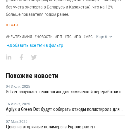
без учета экспорта в Беларусь и Казахстан), что на 12%
больше показателя годом ранее.
mrc.ru
Еще
6
#
НЕФТЕХИМИЯ
#
НОВОСТЬ
#
ПП
#
ПС
#
ПЭ
#
MRC
+Добавить все теги в фильтр
Похожие новости
04 Июля
,
2025
Sulzer запускает технологию для химической переработки полистирола
16 Июня
,
2025
Agilyx и Green Dot будут собирать отходы полистирола для дальнейшей переработки в Европе
07 Мая
,
2025
Цены на вторичные полимеры в Европе растут