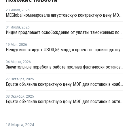
23 Июля
,
2026
MEGlobal номинировала августовскую контрактную цену МЭГ для Азии
01 Июля
,
2026
Индия продлевает освобождение от уплаты таможенных пошлин на импорт нефтехимии на фоне конфликта на Ближнем Востоке
19 Мая
,
2026
Hengyi инвестирует USD3,56 млрд в проект по производству МЭГ из угля в Китае
04 Марта
,
2026
Значительные перебои в работе пролива фактически остановят производство МЭГ в Персидском заливе
27 Октября
,
2025
Equate объявила контрактную цену МЭГ для поставок в ноябре
03 Октября
,
2025
Equate объявила контрактную цену МЭГ для поставок в октябре
15 Марта
,
2024