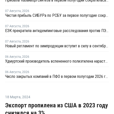
Прибыль Казаньоргсинтеза в первом полугодии сократилась более чем в 2 раза
07 Августа
,
2026
Чистая прибыль СИБУРа по РСБУ за первое полугодие сократилась в 3,6 раза
07 Августа
,
2026
ЕЭК прекратила антидемпинговые расследования против ПЭ и ПП из Азербайджана и Туркменистана
07 Августа
,
2026
Новый регламент по химпродукции вступит в силу в сентябре 2027 года
06 Августа
,
2026
Удмуртский производитель вспененного полиэтилена нарастит выпуск на 15%
06 Августа
,
2026
Число закрытых компаний в ПФО в первом полугодии 2026 года вдвое превысило число новых
18 Марта
,
2024
Экспорт пропилена из США в 2023 году
снизился на 3%