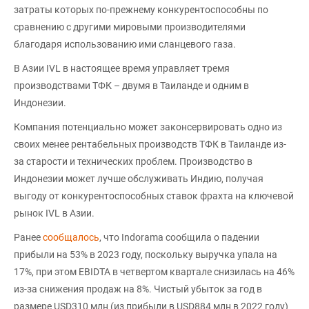
затраты которых по-прежнему конкурентоспособны по
сравнению с другими мировыми производителями
благодаря использованию ими сланцевого газа.
В Азии IVL в настоящее время управляет тремя
производствами ТФК – двумя в Таиланде и одним в
Индонезии.
Компания потенциально может законсервировать одно из
своих менее рентабельных производств ТФК в Таиланде из-
за старости и технических проблем. Производство в
Индонезии может лучше обслуживать Индию, получая
выгоду от конкурентоспособных ставок фрахта на ключевой
рынок IVL в Азии.
Ранее
сообщалось
, что Indorama сообщила о падении
прибыли на 53% в 2023 году, поскольку выручка упала на
17%, при этом EBIDTA в четвертом квартале снизилась на 46%
из-за снижения продаж на 8%. Чистый убыток за год в
размере USD310 млн (из прибыли в USD884 млн в 2022 году)