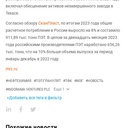
включал обесценение активов незавершенного завода в
Техасе.
Согласно обзору
СканПласт
, по итогам 2023 года общее
расчетное потребление в России выросло на 8% и составило
911,89 тыс. тонн ПЭТ. В целом за двенадцать месяцев 2023
года российскими производителями ПЭТ наработано 656,26
тыс. тонн, что на 10% больше объема выпуска за период
январь-декабрь в 2022 году.
mrc.ru
#
НЕФТЕХИМИЯ
#
ПЭТ-ГРАНУЛЯТ
#
ТФК
#
МЭГ
#
НОВОСТЬ
Еще
1
#
INDORAMA VENTURES PLC
+Добавить все теги в фильтр
Похожие новости