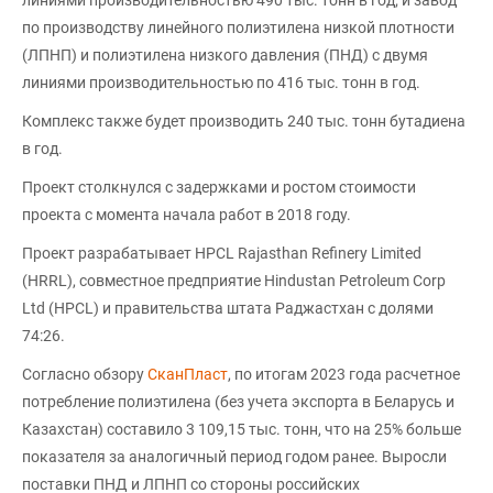
линиями производительностью 490 тыс. тонн в год; и завод
по производству линейного полиэтилена низкой плотности
(ЛПНП) и полиэтилена низкого давления (ПНД) с двумя
линиями производительностью по 416 тыс. тонн в год.
Комплекс также будет производить 240 тыс. тонн бутадиена
в год.
Проект столкнулся с задержками и ростом стоимости
проекта с момента начала работ в 2018 году.
Проект разрабатывает HPCL Rajasthan Refinery Limited
(HRRL), совместное предприятие Hindustan Petroleum Corp
Ltd (HPCL) и правительства штата Раджастхан с долями
74:26.
Согласно обзору
СканПласт
, по итогам 2023 года расчетное
потребление полиэтилена (без учета экспорта в Беларусь и
Казахстан) составило 3 109,15 тыс. тонн, что на 25% больше
показателя за аналогичный период годом ранее. Выросли
поставки ПНД и ЛПНП со стороны российских