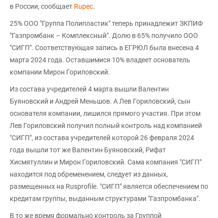
в России, сообщает
Rupec
.
25% ООО "Группа Полипластик" теперь принадлежит ЗКПИФ
"Газпромбанк – Комплексный". Долю в 65% получило ООО
"СИГП". Соответствующая запись в ЕГРЮЛ была внесена 4
марта 2024 года. Оставшимися 10% владеет основатель
компании Мирон Гориловский.
Из состава учредителей 4 марта вышли Валентин
Буяновский и Андрей Меньшов. А Лев Гориловский, сын
основателя компании, лишился прямого участия. При этом
Лев Гориловский получил полный контроль над компанией
"СИГП", из состава учредителей которой 26 февраля 2024
года вышли тот же Валентин Буяновский, Рифат
Хисмятуллин и Мирон Гориловский. Сама компания "СИГП"
находится под обременением, следует из данных,
размещенных на Rusprofile. "СИГП" является обеспечением по
кредитам группы, выданным структурами "Газпромбанка".
В то же время формально контроль за Группой