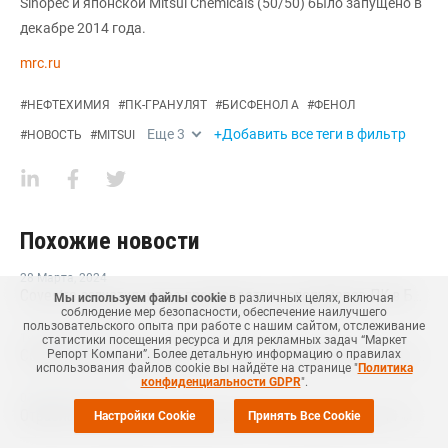
Sinopec и японской Mitsui Chemicals (50/50) было запущено в
декабре 2014 года.
mrc.ru
#
НЕФТЕХИМИЯ
#
ПК-ГРАНУЛЯТ
#
БИСФЕНОЛ А
#
ФЕНОЛ
Еще
3
+Добавить все теги в фильтр
#
НОВОСТЬ
#
MITSUI
Похожие новости
28 Марта
,
2024
Covestro запустил новое производство сополимеров ПК в Бельгии
Мы используем файлы cookie
в различных целях, включая
соблюдение мер безопасности, обеспечение наилучшего
пользовательского опыта при работе с нашим сайтом, отслеживание
19 Октября
,
2023
статистики посещения ресурса и для рекламных задач “Маркет
Covestro запустила линию по выпуску компаундов ПК с использованием переработанных материалов в Шанхае
Репорт Компани”. Более детальную информацию о правилах
использования файлов cookie вы найдёте на странице "
Политика
конфиденциальности GDPR
".
07 Февраля
,
2022
Отрасль полимерных композитов в России выросла на 11% в 2021 году
Настройки Cookie
Принять Все Cookie