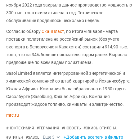
ноября 2022 года закрыла данное производство мощностью
300 тыс. тонн окиси этилена в год. Техническое
обслуживание продлилось несколько недель.
Согласно обзору
СканПласт
, по итогам января - марта
поставки полиэтилена на российский рынок (без учета
экспорта в Белоруссию и Казахстан) составили 914,90 тыс.
тонн, что на 34% больше показателя годом ранее. Выросло
предложение по всем видам полиэтилена.
Sasol Limited является интегрированной энергетической и
химической компанией со штаб-квартирой в Йоханнесбурге,
Южная Африка. Компания была образована в 1950 году в
Сасолбурге (Sasolburg, Южная Африка). Компания
производит жидкое топливо, химикаты и электричество.
mrc.ru
#
НЕФТЕХИМИЯ
#
ГЕРМАНИЯ
#
НОВОСТЬ
#
ОКИСЬ ЭТИЛЕНА
Еще
3
+Добавить все теги в фильтр
#
ЭТИЛЕН
#
SASOL