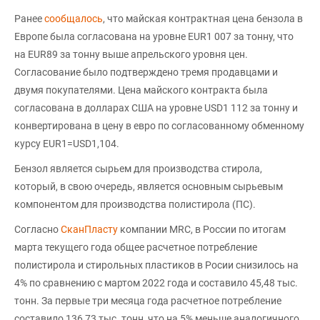
Ранее
сообщалось
, что майская контрактная цена бензола в
Европе была согласована на уровне EUR1 007 за тонну, что
на EUR89 за тонну выше апрельского уровня цен.
Согласование было подтверждено тремя продавцами и
двумя покупателями. Цена майского контракта была
согласована в долларах США на уровне USD1 112 за тонну и
конвертирована в цену в евро по согласованному обменному
курсу EUR1=USD1,104.
Бензол является сырьем для производства стирола,
который, в свою очередь, является основным сырьевым
компонентом для производства полистирола (ПС).
Согласно
СканПласту
компании MRC, в России по итогам
марта текущего года общее расчетное потребление
полистирола и стирольных пластиков в Росии снизилось на
4% по сравнению с мартом 2022 года и составило 45,48 тыс.
тонн. За первые три месяца года расчетное потребление
составило 136,73 тыс. тонн, что на 5% меньше аналогичного