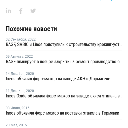
Похожие новости
02 Сентября
,
2022
BASF, SABIC и Linde приступили к строительству крекинг-установки парового крекинга с использованием электрических печей
09 Августа
,
2022
BASF планирует в ноябре закрыть на ремонт производство окиси этилена в Людвигсхафене
14 Декабря
,
2020
Ineos объявил форс-мажор на заводе АКН в Дормагене
11 Декабря
,
2020
Ineos Oxide объявила форс-мажор на заводе окиси этилена в Германии
03 Июня
,
2015
Ineos объявила форс-мажор на поставки этанола в Германии
20 Мая
,
2015