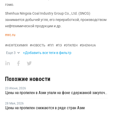
гомо.
Shenhua Ningxia Coal Industry Group Co., Ltd. (SNCG)
занимается добычей угля, его переработкой, производством
нефтехимической продукции и др.
mrc.ru
#
НЕФТЕХИМИЯ
#
НОВОСТЬ
#
ПП
#
ПЭ
#
ЭТИЛЕН
#
SHENHUA
Еще
3
+Добавить все теги в фильтр
Похожие новости
23 Июня
,
2026
Цены на пропилен в Азии упали на фоне сдержанной закупочной активности
28 Мая
,
2026
Цены на пропилен снижаются в ряде стран Азии