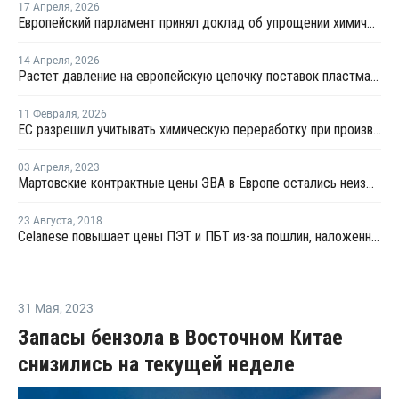
17 Апреля
,
2026
Европейский парламент принял доклад об упрощении химического законодательства
14 Апреля
,
2026
Растет давление на европейскую цепочку поставок пластмасс
11 Февраля
,
2026
ЕС разрешил учитывать химическую переработку при производстве пластиковых бутылок
03 Апреля
,
2023
Мартовские контрактные цены ЭВА в Европе остались неизменными
23 Августа
,
2018
Celanese повышает цены ПЭТ и ПБТ из-за пошлин, наложенных США
31 Мая
,
2023
Запасы бензола в Восточном Китае
снизились на текущей неделе