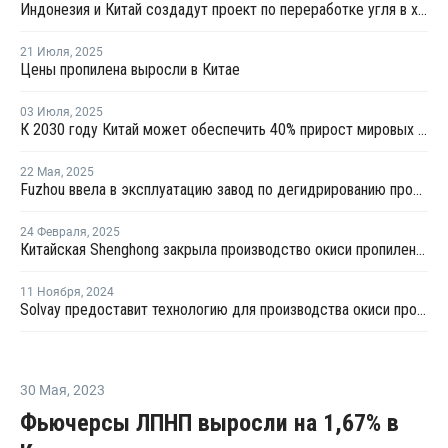
Индонезия и Китай создадут проект по переработке угля в химикаты
21 Июля
,
2025
Цены пропилена выросли в Китае
03 Июля
,
2025
К 2030 году Китай может обеспечить 40% прирост мировых мощностей по выпуску пропилена
22 Мая
,
2025
Fuzhou ввела в эксплуатацию завод по дегидрированию пропана мощностью 900 тысяч тонн
24 Февраля
,
2025
Китайская Shenghong закрыла производство окиси пропилена и стирола в Цзянсу из-за слабой маржи
11 Ноября
,
2024
Solvay предоставит технологию для производства окиси пропилена в Китае
30 Мая
,
2023
Фьючерсы ЛПНП выросли на 1,67% в