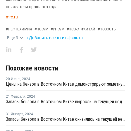
показателя прошлого года.
mrc.ru
#
НЕФТЕХИМИЯ
#
ПСС/М
#
УПС/М
#
ПСВ-С
#
КИТАЙ
#
НОВОСТЬ
Еще
3
+Добавить все теги в фильтр
Похожие новости
20 Июня
,
2024
Цены на бензол в Восточном Китае демонстрируют заметную тенденцию к росту
21 Февраля
,
2024
Запасы бензола в Восточном Китае выросли на текущей неделе
31 Января
,
2024
Запасы бензола в Восточном Китае снизились на текущей неделе