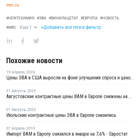
mrc.ru
#
НЕФТЕХИМИЯ
#
ЭВА
#
ВИНИЛАЦЕТАТ
#
ЕВРОПА
#
НОВОСТЬ
Еще
1
+Добавить все теги в фильтр
#
MRC
Похожие новости
19 Апреля
,
2024
Цены ЭВА в США выросли на фоне улучшения спроса и ценового давления
31 Августа
,
2023
Августовские контрактные цены ВАМ в Европе снижены на EUR80 за тонну
01 Августа
,
2023
Июльские контрактные цены ЭВА в Европе снизились
01 Апреля
,
2019
Импорт ВАМ в Европу снизился в январе на 7,6% - Евростат