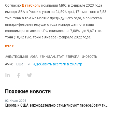
Согласно
ДатаСкопу
компании MRC, в феврале 2023 года
импорт ЭВА в Россию упал на 24,59% до 4,17 тыс. тонн с 5,53
тыс. тонн в том же месяце предыдущего года, а по итогам
января-февраля текущего года импорт данного вида
сополимера этилена в РФ снизился на 7,08% - до 9,67 тыс.
тонн (10,42 тыс. тонн в январе - феврале 2022 года).
mrc.ru
#
НЕФТЕХИМИЯ
#
ЭВА
#
ВИНИЛАЦЕТАТ
#
ЕВРОПА
#
НОВОСТЬ
Еще
1
+Добавить все теги в фильтр
#
MRC
Похожие новости
02 Июля
,
2026
Европа и США законодательно стимулируют переработку гибкой пластиковой упаковки