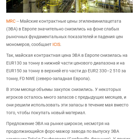
MRC
-- Майские контрактные цены этиленвинилацетата
(ЭВА) в Европе значительно снизились на фоне слабых
рыночных фундаментальных показателей и падения цен
мономеров, сообщает
ICIS
.
Так, майская контрактная цена ЭВА в Европе снизилась на
EUR130 за тонну в нижней части ценового диапазона и на
EUR150 за тонну в верхней его части до EUR2 330–2 510 за
тонну, FD NWE (северо-западная Европа).
В этом месяце объемы закупок снизились. У некоторых
игроков осталось много запасов с предыдущих месяцев, и
они решили использовать эти запасы в течение мая вместо
того, чтобы покупать новый материал.
Предложение ЭВА на рынке широкое, несмотря на
продолжающийся форс-мажор завода по выпуску ЭВА
компании Total в Гонфревиле (Gonfreville, Франция). У других