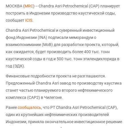
МОСКВА (
MRC
) -- Chandra Asri Petrochemical (CAP) планирует
построить в Индонезии производство каустической соды,
сообщает
ICIS
.
Chandra Asri Petrochemical и суверенный инвестиционный
фонд Индонезии (INA) подписали меморандум о
взаимопонимании (МоВ) для разработки проекта, который,
как ожидается, будет производить более 400 тыс. тонн
каустической соды в год и 500 тыс. тонн этилендихлорида в
год (ЭДК).
Финансовые подробности проекта не разглашаются.
Предложенный Chandra Asri завод по производству каустика
станет частью планируемого второго нефтехимического
комплекса (CAP2) в Чилегоне.
Ранее
сообщалось
, что PT Chandra Asri Petrochemical (CAP),
один из крупнейших нефтехимических производителей
Индонезии, приняла окончательное инвестиционное решение