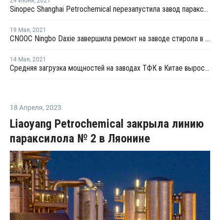
29 Июня
,
2021
Sinopec Shanghai Petrochemical перезапустила завод параксилола № 1 после планового ремонта
19 Мая
,
2021
CNOOC Ningbo Daxie завершила ремонт на заводе стирола в Нинбо
14 Мая
,
2021
Средняя загрузка мощностей на заводах ТФК в Китае выросла в начале мая на 3%
18 Апреля
,
2023
Liaoyang Petrochemical закрыла линию
параксилола № 2 в Ляонине