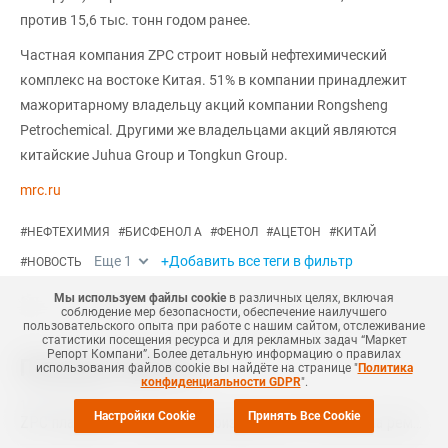
против 15,6 тыс. тонн годом ранее.
Частная компания ZPC строит новый нефтехимический
комплекс на востоке Китая. 51% в компании принадлежит
мажоритарному владельцу акций компании Rongsheng
Petrochemical. Другими же владельцами акций являются
китайские Juhua Group и Tongkun Group.
mrc.ru
#
НЕФТЕХИМИЯ
#
БИСФЕНОЛ А
#
ФЕНОЛ
#
АЦЕТОН
#
КИТАЙ
Еще
1
+Добавить все теги в фильтр
#
НОВОСТЬ
Мы используем файлы cookie
в различных целях, включая
соблюдение мер безопасности, обеспечение наилучшего
пользовательского опыта при работе с нашим сайтом, отслеживание
статистики посещения ресурса и для рекламных задач “Маркет
Репорт Компани”. Более детальную информацию о правилах
Похожие новости
использования файлов cookie вы найдёте на странице "
Политика
конфиденциальности GDPR
".
12 Ноября
,
2025
Настройки Cookie
Принять Все Cookie
ZPC планирует остановить производство ПК в Китае на ремонт