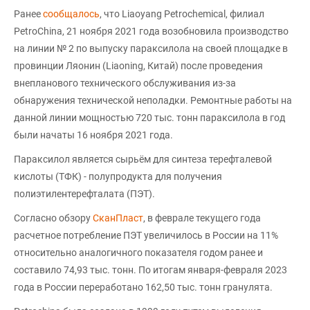
Ранее
сообщалось
, что Liaoyang Petrochemical, филиал
PetroChina, 21 ноября 2021 года возобновила производство
на линии № 2 по выпуску параксилола на своей площадке в
провинции Ляонин (Liaoning, Китай) после проведения
внепланового технического обслуживания из-за
обнаружения технической неполадки. Ремонтные работы на
данной линии мощностью 720 тыс. тонн параксилола в год
были начаты 16 ноября 2021 года.
Параксилол является сырьём для синтеза терефталевой
кислоты (ТФК) - полупродукта для получения
полиэтилентерефталата (ПЭТ).
Согласно обзору
СканПласт
, в феврале текущего года
расчетное потребление ПЭТ увеличилось в России на 11%
относительно аналогичного показателя годом ранее и
составило 74,93 тыс. тонн. По итогам января-февраля 2023
года в России переработано 162,50 тыс. тонн гранулята.