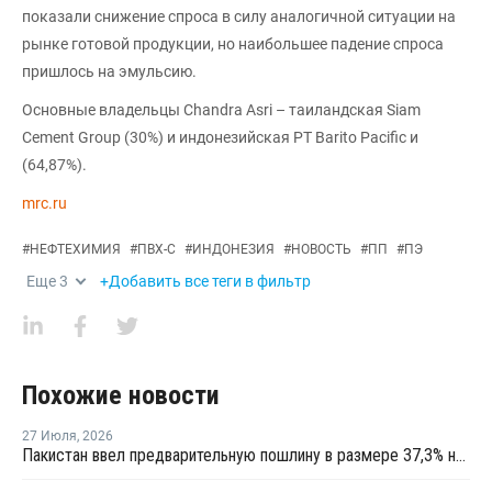
показали снижение спроса в силу аналогичной ситуации на
рынке готовой продукции, но наибольшее падение спроса
пришлось на эмульсию.
Основные владельцы Chandra Asri – таиландская Siam
Cement Group (30%) и индонезийская PT Barito Pacific и
(64,87%).
mrc.ru
#
НЕФТЕХИМИЯ
#
ПВХ-С
#
ИНДОНЕЗИЯ
#
НОВОСТЬ
#
ПП
#
ПЭ
Еще
3
+Добавить все теги в фильтр
Похожие новости
27 Июля
,
2026
Пакистан ввел предварительную пошлину в размере 37,3% на ПВХ