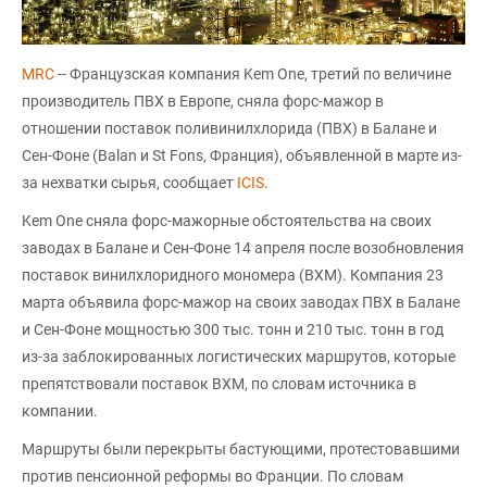
MRC
-- Французская компания Kem One, третий по величине
производитель ПВХ в Европе, сняла форс-мажор в
отношении поставок поливинилхлорида (ПВХ) в Балане и
Сен-Фоне (Balan и St Fons, Франция), объявленной в марте из-
за нехватки сырья, сообщает
ICIS
.
Kem One сняла форс-мажорные обстоятельства на своих
заводах в Балане и Сен-Фоне 14 апреля после возобновления
поставок винилхлоридного мономера (ВХМ). Компания 23
марта объявила форс-мажор на своих заводах ПВХ в Балане
и Сен-Фоне мощностью 300 тыс. тонн и 210 тыс. тонн в год
из-за заблокированных логистических маршрутов, которые
препятствовали поставок ВХМ, по словам источника в
компании.
Маршруты были перекрыты бастующими, протестовавшими
против пенсионной реформы во Франции. По словам