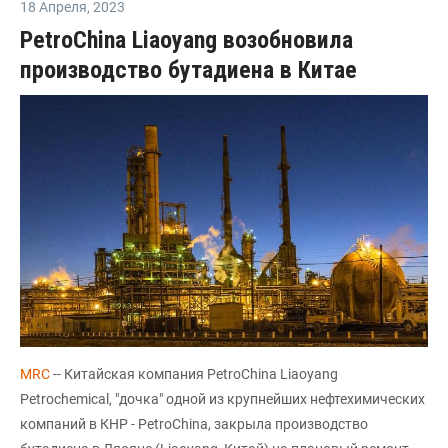
18 Апреля
,
2023
PetroChina Liaoyang возобновила
производство бутадиена в Китае
MRC
-- Китайская компания PetroChina Liaoyang
Petrochemical, "дочка" одной из крупнейших нефтехимических
компаний в КНР - PetroChina, закрыла производство