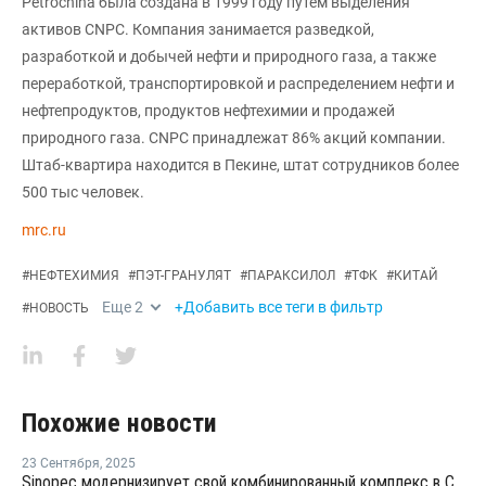
Petrochina была создана в 1999 году путем выделения
активов CNPC. Компания занимается разведкой,
разработкой и добычей нефти и природного газа, а также
переработкой, транспортировкой и распределением нефти и
нефтепродуктов, продуктов нефтехимии и продажей
природного газа. CNPC принадлежат 86% акций компании.
Штаб-квартира находится в Пекине, штат сотрудников более
500 тыс человек.
mrc.ru
#
НЕФТЕХИМИЯ
#
ПЭТ-ГРАНУЛЯТ
#
ПАРАКСИЛОЛ
#
ТФК
#
КИТАЙ
Еще
2
+Добавить все теги в фильтр
#
НОВОСТЬ
Похожие новости
23 Сентября
,
2025
Sinopec модернизирует свой комбинированный комплекс в Синьцзяне