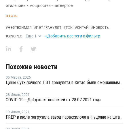
этиленовых мощностей - четвертое.
mrc.ru
#
НЕФТЕХИМИЯ
#
ПЭТ-ГРАНУЛЯТ
#
ТФК
#
КИТАЙ
#
НОВОСТЬ
Еще
1
+Добавить все теги в фильтр
#
SINOPEC
Похожие новости
05 Марта
,
2026
Цены бутылочного ПЭТ гранулята в Китае были смешанными в феврале
28 Июля
,
2021
COVID-19 - Дайджест новостей от 28.07.2021 года
19 Июля
,
2021
FREP в июле загрузила завод параксилола в Фуцзяне на штатном уровне