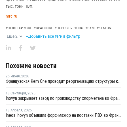
тыс. тонн ПВХ.
mrc.ru
#
НЕФТЕХИМИЯ
#
ФРАНЦИЯ
#
НОВОСТЬ
#
ПВХ
#
ВХМ
#
KEM ONE
Еще
2
+Добавить все теги в фильтр
Похожие новости
25 Июня
,
2026
Французская Kem One проводит реорганизацию структуры капитала и состава собственников
18 Сентября
,
2025
Inovyn закрывает завод по производству хлорметана во Франции
18 Апреля
,
2025
Ineos Inovyn объявила форс-мажор на поставки ПВХ во Франции