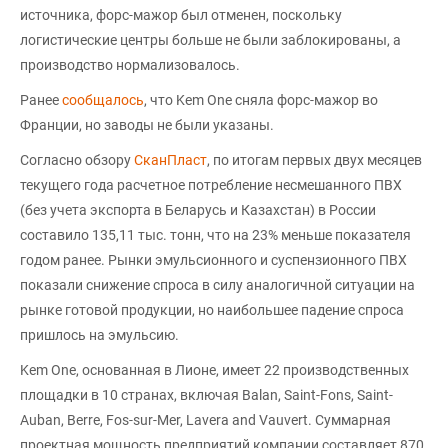
источника, форс-мажор был отменен, поскольку
логистические центры больше не были заблокированы, а
производство нормализовалось.
Ранее
сообщалось
, что Kem One сняла форс-мажор во
Франции, но заводы не были указаны.
Согласно обзору
СканПласт
, по итогам первых двух месяцев
текущего года расчетное потребление несмешанного ПВХ
(без учета экспорта в Беларусь и Казахстан) в России
составило 135,11 тыс. тонн, что на 23% меньше показателя
годом ранее. Рынки эмульсионного и суспензионного ПВХ
показали снижение спроса в силу аналогичной ситуации на
рынке готовой продукции, но наибольшее падение спроса
пришлось на эмульсию.
Kem One, основанная в Лионе, имеет 22 производственных
площадки в 10 странах, включая Balan, Saint-Fons, Saint-
Auban, Berre, Fos-sur-Mer, Lavera and Vauvert. Суммарная
проектная мощность предприятий компании составляет 870