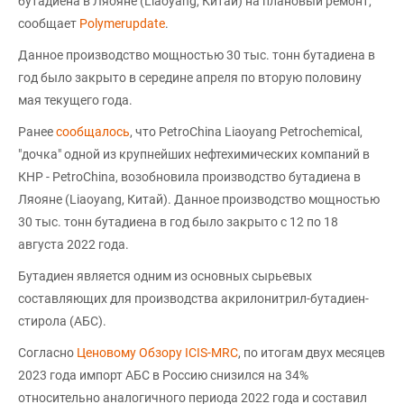
бутадиена в Ляояне (Liaoyang, Китай) на плановый ремонт,
сообщает
Polymerupdate
.
Данное производство мощностью 30 тыс. тонн бутадиена в
год было закрыто в середине апреля по вторую половину
мая текущего года.
Ранее
сообщалось
, что PetroChina Liaoyang Petrochemical,
"дочка" одной из крупнейших нефтехимических компаний в
КНР - PetroChina, возобновила производство бутадиена в
Ляояне (Liaoyang, Китай). Данное производство мощностью
30 тыс. тонн бутадиена в год было закрыто с 12 по 18
августа 2022 года.
Бутадиен является одним из основных сырьевых
составляющих для производства акрилонитрил-бутадиен-
стирола (АБС).
Согласно
Ценовому Обзору ICIS-MRC
, по итогам двух месяцев
2023 года импорт АБС в Россию снизился на 34%
относительно аналогичного периода 2022 года и составил