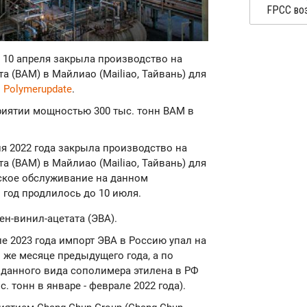
т 10 апреля закрыла производство на
 (ВАМ) в Майлиао (Mailiao, Тайвань) для
л
Polymerupdate
.
риятии мощностью 300 тыс. тонн ВАМ в
юня 2022 года закрыла производство на
 (ВАМ) в Майлиао (Mailiao, Тайвань) для
ское обслуживание на данном
 год продлилось до 10 июля.
н-винил-ацетата (ЭВА).
е 2023 года импорт ЭВА в Россию упал на
ом же месяце предыдущего года, а по
 данного вида сополимера этилена в РФ
ыс. тонн в январе - феврале 2022 года).