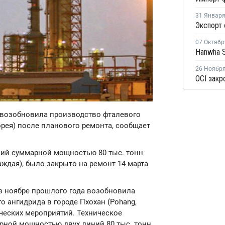
31 Январ
07 Октябр
26 Ноябр
) возобновила производство фталевого
орея) после планового ремонта, сообщает
ний суммарной мощностью 80 тыс. тонн
каждая), было закрыто на ремонт 14 марта
) в ноябре прошлого года возобновила
о ангидрида в городе Пхохан (Pohang,
ческих мероприятий. Техническое
рной мощностью двух линий 80 тыс. тонн