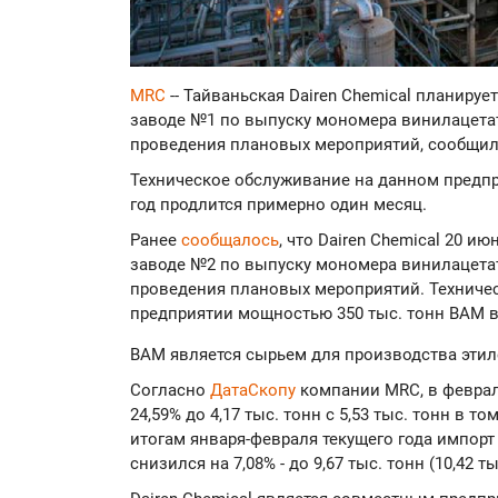
MRC
-- Тайваньская Dairen Chemical планируе
заводе №1 по выпуску мономера винилацетата
проведения плановых мероприятий, сообщи
Техническое обслуживание на данном предп
год продлится примерно один месяц.
Ранее
сообщалось
, что Dairen Chemical 20 и
заводе №2 по выпуску мономера винилацетата
проведения плановых мероприятий. Техниче
предприятии мощностью 350 тыс. тонн ВАМ в
ВАМ является сырьем для производства этиле
Согласно
ДатаСкопу
компании MRC, в феврал
24,59% до 4,17 тыс. тонн с 5,53 тыс. тонн в т
итогам января-февраля текущего года импорт
снизился на 7,08% - до 9,67 тыс. тонн (10,42 т