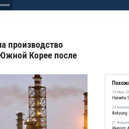
ХИМИЯ
ла производство
 Южной Корее после
Похож
19 Мая
,
2
25 Апреля
31 Январ