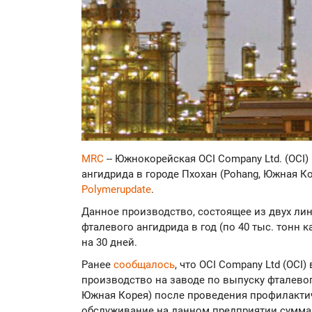
MRC
-- Южнокорейская OCI Company Ltd. (OCI
ангидрида в городе Пхохан (Pohang, Южная К
Polymerupdate
.
Данное производство, состоящее из двух ли
фталевого ангидрида в год (по 40 тыс. тонн 
на 30 дней.
Ранее
сообщалось
, что OCI Company Ltd (OCI
производство на заводе по выпуску фталевог
Южная Корея) после проведения профилакти
обслуживание на данном предприятии сумма