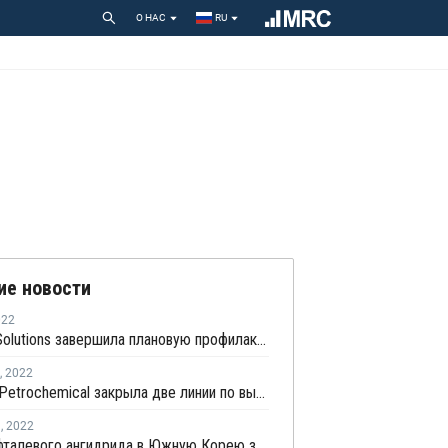
О НАС
RU
ие новости
022
Hanwha Solutions завершила плановую профилактику на заводе фталевого ангидрида в Ульсане
,
2022
Aekyung Petrochemical закрыла две линии по выпуску фталевого ангидрида на ремонт
я
,
2022
Импорт фталевого ангидрида в Южную Корею значительно вырос в ноябре 2021 года