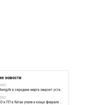
ие новости
2021
Nanjing Chengzhi в середине марта закроет установку № 2 по выпуску олефинов в Нанкине
2021
Запасы ПЭ и ПП в Китае упали в конце февраля на 8,4%