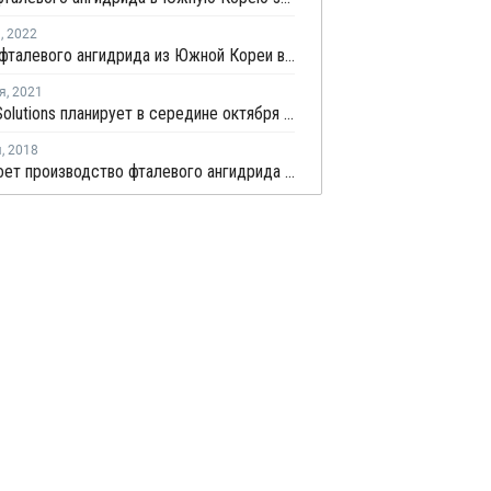
я
,
2022
Экспорт фталевого ангидрида из Южной Кореи в ноябре остался на уровне предыдущего года
я
,
2021
Hanwha Solutions планирует в середине октября закрыть производство пластификаторов в Ульсане на ремонт
я
,
2018
OCI закроет производство фталевого ангидрида 1 декабря