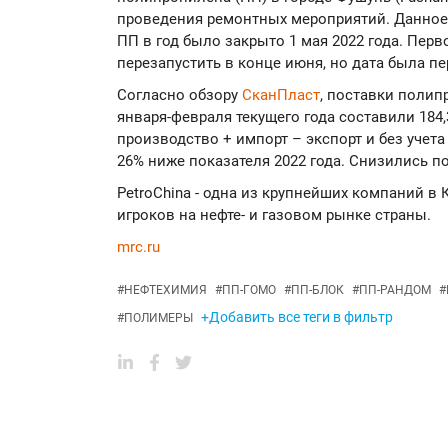
проведения ремонтных мероприятий. Данное
ПП в год было закрыто 1 мая 2022 года. Пер
перезапустить в конце июня, но дата была п
Согласно обзору
СканПласт
, поставки полип
января-февраля текущего года составили 184,
производство + импорт – экспорт и без учета 
26% ниже показателя 2022 года. Снизились п
PetroChina - одна из крупнейших компаний в
игроков на нефте- и газовом рынке страны.
mrc.ru
#
НЕФТЕХИМИЯ
#
ПП-ГОМО
#
ПП-БЛОК
#
ПП-РАНДОМ
#
+Добавить все теги в фильтр
#
ПОЛИМЕРЫ