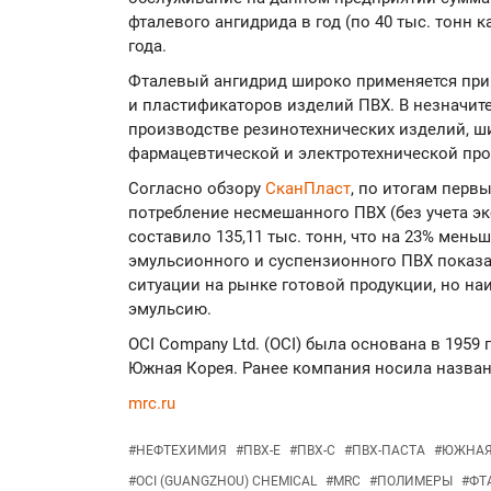
фталевого ангидрида в год (по 40 тыс. тонн 
года.
Фталевый ангидрид широко применяется при
и пластификаторов изделий ПВХ. В незначит
производстве резинотехнических изделий, ши
фармацевтической и электротехнической пр
Согласно обзору
СканПласт
, по итогам перв
потребление несмешанного ПВХ (без учета эк
составило 135,11 тыс. тонн, что на 23% мень
эмульсионного и суспензионного ПВХ показа
ситуации на рынке готовой продукции, но н
эмульсию.
OCI Company Ltd. (OCI) была основана в 1959 
Южная Корея. Ранее компания носила название 
mrc.ru
#
НЕФТЕХИМИЯ
#
ПВХ-Е
#
ПВХ-С
#
ПВХ-ПАСТА
#
ЮЖНАЯ
#
OCI (GUANGZHOU) CHEMICAL
#
MRC
#
ПОЛИМЕРЫ
#
ФТ