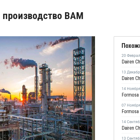
а производство ВАМ
Похож
20 Февра
13 Декаб
14 Ноябр
07 Ноябр
14 Сентяб
13 Сентяб