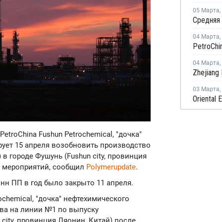
05 Марта
,
04 Марта
,
04 Марта
,
03 Марта
,
etroChina Fushun Petrochemical, "дочка"
ирует 15 апреля возобновить производство
в городе Фушунь (Fushun city, провинция
х мероприятий, сообщил
Polymerupdate
.
нн ПП в год было закрыто 11 апреля.
ochemical, "дочка" нефтехимического
тва на линии №1 по выпуску
city, провинция Ляонин, Китай) после