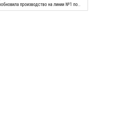
FPCC возобновила производство на линии №1 по выпуску ЭВА в Майлиао