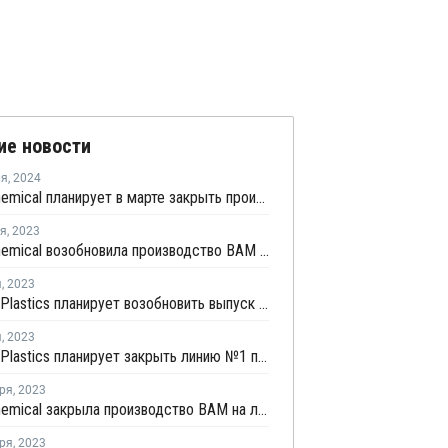
ие новости
ля
,
2024
Dairen Chemical планирует в марте закрыть производство ВАМ в Майлиао
ря
,
2023
Dairen Chemical возобновила производство ВАМ на линии №2 в Майлиао
я
,
2023
Formosa Plastics планирует возобновить выпуск ЭВА в Тайване после ремонта
я
,
2023
Formosa Plastics планирует закрыть линию №1 по выпуску ЭВА в Тайване на ремонт
ря
,
2023
Dairen Chemical закрыла производство ВАМ на линии №2 в Майлиао
ря
,
2023