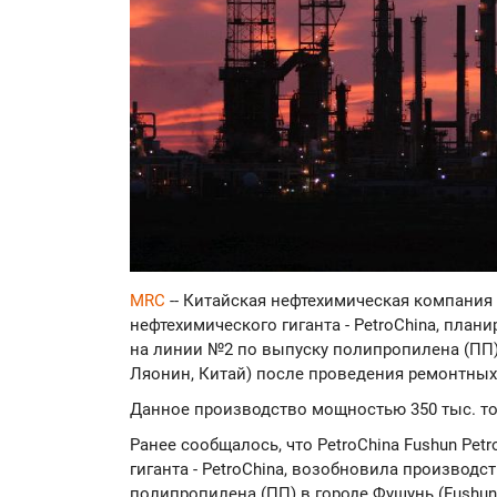
MRC
-- Китайская нефтехимическая компания P
нефтехимического гиганта - PetroChina, план
на линии №2 по выпуску полипропилена (ПП) 
Ляонин, Китай) после проведения ремонтны
Данное производство мощностью 350 тыс. то
Ранее сообщалось, что PetroChina Fushun Petr
гиганта - PetroChina, возобновила производс
полипропилена (ПП) в городе Фушунь (Fushun 