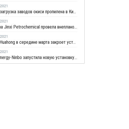
2021
Средняя загрузка заводов окиси пропилена в Китае снизилась в конце февраля на 2,3%
2021
PetroChina Jinxi Petrochemical провела внеплановую профилактику на заводе ПП в Ляонине
2021
Zhejiang Huahong в середине марта закроет установку дегидрирования пропана в Китае на плановый ремонт
2021
Oriental Energy-Ninbo запустила новую установку дегидрирования пропана в Нинбо