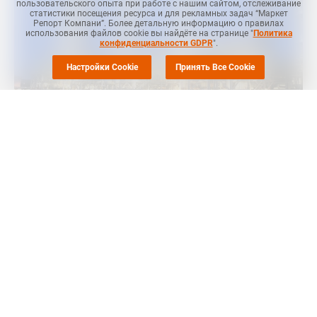
пользовательского опыта при работе с нашим сайтом, отслеживание
статистики посещения ресурса и для рекламных задач “Маркет
Репорт Компани”. Более детальную информацию о правилах
использования файлов cookie вы найдёте на странице "
Политика
конфиденциальности GDPR
".
Настройки Cookie
Принять Все Cookie
MRС
-- Китайская компания Shenghong Refining and Chemical
в середине декабря 2022 года ввела в эксплуатацию свой
первый завод по производству фенола и ацетона мощностью
400 тыс. тонн фенола в год и 250 тыс. тонн ацетона в год,
сообщает
ICIS
.
В начале января завод начал выпуск фенола и ацетона,
соответствующие техническим требованиям.
Источник в компании добавил, что Shenghong Refining and
Chemical начнет коммерческие продажи в конце этой недели.