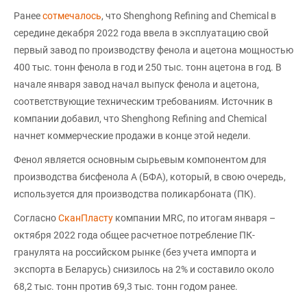
Ранее
сотмечалось
, что Shenghong Refining and Chemical в
середине декабря 2022 года ввела в эксплуатацию свой
первый завод по производству фенола и ацетона мощностью
400 тыс. тонн фенола в год и 250 тыс. тонн ацетона в год. В
начале января завод начал выпуск фенола и ацетона,
соответствующие техническим требованиям. Источник в
компании добавил, что Shenghong Refining and Chemical
начнет коммерческие продажи в конце этой недели.
Фенол является основным сырьевым компонентом для
производства бисфенола А (БФА), который, в свою очередь,
используется для производства поликарбоната (ПК).
Согласно
СканПласту
компании MRC, по итогам января –
октября 2022 года общее расчетное потребление ПК-
гранулята на российском рынке (без учета импорта и
экспорта в Беларусь) снизилось на 2% и составило около
68,2 тыс. тонн против 69,3 тыс. тонн годом ранее.