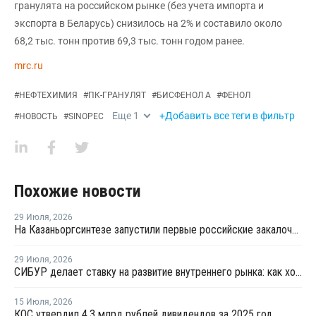
гранулята на российском рынке (без учета импорта и
экспорта в Беларусь) снизилось на 2% и составило около
68,2 тыс. тонн против 69,3 тыс. тонн годом ранее.
mrc.ru
#
НЕФТЕХИМИЯ
#
ПК-ГРАНУЛЯТ
#
БИСФЕНОЛ А
#
ФЕНОЛ
Еще
1
+Добавить все теги в фильтр
#
НОВОСТЬ
#
SINOPEC
Похожие новости
29 Июля
,
2026
На Казаньоргсинтезе запустили первые российские закалочно-испарительные аппараты
29 Июля
,
2026
СИБУР делает ставку на развитие внутреннего рынка: как холдинг стимулирует спрос на полимеры в ритейле
15 Июля
,
2026
КОС утвердил 4,3 млрд рублей дивидендов за 2025 год