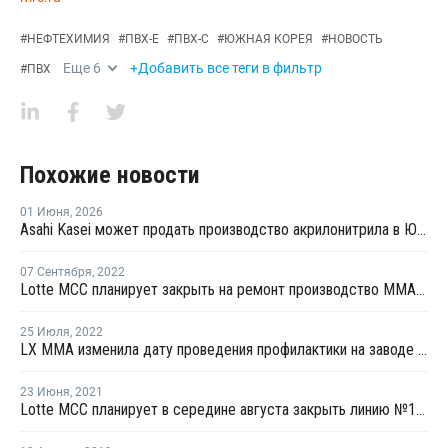
#
НЕФТЕХИМИЯ
#
ПВХ-Е
#
ПВХ-С
#
ЮЖНАЯ КОРЕЯ
#
НОВОСТЬ
Еще
6
+Добавить все теги в фильтр
#
ПВХ
Похожие новости
01 Июня
,
2026
Asahi Kasei может продать производство акрилонитрила в Южной Корее
07 Сентября
,
2022
Lotte MCC планирует закрыть на ремонт производство ММА на линии №1 в Йосу
25 Июля
,
2022
LX MMA изменила дату проведения профилактики на заводе №3 по выпуску ММА в Йосу
23 Июня
,
2021
Lotte MCC планирует в середине августа закрыть линию №1 ПММА в Йосу на ремонт