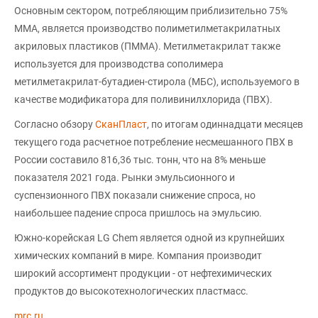
Основным сектором, потребляющим приблизительно 75%
ММА, является производство полиметилметакрилатных
акриловых пластиков (ПММА). Метилметакрилат также
используется для производства сополимера
метилметакрилат-бутадиен-стирола (МБС), используемого в
качестве модификатора для поливинилхлорида (ПВХ).
Согласно обзору
СканПласт
, по итогам одиннадцати месяцев
текущего года расчетное потребление несмешанного ПВХ в
России составило 816,36 тыс. тонн, что на 8% меньше
показателя 2021 года. Рынки эмульсионного и
суспензионного ПВХ показали снижение спроса, но
наибольшее падение спроса пришлось на эмульсию.
Южно-корейская LG Chem является одной из крупнейших
химических компаний в мире. Компания производит
широкий ассортимент продукции - от нефтехимических
продуктов до высокотехнологических пластмасс.
mrc.ru