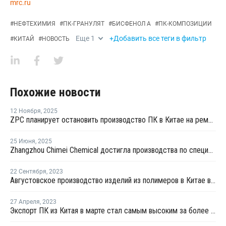
mrc.ru
#
НЕФТЕХИМИЯ
#
ПК-ГРАНУЛЯТ
#
БИСФЕНОЛ А
#
ПК-КОМПОЗИЦИИ
Еще
1
+Добавить все теги в фильтр
#
КИТАЙ
#
НОВОСТЬ
Похожие новости
12 Ноября
,
2025
ZPC планирует остановить производство ПК в Китае на ремонт
25 Июня
,
2025
Zhangzhou Chimei Chemical достигла производства по спецификации на новой линии поликарбоната в Китае
22 Сентября
,
2023
Августовское производство изделий из полимеров в Китае выросло на 6,0%
27 Апреля
,
2023
Экспорт ПК из Китая в марте стал самым высоким за более чем 15 лет