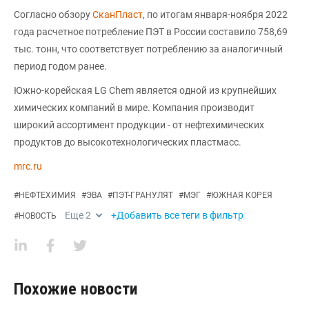
Согласно обзору
СканПласт
, по итогам января-ноября 2022
года расчетное потребление ПЭТ в России составило 758,69
тыс. тонн, что соответствует потреблению за аналогичный
период годом ранее.
Южно-корейская LG Chem является одной из крупнейших
химических компаний в мире. Компания производит
широкий ассортимент продукции - от нефтехимических
продуктов до высокотехнологических пластмасс.
mrc.ru
#
НЕФТЕХИМИЯ
#
ЭВА
#
ПЭТ-ГРАНУЛЯТ
#
МЭГ
#
ЮЖНАЯ КОРЕЯ
Еще
2
+Добавить все теги в фильтр
#
НОВОСТЬ
Похожие новости