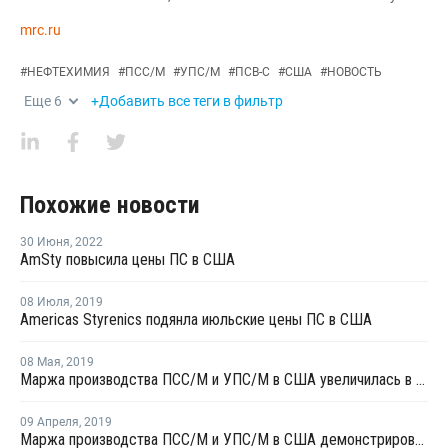
mrc.ru
#
НЕФТЕХИМИЯ
#
ПСС/М
#
УПС/М
#
ПСВ-С
#
США
#
НОВОСТЬ
Еще
6
+Добавить все теги в фильтр
Похожие новости
30 Июня
,
2022
AmSty повысила цены ПС в США
08 Июля
,
2019
Americas Styrenics подянла июльские цены ПС в США
08 Мая
,
2019
Маржа производства ПСC/М и УПС/М в США увеличилась в апреле
09 Апреля
,
2019
Маржа производства ПСC/М и УПС/М в США демонстрировала разнонаправленный тренд в марте