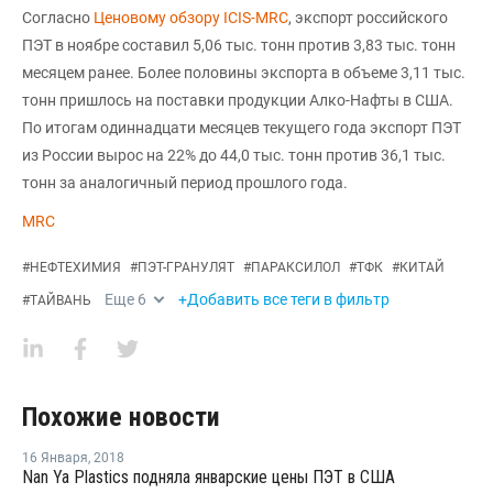
Согласно
Ценовому обзору ICIS-MRC
, экспорт российского
ПЭТ в ноябре составил 5,06 тыс. тонн против 3,83 тыс. тонн
месяцем ранее. Более половины экспорта в объеме 3,11 тыс.
тонн пришлось на поставки продукции Алко-Нафты в США.
По итогам одиннадцати месяцев текущего года экспорт ПЭТ
из России вырос на 22% до 44,0 тыс. тонн против 36,1 тыс.
тонн за аналогичный период прошлого года.
MRC
#
НЕФТЕХИМИЯ
#
ПЭТ-ГРАНУЛЯТ
#
ПАРАКСИЛОЛ
#
ТФК
#
КИТАЙ
Еще
6
+Добавить все теги в фильтр
#
ТАЙВАНЬ
Похожие новости
16 Января
,
2018
Nan Ya Plastics подняла январские цены ПЭТ в США