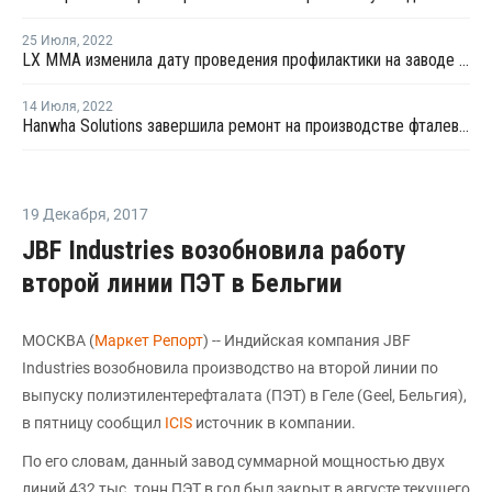
25 Июля
,
2022
LX MMA изменила дату проведения профилактики на заводе №3 по выпуску ММА в Йосу
14 Июля
,
2022
Hanwha Solutions завершила ремонт на производстве фталевого ангидрида в Ульсане
19 Декабря
,
2017
JBF Industries возобновила работу
второй линии ПЭТ в Бельгии
МОСКВА (
Маркет Репорт
) -- Индийская компания JBF
Industries возобновила производство на второй линии по
выпуску полиэтилентерефталата (ПЭТ) в Геле (Geel, Бельгия),
в пятницу сообщил
ICIS
источник в компании.
По его словам, данный завод суммарной мощностью двух
линий 432 тыс. тонн ПЭТ в год был закрыт в августе текущего