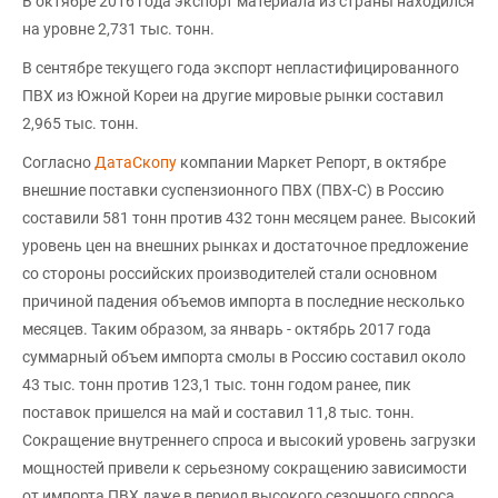
В октябре 2016 года экспорт материала из страны находился
на уровне 2,731 тыс. тонн.
В сентябре текущего года экспорт непластифицированного
ПВХ из Южной Кореи на другие мировые рынки составил
2,965 тыс. тонн.
Согласно
ДатаСкопу
компании Маркет Репорт, в октябре
внешние поставки суспензионного ПВХ (ПВХ-С) в Россию
составили 581 тонн против 432 тонн месяцем ранее. Высокий
уровень цен на внешних рынках и достаточное предложение
со стороны российских производителей стали основном
причиной падения объемов импорта в последние несколько
месяцев. Таким образом, за январь - октябрь 2017 года
суммарный объем импорта смолы в Россию составил около
43 тыс. тонн против 123,1 тыс. тонн годом ранее, пик
поставок пришелся на май и составил 11,8 тыс. тонн.
Сокращение внутреннего спроса и высокий уровень загрузки
мощностей привели к серьезному сокращению зависимости
от импорта ПВХ даже в период высокого сезонного спроса.