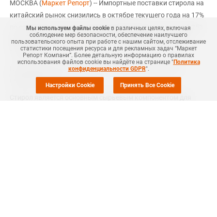
МОСКВА (
Маркет Репорт
) -- Импортные поставки стирола на
китайский рынок снизились в октябре текущего года на 17%
по сравнению с тем же месяцем предыдущего года - до 2,253
Мы используем файлы cookie
в различных целях, включая
соблюдение мер безопасности, обеспечение наилучшего
млн тонн, сообщил
ICIS
со ссылкой на данные китайской
пользовательского опыта при работе с нашим сайтом, отслеживание
статистики посещения ресурса и для рекламных задач “Маркет
таможни.
Репорт Компани”. Более детальную информацию о правилах
использования файлов cookie вы найдёте на странице "
Политика
По сравнению с сентябрем 2017 года этот показатель
конфиденциальности GDPR
".
снизился на 33%.
Настройки Cookie
Принять Все Cookie
Стирол является основным сырьевым компонентом для
производства полистирола (ПС).
Согласно
СканПласту
компании Маркет Репорт, за период
январь-октябрь 2017 года экспортные отгрузки российских
марок ПС увеличились на 6% по сравнению с аналогичным
периодом в 2016 году. Всего экспорт российского
полистирола составил 87,22 тыс. тонн. В октябре 2017 года
на экспорт российскими компаниями было отгружено 6,72
тыс. тонн ПС и стирольных пластиков. Из них экспорт
ударопрочного полистирола (УПС/М) - полистирола общего