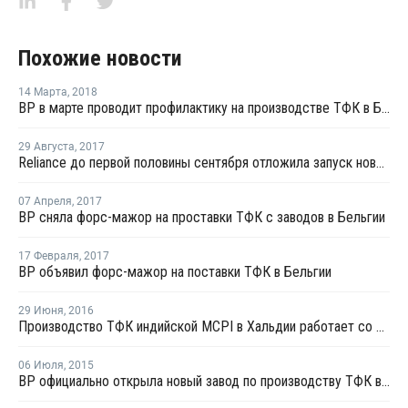
Похожие новости
14 Марта
,
2018
BP в марте проводит профилактику на производстве ТФК в Бельгии
29 Августа
,
2017
Reliance до первой половины сентября отложила запуск нового завода МЭГ в Джамнагаре
07 Апреля
,
2017
BP сняла форс-мажор на проставки ТФК с заводов в Бельгии
17 Февраля
,
2017
BP объявил форс-мажор на поставки ТФК в Бельгии
29 Июня
,
2016
Производство ТФК индийской МCPI в Хальдии работает со 100% загрузкой мощностей
06 Июля
,
2015
BP официально открыла новый завод по производству ТФК в Китае