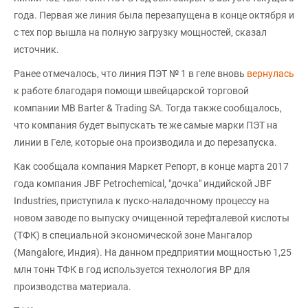
года. Первая же линия была перезапущена в конце октября и
с тех пор вышла на полную загрузку мощностей, сказал
источник.
Ранее отмечалось, что линия ПЭТ № 1 в геле вновь
вернулась
к работе благодаря помощи швейцарской торговой
компании MB Barter & Trading SA. Тогда также сообщалось,
что компания будет выпускать те же самые марки ПЭТ на
линии в Геле, которые она производила и до перезапуска.
Как сообщала компания Маркет Репорт, в конце марта 2017
года компания JBF Petrochemical, "дочка" индийской JBF
Industries, приступила к пуско-наладочному процессу на
новом заводе по выпуску очищенной терефталевой кислоты
(ТФК) в специальной экономической зоне Мангалор
(Mangalore, Индия). На данном предприятии мощностью 1,25
млн тонн ТФК в год используется технология BP для
производства материала.