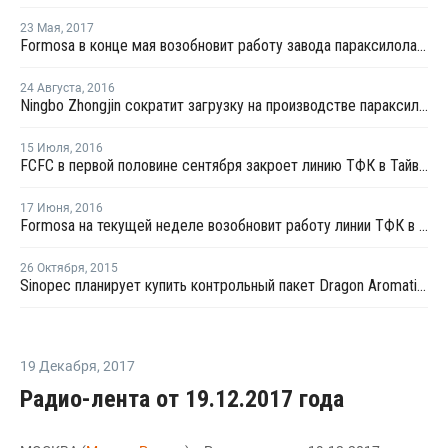
23 Мая
,
2017
Formosa в конце мая возобновит работу завода параксилола в Майлиао
24 Августа
,
2016
Ningbo Zhongjin сократит загрузку на производстве параксилола в Китае
15 Июля
,
2016
FCFC в первой половине сентября закроет линию ТФК в Тайване на профилактику
17 Июня
,
2016
Formosa на текущей неделе возобновит работу линии ТФК в Тайване
26 Октября
,
2015
Sinopec планирует купить контрольный пакет Dragon Aromatics
19 Декабря
,
2017
Радио-лента от 19.12.2017 года