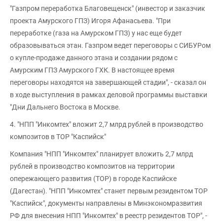
"Газпром переработка Благовещенск" (инвестор и заказчик
проекта Амурского ГПЗ) Игоря Афанасьева. "При
переработке (газа на Амурском ГПЗ) у нас еще будет
образовываться этан. Газпром ведет переговоры с СИБУРом
о купле-продаже данного этана и создании рядом с
Амурским ГПЗ Амурского ГХК. В настоящее время
переговоры находятся на завершающей стадии", - сказал он
в ходе выступления в рамках деловой программы выставки
"Дни Дальнего Востока в Москве.
4. "НПП "Инкомтех" вложит 2,7 млрд рублей в производство
композитов в ТОР "Каспийск"
Компания "НПП "Инкомтех" планирует вложить 2,7 млрд
рублей в производство композитов на территории
опережающего развития (ТОР) в городе Каспийске
(Дагестан). "НПП "Инкомтех" станет первым резидентом ТОР
"Каспийск", документы направлены в Минэкономразвития
РФ для внесения НПП "Инкомтех" в реестр резидентов ТОР", -