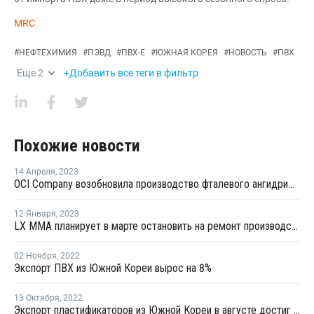
MRC
#
НЕФТЕХИМИЯ
#
ПЭВД
#
ПВХ-Е
#
ЮЖНАЯ КОРЕЯ
#
НОВОСТЬ
#
ПВХ
Еще
2
+Добавить все теги в фильтр
Похожие новости
14 Апреля
,
2023
OCI Company возобновила производство фталевого ангидрида в Южной Корее после ремонта
12 Января
,
2023
LX MMA планирует в марте остановить на ремонт производство ММА на линии №2 в Йосу
02 Ноября
,
2022
Экспорт ПВХ из Южной Кореи вырос на 8%
13 Октября
,
2022
Экспорт пластификаторов из Южной Кореи в августе достиг 27-месячного минимума