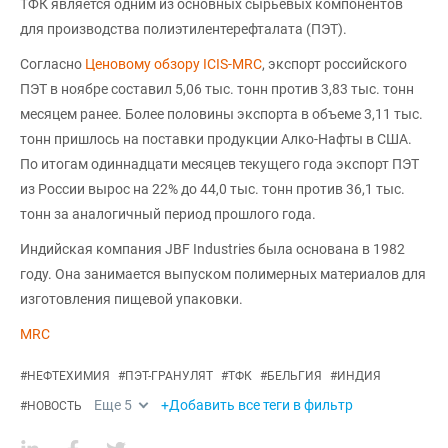
ТФК является одним из основных сырьевых компонентов
для производства полиэтилентерефталата (ПЭТ).
Согласно
Ценовому обзору ICIS-MRC
, экспорт российского
ПЭТ в ноябре составил 5,06 тыс. тонн против 3,83 тыс. тонн
месяцем ранее. Более половины экспорта в объеме 3,11 тыс.
тонн пришлось на поставки продукции Алко-Нафты в США.
По итогам одиннадцати месяцев текущего года экспорт ПЭТ
из России вырос на 22% до 44,0 тыс. тонн против 36,1 тыс.
тонн за аналогичный период прошлого года.
Индийская компания JBF Industries была основана в 1982
году. Она занимается выпуском полимерных материалов для
изготовления пищевой упаковки.
MRC
#
НЕФТЕХИМИЯ
#
ПЭТ-ГРАНУЛЯТ
#
ТФК
#
БЕЛЬГИЯ
#
ИНДИЯ
Еще
5
+Добавить все теги в фильтр
#
НОВОСТЬ