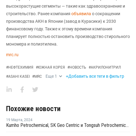
высокорастущие сегменты — такие как здравоохранение и
строительство. Ранее компания
объявила
о сокращении
производства АКН в Японии (завод в Курасики) к 2030
финансовому году. Также к этому времени компания
планирует полностью остановить производство стирольного
мономера и полиэтилена.
mrc.ru
#
НЕФТЕХИМИЯ
#
ЮЖНАЯ КОРЕЯ
#
НОВОСТЬ
#
АКРИЛОНИТРИЛ
Еще
1
+Добавить все теги в фильтр
#
ASAHI KASEI
#
MRC
Похожие новости
19 Марта
,
2024
Kumho Petrochemical, SK Geo Centric и Tongsuh Petrochemical создадут цепочку поставок биомономеров