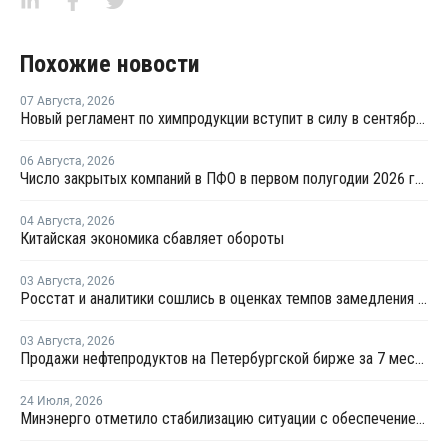
Похожие новости
07 Августа
,
2026
Новый регламент по химпродукции вступит в силу в сентябре 2027 года
06 Августа
,
2026
Число закрытых компаний в ПФО в первом полугодии 2026 года вдвое превысило число новых
04 Августа
,
2026
Китайская экономика сбавляет обороты
03 Августа
,
2026
Росстат и аналитики сошлись в оценках темпов замедления экономики
03 Августа
,
2026
Продажи нефтепродуктов на Петербургской бирже за 7 месяцев снизились на 11,2%, в июле – на 35,6%
24 Июля
,
2026
Минэнерго отметило стабилизацию ситуации с обеспечением топливом в ряде регионов