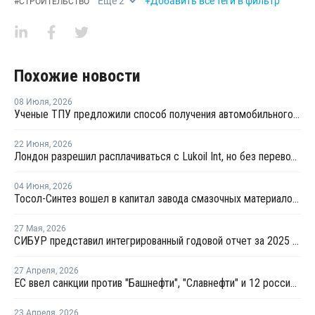
Еще
2
+Добавить все теги в фильтр
#
СТРОИТЕЛЬСТВО
Похожие новости
08 Июля
,
2026
Ученые ТПУ предложили способ получения автомобильного бензина из пластиковых отходов
22 Июня
,
2026
Лондон разрешил расплачиваться с Lukoil Int, но без перевода средств Лукойлу
04 Июня
,
2026
Тосол-Синтез вошел в капитал завода смазочных материалов "Девон"
27 Мая
,
2026
СИБУР представил интегрированный годовой отчет за 2025 год
27 Апреля
,
2026
ЕС ввел санкции против "Башнефти", "Славнефти" и 12 российских НПЗ
23 Апреля
,
2026