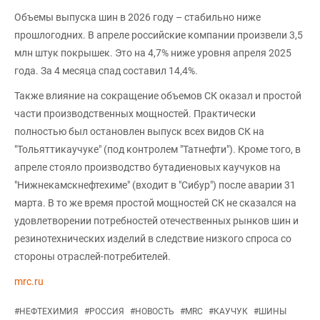
Объемы выпуска шин в 2026 году – стабильно ниже
прошлогодних. В апреле российские компании произвели 3,5
млн штук покрышек. Это на 4,7% ниже уровня апреля 2025
года. За 4 месяца спад составил 14,4%.
Также влияние на сокращение объемов СК оказал и простой
части производственных мощностей. Практически
полностью был остановлен выпуск всех видов СК на
"Тольяттикаучуке" (под контролем "Татнефти"). Кроме того, в
апреле стояло производство бутадиеновых каучуков на
"Нижнекамскнефтехиме" (входит в "Сибур") после аварии 31
марта. В то же время простой мощностей СК не сказался на
удовлетворении потребностей отечественных рынков шин и
резинотехнических изделий в следствие низкого спроса со
стороны отраслей-потребителей.
mrc.ru
#
НЕФТЕХИМИЯ
#
РОССИЯ
#
НОВОСТЬ
#
MRC
#
КАУЧУК
#
ШИНЫ