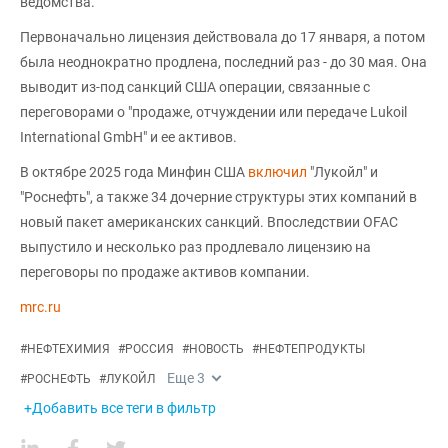
ведомства.
Первоначально лицензия действовала до 17 января, а потом
была неоднократно продлена, последний раз - до 30 мая. Она
выводит из-под санкций США операции, связанные с
переговорами о "продаже, отчуждении или передаче Lukoil
International GmbH" и ее активов.
В октябре 2025 года Минфин США
включил
"Лукойл" и
"Роснефть", а также 34 дочерние структуры этих компаний в
новый пакет американских санкций. Впоследствии OFAC
выпустило и несколько раз продлевало лицензию на
переговоры по продаже активов компании.
mrc.ru
#
НЕФТЕХИМИЯ
#
РОССИЯ
#
НОВОСТЬ
#
НЕФТЕПРОДУКТЫ
Еще
3
#
РОСНЕФТЬ
#
ЛУКОЙЛ
+Добавить все теги в фильтр