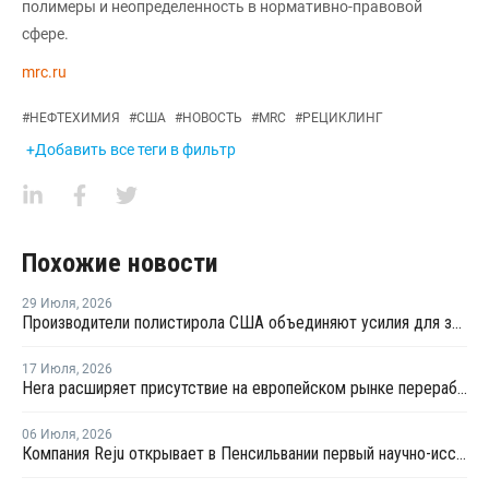
полимеры и неопределенность в нормативно-правовой
сфере.
mrc.ru
#
НЕФТЕХИМИЯ
#
США
#
НОВОСТЬ
#
MRC
#
РЕЦИКЛИНГ
+Добавить все теги в фильтр
Похожие новости
29 Июля
,
2026
Производители полистирола США объединяют усилия для защиты рынка от экологических ограничений
17 Июля
,
2026
Hera расширяет присутствие на европейском рынке переработки пластика благодаря приобретению в Польше
06 Июля
,
2026
Компания Reju открывает в Пенсильвании первый научно-исследовательский центр по переработке текстиля