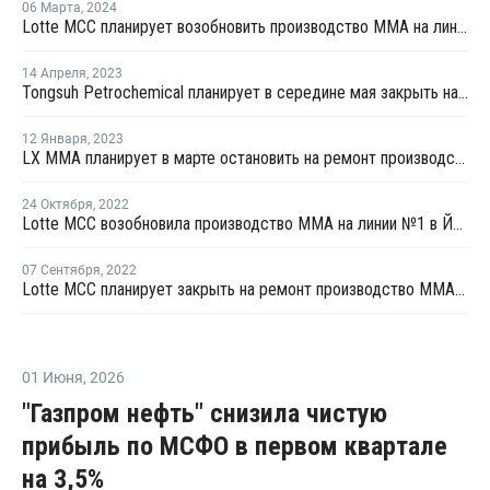
06 Марта
,
2024
Lotte MCC планирует возобновить производство ММА на линии №2 в Йосу
14 Апреля
,
2023
Tongsuh Petrochemical планирует в середине мая закрыть на ремонт линию №3 по выпуску АКН в Ульсане
12 Января
,
2023
LX MMA планирует в марте остановить на ремонт производство ММА на линии №2 в Йосу
24 Октября
,
2022
Lotte MCC возобновила производство ММА на линии №1 в Йосу
07 Сентября
,
2022
Lotte MCC планирует закрыть на ремонт производство ММА на линии №1 в Йосу
01 Июня
,
2026
"Газпром нефть" снизила чистую
прибыль по МСФО в первом квартале
на 3,5%