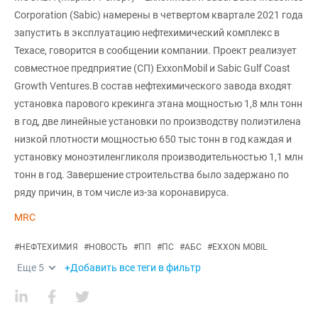
Corporation (Sabic) намерены в четвертом квартале 2021 года
запустить в эксплуатацию нефтехимический комплекс в
Техасе, говорится в сообщении компании. Проект реализует
совместное предприятие (СП) ExxonMobil и Sabic Gulf Coast
Growth Ventures.В состав нефтехимического завода входят
установка парового крекинга этана мощностью 1,8 млн тонн
в год, две линейные установки по производству полиэтилена
низкой плотности мощностью 650 тыс тонн в год каждая и
установку моноэтиленгликоля производительностью 1,1 млн
тонн в год. Завершение строительства было задержано по
ряду причин, в том числе из-за коронавируса.
MRC
#
НЕФТЕХИМИЯ
#
НОВОСТЬ
#
ПП
#
ПС
#
АБС
#
EXXON MOBIL
Еще
5
+Добавить все теги в фильтр