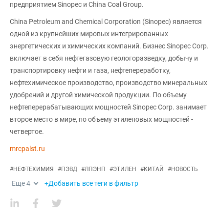
предприятием Sinopec и China Coal Group.
China Petroleum and Chemical Corporation (Sinopec) является
одной из крупнейших мировых интегрированных
энергетических и химических компаний. Бизнес Sinopec Corp.
включает в себя нефтегазовую геологоразведку, добычу и
транспортировку нефти и газа, нефтепереработку,
нефтехимическое производство, производство минеральных
удобрений и другой химической продукции. По объему
нефтеперерабатывающих мощностей Sinopec Corp. занимает
второе место в мире, по объему этиленовых мощностей -
четвертое.
mrcpalst.ru
#
НЕФТЕХИМИЯ
#
ПЭВД
#
ЛПЭНП
#
ЭТИЛЕН
#
КИТАЙ
#
НОВОСТЬ
Еще
4
+Добавить все теги в фильтр