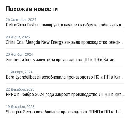
Похожие новости
26 Сентября
,
2025
PetroChina Fushun планирует в начале октября возобновить производство ПНД в Фушуне
23 Июня
,
2025
China Coal Mengda New Energy закрыла производство олефинов на ремонт
20 Ноября
,
2024
Sinopec и Ineos запустили производство ПП и ПЭ в Китае
11 Января
,
2024
Bora Lyondellbasell возобновила производство ПЭ и ПП в Китае после ремонта
22 Декабря
,
2023
FRPC в ноябре 2024 года закроет производство ЛПНП в Китае на ремонт
19 Декабря
,
2023
Shanghai Secco возобновила производство ЛПНП и ПП в Шанхае после ремонта