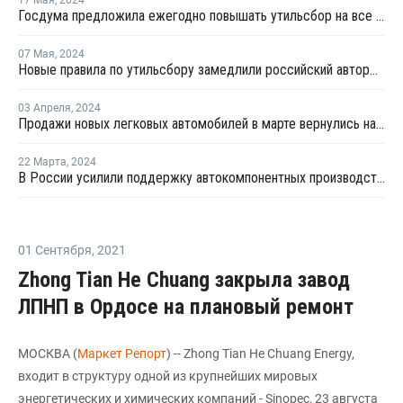
Госдума предложила ежегодно повышать утильсбор на все автомобили
07 Мая
,
2024
Новые правила по утильсбору замедлили российский авторынок в апреле
03 Апреля
,
2024
Продажи новых легковых автомобилей в марте вернулись на докризисный уровень
22 Марта
,
2024
В России усилили поддержку автокомпонентных производств деньгами ФРП
01 Сентября
,
2021
Zhong Tian He Chuang закрыла завод
ЛПНП в Ордосе на плановый ремонт
МОСКВА (
Маркет Репорт
) -- Zhong Tian He Chuang Energy,
входит в структуру одной из крупнейших мировых
энергетических и химических компаний - Sinopec, 23 августа