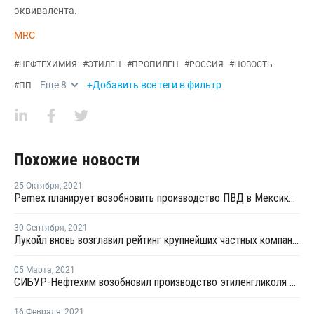
эквивалента.
MRC
#
НЕФТЕХИМИЯ
#
ЭТИЛЕН
#
ПРОПИЛЕН
#
РОССИЯ
#
НОВОСТЬ
Еще
8
+Добавить все теги в фильтр
#
ПП
Похожие новости
25 Октября
,
2021
Pemex планирует возобновить производство ПВД в Мексике после ремонта в конце октября
30 Сентября
,
2021
Лукойл вновь возглавил рейтинг крупнейших частных компаний России
05 Марта
,
2021
СИБУР-Нефтехим возобновил производство этиленгликоля в Дзержинске
16 Февраля
,
2021