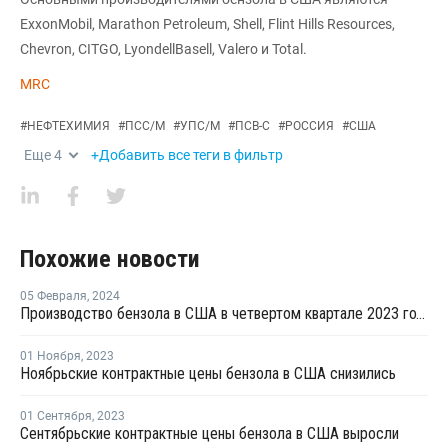
ExxonMobil, Marathon Petroleum, Shell, Flint Hills Resources,
Chevron, CITGO, LyondellBasell, Valero и Total.
MRC
#
НЕФТЕХИМИЯ
#
ПСС/М
#
УПС/М
#
ПСВ-С
#
РОССИЯ
#
США
Еще
4
+Добавить все теги в фильтр
Похожие новости
05 Февраля
,
2024
Производство бензола в США в четвертом квартале 2023 года выросло
01 Ноября
,
2023
Ноябрьские контрактные цены бензола в США снизились
01 Сентября
,
2023
Сентябрьские контрактные цены бензола в США выросли