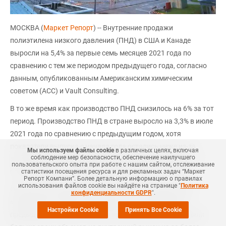
МОСКВА (
Маркет Репорт
) -- Внутренние продажи
полиэтилена низкого давления (ПНД) в США и Канаде
выросли на 5,4% за первые семь месяцев 2021 года по
сравнению с тем же периодом предыдущего года, согласно
данным, опубликованным Американским химическим
советом (ACC) и Vault Consulting.
В то же время как производство ПНД снизилось на 6% за тот
период. Производство ПНД в стране выросло на 3,3% в июле
2021 года по сравнению с предыдущим годом, хотя
показатели выпуска с начала года остались ниже из-за
Мы используем файлы cookie
в различных целях, включая
соблюдение мер безопасности, обеспечение наилучшего
значительных производственных потерь, произошедших
пользовательского опыта при работе с нашим сайтом, отслеживание
после полярного шторма в середине февраля в Техасе.
статистики посещения ресурса и для рекламных задач “Маркет
Репорт Компани”. Более детальную информацию о правилах
использования файлов cookie вы найдёте на странице "
Политика
Экспортные продажи снизились на 37% за первые семь
конфиденциальности GDPR
".
месяцев 2021 года по сравнению с тем же периодом
Настройки Cookie
Принять Все Cookie
предыдущего года, поскольку производители направляли