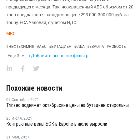
предыдущего месяца. Так, неокрашенный АБС объемом от 20
тонн предлагается заводом по цене 293 000-300 000 руб. за
тонну, FCA Узловая, с учетом НДС.
MRC
#
НЕФТЕХИМИЯ
#
АБС
#
БУТАДИЕН
#
США
#
ЕВРОПА
#
НОВОСТЬ
Еще
3
+Добавить все теги в фильтр
Похожие новости
07 Сентября
,
2021
Trinseo поднимет октябрьские цены на бутадиен-стирольные латексы для Северной Америки
26 Июля
,
2021
Контрактные цены БСК в Европе в июле выросли
21 Мая
,
2021