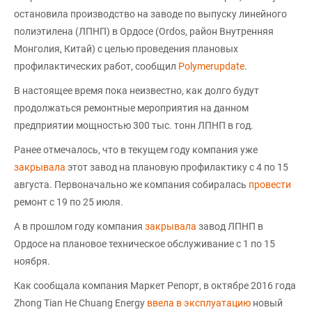
остановила производство на заводе по выпуску линейного
полиэтилена (ЛПНП) в Ордосе (Ordos, район Внутренняя
Монголия, Китай) с целью проведения плановых
профилактических работ, сообщил
Polymerupdate
.
В настоящее время пока неизвестно, как долго будут
продолжаться ремонтные мероприятия на данном
предприятии мощностью 300 тыс. тонн ЛПНП в год.
Ранее отмечалось, что в текущем году компания уже
закрывала
этот завод на плановую профилактику с 4 по 15
августа. Первоначально же компания собиралась
провести
ремонт с 19 по 25 июля.
А в прошлом году компания
закрывала
завод ЛПНП в
Ордосе на плановое техническое обслуживание с 1 по 15
ноября.
Как сообщала компания Маркет Репорт, в октябре 2016 года
Zhong Tian He Chuang Energy
ввела в эксплуатацию
новый