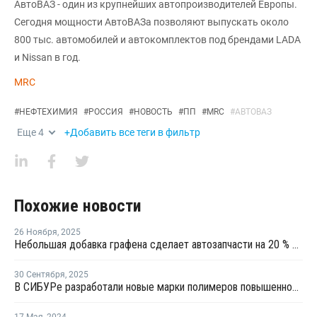
АвтоВАЗ - один из крупнейших автопроизводителей Европы.
Сегодня мощности АвтоВАЗа позволяют выпускать около
800 тыс. автомобилей и автокомплектов под брендами LADA
и Nissan в год.
MRC
#
НЕФТЕХИМИЯ
#
РОССИЯ
#
НОВОСТЬ
#
ПП
#
MRC
#
АВТОВАЗ
Еще
4
+Добавить все теги в фильтр
Похожие новости
26 Ноября
,
2025
Небольшая добавка графена сделает автозапчасти на 20 % прочнее и на 18 % легче
30 Сентября
,
2025
В СИБУРе разработали новые марки полимеров повышенной прочности
17 Мая
,
2024