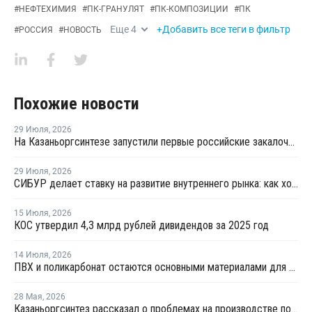
#
НЕФТЕХИМИЯ
#
ПК-ГРАНУЛЯТ
#
ПК-КОМПОЗИЦИИ
#
ПК
Еще
4
+Добавить все теги в фильтр
#
РОССИЯ
#
НОВОСТЬ
Похожие новости
29 Июля
,
2026
На Казаньоргсинтезе запустили первые российские закалочно-испарительные аппараты
29 Июля
,
2026
СИБУР делает ставку на развитие внутреннего рынка: как холдинг стимулирует спрос на полимеры в ритейле
15 Июля
,
2026
КОС утвердил 4,3 млрд рублей дивидендов за 2025 год
14 Июля
,
2026
ПВХ и поликарбонат остаются основными материалами для производства банковских карт
28 Мая
,
2026
Казаньоргсинтез рассказал о проблемах на производстве поликарбоната