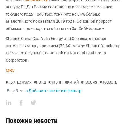
выпуск ПНД в России составил по итогам семи месяцев
текущего года 1 040 тыс. тонн, что на 84% больше
аналогичного показателя 2019 года. Основной прирост
объемов производства обеспечил ЗапСибНефтехим.
Shaanxi China Coal Yulin Energy and Chemical является
совместным предприятием (70:30) между Shaanxi Yanchang
Petroleum (группы) Co Ltd и China National Coal Group
Corporation.
MRC
#
НЕФТЕХИМИЯ
#
ПЭНД
#
ЛПЭНП
#
КИТАЙ
#
РОССИЯ
#
НОВОСТЬ
Еще
5
+Добавить все теги в фильтр
Похожие новости