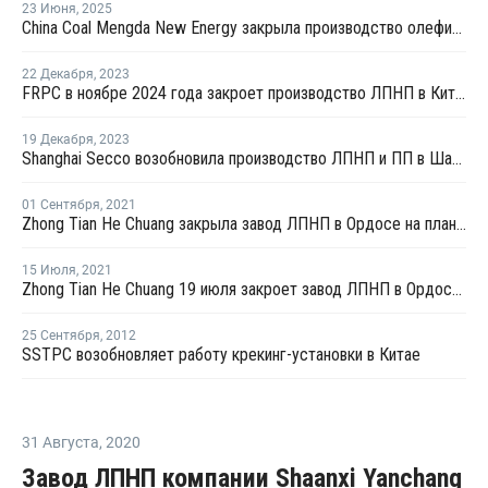
23 Июня
,
2025
China Coal Mengda New Energy закрыла производство олефинов на ремонт
22 Декабря
,
2023
FRPC в ноябре 2024 года закроет производство ЛПНП в Китае на ремонт
19 Декабря
,
2023
Shanghai Secco возобновила производство ЛПНП и ПП в Шанхае после ремонта
01 Сентября
,
2021
Zhong Tian He Chuang закрыла завод ЛПНП в Ордосе на плановый ремонт
15 Июля
,
2021
Zhong Tian He Chuang 19 июля закроет завод ЛПНП в Ордосе на плановую профилактику
25 Сентября
,
2012
SSTPC возобновляет работу крекинг-установки в Китае
31 Августа
,
2020
Завод ЛПНП компании Shaanxi Yanchang