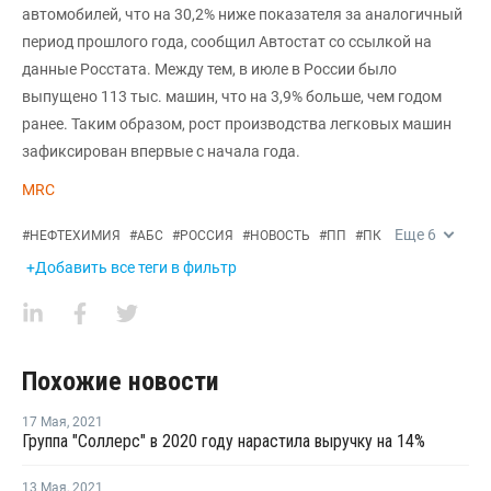
автомобилей, что на 30,2% ниже показателя за аналогичный
период прошлого года, сообщил Автостат со ссылкой на
данные Росстата. Между тем, в июле в России было
выпущено 113 тыс. машин, что на 3,9% больше, чем годом
ранее. Таким образом, рост производства легковых машин
зафиксирован впервые с начала года.
MRC
Еще
6
#
НЕФТЕХИМИЯ
#
АБС
#
РОССИЯ
#
НОВОСТЬ
#
ПП
#
ПК
+Добавить все теги в фильтр
Похожие новости
17 Мая
,
2021
Группа "Соллерс" в 2020 году нарастила выручку на 14%
13 Мая
,
2021