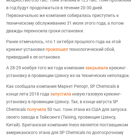
мощностью 650 тыс. тонн этилена и 125 тыс. тонн пропилена
в год будут продолжаться в течение 20-30 дней.
Первоначально же компания собиралась приступить к
техническому обслуживанию 31 июля этого года, а потом
дважды переносила сроки остановки.
Ранее отмечалось, что 1 октября прошлого года на этой
крекинг-установке
произошел
технологический сбой,
приведший к ее остановке.
А 28-29 ноября того же года компания
закрывала
крекинг-
установку в провинции Цзянсу из-за технических неполадок.
Как сообщала компания Маркет Репорт, SP Chemicals в
конце лета 2018 года
запустила
новую газовую крекинг-
установку в провинции Цзянсу. Так, в конце августа SP
Chemicals
получила
50 тыс. тонн этана из США для запуска
своего завода в Тайксинге (Taixing, провинция Цзянсу,
Китай). Британская компания Ineos является поставщиком
американского этана для SP Chemicals по долгосрочному