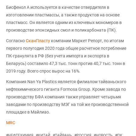
Бисфенол А используется в качестве отвердителя в
изготовлении пластмассы, а также продуктов на основе
пластмасс. Он является одним из ключевых мономеров в
производстве эпоксидных смол и поликарбоната (ПК).
Согласно
СканПласту
компании Маркет Репорт, по итогам
первого полугодия 2020 года общее расчетное потребление
ПК-гранулята в РФ (без учета импорта и экспорта в
Беларусь) составило 47,3 тыс. тонн против 40,7 тыс. тонн в
2019 году. Всего спрос вырос на 16%.
Компания Nan Ya Plastics является филиалом тайваньского
нефтехимического гиганта Formosa Group. Кроме завода по
производству БФА компания также управляет четырьмя
заводами по производству МЭГ на той же производственной
площадке в Майлиао.
MRC
#
НЕФТЕХИМИЯ
#
КИТАЙ
#
ТАЙВАНЬ
#
РОССИЯ
#
НОВОСТЬ
#
ПК