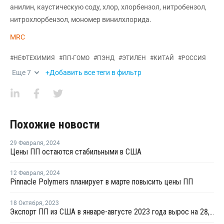
анилин, каустическую соду, хлор, хлорбензол, нитробензол,
нитрохлорбензол, мономер винилхлорида.
MRC
#
НЕФТЕХИМИЯ
#
ПП-ГОМО
#
ПЭНД
#
ЭТИЛЕН
#
КИТАЙ
#
РОССИЯ
Еще
7
+Добавить все теги в фильтр
Похожие новости
29 Февраля
,
2024
Цены ПП остаются стабильными в США
12 Февраля
,
2024
Pinnacle Polymers планирует в марте повысить цены ПП
18 Октября
,
2023
Экспорт ПП из США в январе-августе 2023 года вырос на 28,4%