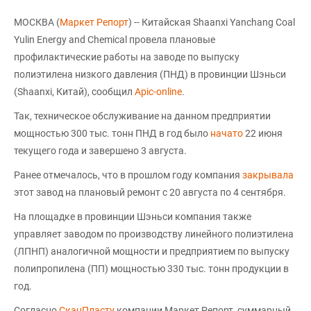
МОСКВА (
Маркет Репорт
) -- Китайская Shaanxi Yanchang Coal
Yulin Energy and Chemical провела плановые
профилактические работы на заводе по выпуску
полиэтилена низкого давления (ПНД) в провинции Шэньси
(Shaanxi, Китай), сообщил
Apic-online
.
Так, техническое обслуживание на данном предприятии
мощностью 300 тыс. тонн ПНД в год было
начато
22 июня
текущего года и завершено 3 августа.
Ранее отмечалось, что в прошлом году компания
закрывала
этот завод на плановый ремонт с 20 августа по 4 сентября.
На площадке в провинции Шэньси компания также
управляет заводом по производству линейного полиэтилена
(ЛПНП) аналогичной мощности и предприятием по выпуску
полипропилена (ПП) мощностью 330 тыс. тонн продукции в
год.
Согласно
СканПласту
компании Маркет Репорт, суммарный