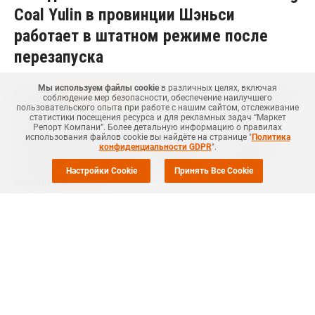
Coal Yulin в провинции Шэньси
работает в штатном режиме после
перезапуска
Мы используем файлы cookie
в различных целях, включая
МОСКВА (
Маркет Репорт
) -- Китайская Shaanxi Yanchang Coal
соблюдение мер безопасности, обеспечение наилучшего
пользовательского опыта при работе с нашим сайтом, отслеживание
Yulin Energy and Chemical довела загрузку мощностей на
статистики посещения ресурса и для рекламных задач “Маркет
Репорт Компани”. Более детальную информацию о правилах
заводе по выпуску линейного полиэтилена (ЛПНП) в
использования файлов cookie вы найдёте на странице "
Политика
провинции Шэньси (Shaanxi, Китай) до штатного уровня
конфиденциальности GDPR
".
после завершения плановых профилактических работ,
Настройки Cookie
Принять Все Cookie
сообщил
Apic-online
.
Так, техническое обслуживание на данном предприятии
мощностью 300 тыс. тонн ЛПНП в год было
начато
22 июня
текущего года и завершено 3 августа.
Ранее отмечалось, что в прошлом году компания
закрывала
этот завод на плановую профилактику с 20 августа по 4
сентября.