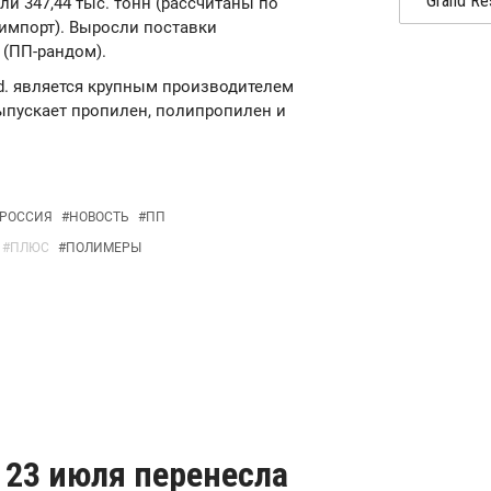
ли 347,44 тыс. тонн (рассчитаны по
 импорт). Выросли поставки
 (ПП-рандом).
Ltd. является крупным производителем
выпускает пропилен, полипропилен и
РОССИЯ
#
НОВОСТЬ
#
ПП
#
ПЛЮС
#
ПОЛИМЕРЫ
а 23 июля перенесла