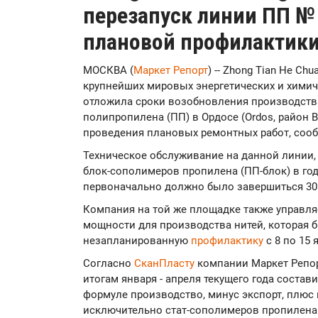
перезапуск линии ПП № 
плановой профилактик
МОСКВА (
Маркет Репорт
) -- Zhong Tian He Ch
крупнейших мировых энергетических и химиче
отложила сроки возобновления производств
полипропилена (ПП) в Ордосе (Ordos, район 
проведения плановых ремонтных работ, со
Техническое обслуживание на данной линии, 
блок-сополимеров пропилена (ПП-блок) в го
первоначально должно было завершиться 30
Компания на той же площадке также управля
мощности для производства нитей, которая 
незапланированную
профилактику
с 8 по 15 
Согласно
СканПласту
компании Маркет Репор
итогам января - апреля текущего года состави
формуле производство, минус экспорт, плюс
исключительно стат-сополимеров пропилена