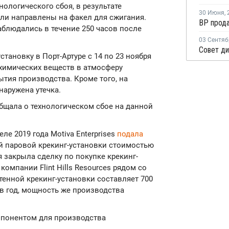
нологического сбоя, в результате
30 Июня
,
ли направлены на факел для сжигания.
блюдались в течение 250 часов после
03 Сентяб
становку в Порт-Артуре с 14 по 23 ноября
 химических веществ в атмосферу
ытия производства. Кроме того, на
наружена утечка.
ообщала о технологическом сбое на данной
ле 2019 года Motiva Enterprises
подала
ой паровой крекинг-установки стоимостью
я закрыла сделку по покупке крекинг-
омпании Flint Hills Resources рядом со
енной крекинг-установки составляет 700
 в год, мощность же производства
понентом для производства