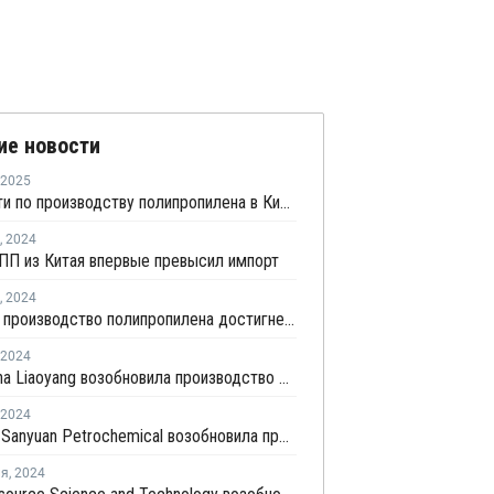
ие новости
2025
Мощности по производству полипропилена в Китае в 2024 году выросли на 12,46%
,
2024
ПП из Китая впервые превысил импорт
,
2024
Мировое производство полипропилена достигнет 124 млн тонн к 2032 году
2024
PetroChina Liaoyang возобновила производство ПП в Китае
2024
Shaoxing Sanyuan Petrochemical возобновила производство ПП на линии №1 в Китае
ля
,
2024