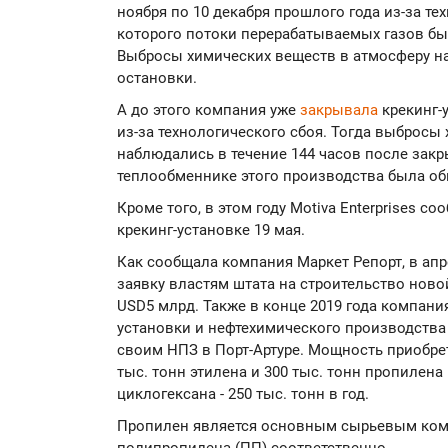
ноября по 10 декабря прошлого года из-за тех
которого потоки перерабатываемых газов бы
Выбросы химических веществ в атмосферу на
остановки.
А до этого компания уже
закрывала
крекинг-у
из-за технологического сбоя. Тогда выбросы
наблюдались в течение 144 часов после закр
теплообменнике этого производства была об
Кроме того, в этом году Motiva Enterprises с
крекинг-установке 19 мая.
Как сообщала компания Маркет Репорт, в апре
заявку властям штата на строительство нов
USD5 млрд. Также в конце 2019 года компани
установки и нефтехимического производства к
своим НПЗ в Порт-Артуре. Мощность приобрет
тыс. тонн этилена и 300 тыс. тонн пропилена
циклогексана - 250 тыс. тонн в год.
Пропилен является основным сырьевым ком