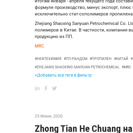
итогам января - апреля текущего года состави
формуле производство, минус экспорт, плюс
исключительно стат-сополимеров пропилена
Zhejiang Shaoxing Sanyuan Petrochemical Co. 
полимеров в Китае. В частности, компания 
продукцию из ПП.
MRC
#
НЕФТЕХИМИЯ
#
ПП-РАНДОМ
#
ПРОПИЛЕН
#
КИТАЙ
#
#
ZHEJIANG SHAOXING SANYUAN PETROCHEMICAL
#
MRC
+Добавить все теги в фильтр
25 Июня
,
2020
Zhong Tian He Chuang н