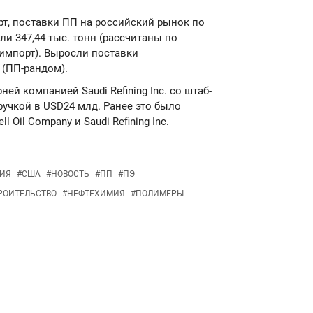
т, поставки ПП на российский рынок по
ли 347,44 тыс. тонн (рассчитаны по
 импорт). Выросли поставки
 (ПП-рандом).
рней компанией Saudi Refining Inc. со штаб-
ручкой в USD24 млд. Ранее это было
 Oil Company и Saudi Refining Inc.
ИЯ
#
США
#
НОВОСТЬ
#
ПП
#
ПЭ
РОИТЕЛЬСТВО
#
НЕФТЕХИМИЯ
#
ПОЛИМЕРЫ