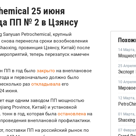
hemical 25 июня
да ПП № 2 в Цзянсу
ng Sanyuan Petrochemical, крупный
Похож
, снова перенесла сроки возобновления
haoxing, провинция Цзянсу, Китай) после
14 Марта
,
ероприятий, теперь перезапуск намечен
25 Апреля
н ПП в год было
закрыто
на внеплановое
Экспорт 
 года и первоначально должно было
10 Апреля
 несколько раз
откладывала
его
 24 июня.
12 Марта
,
вляет еще одним заводом ПП мощностью
jiang Province, Китай) и установкой
 тонн в год, которая была
остановлена
на
01 Марта
,
ью проведения внеплановой профилактики.
т, поставки ПП на российский рынок по
07 Февра