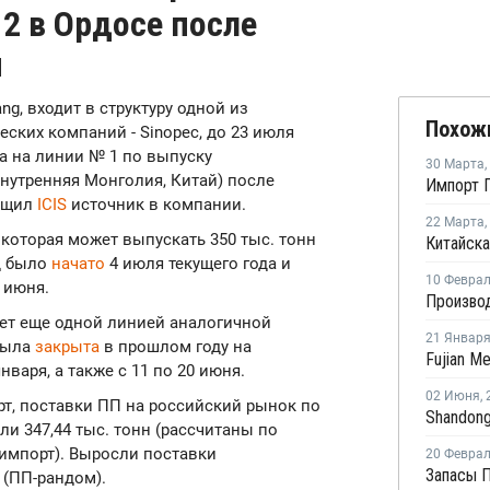
2 в Ордосе после
и
uang, входит в структуру одной из
Похож
ских компаний - Sinopec, до 23 июля
а на линии № 1 по выпуску
30 Марта
,
Внутренняя Монголия, Китай) после
Импорт П
общил
ICIS
источник в компании.
22 Марта
,
которая может выпускать 350 тыс. тонн
д было
начато
4 июля текущего года и
10 Февра
 июня.
ет еще одной линией аналогичной
21 Январ
была
закрыта
в прошлом году на
января, а также с 11 по 20 июня.
02 Июня
,
т, поставки ПП на российский рынок по
ли 347,44 тыс. тонн (рассчитаны по
 импорт). Выросли поставки
20 Февра
 (ПП-рандом).