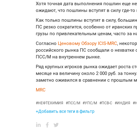
Хотя точная дата выполнения пошлин еще не
ожидают, что пошлины вступят в силу где-то 
Как только пошлины вступят в силу, больши
ПС резко сократится, особенно от иранских 
грузы по привлекательным ценам, часто за н
Согласно
Ценовому Обзору ICIS-MRC
, некото
российского рынка ПС сообщали о нехватке
ПСС/М на внутреннем рынке.
Ряд крупных игроков рынка ожидает роста с
месяце на величину около 2 000 руб. за тонн
заметно оживился в сравнении с прошлым м
MRC
#
НЕФТЕХИМИЯ
#
ПСС/М
#
УПС/М
#
ПСВ-С
#
ИНДИЯ
#
+Добавить все теги в фильтр