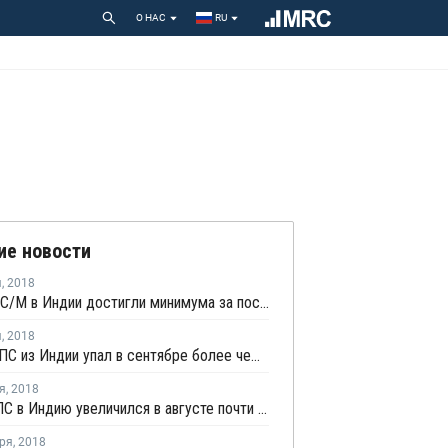
О НАС
RU
ие новости
я
,
2018
Цены ПСС/М в Индии достигли минимума за последние 16 месяцев на фоне снижающихся котировок стирола
я
,
2018
Экспорт ПС из Индии упал в сентябре более чем на треть
я
,
2018
Импорт ПС в Индию увеличился в августе почти в 3 раза
ря
,
2018