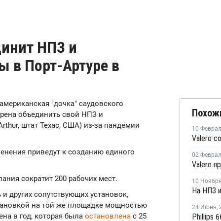
динит НПЗ и
ы в Порт-Артуре в
es, американская "дочка" саудовского
Похож
ерена объединить свой НПЗ и
rthur, штат Техас, США) из-за пандемии
10 Февра
менения приведут к созданию единого
02 Февра
ания сократит 200 рабочих мест.
10 Ноябр
и других сопутствующих установок,
становкой на той же площадке мощностью
24 Июня
,
ена в год, которая была
остановлена
c 25