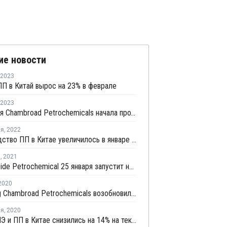
ие новости
2023
П в Китай вырос на 23% в феврале
2023
Китайская Chambroad Petrochemicals начала продажи полипропилена
ля
,
2022
Производство ПП в Китае увеличилось в январе на 8,3%
я
,
2021
Fujian Meide Petrochemical 25 января запустит новую установку дегидрирования пропана в Китае
2020
Shandong Chambroad Petrochemicals возобновила производство пропилена в Биньчжоу
ля
,
2020
Запасы ПЭ и ПП в Китае снизились на 14% на текущей неделе