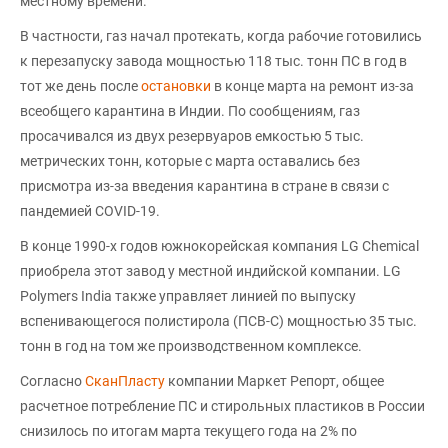
местному времени.
В частности, газ начал протекать, когда рабочие готовились
к перезапуску завода мощностью 118 тыс. тонн ПС в год в
тот же день после
остановки
в конце марта на ремонт из-за
всеобщего карантина в Индии. По сообщениям, газ
просачивался из двух резервуаров емкостью 5 тыс.
метрических тонн, которые с марта оставались без
присмотра из-за введения карантина в стране в связи с
пандемией COVID-19.
В конце 1990-х годов южнокорейская компания LG Chemical
приобрела этот завод у местной индийской компании. LG
Polymers India также управляет линией по выпуску
вспенивающегося полистирола (ПСВ-С) мощностью 35 тыс.
тонн в год на том же производственном комплексе.
Согласно
СканПласту
компании Маркет Репорт, общее
расчетное потребление ПС и стирольных пластиков в России
снизилось по итогам марта текущего года на 2% по