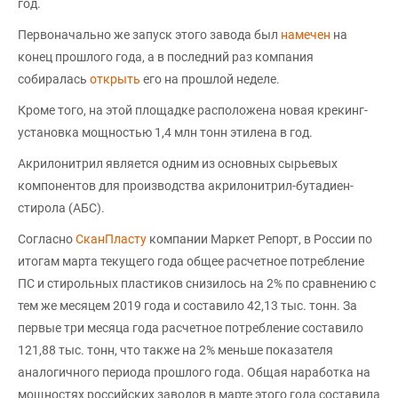
год.
Первоначально же запуск этого завода был
намечен
на
конец прошлого года, а в последний раз компания
собиралась
открыть
его на прошлой неделе.
Кроме того, на этой площадке расположена новая крекинг-
установка мощностью 1,4 млн тонн этилена в год.
Акрилонитрил является одним из основных сырьевых
компонентов для производства акрилонитрил-бутадиен-
стирола (АБС).
Согласно
СканПласту
компании Маркет Репорт, в России по
итогам марта текущего года общее расчетное потребление
ПС и стирольных пластиков снизилось на 2% по сравнению с
тем же месяцем 2019 года и составило 42,13 тыс. тонн. За
первые три месяца года расчетное потребление составило
121,88 тыс. тонн, что также на 2% меньше показателя
аналогичного периода прошлого года. Общая наработка на
мощностях российских заводов в марте этого года составила