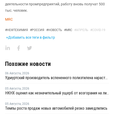
деятельности промпредприятий, работу вновь получат 500
тыс. человек.
MRC
#
НЕФТЕХИМИЯ
#
РОССИЯ
#
НОВОСТЬ
#
MRC
#
АПРЕЛЬ
#
COVID-19
+Добавить все теги в фильтр
Похожие новости
06 Августа
,
2026
Удмуртский производитель вспененного полиэтилена нарастит выпуск на 15%
05 Августа
,
2026
НКНХ оценил как незначительный ущерб от возгорания на линии полистирола
05 Августа
,
2026
Темпы роста продаж новых автомобилей резко замедлились