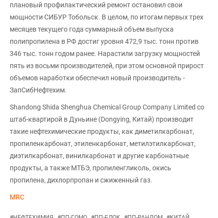
плановый профилактический ремонт остановил свои
мощности СИБУР Тобольск. В целом, по итогам первых трех
месяцев текущего года суммарный объем выпуска
полипропилена в РФ достиг уровня 472,9 тыс. тонн против
346 тыс. тонн годом ранее. Нарастили загрузку мощностей
пять из восьми производителей, при этом основной прирост
объемов наработки обеспечил новый производитель -
ЗапСибНефтехим.
Shandong Shida Shenghua Chemical Group Company Limited со
штаб-квартирой в Дуньине (Dongying, Китай) производит
такие нефтехимические продукты, как диметилкарбонат,
пропиленкарбонат, этиленкарбонат, метилэтилкарбонат,
диэтилкарбонат, винилкарбонат и другие карбонатные
продукты, а также МТБЭ, пропиленгликоль, окись
пропилена, дихлорпропан и сжиженный газ.
MRC
#
НЕФТЕХИМИЯ
#
ПП-ГОМО
#
ПП-БЛОК
#
ПП-РАНДОМ
#
КИТАЙ