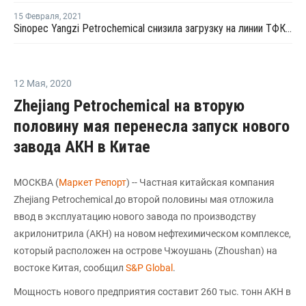
15 Февраля
,
2021
Sinopec Yangzi Petrochemical снизила загрузку на линии ТФК № 3 в Нанкине до 80%
12 Мая
,
2020
Zhejiang Petrochemical на вторую
половину мая перенесла запуск нового
завода АКН в Китае
МОСКВА (
Маркет Репорт
) -- Частная китайская компания
Zhejiang Petrochemical до второй половины мая отложила
ввод в эксплуатацию нового завода по производству
акрилонитрила (АКН) на новом нефтехимическом комплексе,
который расположен на острове Чжоушань (Zhoushan) на
востоке Китая, сообщил
S&P Global
.
Мощность нового предприятия составит 260 тыс. тонн АКН в