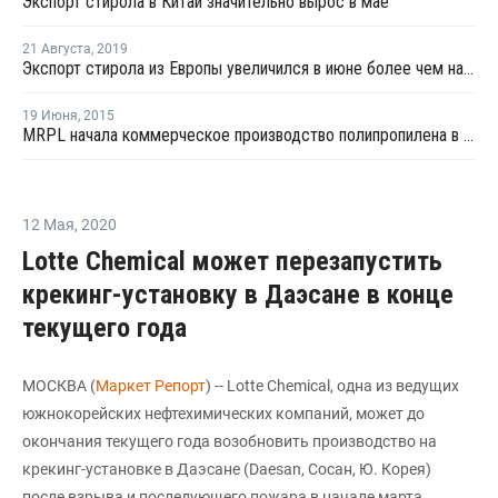
Экспорт стирола в Китай значительно вырос в мае
21 Августа
,
2019
Экспорт стирола из Европы увеличился в июне более чем на треть - Евростат
19 Июня
,
2015
MRPL начала коммерческое производство полипропилена в Индии
12 Мая
,
2020
Lotte Chemical может перезапустить
крекинг-установку в Даэсане в конце
текущего года
МОСКВА (
Маркет Репорт
) -- Lotte Chemical, одна из ведущих
южнокорейских нефтехимических компаний, может до
окончания текущего года возобновить производство на
крекинг-установке в Даэсане (Daesan, Сосан, Ю. Корея)
после взрыва и последующего пожара в начале марта,