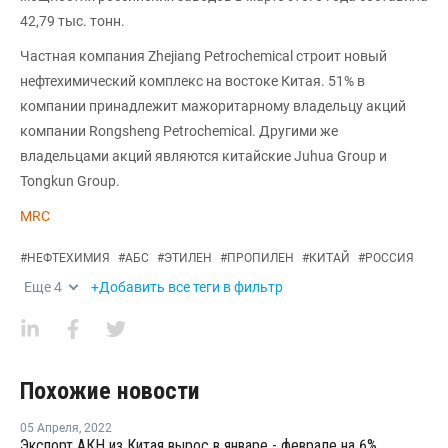
42,79 тыс. тонн.
Частная компания Zhejiang Petrochemical строит новый
нефтехимический комплекс на востоке Китая. 51% в
компании принадлежит мажоритарному владельцу акций
компании Rongsheng Petrochemical. Другими же
владельцами акций являются китайские Juhua Group и
Tongkun Group.
MRC
#
НЕФТЕХИМИЯ
#
АБС
#
ЭТИЛЕН
#
ПРОПИЛЕН
#
КИТАЙ
#
РОССИЯ
Еще
4
+Добавить все теги в фильтр
Похожие новости
05 Апреля
,
2022
Экспорт АКН из Китая вырос в январе - феврале на 6%