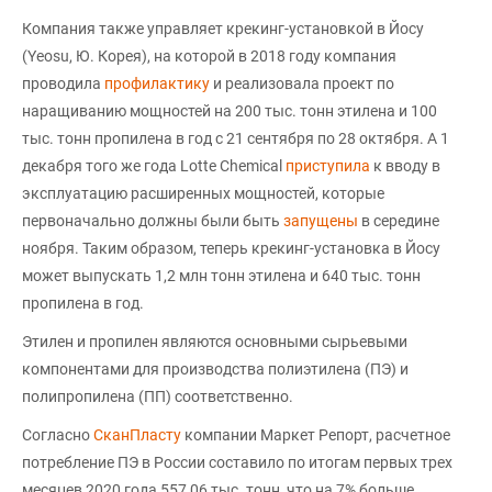
Компания также управляет крекинг-установкой в Йосу
(Yeosu, Ю. Корея), на которой в 2018 году компания
проводила
профилактику
и реализовала проект по
наращиванию мощностей на 200 тыс. тонн этилена и 100
тыс. тонн пропилена в год с 21 сентября по 28 октября. А 1
декабря того же года Lotte Chemical
приступила
к вводу в
эксплуатацию расширенных мощностей, которые
первоначально должны были быть
запущены
в середине
ноября. Таким образом, теперь крекинг-установка в Йосу
может выпускать 1,2 млн тонн этилена и 640 тыс. тонн
пропилена в год.
Этилен и пропилен являются основными сырьевыми
компонентами для производства полиэтилена (ПЭ) и
полипропилена (ПП) соответственно.
Согласно
СканПласту
компании Маркет Репорт, расчетное
потребление ПЭ в России составило по итогам первых трех
месяцев 2020 года 557,06 тыс. тонн, что на 7% больше