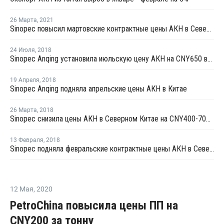
26 Марта
,
2021
Sinopec повысил мартовские контрактные цены АКН в Северном Китае на CNY3 600 за тонну
24 Июля
,
2018
Sinopec Anqing установила июльскую цену АКН на CNY650 выше уровня цен в июне
19 Апреля
,
2018
Sinopec Anqing подняла апрельские цены АКН в Китае
26 Марта
,
2018
Sinopec снизила цены АКН в Северном Китае на CNY400-700 за тонну
13 Февраля
,
2018
Sinopec подняла февральские контрактные цены АКН в Северном Китае
12 Мая
,
2020
PetroChina повысила цены ПП на
CNY200 за тонну