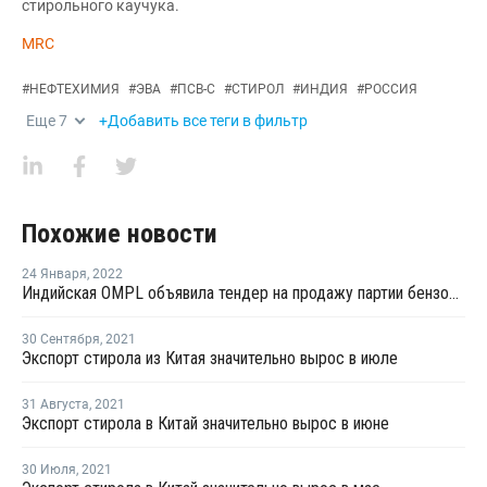
стирольного каучука.
MRC
#
НЕФТЕХИМИЯ
#
ЭВА
#
ПСВ-С
#
СТИРОЛ
#
ИНДИЯ
#
РОССИЯ
Еще
7
+Добавить все теги в фильтр
Похожие новости
24 Января
,
2022
Индийская OMPL объявила тендер на продажу партии бензола с отгрузкой в феврале
30 Сентября
,
2021
Экспорт стирола из Китая значительно вырос в июле
31 Августа
,
2021
Экспорт стирола в Китай значительно вырос в июне
30 Июля
,
2021