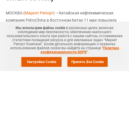
МОСКВА (
Маркет Репорт
) -- Китайская нефтехимическая
компания PetroChina в Восточном Китае 11 мая повысила
цены полипропилена (ПП) на CNY200 (USD28,3) за тонну на
Мы используем файлы cookie
в различных целях, включая
соблюдение мер безопасности, обеспечение наилучшего
фоне ограничения поставок, сообщает
ICIS
.
пользовательского опыта при работе с нашим сайтом, отслеживание
статистики посещения ресурса и для рекламных задач “Маркет
Репорт Компани”. Более детальную информацию о правилах
PetroChina повысила цены ПП для нитей и волокон и
использования файлов cookie вы найдёте на странице "
Политика
литьевого ПП на CNY200 за тонну до CNY7 800 за тонну (USD1
конфиденциальности GDPR
".
103,3 за тонну), а цены сополимеров ПП до CNY7 700 за тонну
Настройки Cookie
Принять Все Cookie
(USD1 089 за тонну).
Согласно
СканПласт
Маркет Репорт, в марте суммарный
объем выпуска полипропилена российскими
производителями сократился до 146,6 тыс. тонн против
157,7 тыс. тонн месяцем ранее, в середине марта на
плановый профилактический ремонт остановил свои
мощности СИБУР Тобольск. В целом, по итогам первых трех
месяцев текущего года суммарный объем выпуска
полипропилена в РФ достиг уровня 472,9 тыс. тонн против