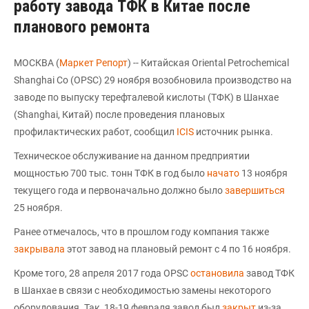
работу завода ТФК в Китае после
планового ремонта
МОСКВА (
Маркет Репорт
) -- Китайская Oriental Petrochemical
Shanghai Co (OPSC) 29 ноября возобновила производство на
заводе по выпуску терефталевой кислоты (ТФК) в Шанхае
(Shanghai, Китай) после проведения плановых
профилактических работ, сообщил
ICIS
источник рынка.
Техническое обслуживание на данном предприятии
мощностью 700 тыс. тонн ТФК в год было
начато
13 ноября
текущего года и первоначально должно было
завершиться
25 ноября.
Ранее отмечалось, что в прошлом году компания также
закрывала
этот завод на плановый ремонт с 4 по 16 ноября.
Кроме того, 28 апреля 2017 года OPSC
остановила
завод ТФК
в Шанхае в связи с необходимостью замены некоторого
оборудования. Так, 18-19 февраля завод был
закрыт
из-за