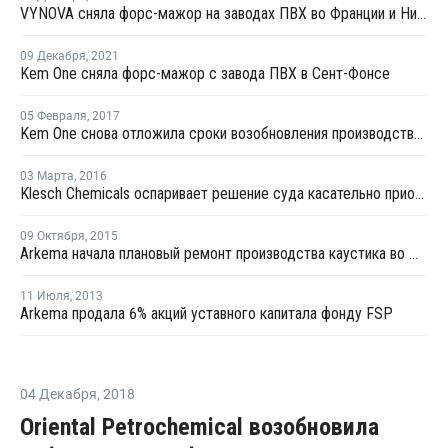
VYNOVA сняла форс-мажор на заводах ПВХ во Франции и Нидерландах
09 Декабря
,
2021
Kem One сняла форс-мажор с завода ПВХ в Сент-Фонсе
05 Февраля
,
2017
Kem One снова отложила сроки возобновления производства на заводе в Лавере
03 Марта
,
2016
Klesch Chemicals оспаривает решение суда касательно приобретения KEM ONE
09 Октября
,
2015
Arkema начала плановый ремонт производства каустика во Франции
11 Июля
,
2013
Arkema продала 6% акций уставного капитала фонду FSP
04 Декабря
,
2018
Oriental Petrochemical возобновила