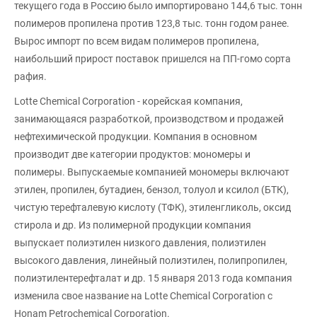
текущего года в Россию было импортировано 144,6 тыс. тонн
полимеров пропилена против 123,8 тыс. тонн годом ранее.
Вырос импорт по всем видам полимеров пропилена,
наибольший прирост поставок пришелся на ПП-гомо сорта
рафия.
Lotte Chemical Corporation - корейская компания,
занимающаяся разработкой, производством и продажей
нефтехимической продукции. Компания в основном
производит две категории продуктов: мономеры и
полимеры. Выпускаемые компанией мономеры включают
этилен, пропилен, бутадиен, бензол, толуол и ксилол (БТК),
чистую терефталевую кислоту (ТФК), этиленгликоль, оксид
стирола и др. Из полимерной продукции компания
выпускает полиэтилен низкого давления, полиэтилен
высокого давления, линейный полиэтилен, полипропилен,
полиэтилентерефталат и др. 15 января 2013 года компания
изменила свое название на Lotte Chemical Corporation с
Honam Petrochemical Corporation.