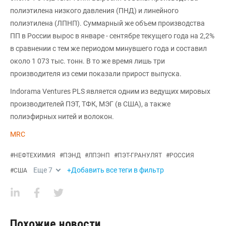
полиэтилена низкого давления (ПНД) и линейного
полиэтилена (ЛПНП). Суммарный же объем производства
ПП в России вырос в январе - сентябре текущего года на 2,2%
в сравнении с тем же периодом минувшего года и составил
около 1 073 тыс. тонн. В то же время лишь три
производителя из семи показали прирост выпуска.
Indorama Ventures PLS является одним из ведущих мировых
производителей ПЭТ, ТФК, МЭГ (в США), а также
полиэфирных нитей и волокон.
MRC
#
НЕФТЕХИМИЯ
#
ПЭНД
#
ЛПЭНП
#
ПЭТ-ГРАНУЛЯТ
#
РОССИЯ
Еще
7
+Добавить все теги в фильтр
#
США
Похожие новости