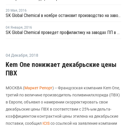
20 Мая
,
2016
SK Global Chemical в ноябре остановит производство на заводе стирола в Южной Корее
04 Января
,
2016
SK Global Chemical проведет профилактику на заводах ПП в Южной Корее
04 Декабря
,
2018
Kem One понижает декабрьские цены
ПВХ
МОСКВА (
Маркет Репорт
) -- Французская компания Kem One,
третий по величине производитель поливинилхлорида (ПВХ)
в Европе, объявил о намерении скорректировать свои
декабрьские цены ПВХ в соответствии с 25%-ым дельта-
коэффициентом контрактной цены этилена на декабрьские
поставки, сообщил
ICIS
со ссылкой на заявление компании