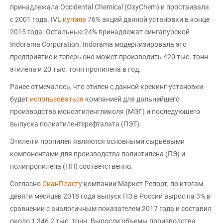
принадлежала Occidental Chemical (OxyChem) и простаивала
с 2001 года. IVL
купила
76% акций данной установки в конце
2015 года. Остальные 24% принадлежат сингапурской
Indorama Corporation. Indorama модернизировала это
предприятие и теперь оно может производить 420 тыс. тонн
этилена и 20 тыс. тонн пропилена в год.
Ранее отмечалось, что этилен с данной крекинг-установки
будет
использоваться
компанией для дальнейшего
производства моноэтиленгликоля (МЭГ) и последующего
выпуска полиэтилентерефталата (ПЭТ).
Этилен и пропилен являются основными сырьевыми
компонентами для производства полиэтилена (ПЭ) и
полипропилена (ПП) соответственно.
Согласно
СканПласту
компании Маркет Репорт, по итогам
девяти месяцев 2018 года выпуск ПЭ в России вырос на 3% в
сравнении с аналогичным показателем 2017 года и составил
около 1 346,2 тыс. тонн. Выросли объемы производства