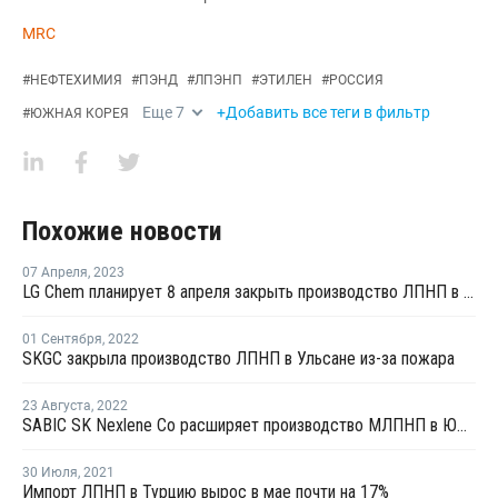
MRC
#
НЕФТЕХИМИЯ
#
ПЭНД
#
ЛПЭНП
#
ЭТИЛЕН
#
РОССИЯ
Еще
7
+Добавить все теги в фильтр
#
ЮЖНАЯ КОРЕЯ
Похожие новости
07 Апреля
,
2023
LG Chem планирует 8 апреля закрыть производство ЛПНП в Даэсане
01 Сентября
,
2022
SKGC закрыла производство ЛПНП в Ульсане из-за пожара
23 Августа
,
2022
SABIC SK Nexlene Co расширяет производство МЛПНП в Южной Корее
30 Июля
,
2021
Импорт ЛПНП в Турцию вырос в мае почти на 17%