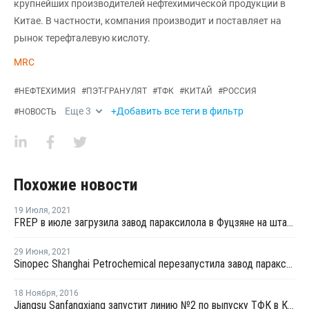
крупнейших производителей нефтехимической продукции в
Китае. В частности, компания производит и поставляет на
рынок терефталевую кислоту.
MRC
#
НЕФТЕХИМИЯ
#
ПЭТ-ГРАНУЛЯТ
#
ТФК
#
КИТАЙ
#
РОССИЯ
Еще
3
+Добавить все теги в фильтр
#
НОВОСТЬ
Похожие новости
19 Июля
,
2021
FREP в июле загрузила завод параксилола в Фуцзяне на штатном уровне
29 Июня
,
2021
Sinopec Shanghai Petrochemical перезапустила завод параксилола № 1 после планового ремонта
18 Ноября
,
2016
Jiangsu Sanfangxiang запустит линию №2 по выпуску ТФК в Китае на этой неделе