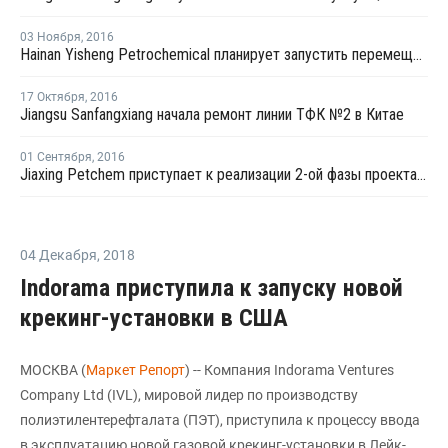
03 Ноября
,
2016
Hainan Yisheng Petrochemical планирует запустить перемещенный завод ПЭТ в марте 2017 года
17 Октября
,
2016
Jiangsu Sanfangxiang начала ремонт линии ТФК №2 в Китае
01 Сентября
,
2016
Jiaxing Petchem приступает к реализации 2-ой фазы проекта по наращиванию мощностей ТФК в Китае
04 Декабря
,
2018
Indorama приступила к запуску новой
крекинг-установки в США
МОСКВА (
Маркет Репорт
) -- Компания Indorama Ventures
Company Ltd (IVL), мировой лидер по производству
полиэтилентерефталата (ПЭТ), приступила к процессу ввода
в эксплуатацию новой газовой крекинг-установки в Лейк-