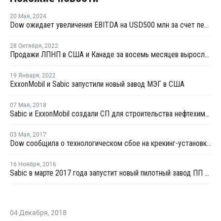
20 Мая
,
2024
Dow ожидает увеличения EBITDA на USD500 млн за счет переработки отходов к 2030 году
28 Октября
,
2022
Продажи ЛПНП в США и Канаде за восемь месяцев выросли на 6%
19 Января
,
2022
ExxonMobil и Sabic запустили новый завод МЭГ в США
07 Мая
,
2018
Sabic и ExxonMobil создали СП для строительства нефтехимического комплекса в США
03 Мая
,
2017
Dow сообщила о технологическом сбое на крекинг-установке № 7 в Техасе
16 Ноября
,
2016
Sabic в марте 2017 года запустит новый пилотный завод ПП в Нидерландах
04 Декабря
,
2018