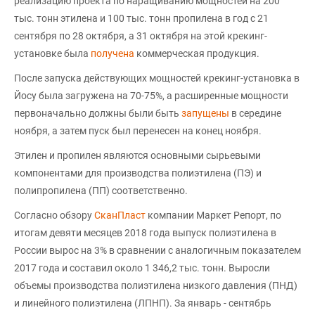
реализацию проекта по наращиванию мощностей на 200
тыс. тонн этилена и 100 тыс. тонн пропилена в год с 21
сентября по 28 октября, а 31 октября на этой крекинг-
установке была
получена
коммерческая продукция.
После запуска действующих мощностей крекинг-установка в
Йосу была загружена на 70-75%, а расширенные мощности
первоначально должны были быть
запущены
в середине
ноября, а затем пуск был перенесен на конец ноября.
Этилен и пропилен являются основными сырьевыми
компонентами для производства полиэтилена (ПЭ) и
полипропилена (ПП) соответственно.
Согласно обзору
СканПласт
компании Маркет Репорт, по
итогам девяти месяцев 2018 года выпуск полиэтилена в
России вырос на 3% в сравнении с аналогичным показателем
2017 года и составил около 1 346,2 тыс. тонн. Выросли
объемы производства полиэтилена низкого давления (ПНД)
и линейного полиэтилена (ЛПНП). За январь - сентябрь