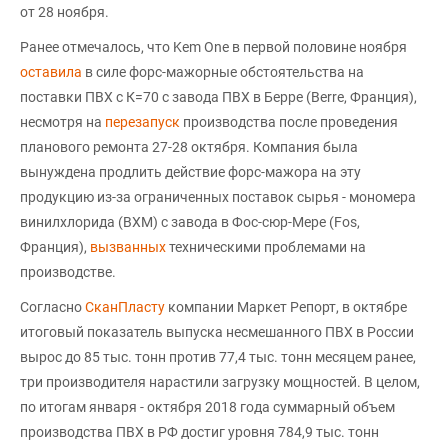
от 28 ноября.
Ранее отмечалось, что Kem One в первой половине ноября
оставила
в силе форс-мажорные обстоятельства на
поставки ПВХ с К=70 с завода ПВХ в Берре (Berre, Франция),
несмотря на
перезапуск
производства после проведения
планового ремонта 27-28 октября. Компания была
вынуждена продлить действие форс-мажора на эту
продукцию из-за ограниченных поставок сырья - мономера
винилхлорида (ВХМ) с завода в Фос-сюр-Мере (Fos,
Франция),
вызванных
техническими проблемами на
производстве.
Согласно
СканПласту
компании Маркет Репорт, в октябре
итоговый показатель выпуска несмешанного ПВХ в России
вырос до 85 тыс. тонн против 77,4 тыс. тонн месяцем ранее,
три производителя нарастили загрузку мощностей. В целом,
по итогам января - октября 2018 года суммарный объем
производства ПВХ в РФ достиг уровня 784,9 тыс. тонн