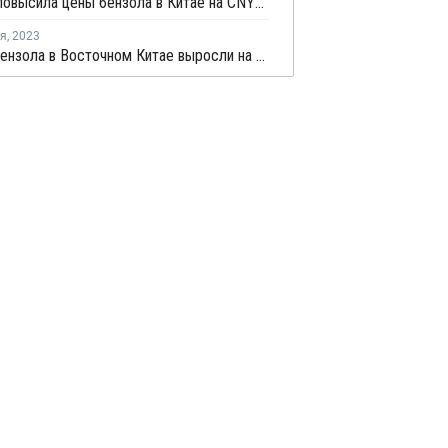
Sinopec повысила цены бензола в Китае на CNY150 за тонну
ря
,
2023
Запасы бензола в Восточном Китае выросли на текущей неделе