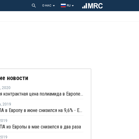
О НАС
RU
ие новости
я
,
2020
Январская контрактная цена полиамида в Европе осталась на уровне декабря
а
,
2019
Импорт ПА в Европу в июне снизился на 9,6% - Евростат
2019
ПА из Европы в мае снизился в два раза
2019