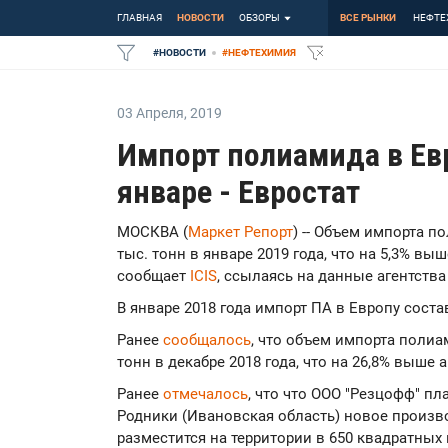
ГЛАВНАЯ
НОВОСТИ
ОБЗОРЫ
ВСЕ РЫНКИ
НЕФТЕ
#
НОВОСТИ
#
НЕФТЕХИМИЯ
03 Апреля
,
2019
Импорт полиамида в Евр
январе - Евростат
МОСКВА (
Маркет Репорт
) -- Объем импорта п
тыс. тонн в январе 2019 года, что на 5,3% вы
сообщает
ICIS
, ссылаясь на данные агентства
В январе 2018 года импорт ПА в Европу состав
Ранее
сообщалось
, что объем импорта полиа
тонн в декабре 2018 года, что на 26,8% выше
Ранее
отмечалось
, что что ООО "Резцофф" п
Родники (Ивановская область) новое произв
разместится на территории в 650 квадратных 