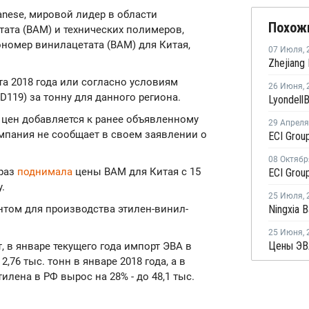
lanese, мировой лидер в области
Похож
ата (ВАМ) и технических полимеров,
номер винилацетата (ВАМ) для Китая,
07 Июля
,
рта 2018 года или согласно условиям
26 Июня
,
D119) за тонну для данного региона.
цен добавляется к ранее объявленному
29 Апреля
омпания не сообщает в своем заявлении о
08 Октябр
 раз
поднимала
цены ВАМ для Китая с 15
.
25 Июля
,
ом для производства этилен-винил-
25 Июня
,
 в январе текущего года импорт ЭВА в
,76 тыс. тонн в январе 2018 года, а в
илена в РФ вырос на 28% - до 48,1 тыс.