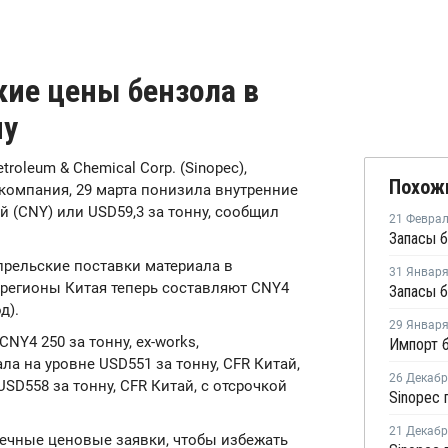
кие цены бензола в
ну
etroleum & Chemical Corp. (Sinopec),
Похож
омпания, 29 марта понизила внутренние
й (CNY) или USD59,3 за тонну, сообщил
21 Февра
прельские поставки материала в
31 Январ
регионы Китая теперь составляют CNY4
д).
29 Январ
NY4 250 за тонну, ex-works,
а на уровне USD551 за тонну, CFR Китай,
26 Декаб
SD558 за тонну, CFR Китай, с отсрочкой
21 Декаб
ечные ценовые заявки, чтобы избежать