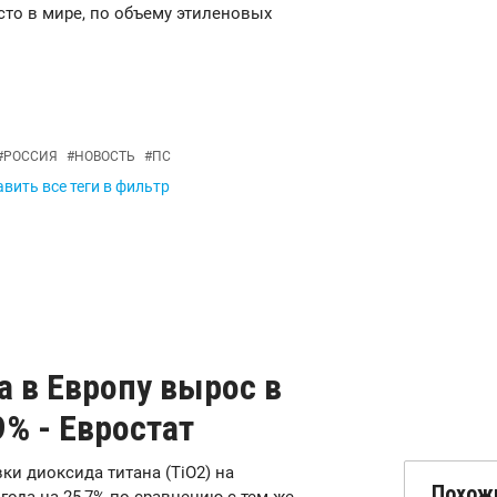
сто в мире, по объему этиленовых
#
РОССИЯ
#
НОВОСТЬ
#
ПС
вить все теги в фильтр
 в Европу вырос в
9% - Евростат
вки диоксида титана (TiO2) на
Похож