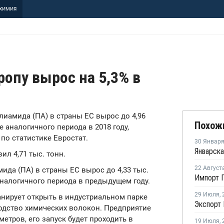
ХИМИЯ
опу вырос на 5,3% в
олиамида (ПА) в страны ЕС вырос до 4,96
Похож
ше аналогичного периода в 2018 году,
 по статистике Евростат.
30 Январ
ил 4,71 тыс. тонн.
22 Август
мида (ПА) в страны ЕС вырос до 4,33 тыс.
 аналогичного периода в предыдущем году.
29 Июля
,
ланирует открыть в индустриальном парке
Экспорт 
одство химических волокон. Предприятие
метров, его запуск будет проходить в
19 Июля
,