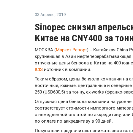
03 Апреля
,
2019
Sinopec снизил апрельс
Китае на CNY400 за тон
МОСКВА (
Маркет Репорт
) -- Китайская China P
крупнейшая в Азии нефтеперерабатывающая к
отпускные цены бензола в Китае на 400 юане
ICIS
источник в компании.
Таким образом, цены бензола компании на а
восточные, южные, центральные и северные 
250 (USD630,5) за тонну, ex-works (франко-заво
Отпускная цена бензола компании на уровне C
соответствует стоимости импортного материал
с немедленной оплатой по аккредитиву, или U
по оплате по аккредитиву в 90 дней.
Покупатели предпочитают снижать свои встр