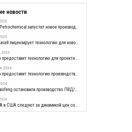
ие новости
2025
Zhejiang Petrochemical запустит новое производство ПВД/ЭВА в первом квартале 2026 года
2025
LyondellBasell лицензирует технологию для нового крупного китайского полиолефинового комплекса
,
2025
ECI Group предоставит технологию для проекта по производству сополимеров в Китае
я
,
2024
ECI Group предоставит технологию производства сополимеров для китайской Shaanxi Yanchang
2024
Ningxia Baofeng остановила производство ПВД/ЭВА в Китае на ремонт
2024
Цены ЭВА в США следуют за динамикой цен солнечных батарей