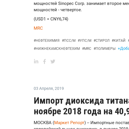
мощностей Sinopec Corp. занимает второе ме
мощностей - четвертое.
(USD1 = CNY6,74)
MRC
#
НЕФТЕХИМИЯ
#
ПСС/М
#
УПС/М
#
СТИРОЛ
#
КИТАЙ
+Доба
#
НИЖНЕКАМСКНЕФТЕХИМ
#
MRC
#
ПОЛИМЕРЫ
03 Апреля
,
2019
Импорт диоксида титана
ноябре 2018 года на 40,
МОСКВА (
Маркет Репорт
) -- Импортные поста