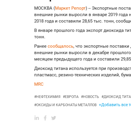
МОСКВА (
Маркет Репорт
) -- Экспортные пост
внешние рынки выросли в январе 2019 года н
2018 года и составили 28,65 тыс. тонн, сооб
В январе прошлого года экспорт диоксида тит
тонн.
Ранее
сообщалось
, что экспортные поставки
внешние рынки выросли в декабре прошлого г
месяцем предыдущего года и составили 29,85
Диоксид титана используется при производст
пластмасс, резино-технических изделий, бума
MRC
#
НЕФТЕХИМИЯ
#
ЕВРОПА
#
НОВОСТЬ
#
ДИОКСИД ТИТ
+Добавить все т
#
ОКСИДЫ И КАРБОНАТЫ МЕТАЛЛОВ