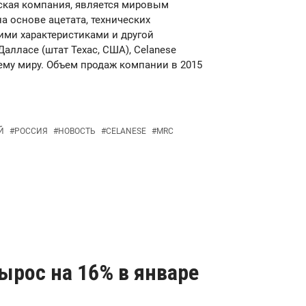
еская компания, является мировым
а основе ацетата, технических
ими характеристиками и другой
алласе (штат Техас, США), Celanese
ему миру. Объем продаж компании в 2015
Й
#
РОССИЯ
#
НОВОСТЬ
#
CELANESE
#
MRC
вырос на 16% в январе