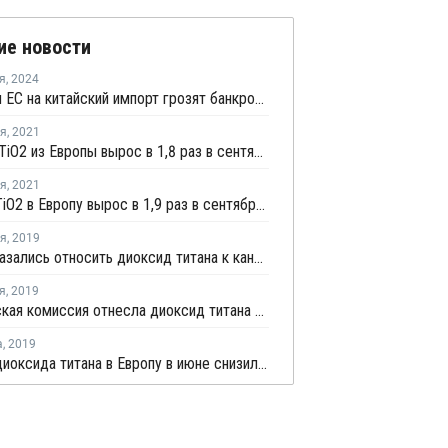
ие новости
я
,
2024
Пошлины ЕС на китайский импорт грозят банкротством производителям красок в Европе
ря
,
2021
Экспорт TiO2 из Европы вырос в 1,8 раз в сентябре - Евростат
ря
,
2021
Импорт TiO2 в Европу вырос в 1,9 раз в сентябре - Евростат
ря
,
2019
США отказались относить диоксид титана к канцерогенам
я
,
2019
Европейская комиссия отнесла диоксид титана к канцерогенам
а
,
2019
Импорт диоксида титана в Европу в июне снизился на 8,4%