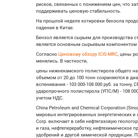
рисков, связанных с понижением цен, что за
поддерживать ценовую стабильность.
На прошлой неделе котировки бензола продо
падения в Китае.
Бензол является сырьем для производства ст
является основным сырьевым компонентом д
Согласно
Ценовому обзору ICIS-MRC
, цены р
менялись. В частности,
цены нижнекамского полистирола общего наз
объемом от 20 до 100 тонн сохраняются в диап
вспенивания - 103 000-108 000 руб. за тонну, 
ударопрочного полистирола (УПС/М) - 108 000-
учетом НДС.
China Petroleum and Chemical Corporation (Si
мировых интегрированных энергетических и 
Corp. включает в себя нефтегазовую геолого
и газа, нефтепереработку, нефтехимическое 
удобрений и другой химической продукции. 