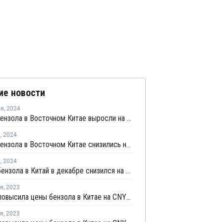
ие новости
ля
,
2024
Запасы бензола в Восточном Китае выросли на текущей неделе
я
,
2024
Запасы бензола в Восточном Китае снизились на текущей неделе
я
,
2024
Импорт бензола в Китай в декабре снизился на 0,5%
ря
,
2023
Sinopec повысила цены бензола в Китае на CNY300 за тонну
ря
,
2023