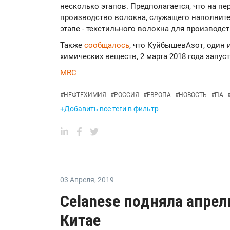
несколько этапов. Предполагается, что на п
производство волокна, служащего наполните
этапе - текстильного волокна для производст
Также
сообщалось
, что КуйбышевАзот, один
химических веществ, 2 марта 2018 года запус
MRC
#
НЕФТЕХИМИЯ
#
РОССИЯ
#
ЕВРОПА
#
НОВОСТЬ
#
ПА
+Добавить все теги в фильтр
03 Апреля
,
2019
Celanese подняла апре
Китае