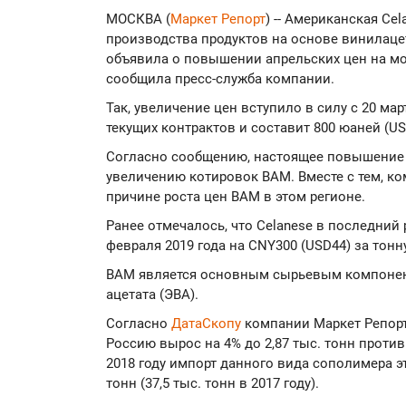
МОСКВА (
Маркет Репорт
) -- Американская Ce
производства продуктов на основе винилацет
объявила о повышении апрельских цен на мо
сообщила пресс-служба компании.
Так, увеличение цен вступило в силу с 20 ма
текущих контрактов и составит 800 юаней (US
Согласно сообщению, настоящее повышение 
увеличению котировок ВАМ. Вместе с тем, к
причине роста цен ВАМ в этом регионе.
Ранее отмечалось, что Celanese в последний
февраля 2019 года на CNY300 (USD44) за тонну
ВАМ является основным сырьевым компонент
ацетата (ЭВА).
Согласно
ДатаСкопу
компании Маркет Репорт,
Россию вырос на 4% до 2,87 тыс. тонн против 2
2018 году импорт данного вида сополимера эт
тонн (37,5 тыс. тонн в 2017 году).