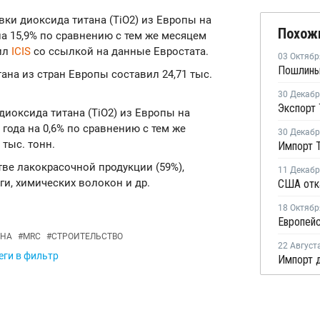
авки диоксида титана (TiO2) из Европы на
Похож
а 15,9% по сравнению с тем же месяцем
щил
ICIS
со ссылкой на данные Евростата.
03 Октябр
ана из стран Европы составил 24,71 тыс.
30 Декаб
 диоксида титана (TiO2) из Европы на
ода на 0,6% по сравнению с тем же
30 Декаб
 тыс. тонн.
ве лакокрасочной продукции (59%),
11 Декаб
ги, химических волокон и др.
18 Октябр
АНА
#
MRC
#
СТРОИТЕЛЬСТВО
22 Август
еги в фильтр