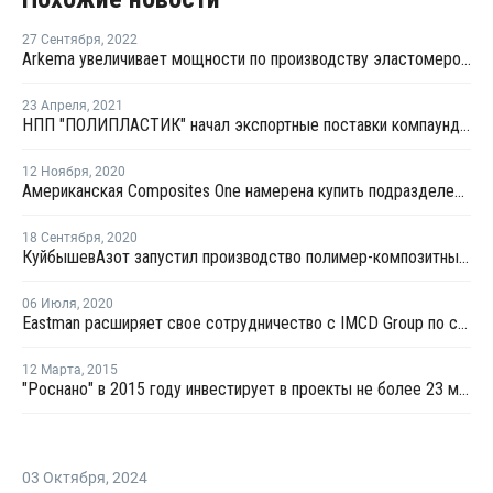
27 Сентября
,
2022
Arkema увеличивает мощности по производству эластомеров на 40 %
23 Апреля
,
2021
НПП "ПОЛИПЛАСТИК" начал экспортные поставки компаундов в Польшу
12 Ноября
,
2020
Американская Composites One намерена купить подразделение Solvay
18 Сентября
,
2020
КуйбышевАзот запустил производство полимер-композитных материалов в Германии
06 Июля
,
2020
Eastman расширяет свое сотрудничество с IMCD Group по специальным полимерам
12 Марта
,
2015
"Роснано" в 2015 году инвестирует в проекты не более 23 млрд руб.
03 Октября
,
2024