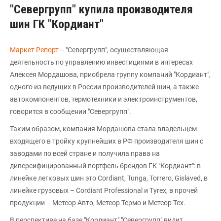
"Севергрупп" купила производителя
шин ГК "Кордиант"
Маркет Репорт
-- "Севергрупп", осуществляющая
деятельность по управлению инвестициями в интересах
Алексея Мордашова, приобрела группу компаний "Кордиант",
одного из ведущих в России производителей шин, а также
автокомпонентов, термотехники и электроинструментов,
говорится в сообщении "Севергрупп".
Таким образом, компания Мордашова стала владельцем
входящего в тройку крупнейших в РФ производителя шин с
заводами по всей стране и получила права на
диверсифицированный портфель брендов ГК "Кордиант": в
линейке легковых шин это Cordiant, Tunga, Torrero, Gislaved, в
линейке грузовых – Cordiant Professional и Tyrex, в прочей
продукции – Метеор Авто, Метеор Термо и Метеор Тех.
В перспективе на базе "Кордиант" "Севергрупп" видит