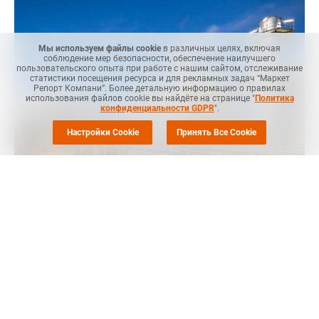
Мы используем файлы cookie
в различных целях, включая
соблюдение мер безопасности, обеспечение наилучшего
пользовательского опыта при работе с нашим сайтом, отслеживание
статистики посещения ресурса и для рекламных задач “Маркет
Репорт Компани”. Более детальную информацию о правилах
использования файлов cookie вы найдёте на странице "
Политика
конфиденциальности GDPR
".
Настройки Cookie
Принять Все Cookie
Маркет Репорт
-- Компания Vinnolit (Исманинг; Германия)
сняла форс-мажорные обстоятельства на поставки ПВХ со
своего завода в Кнапзаке, сообщает
Plasteurope
.
В письме компании клиентам говорится, что "осложнения,
вызвавшие ремонт на нашем производственном
предприятии в Кнапзаке", были устранены, и производство
вернулось к нормальному режиму.