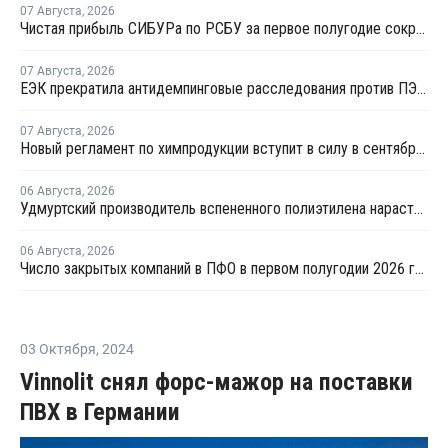
07 Августа
,
2026
Чистая прибыль СИБУРа по РСБУ за первое полугодие сократилась в 3,6 раза
07 Августа
,
2026
ЕЭК прекратила антидемпинговые расследования против ПЭ и ПП из Азербайджана и Туркменистана
07 Августа
,
2026
Новый регламент по химпродукции вступит в силу в сентябре 2027 года
06 Августа
,
2026
Удмуртский производитель вспененного полиэтилена нарастит выпуск на 15%
06 Августа
,
2026
Число закрытых компаний в ПФО в первом полугодии 2026 года вдвое превысило число новых
03 Октября
,
2024
Vinnolit снял форс-мажор на поставки
ПВХ в Германии