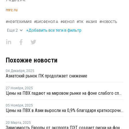
mrc.ru
#
НЕФТЕХИМИЯ
#
БИСФЕНОЛ А
#
ФЕНОЛ
#
ПК
#
АЗИЯ
#
НОВОСТЬ
Еще
2
+Добавить все теги в фильтр
Похожие новости
04 Декабря
,
2025
Азиатский рынок ПК продолжает снижение
27 Ноября
,
2025
Цены на ПВХ падают на мировом рынке на фоне слабого спроса и высокого давления на рынки
05 Ноября
,
2025
Цены на ПВХ в Азии выросли на 0,9% благодаря краткосрочной корректировке предложения
20 Марта
,
2025
Зависимость Европы от экспорта ПЭТ создает риски на фоне избыточного предложения Китая