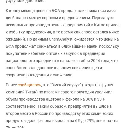
усугубили давление.
К концу месяца цены на БФА продолжали снижаться из-за
дисбаланса между спросом и предложением. Перезапуск
нескольких производственных предприятий в Китае привел
к избытку предложения, в то время как спрос остался ниже
ожиданий. По данным ChemAnalyst, ожидается, что цены на
БФА продолжат снижаться в ближайшие недели, поскольку
покупатели избегали оптовых закупок в преддверии
национального праздника в начале октября 2024 года, что
способствовало дополнительному снижению цен и
сохранению тенденции к снижению.
Ранее
сообщалось
, что "Омский каучук" (входит в группу
компаний Титан) по итогам первого полугодия увеличил
объем производства ацетона и фенола на 36% и 33%
соответственно. Таким образом, предприятие вышло на
второе место в России по производству этих химических
продуктов: доля фенола выросла на 6% до 29%, ацетона - на
7% до 29%.