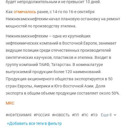
будет непродолжительным и не превысит 10 дней.
Как
отмечалось
ранее, с 14-го по 16-е сентября
Нижнекамскнефтехим начал плановую остановку на ремонт
мощностей по производству этилена.
Нижнекамскнефтехим — одна из крупнейших
нефтехимических компаний в Восточной Европе, занимает
ведущие позиции среди отечественных производителей
синтетических каучуков, пластиков и этилена. Входит в
группу компаний ТАИФ, Татарстан. В номенклатуре
выпускаемой продукции более 120 наименований.
Продукция акционерного общества экспортируется в 50
стран Европы, Америки и Юго-Восточной Азии. Доля
экспорта в общем объеме продукции составляет около 50%.
MRC
Еще
8
#
НЕФТЕХИМИЯ
#
РОССИЯ
#
НОВОСТЬ
#
ПП
#
ПС
#
ПЭ
+Добавить все теги в фильтр