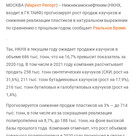
МОСКВА (
Маркет Репорт
) -- Нижнекамскнефтехим (НКНХ,
входит в ГК ТАИФ) прогнозирует рост продаж каучуков и
снижение реализации пластиков в натуральном выражении
по сравнению с прошлым годом, сообщает
Реальное Время
.
.
Так, НКНХ в текущем году ожидает продажи каучуков в
объеме 686 тыс. тонн, что на 16,7% превысит показатель за
2020 год. В том числе в 2021 году компания рассчитывает
продать 258 тыс. тонн синтетических каучуков (СКИ, рост на
31,6%), 211 тыс. тонн бутадиеновых каучуков (рост на 17,9%),
216 тыс. тонн бутиловых и галобутиловых каучуков (рост на
1,4%).
Прогнозируется снижение продаж пластиков на 3% — до 714
тыс. тонн, в том числе из-за сокращения реализации
полипропилена на 8,7%, до 188 тыс. тонн, на фоне высокой
базы прошлого года. Компания отмечает, что рост объемов
товарного полипропилена в 2020 году произошел в связи с