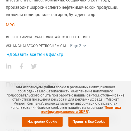
производит широкий спектр нефтехимической продукции,
включая полипропилен, стирол, бутадиен и др.
MRC
#
НЕФТЕХИМИЯ
#
АБС
#
КИТАЙ
#
НОВОСТЬ
#
ПС
Еще
2
#
SHANGHAI SECCO PETROCHEMICAL
+Добавить все теги в фильтр
Похожие новости
Мы используем файлы cookie
в различных целях, включая
соблюдение мер безопасности, обеспечение наилучшего
пользовательского опыта при работе с нашим сайтом, отслеживание
25 Декабря
,
2023
статистики посещения ресурса и для рекламных задач “Маркет
ZPC возобновила производство бутадиена на линии №1 в Китае
Репорт Компани”. Более детальную информацию о правилах
использования файлов cookie вы найдёте на странице "
Политика
конфиденциальности GDPR
".
03 Августа
,
2023
PetroChina Daqing возобновила производство АБС в Китае
Настройки Cookie
Принять Все Cookie
14 Марта
,
2023