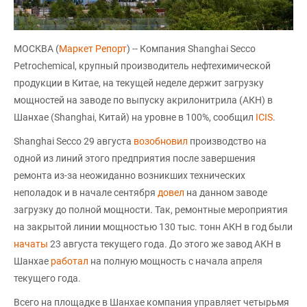
МОСКВА (
Маркет Репорт
) -- Компания Shanghai Secco
Petrochemical, крупный производитель нефтехимической
продукции в Китае, на текущей неделе держит загрузку
мощностей на заводе по выпуску акрилонитрила (АКН) в
Шанхае (Shanghai, Китай) на уровне в 100%, сообщил
ICIS
.
Shanghai Secco 29 августа
возобновил
производство на
одной из линий этого предприятия после завершения
ремонта из-за неожиданно возникших технических
неполадок и в начале сентября
довел
на данном заводе
загрузку до полной мощности. Так, ремонтные мероприятия
на закрытой линии мощностью 130 тыс. тонн АКН в год были
начаты
23 августа текущего года. До этого же завод АКН в
Шанхае
работал
на полную мощность с начала апреля
текущего года.
Всего на площадке в Шанхае компания управляет четырьмя