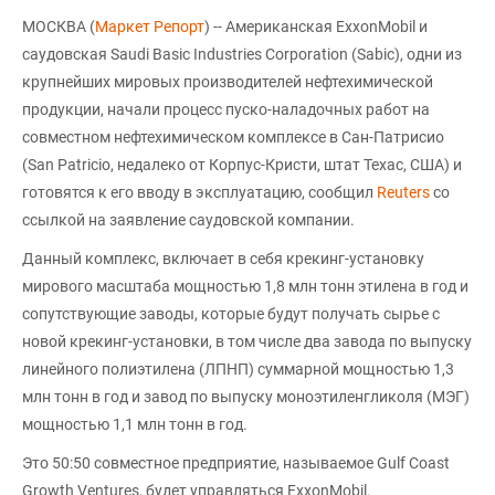
МОСКВА (
Маркет Репорт
) -- Американская ExxonMobil и
саудовская Saudi Basic Industries Corporation (Sabic), одни из
крупнейших мировых производителей нефтехимической
продукции, начали процесс пуско-наладочных работ на
совместном нефтехимическом комплексе в Сан-Патрисио
(San Patricio, недалеко от Корпус-Кристи, штат Техас, США) и
готовятся к его вводу в эксплуатацию, сообщил
Reuters
со
ссылкой на заявление саудовской компании.
Данный комплекс, включает в себя крекинг-установку
мирового масштаба мощностью 1,8 млн тонн этилена в год и
сопутствующие заводы, которые будут получать сырье с
новой крекинг-установки, в том числе два завода по выпуску
линейного полиэтилена (ЛПНП) суммарной мощностью 1,3
млн тонн в год и завод по выпуску моноэтиленгликоля (МЭГ)
мощностью 1,1 млн тонн в год.
Это 50:50 совместное предприятие, называемое Gulf Coast
Growth Ventures, будет управляться ExxonMobil.