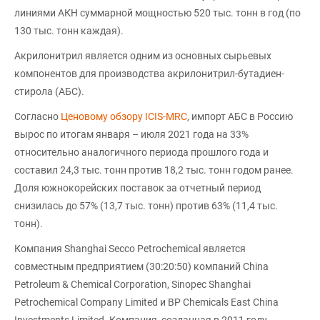
линиями АКН суммарной мощностью 520 тыс. тонн в год (по
130 тыс. тонн каждая).
Акрилонитрил является одним из основных сырьевых
компонентов для производства акрилонитрил-бутадиен-
стирола (АБС).
Согласно
Ценовому обзору ICIS-MRC
, импорт АБС в Россию
вырос по итогам января – июля 2021 года на 33%
относительно аналогичного периода прошлого года и
составил 24,3 тыс. тонн против 18,2 тыс. тонн годом ранее.
Доля южнокорейских поставок за отчетный период
снизилась до 57% (13,7 тыс. тонн) против 63% (11,4 тыс.
тонн).
Компания Shanghai Secco Petrochemical является
совместным предприятием (30:20:50) компаний China
Petroleum & Chemical Corporation, Sinopec Shanghai
Petrochemical Company Limited и BP Chemicals East China
Investments Limited. Компания, созданная в 2011 году,