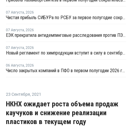
07 Августа
,
2026
Чистая прибыль СИБУРа по РСБУ за первое полугодие сократилась в 3,6 раза
07 Августа
,
2026
ЕЭК прекратила антидемпинговые расследования против ПЭ и ПП из Азербайджана и Туркменистана
07 Августа
,
2026
Новый регламент по химпродукции вступит в силу в сентябре 2027 года
06 Августа
,
2026
Число закрытых компаний в ПФО в первом полугодии 2026 года вдвое превысило число новых
23 Сентября
,
2021
НКНХ ожидает роста объема продаж
каучуков и снижение реализации
пластиков в текущем году