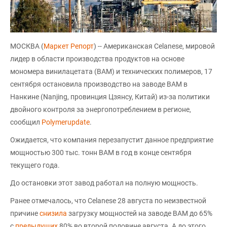
МОСКВА (
Маркет Репорт
) -- Американская Celanese, мировой
лидер в области производства продуктов на основе
мономера винилацетата (ВАМ) и технических полимеров, 17
сентября остановила производство на заводе ВАМ в
Нанкине (Nanjing, провинция Цзянсу, Китай) из-за политики
двойного контроля за энергопотреблением в регионе,
сообщил
Polymerupdate
.
Ожидается, что компания перезапустит данное предприятие
мощностью 300 тыс. тонн ВАМ в год в конце сентября
текущего года.
До остановки этот завод работал на полную мощность.
Ранее отмечалось, что Celanese 28 августа по неизвестной
причине
снизила
загрузку мощностей на заводе ВАМ до 65%
с
предыдущих
80% во второй половине августа. А до этого