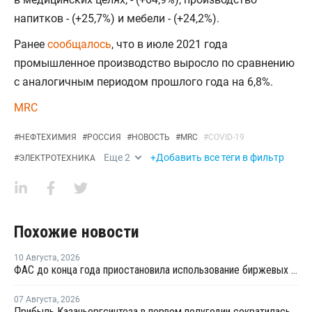
напитков - (+25,7%) и мебели - (+24,2%).
Ранее
сообщалось
, что в июле 2021 года
промышленное производство выросло по сравнению
с аналогичным периодом прошлого года на 6,8%.
MRC
#
НЕФТЕХИМИЯ
#
РОССИЯ
#
НОВОСТЬ
#
MRC
#
COVID-19
Еще
2
+Добавить все теги в фильтр
#
ЭЛЕКТРОТЕХНИКА
Похожие новости
10 Августа
,
2026
ФАС до конца года приостановила использование биржевых индексов при госзакупках топлива
07 Августа
,
2026
Прибыль Казаньоргсинтеза в первом полугодии сократилась более чем в 2 раза