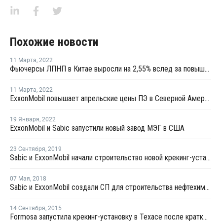
Похожие новости
11 Марта
,
2022
Фьючерсы ЛПНП в Китае выросли на 2,55% вслед за повышением котировок сырой нефти
11 Марта
,
2022
ExxonMobil повышает апрельские цены ПЭ в Северной Америке
19 Января
,
2022
ExxonMobil и Sabic запустили новый завод МЭГ в США
23 Сентября
,
2019
Sabic и ExxonMobil начали строительство новой крекинг-установки в США
07 Мая
,
2018
Sabic и ExxonMobil создали СП для строительства нефтехимического комплекса в США
14 Сентября
,
2015
Formosa запустила крекинг-установку в Техасе после кратковременной остановки