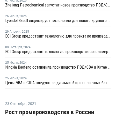
07 Июля
,
2025
Zhejiang Petrochemical запустит новое производство ПВД/ЭВА в первом квартале 2026 года
26 Июня
,
2025
LyondellBasell лицензирует технологию для нового крупного китайского полиолефинового комплекса
29 Апреля
,
2025
ECI Group предоставит технологию для проекта по производству сополимеров в Китае
08 Октября
,
2024
ECI Group предоставит технологию производства сополимеров для китайской Shaanxi Yanchang
25 Июля
,
2024
Ningxia Baofeng остановила производство ПВД/ЭВА в Китае на ремонт
25 Июня
,
2024
Цены ЭВА в США следуют за динамикой цен солнечных батарей
23 Сентября
,
2021
Рост промпроизводства в России