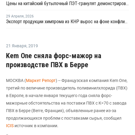
Цены на китайский бутылочный ПЭТ-гранулят демонстрировали высокую волатильность
29 Апреля
,
2026
Экспорт продукции химпрома из КНР вырос на фоне конфликта на Ближнем Востоке
21 Января
,
2019
Kem One сняла форс-мажор на
производстве ПВХ в Берре
МОСКВА (
Маркет Репорт
) -- Французская компания Kem One,
третий по величине производитель поливинилхлорида (ПВХ)
в Европе, в начале января текущего года сняла форс-
мажорные обстоятельства на поставки ПВХ с К=70 с завода
ПВХ в Берре (Berre, Франция), объявленные ранее из-за
продолжающихся проблем с поставками сырья, сообщил
ICIS
источник в компании.