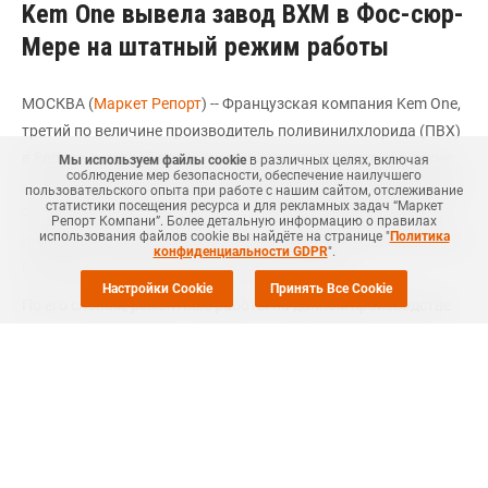
Kem One вывела завод ВХМ в Фос-сюр-
Мере на штатный режим работы
МОСКВА (
Маркет Репорт
) -- Французская компания Kem One,
третий по величине производитель поливинилхлорида (ПВХ)
в Европе, в первой половине января устранила технические
Мы используем файлы cookie
в различных целях, включая
соблюдение мер безопасности, обеспечение наилучшего
неполадки на производстве мономера винилхлорида (ВХМ) в
пользовательского опыта при работе с нашим сайтом, отслеживание
статистики посещения ресурса и для рекламных задач “Маркет
Фос-сюр-Мере (Fos, Франция) после проведения плановой
Репорт Компани”. Более детальную информацию о правилах
использования файлов cookie вы найдёте на странице "
Политика
профилактики и вывела его на штатную загрузку мощностей,
конфиденциальности GDPR
".
в пятницу сообщил
ICIS
источник в компании.
Настройки Cookie
Принять Все Cookie
По его словам, ремонтные работы на данном производстве
мощностью 375 тыс. тонн ВХМ, 380 тыс. тонн каустика и 340
тыс. тонн хлора в год были
начаты
27 августа прошлого года
и продолжались до конца октября, однако и после
перезапуска
технические проблемы на производстве ВХМ
все еще присутствовали.
Кроме того, компании в январе удалось также