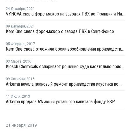
24 Декабря
,
2021
VYNOVA сняла форс-мажор на заводах ПВХ во Франции и Нидерландах
09 Декабря
,
2021
Kem One сняла форс-мажор с завода ПВХ в Сент-Фонсе
05 Февраля
,
2017
Kem One снова отложила сроки возобновления производства на заводе в Лавере
03 Марта
,
2016
Klesch Chemicals оспаривает решение суда касательно приобретения KEM ONE
09 Октября
,
2015
Arkema начала плановый ремонт производства каустика во Франции
11 Июля
,
2013
Arkema продала 6% акций уставного капитала фонду FSP
21 Января
,
2019