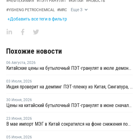
#
НЕФТЕХИМИЯ
#
ПЭТ-ГРАНУЛЯТ
#
КИТАЙ
#
НОВОСТЬ
Еще
3
#
YISHENG PETROCHEMICAL
#
MRC
+Добавить все теги в фильтр
Похожие новости
06 Августа
,
2026
Китайские цены на бутылочный ПЭТ-гранулят в июле демонстрировали сильную волатильность
03 Июля
,
2026
Индия проверит на демпинг ПЭТ-пленку из Китая, Сингапура, Таиланда и ОАЭ
30 Июня
,
2026
Цены на китайский бутылочный ПЭТ-гранулят в июне сначала выросли, а затем резко снизились
23 Июня
,
2026
В мае импорт МЭГ в Китай сократился на фоне снижения поставок из Саудовской Аравии
05 Июня
,
2026