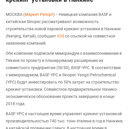
МОСКВА (
Маркет Репорт
) -- Немецкая компания BASF и
китайская Sinopec рассматривают возможность
строительства новой паровой крекинг-установки в Нанкине
(Nanjing, Китай), сообщает
ICIS
со ссылкой на совместное
заявление компаний.
Обе компании подписали меморандум о взаимопонимании в
Пекине по проекту и планируемому расширению их
совместного предприятия (50:50), BASF-YPC. В соответствии
с меморандумом, BASF-YPC и Sinopec Yangzi Petrochemical
(YPC) будут инвестировать по 50% затрат на строительство
крекинг-установки. Совместное предварительное технико-
экономическое обоснование проекта завершено в конце
2018 года.
BASF-YPC в настоящее время управляет крекинг-установкой
производительностью 740 тыс. тонн этилена в год в Нанкине,
в китайской провинции Цзянсу. В настоящее время в