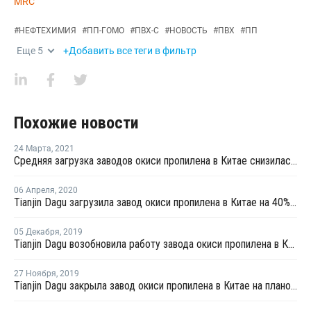
MRC
#
НЕФТЕХИМИЯ
#
ПП-ГОМО
#
ПВХ-С
#
НОВОСТЬ
#
ПВХ
#
ПП
Еще
5
+Добавить все теги в фильтр
Похожие новости
24 Марта
,
2021
Средняя загрузка заводов окиси пропилена в Китае снизилась на третьей неделе марта на 1,1%
06 Апреля
,
2020
Tianjin Dagu загрузила завод окиси пропилена в Китае на 40% после перезапуска
05 Декабря
,
2019
Tianjin Dagu возобновила работу завода окиси пропилена в Китае после планового ремонта
27 Ноября
,
2019
Tianjin Dagu закрыла завод окиси пропилена в Китае на плановый ремонт