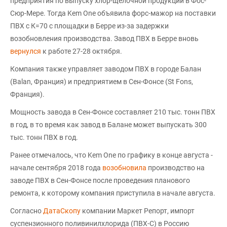
предприятия по выпуску хлор-щелочной продукции в Фос-
Сюр-Мере. Тогда Kem One объявила форс-мажор на поставки
ПВХ с К=70 с площадки в Берре из-за задержки
возобновления производства. Завод ПВХ в Берре вновь
вернулся
к работе 27-28 октября.
Компания также управляет заводом ПВХ в городе Балан
(Balan, Франция) и предприятием в Сен-Фонсе (St Fons,
Франция).
Мощность завода в Сен-Фонсе составляет 210 тыс. тонн ПВХ
в год, в то время как завод в Балане может выпускать 300
тыс. тонн ПВХ в год.
Ранее отмечалось, что Kem One по графику в конце августа -
начале сентября 2018 года
возобновила
производство на
заводе ПВХ в Сен-Фонсе после проведения планового
ремонта, к которому компания приступила в начале августа.
Согласно
ДатаСкопу
компании Маркет Репорт, импорт
суспензионного поливинилхлорида (ПВХ-С) в Россию