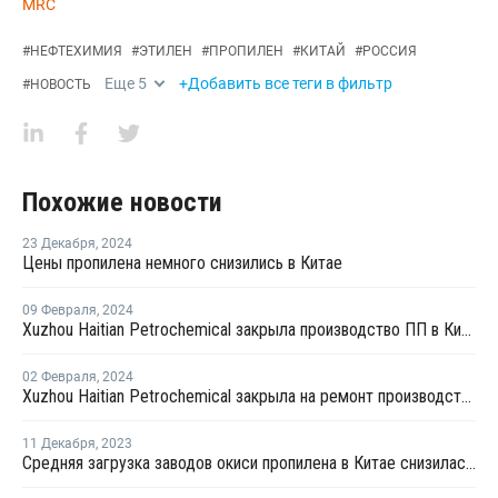
MRC
#
НЕФТЕХИМИЯ
#
ЭТИЛЕН
#
ПРОПИЛЕН
#
КИТАЙ
#
РОССИЯ
Еще
5
+Добавить все теги в фильтр
#
НОВОСТЬ
Похожие новости
23 Декабря
,
2024
Цены пропилена немного снизились в Китае
09 Февраля
,
2024
Xuzhou Haitian Petrochemical закрыла производство ПП в Китае
02 Февраля
,
2024
Xuzhou Haitian Petrochemical закрыла на ремонт производство ПП в Китае
11 Декабря
,
2023
Средняя загрузка заводов окиси пропилена в Китае снизилась на 0,7%