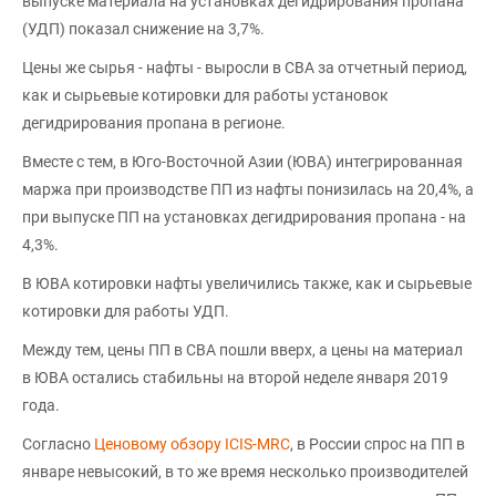
выпуске материала на установках дегидрирования пропана
(УДП) показал снижение на 3,7%.
Цены же сырья - нафты - выросли в СВА за отчетный период,
как и сырьевые котировки для работы установок
дегидрирования пропана в регионе.
Вместе с тем, в Юго-Восточной Азии (ЮВА) интегрированная
маржа при производстве ПП из нафты понизилась на 20,4%, а
при выпуске ПП на установках дегидрирования пропана - на
4,3%.
В ЮВА котировки нафты увеличились также, как и сырьевые
котировки для работы УДП.
Между тем, цены ПП в СВА пошли вверх, а цены на материал
в ЮВА остались стабильны на второй неделе января 2019
года.
Согласно
Ценовому обзору ICIS-MRC
, в России спрос на ПП в
январе невысокий, в то же время несколько производителей