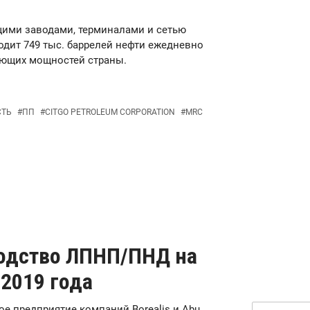
щими заводами, терминалами и сетью
дит 749 тыс. баррелей нефти ежедневно
ающих мощностей страны.
СТЬ
#
ПП
#
CITGO PETROLEUM CORPORATION
#
MRC
водство ЛПНП/ПНД на
 2019 года
тное предприятие компаний Borealis и Abu