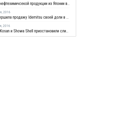
Экспорт нефтехимичсекой продукции из Японии в январе снизился на 4,5%
ря
,
2016
Shell завершила продажу Idemitsu своей доли в Showa Shell Sekiyu
я
,
2016
Idemitsu Kosan и Showa Shell приостановили слияние компаний