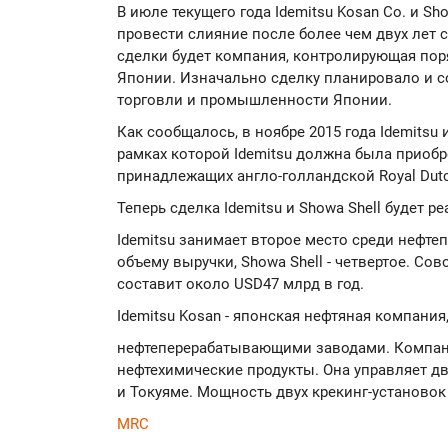
В июле текущего года Idemitsu Kosan Co. и Sh
провести слияние после более чем двух лет 
сделки будет компания, контролирующая пор
Японии. Изначально сделку планировало и 
торговли и промышленности Японии.
Как сообщалось, в ноябре 2015 года Idemitsu 
рамках которой Idemitsu должна была приобре
принадлежащих англо-голландской Royal Dutch 
Теперь сделка Idemitsu и Showa Shell будет 
Idemitsu занимает второе место среди нефт
объему выручки, Showa Shell - четвертое. С
составит около USD47 млрд в год.
Idemitsu Kosan - японская нефтяная компан
нефтеперерабатывающими заводами. Компани
нефтехимические продукты. Она управляет д
и Токуяме. Мощность двух крекинг-установок 
MRC