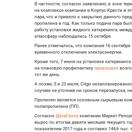
В частности, согласно заявлению, в зоне т
на комплексе компании в Корпус-Кристи в э
пара, что и привело к закрытию данного пре
пропилена в год. Как только подача пара бы
работу установки жидкого каткрекинга, межд
атмосферу наблюдались 15 октября.
Ранее отмечалось, что компания 16 сентября
временного отключения электроэнергии.
Кроме того, 7 июня на установке каткрекинга
на плановую профилактику
произошло
возго
тот же день.
А позже, 5 и 23 июля, Citgo незапланированно
случаях не уточнив ни сроков перезапуска, н
Пропилен является основным сырьевым ком
полипропилена (ПП).
Согласно
ДатаСкопу
компании Маркет Репорт
вырос по итогам девяти месяцев текущего го
показателем 2017 года и составил 144,6 тыс.