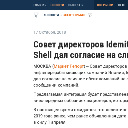
ГЛАВНАЯ
НОВОСТИ
ОБЗОРЫ
ВСЕ РЫНКИ
НЕФТЕ
#
НОВОСТИ
#
НЕФТЕХИМИЯ
17 Октября
,
2018
Совет директоров Idemi
Shell дал согласие на с
МОСКВА (
Маркет Репорт
) -- Совет директоро
нефтеперерабатывающих компаний Японии, Ide
дал согласие на слияние обеих компаний на 
сообщении компаний.
Предлагаемая интеграция будет представлен
внеочередных собраниях акционеров, которые
В настоящее время ожидается, что делистинг 
2019 года ранее, чем ранее объявленная дата 
в силу 1 апреля.