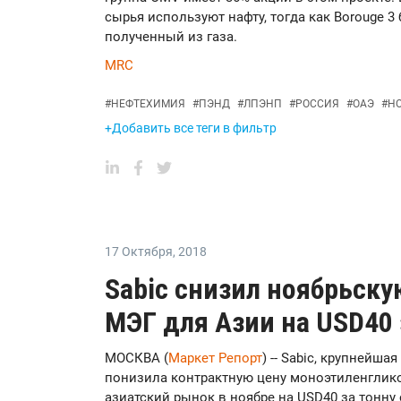
сырья используют нафту, тогда как Вorouge 3
полученный из газа.
MRC
#
НЕФТЕХИМИЯ
#
ПЭНД
#
ЛПЭНП
#
РОССИЯ
#
ОАЭ
#
Н
+Добавить все теги в фильтр
17 Октября
,
2018
Sabic снизил ноябрьску
МЭГ для Азии на USD40 
МОСКВА (
Маркет Репорт
) -- Sabic, крупнейш
понизила контрактную цену моноэтиленглико
азиатский рынок в ноябре на USD40 за тонну