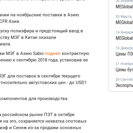
26 Апреля
нии на ноябрьские поставки в Азию
30 Марта
,
 CFR Азия.
уску полиэфира и предстоящий ввод в
14 Январ
ству МЭГ в Китае оказали
иала.
16 Декаб
вки МЭГ в Азию Sabic
поднял
контрактную
ению к сентябрю 2018 года, установив ее
21 Ноябр
ЭГ для поставок в сентябре текущего
26 Сентяб
относительно августовских цен - до USD1
компонентов для производства
на российском рынке ПЭТ в октябре
на это, сохраняется нехватка спотовых
иэф и Сенеж из-за продажи основных