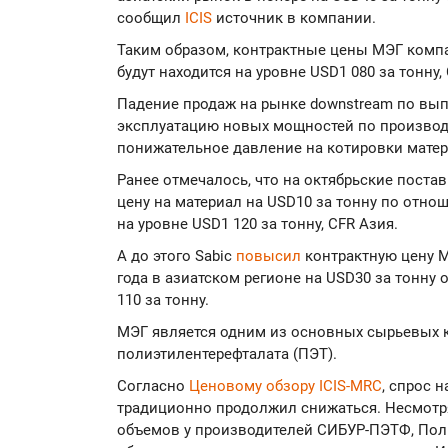
сообщил
ICIS
источник в компании.
Таким образом, контрактные цены МЭГ компа
будут находится на уровне USD1 080 за тонну,
Падение продаж на рынке downstream по вып
эксплуатацию новых мощностей по производ
понижательное давление на котировки матер
Ранее отмечалось, что на октябрьские поста
цену на материал на USD10 за тонну по отнош
на уровне USD1 120 за тонну, CFR Азия.
А до этого Sabic
повысил
контрактную цену М
года в азиатском регионе на USD30 за тонну 
110 за тонну.
МЭГ является одним из основных сырьевых 
полиэтилентерефталата (ПЭТ).
Согласно
Ценовому обзору ICIS-MRC
, спрос 
традиционно продолжил снижаться. Несмотря 
объемов у производителей СИБУР-ПЭТФ, Пол