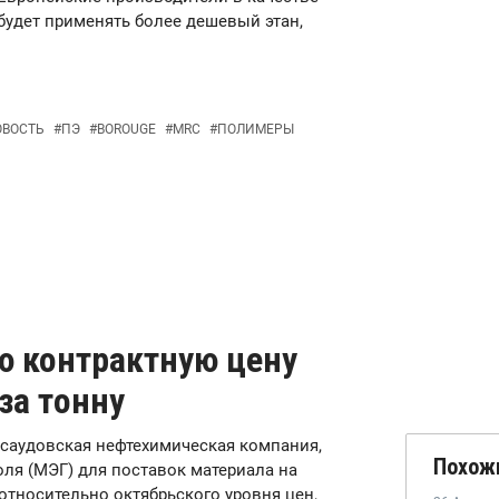
 будет применять более дешевый этан,
ОВОСТЬ
#
ПЭ
#
BOROUGE
#
MRC
#
ПОЛИМЕРЫ
ю контрактную цену
за тонну
ая саудовская нефтехимическая компания,
Похож
ля (МЭГ) для поставок материала на
 относительно октябрьского уровня цен,