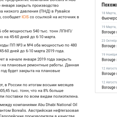
Похож
ле января закрыть производство
а низкого давления (ПНД) в Рувайсе
18 Марта
,
ы, сообщает
ICIS
со ссылкой на источник в
19 Марта
,
6 обе мощностью 540 тыс. тонн ЛПНП/
 на 45-60 дней до 6-10 марта.
23 Октябр
воды ПП №3 и №4 оба мощностью по 480
Borouge 
5-60 дней до 6-10 марта 2019 года.
19 Ноябр
ует в начале января 2019 года закрыть
Э) на плановые ремонтные работы. Данная
12 Август
 год будет закрыта на плановые
12 Август
т, в России по итогам восьми месяцев
05,45 тыс. тонн, что на 8% больше
сли поставки по всем видам полиэтилена.
ежду компаниями Abu Dhabi National Oil
нтом Borealis. Австрийская нефтегазовая
 Европейские производители в качестве