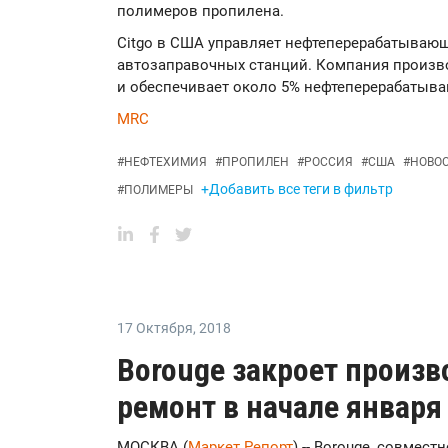
полимеров пропилена.
Citgo в США управляет нефтеперерабатываю
автозаправочных станций. Компания произво
и обеспечивает около 5% нефтеперерабатыв
MRC
#
НЕФТЕХИМИЯ
#
ПРОПИЛЕН
#
РОССИЯ
#
США
#
НОВО
+Добавить все теги в фильтр
#
ПОЛИМЕРЫ
17 Октября
,
2018
Borouge закроет произ
ремонт в начале января
МОСКВА (
Маркет Репорт
) -- Borouge, совмес