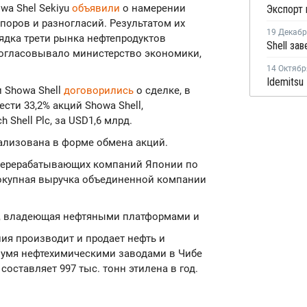
owa Shel Sekiyu
объявили
о намерении
споров и разногласий. Результатом их
19 Декаб
ядка трети рынка нефтепродуктов
согласовывало министерство экономики,
14 Октябр
и Showa Shell
договорились
о сделке, в
сти 33,2% акций Showa Shell,
Shell Plc, за USD1,6 млрд.
реализована в форме обмена акций.
еперерабатывающих компаний Японии по
овокупная выручка объединенной компании
ия, владеющая нефтяными платформами и
я производит и продает нефть и
вумя нефтехимическими заводами в Чибе
составляет 997 тыс. тонн этилена в год.