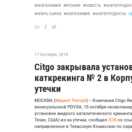
#
НЕФТЕХИМИЯ
#
ЯПОНИЯ
#
НОВОСТЬ
#
НЕФТЕПРОДУК
+
#
НЕФТЬ СЫРАЯ
#
НЕФТЕХИМИЯ
#
НЕФТЕПРОДУКТЫ
17 Октября
,
2018
Citgo закрывала устано
каткрекинга № 2 в Корп
утечки
МОСКВА (
Маркет Репорт
) -- Компания Citgo 
венесуэльской PDVSA, 15 октября незаплани
установке жидкого каталитического крекинга №
Техас, США) из-за утечки, сообщил
ICIS
со ссы
направленное в Техасскую Комиссию по охр