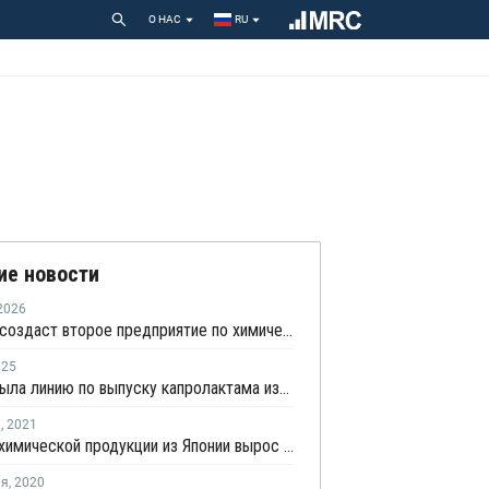
О НАС
RU
ие новости
2026
Idemitsu создаст второе предприятие по химической переработке отходов в Японии
025
Ube закрыла линию по выпуску капролактама из-за технической проблемы в Таиланде
я
,
2021
Экспорт химической продукции из Японии вырос в декабре на 10%
ля
,
2020