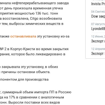
ерминала нефтеперерабатывающего завода
тот день произошла временная утечка
04 Сентяб
дприятия мощностью 136 тыс. тонн
ла восстановлена, Citgo возобновила
у тем, выбросы химических веществ в
07 Август
 также
останавливала
эту установку из-за
12 Июня
,
Экспорт 
 № 2 в Корпус-Кристи во время закрытия
12 Апреля
рание, которое было ликвидировано в
 закрывала эту установку, в обоих
и причины остановки объекта.
понентом для производства
, суммарный объем импорта ПП в Россию
да на 17% в сравнении с аналогичным
 тонн. Выросли поставки всех видов