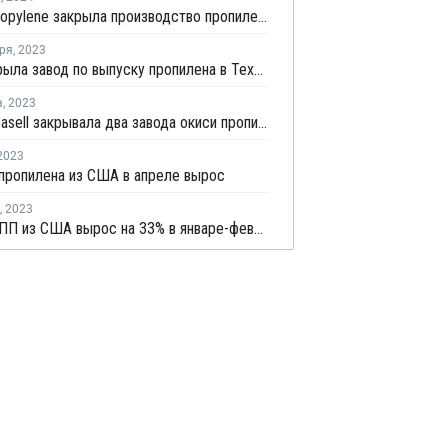
Invista Propylene закрыла производство пропилена в Техасе
ря
,
2023
Dow закрыла завод по выпуску пропилена в Техасе на ремонт
а
,
2023
LyondellBasell закрывала два завода окиси пропилена и стирола в США и Европе на ремонт в июле-августе
2023
пропилена из США в апреле вырос
,
2023
Экспорт ПП из США вырос на 33% в январе-феврале