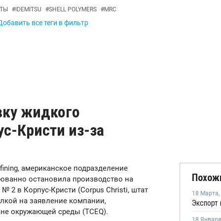
ТЫ
#
IDEMITSU
#
SHELL POLYMERS
#
MRC
Добавить все теги в фильтр
вку жидкого
ус-Кристи из-за
Refining, американское подразделение
Похож
рованно остановила производство на
 2 в Корпус-Кристи (Corpus Christi, штат
18 Марта
,
лкой на заявление компании,
ане окружающей среды (TCEQ).
18 Январ