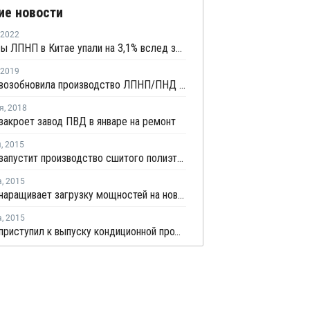
ие новости
2022
Фьючерсы ЛПНП в Китае упали на 3,1% вслед за снижением котировок сырой нефти
2019
Borouge возобновила производство ЛПНП/ПНД на линии №6 после ремонта
я
,
2018
закроет завод ПВД в январе на ремонт
я
,
2015
Borouge запустит производство сшитого полиэтилена в Абу-Даби в начале 2016 года
а
,
2015
Borouge наращивает загрузку мощностей на новом заводе ПП в Рувайсе
а
,
2015
Borouge приступил к выпуску кондиционной продукции на новом заводе ПВД в Рувайсе