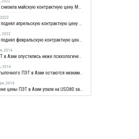
,
2022
MEGlobal снизила майскую контрактную цену МЭГ в Азии на USD20 за тонну
2022
MEGlobal поднял апрельскую контрактную цену МЭГ в Азии на USD40 за тонну
я
,
2022
MEGlobal поднял февральскую контрактную цену МЭГ в Азии на USD30 за тонну
ря
,
2014
Цены ПЭТ в Азии опустились ниже психологического уровня в USD1 000 за тонну, FOB
я
,
2014
Цены бутылочного ПЭТ в Азии остаются низкими на фоне волатильности цен сырья
ря
,
2014
Экспортыне цены ПЭТ в Азии упали на USD80 за тонну