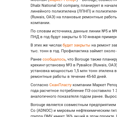
Dhabi National Oil company, планирует в нача
линейного полиэтилена (ЛПНП) и полиэтилен
(Ruwais, ОАЭ) на плановые ремонтные работ
компании.
По словам источника, данные линии №5 и №
ПНД в год будут закрыты 6-10 января примерно
В этих же числах
будет закрыты
на ремонт за
тыс. тонн в год. Профилактика займет около 4
Ранее
сообщалось
, что Borouge также планир
крекинг-установку №3 в Рувайсе (Ruwais, ОА
установка мощностью 1,5 млн тонн этилена в
ремонтные работы в течение 45-60 дней.
Согласно
СканПласту
компании Маркет Репор
года расчетное потребление ПЭ составило 1 3
аналогичного показателя годом ранее. Выро
Borouge является совместным предприятием м
Co (ADNOC) и мировым нефтехимическим гига
группа OMV имеет 36% акций в этом проекте.