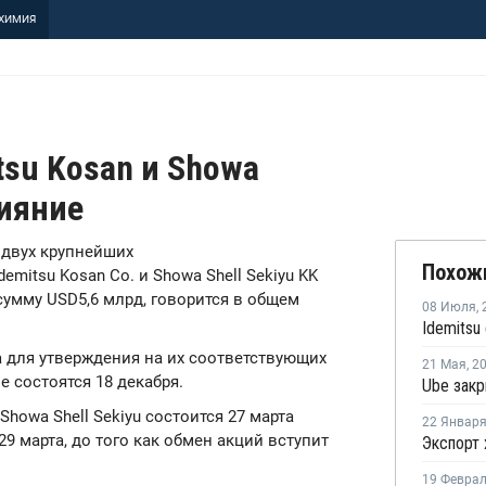
ХИМИЯ
tsu Kosan и Showa
лияние
в двух крупнейших
Похож
mitsu Kosan Co. и Showa Shell Sekiyu KK
сумму USD5,6 млрд, говорится в общем
08 Июля
,
а для утверждения на их соответствующих
21 Мая
,
2
 состоятся 18 декабря.
Showa Shell Sekiyu состоится 27 марта
22 Январ
29 марта, до того как обмен акций вступит
19 Февра