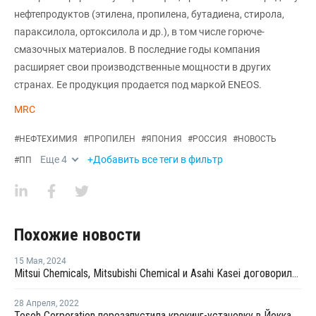
нефтепродуктов (этилена, пропилена, бутадиена, стирола,
параксилола, ортоксилола и др.), в том числе горюче-
смазочных материалов. В последние годы компания
расширяет свои производственные мощности в других
странах. Ее продукция продается под маркой ENEOS.
MRC
#
НЕФТЕХИМИЯ
#
ПРОПИЛЕН
#
ЯПОНИЯ
#
РОССИЯ
#
НОВОСТЬ
Еще
4
+Добавить все теги в фильтр
#
ПП
Похожие новости
15 Мая
,
2024
Mitsui Chemicals, Mitsubishi Chemical и Asahi Kasei договорились о декарбонизации крекинг-установок на западе Японии
28 Апреля
,
2022
Tosoh Corporation перезапустила крекинг-установку в Йоккаити после плановой профилактики