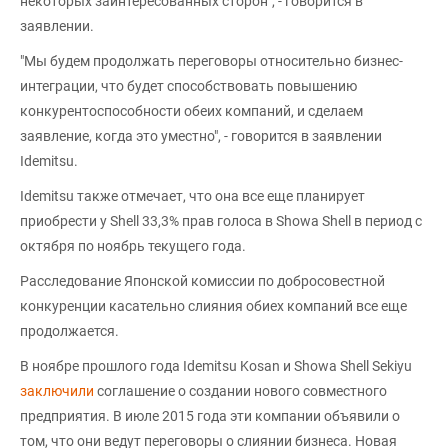
некоторых заинтересованных сторон", - говорится в
заявлении.
"Мы будем продолжать переговоры относительно бизнес-
интеграции, что будет способствовать повышению
конкурентоспособности обеих компаний, и сделаем
заявление, когда это уместно", - говорится в заявлении
Idemitsu.
Idemitsu также отмечает, что она все еще планирует
приобрести у Shell 33,3% прав голоса в Showa Shell в период с
октября по ноябрь текущего года.
Расследование Японской комиссии по добросовестной
конкуренции касательно слияния обиех компаний все еще
продолжается.
В ноябре прошлого года Idemitsu Kosan и Showa Shell Sekiyu
заключили
соглашение о создании нового совместного
предприятия. В июле 2015 года эти компании объявили о
том, что они ведут переговоры о слиянии бизнеса. Новая