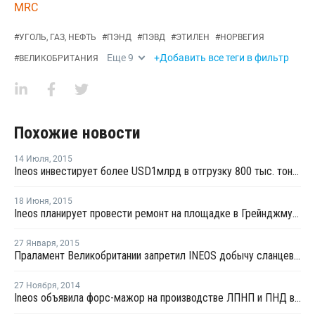
MRC
#
УГОЛЬ, ГАЗ, НЕФТЬ
#
ПЭНД
#
ПЭВД
#
ЭТИЛЕН
#
НОРВЕГИЯ
Еще
9
+Добавить все теги в фильтр
#
ВЕЛИКОБРИТАНИЯ
Похожие новости
14 Июля
,
2015
Ineos инвестирует более USD1млрд в отгрузку 800 тыс. тонн этана из США в Европу
18 Июня
,
2015
Ineos планирует провести ремонт на площадке в Грейнджмуте в августе
27 Января
,
2015
Праламент Великобритании запретил INEOS добычу сланцевого газа в стране
27 Ноября
,
2014
Ineos объявила форс-мажор на производстве ЛПНП и ПНД в Великобритании