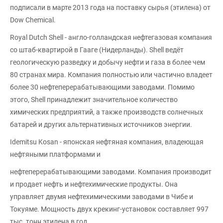
подписали в марте 2013 года на поставку сырья (этилена) от
Dow Chemical.
Royal Dutch Shell - англо-голландская нефтегазовая компания
со штаб-квартирой в Гааге (Нидерланды). Shell ведёт
геологическую разведку и добычу нефти и газа в более чем
80 странах мира. Компания полностью или частично владеет
более 30 нефтеперерабатывающими заводами. Помимо
этого, Shell принадлежит значительное количество
химических предприятий, а также производств солнечных
батарей и других альтернативных источников энергии.
Idemitsu Kosan - японская нефтяная компания, владеющая
нефтяными платформами и
нефтеперерабатывающими заводами. Компания производит
и продает нефть и нефтехимические продукты. Она
управляет двумя нефтехимическими заводами в Чибе и
Токуяме. Мощность двух крекинг-установок составляет 997
тыс. тонн этилена в год.