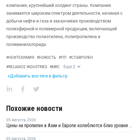
компания, крупнейший холдинг страны. Компания
занимается широким спектром деятельности, начиная с
добычи нефти и газа и заканчивая производством
полиэфирной и полимерной продукции, включающей
производство полиэтилена, полипропилена и
поливинилхлорида.
#
НЕФТЕХИМИЯ
#
НОВОСТЬ
#
ПП
#
СТАВРОЛЕН
Еще
2
#
RELIANCE INDUSTRIES
#
MRC
+Добавить все теги в фильтр
Похожие новости
05 Августа
,
2026
Цены на пропилен в Азии и Европе колеблются близ уровня в USD1000
05 Августа
,
2026