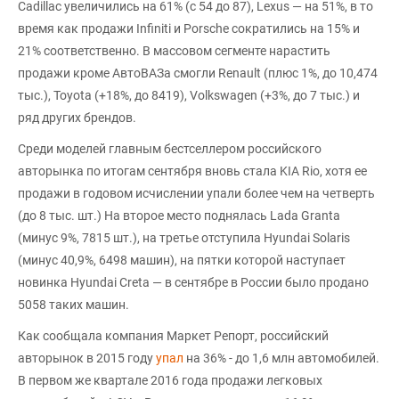
Cadillac увеличились на 61% (с 54 до 87), Lexus — на 51%, в то
время как продажи Infiniti и Porsche сократились на 15% и
21% соответственно. В массовом сегменте нарастить
продажи кроме АвтоВАЗа смогли Renault (плюс 1%, до 10,474
тыс.), Toyota (+18%, до 8419), Volkswagen (+3%, до 7 тыс.) и
ряд других брендов.
Среди моделей главным бестселлером российского
авторынка по итогам сентября вновь стала KIA Rio, хотя ее
продажи в годовом исчислении упали более чем на четверть
(до 8 тыс. шт.) На второе место поднялась Lada Granta
(минус 9%, 7815 шт.), на третье отступила Hyundai Solaris
(минус 40,9%, 6498 машин), на пятки которой наступает
новинка Hyundai Creta — в сентябре в России было продано
5058 таких машин.
Как сообщала компания Маркет Репорт, российский
авторынок в 2015 году
упал
на 36% - до 1,6 млн автомобилей.
В первом же квартале 2016 года продажи легковых