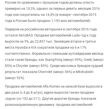
России по сравнению с прошлым годом должны упасть
примерно на 10,3%, однако за первые девять месяцев 2016
года они сократились на 14,4% (в январе—сентябре 2015
года в России было продано 1,193 млн автомобилей).
Лидером на российском авторынке в сентябре 2016 года
остался АвтоВАЗ. Продажи автомобилей Lada год к году
выросли на 5%, до 22,837 тыс. Занявшие второе и третье
места Hyundai и KIA сократили продажи на 6 и 17%
соответственно. Формально главными аутсайдерами месяца
стали такие бренды, как SsangYong (минус 95%), Geely (минус
85%) и Chrysler (минус 83%). Среди массовых брендов худший
результат показали Chevrolet (минус 56%) и Mitshubishi
(минус 52%).
Продажи автомобилей Alfa Romeo на низкой базе выросли в
два раза (с 4 до 8 штук), вдвое выросли также продажи
Jaguar (со 102 до 211). Другие дорогие бренды показали
разнонаправленную динамику: продажи автомобилей