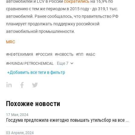
автомобилей и LCV в России
сократились
на 16,9% по
сравнению с тем же периодом в 2015 году - до 319,1 тыс.
автомобилей. Ранее сообщалось, что правительство РФ
планирует продолжать поддержку российской
автомобильной промышленности.
MRC
#
НЕФТЕХИМИЯ
#
РОССИЯ
#
НОВОСТЬ
#
ПП
#
АБС
Еще
7
#
HYUNDAI PETROCHEMICAL
+Добавить все теги в фильтр
Похожие новости
17 Мая
,
2024
Госдума предложила ежегодно повышать утильсбор на все автомобили
03 Апреля
,
2024