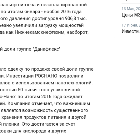
заньоргсинтеза и незапланированной
13 Мая
,
2
о итогам января - ноября 2016 года
Цены МЭ
го давления достиг уровня 906,8 тыс.
рьезно увеличили загрузку мощностей
17 Июня
,
гда как Нижнекамскнефтехим, наоборот,
й доли группе "Данафлекс"
ло сделку по продаже своей доли группе
нии. Инвестиции РОСНАНО позволили
алов с использованием нанотехнологий.
ностью 50 тысяч тонн упаковочной
кс-Нано" по итогам 2016 года ожидает
лей. Компания отмечает, что важнейшим
 является возможность существенного
 хранения продуктов питания и другой
 пленки. Это достигается за счет
овки для кислорода и других