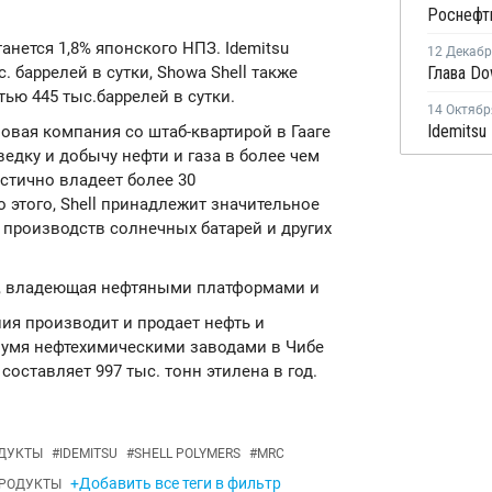
анется 1,8% японского НПЗ. Idemitsu
12 Декаб
 баррелей в сутки, Showa Shell также
ью 445 тыс.баррелей в сутки.
14 Октябр
азовая компания со штаб-квартирой в Гааге
ведку и добычу нефти и газа в более чем
стично владеет более 30
этого, Shell принадлежит значительное
 производств солнечных батарей и других
ия, владеющая нефтяными платформами и
я производит и продает нефть и
вумя нефтехимическими заводами в Чибе
составляет 997 тыс. тонн этилена в год.
ДУКТЫ
#
IDEMITSU
#
SHELL POLYMERS
#
MRC
+Добавить все теги в фильтр
РОДУКТЫ