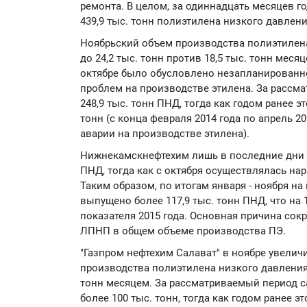
ремонта. В целом, за одиннадцать месяцев г
439,9 тыс. тонн полиэтилена низкого давлени
Ноябрьский объем производства полиэтилен
до 24,2 тыс. тонн против 18,5 тыс. тонн мес
октябре было обусловлено незапланированн
проблем на производстве этилена. За расс
248,9 тыс. тонн ПНД, тогда как годом ранее э
тонн (с конца февраля 2014 года по апрель 2
аварии на производстве этилена).
Нижнекамскнефтехим лишь в последние дни 
ПНД, тогда как с октября осуществлялась на
Таким образом, по итогам января - ноября 
выпущено более 117,9 тыс. тонн ПНД, что на
показателя 2015 года. Основная причина сок
ЛПНП в общем объеме производства ПЭ.
"Газпром нефтехим Салават" в ноябре увелич
производства полиэтилена низкого давления 
тонн месяцем. За рассматриваемый период 
более 100 тыс. тонн, тогда как годом ранее эт