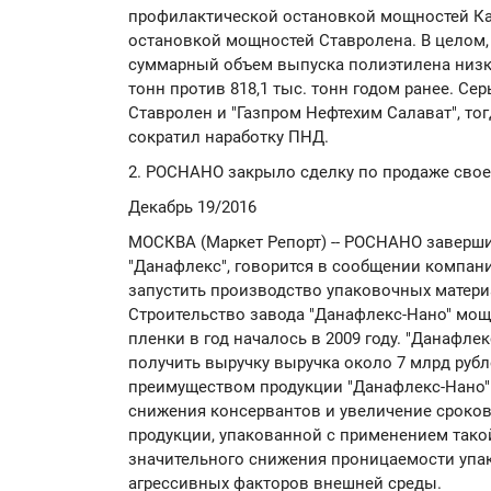
профилактической остановкой мощностей Ка
остановкой мощностей Ставролена. В целом, п
суммарный объем выпуска полиэтилена низко
тонн против 818,1 тыс. тонн годом ранее. Се
Ставролен и "Газпром Нефтехим Салават", то
сократил наработку ПНД.
2. РОСНАНО закрыло сделку по продаже свое
Декабрь 19/2016
МОСКВА (Маркет Репорт) -- РОСНАНО заверши
"Данафлекс", говорится в сообщении компа
запустить производство упаковочных матери
Строительство завода "Данафлекс-Нано" мощ
пленки в год началось в 2009 году. "Данафле
получить выручку выручка около 7 млрд руб
преимуществом продукции "Данафлекс-Нано"
снижения консервантов и увеличение сроков
продукции, упакованной с применением такой
значительного снижения проницаемости упак
агрессивных факторов внешней среды.