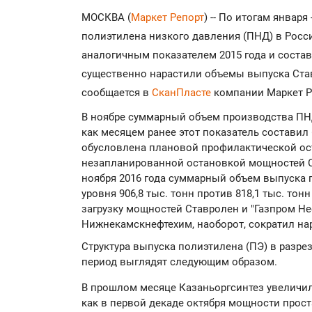
МОСКВА (
Маркет Репорт
) -- По итогам января
полиэтилена низкого давления (ПНД) в Росс
аналогичным показателем 2015 года и состав
существенно нарастили объемы выпуска Став
сообщается в
СканПласте
компании Маркет Р
В ноябре суммарный объем производства ПНД 
как месяцем ранее этот показатель составил 6
обусловлена плановой профилактической ос
незапланированной остановкой мощностей Ст
ноября 2016 года суммарный объем выпуска 
уровня 906,8 тыс. тонн против 818,1 тыс. тон
загрузку мощностей Ставролен и "Газпром Неф
Нижнекамскнефтехим, наоборот, сократил на
Структура выпуска полиэтилена (ПЭ) в разр
период выглядят следующим образом.
В прошлом месяце Казаньоргсинтез увеличил 
как в первой декаде октября мощности прос