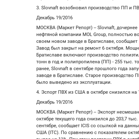
3. Slovnaft возобновил производство ПП и П
Декабрь 19/2016
МОСКВА (Маркет Репорт) -- Slovnaft, дочерн
нефтяной компании MOL Group, полностью в
своем новом заводе в Братиславе, сообщает 
Завод был закрыт на ремонт 6 октября. Мощ
Братиславе включают производство полиэтил
тонн в год и полипропилена (ПП) - 255 тыс. т
ранее, Slovnaft в сентябре прошлого года за
заводе в Братиславе. Старое производство П
было выведено из эксплуатации.
4. Эспорт ПВХ из США в октябре снизился на
Декабрь 19/2016
МОСКВА (Маркет Репорт) -- Экспорт несмеша
октябре текущего года снизился до 203,7 тыс.
сентябре, сообщает ICIS со ссылкой на дан
США (ITC). По сравнению с показателем октя