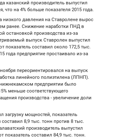
ода казанский производитель выпустил
я, что на 4% больше показателя 2015 года.
а низкого давления на Ставролене вырос
яцем ранее. Снижение наработки ПНД в
ой остановкой производства из-за
матриваемый выпуск Ставролен выпустил
тот показатель составил около 172,5 тыс.
015 года предприятие простаивало из-за
ноября переориентировался на выпуск
работка линейного полиэтилена (ЛПНП).
на нижнекамском предприятии было
 15% меньше соответствующего
ращения производства - увеличение доли
ил загрузку мощностей, показатель
составил 8,9 тыс. тонн против 8 тыс.
салаватский производитель выпустил
от показатель составил 84,9 тыс. тонн.