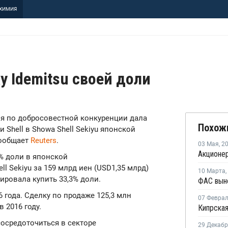
ХИМИЯ
у Idemitsu своей доли
сия по добросовестной конкуренции дала
Похож
 Shell в Showa Shell Sekiyu японской
сообщает
Reuters
.
03 Мая
,
2
3% доли в японской
 Sekiyu за 159 млрд иен (USD1,35 млрд)
10 Марта
,
нировала купить 33,3% доли.
6 года. Сделку по продаже 125,3 млн
07 Февра
 2016 году.
сосредоточиться в секторе
29 Декаб