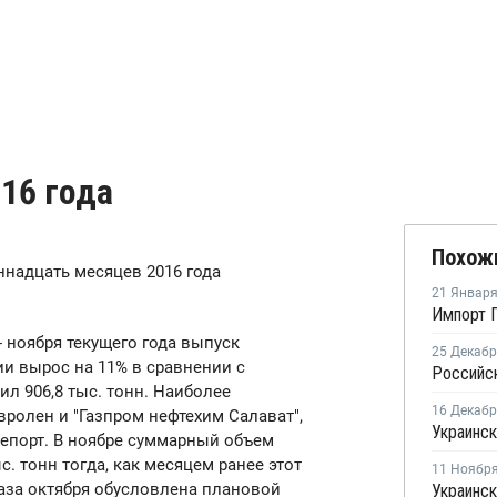
016 года
Похож
ннадцать месяцев 2016 года
21 Январ
- ноября текущего года выпуск
25 Декаб
ии вырос на 11% в сравнении с
Российск
ил 906,8 тыс. тонн. Наиболее
16 Декаб
ролен и "Газпром нефтехим Салават",
епорт. В ноябре суммарный объем
. тонн тогда, как месяцем ранее этот
11 Ноябр
база октября обусловлена плановой