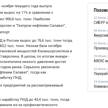
 - ноября текущего года выпуск
Похож
ии вырос на 11% в сравнении с
22 Июля
,
ил 906,8 тыс. тонн. Наиболее
ролен и "Газпром нефтехим Салават",
08 Июля
,
епорт.
в России вырос до 76,6 тыс. тонн тогда,
02 Июля
,
0,2 тыс. тонн. Низкая база октября
тановкой мощностей Казаньоргсинтеза и
авролена. В целом, по итогам января -
29 Июня
,
полиэтилена низкого давления достиг
н годом ранее. Серьезно увеличили
22 Июня
,
техим Салават", тогда как
работку ПНД.
24 Апреля
езе предприятий за рассматриваемый
наработку ПНД до 43,4 тыс. тонн, тогда
таивали из-за профилактического