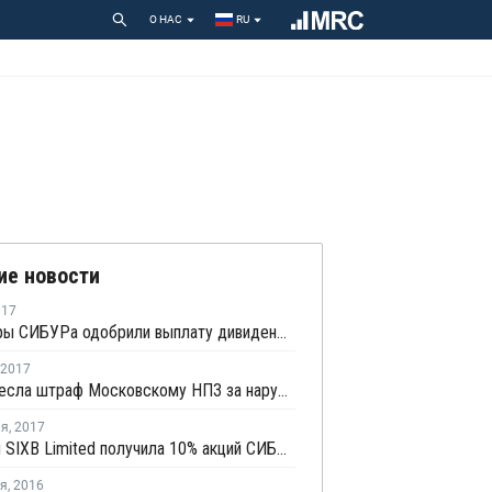
О НАС
RU
ие новости
017
Акционеры СИБУРа одобрили выплату дивидендов за 2016 год в размере 4,3 рубля
2017
ФАС вынесла штраф Московскому НПЗ за нарушение приказа Росстата
ля
,
2017
Кипрская SIXB Limited получила 10% акций СИБУРа
ря
,
2016