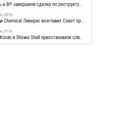
Роснефть и BP завершили сделку по реструктуризации активов немецкого СП
ря
,
2016
Глава Dow Chemical Ливерис возглавит Совет производителей США
я
,
2016
Idemitsu Kosan и Showa Shell приостановили слияние компаний