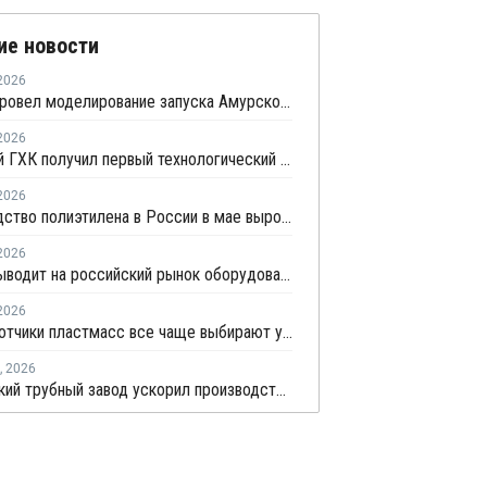
ие новости
2026
СИБУР провел моделирование запуска Амурского ГХК
2026
Амурский ГХК получил первый технологический расплав на производстве полиэтилена
2026
Производство полиэтилена в России в мае выросло на 24,6%
2026
АВЕКС выводит на российский рынок оборудование для рециклинга Avian Machinery
2026
Переработчики пластмасс все чаще выбирают управляемую вторичную гранулу
,
2026
Климовский трубный завод ускорил производство с помощью роботов