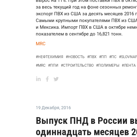
вырос на 11%. При этом поставки ПВХ в окт
за весь текущий год на фоне сезонных ремонт
экспорт ПВХ из США за десять месяцев 2016 г
Самыми крупными покупателями ПВХ из США 
и Мексика. Импорт ПВХ в США в октябре нем
показателем в сентябре до 16,821 тонн.
MRC
#
НЕФТЕХИМИЯ
#
НОВОСТЬ
#
ПВХ
#
ПП
#
ПС
#
SLOVNA
#
MRC
#
ППИ
#
СТРОИТЕЛЬСТВО
#
ПОЛИМЕРЫ
#
ЛЕНТА
19 Декабря
,
2016
Выпуск ПНД в России в
одиннадцать месяцев 2