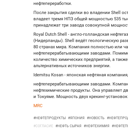
нефтепереработки.
После закрытия сделки во владении Shell ост
владеет тремя НПЗ общей мощностью 535 тыс.
принадлежат три завода совокупной мощност
Royal Dutch Shell - англо-голландская нефтег
(Нидерланды). Shell ведёт геологическую раз
80 странах мира. Компания полностью или ча
нефтеперерабатывающими заводами. Помимо 
количество химических предприятий, а также
альтернативных источников энергии.
Idemitsu Kosan - японская нефтяная компан
нефтеперерабатывающими заводами. Компани
нефтехимические продукты. Она управляет д
и Токуяме. Мощность двух крекинг-установок 
MRC
#
НЕФТЕПРОДУКТЫ
#
ЯПОНИЯ
#
НОВОСТЬ
#
НЕФТЕПРО
#
СОГЛАСИЕ
#
НЕФТЬ СЫРАЯ
#
НЕФТЕХИМИЯ
#
НЕФТЕП