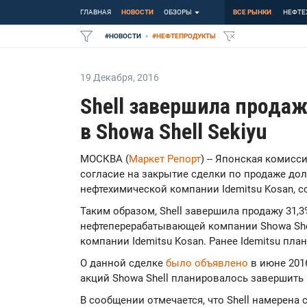
ГЛАВНАЯ
НОВОСТИ
ОБЗОРЫ
ВСЕ РЫНКИ
НЕФТЕ
#
НОВОСТИ
#
НЕФТЕПРОДУКТЫ
19 Декабря
,
2016
Shell завершила продаж
в Showa Shell Sekiyu
МОСКВА (
Маркет Репорт
) -- Японская комис
согласие на закрытие сделки по продаже доли
нефтехимической компании Idemitsu Kosan, 
Таким образом, Shell завершила продажу 31,
нефтеперерабатывающей компании Showa Shell
компании Idemitsu Kosan. Ранее Idemitsu пла
О данной сделке
было объявлено
в июне 201
акций Showa Shell планировалось завершить в
В сообщении отмечается, что Shell намерена 