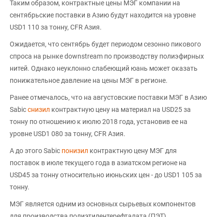
Таким образом, контрактные цены МЭГ компании на
сентябрьские поставки в Азию будут находится на уровне
USD1 110 за тонну, CFR Азия.
Ожидается, что сентябрь будет периодом сезонно пикового
спроса на рынке downstream по производству полиэфирных
нитей. Однако неуклонно слабеющий юань может оказать
понижательное давление на цены МЭГ в регионе.
Ранее отмечалось, что на августовские поставки МЭГ в Азию
Sabic
снизил
контрактную цену на материал на USD25 за
тонну по отношению к июлю 2018 года, установив ее на
уровне USD1 080 за тонну, CFR Азия.
А до этого Sabic
понизил
контрактную цену МЭГ для
поставок в июле текущего года в азиатском регионе на
USD45 за тонну относительно июньских цен - до USD1 105 за
тонну.
МЭГ является одним из основных сырьевых компонентов
для производства полиэтилентерефталата (ПЭТ).