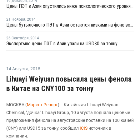
16 Декабря
,
2014
Цены ПЭТ в Азии опустились ниже психологического уровня в USD1 000 за тонну, FOB
21 Ноября
,
2014
Цены бутылочного ПЭТ в Азии остаются низкими на фоне волатильности цен сырья
26 Сентября
,
2014
Экспортыне цены ПЭТ в Азии упали на USD80 за тонну
14 Августа
,
2018
Lihuayi Weiyuan повысила цены фенола
в Китае на CNY100 за тонну
МОСКВА (
Маркет Репорт
) -- Китайская Lihuayi Weiyuan
Chemical, "дочка" Lihuayi Group, 10 августа подняла ценовые
предложения фенола на августовские поставки на 100 юаней
(CNY) или USD15 за тонну, сообщил
ICIS
источник в
компании.