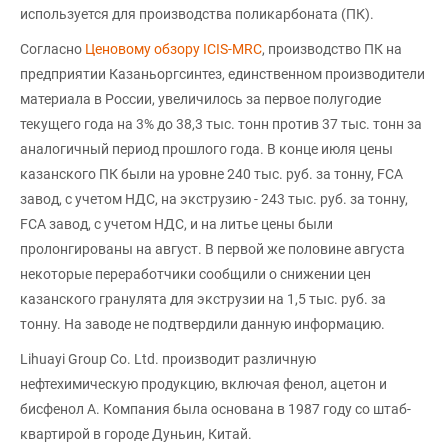
используется для производства поликарбоната (ПК).
Согласно
Ценовому обзору ICIS-MRC
, производство ПК на
предприятии Казаньоргсинтез, единственном производители
материала в России, увеличилось за первое полугодие
текущего года на 3% до 38,3 тыс. тонн против 37 тыс. тонн за
аналогичный период прошлого года. В конце июля цены
казанского ПК были на уровне 240 тыс. руб. за тонну, FCA
завод, с учетом НДС, на экструзию - 243 тыс. руб. за тонну,
FCA завод, с учетом НДС, и на литье цены были
пролонгированы на август. В первой же половине августа
некоторые переработчики сообщили о снижении цен
казанского гранулята для экструзии на 1,5 тыс. руб. за
тонну. На заводе не подтвердили данную информацию.
Lihuayi Group Co. Ltd. производит различную
нефтехимическую продукцию, включая фенол, ацетон и
бисфенол А. Компания была основана в 1987 году со штаб-
квартирой в городе Дуньин, Китай.