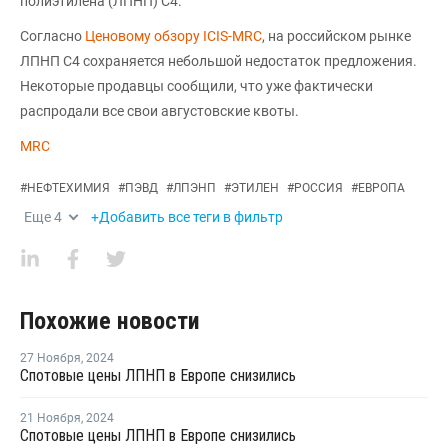
полиэтилена (ЛПНП) С4.
Согласно
Ценовому обзору ICIS-MRC
, на российском рынке
ЛПНП С4 сохраняется небольшой недостаток предложения.
Некоторые продавцы сообщили, что уже фактически
распродали все свои августовские квоты.
MRC
#
НЕФТЕХИМИЯ
#
ПЭВД
#
ЛПЭНП
#
ЭТИЛЕН
#
РОССИЯ
#
ЕВРОПА
Еще
4
+Добавить все теги в фильтр
Похожие новости
27 Ноября
,
2024
Спотовые цены ЛПНП в Европе снизились
21 Ноября
,
2024
Спотовые цены ЛПНП в Европе снизились