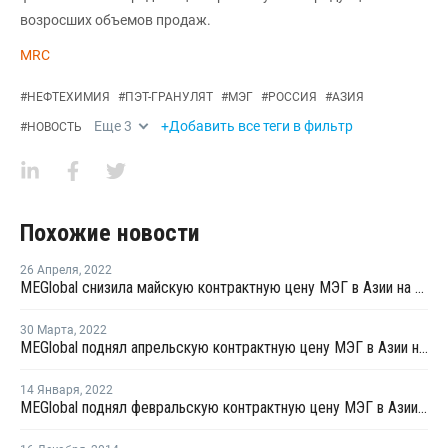
возросших объемов продаж.
MRC
#
НЕФТЕХИМИЯ
#
ПЭТ-ГРАНУЛЯТ
#
МЭГ
#
РОССИЯ
#
АЗИЯ
Еще
3
+Добавить все теги в фильтр
#
НОВОСТЬ
Похожие новости
26 Апреля
,
2022
MEGlobal снизила майскую контрактную цену МЭГ в Азии на USD20 за тонну
30 Марта
,
2022
MEGlobal поднял апрельскую контрактную цену МЭГ в Азии на USD40 за тонну
14 Января
,
2022
MEGlobal поднял февральскую контрактную цену МЭГ в Азии на USD30 за тонну