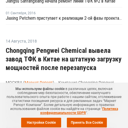
Jiangsu Sanfangxiang начала ремонт линии ТФК №2 в Китае
01 Сентября
,
2016
Jiaxing Petchem приступает к реализации 2-ой фазы проекта по наращиванию мощностей ТФК в Китае
14 Августа
,
2018
Chongqing Pengwei Chemical вывела
завод ТФК в Китае на штатную загрузку
мощностей после перезапуска
МОСКВА (
Маркет Репорт
) -- Компания Chongqing Pengwei
Мы используем файлы cookie
в различных целях, включая
Chemical, крупный производитель нефтехимии в Китае,
соблюдение мер безопасности, обеспечение наилучшего
вывела завод по выпуску очищенной терефталевой кислоты
пользовательского опыта при работе с нашим сайтом, отслеживание
статистики посещения ресурса и для рекламных задач “Маркет
(ТФК) в Чунцине (Chongqing, провинция Сычуань, Китай) на
Репорт Компани”. Более детальную информацию о правилах
использования файлов cookie вы найдёте на странице "
Политика
штатный режим работы после перезапуска, сообщили
ICIS
конфиденциальности GDPR
".
источники рынка.
Настройки Cookie
Принять Все Cookie