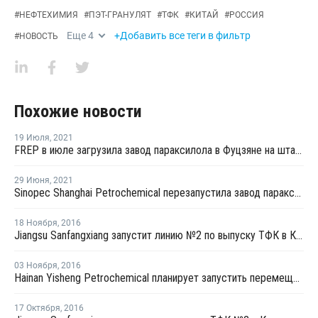
#
НЕФТЕХИМИЯ
#
ПЭТ-ГРАНУЛЯТ
#
ТФК
#
КИТАЙ
#
РОССИЯ
Еще
4
+Добавить все теги в фильтр
#
НОВОСТЬ
Похожие новости
19 Июля
,
2021
FREP в июле загрузила завод параксилола в Фуцзяне на штатном уровне
29 Июня
,
2021
Sinopec Shanghai Petrochemical перезапустила завод параксилола № 1 после планового ремонта
18 Ноября
,
2016
Jiangsu Sanfangxiang запустит линию №2 по выпуску ТФК в Китае на этой неделе
03 Ноября
,
2016
Hainan Yisheng Petrochemical планирует запустить перемещенный завод ПЭТ в марте 2017 года
17 Октября
,
2016