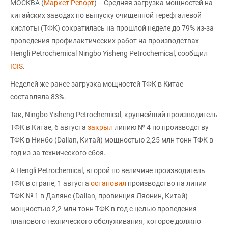
МОСКВА (
Маркет Репорт
) -- Средняя загрузка мощностей на
китайских заводах по выпуску очищенной терефталевой
кислоты (ТФК) сократилась на прошлой неделе до 79% из-за
проведения профилактических работ на производствах
Hengli Petrochemical Ningbo Yisheng Petrochemical, сообщил
ICIS
.
Неделей же ранее загрузка мощностей ТФК в Китае
составляла 83%.
Так, Ningbo Yisheng Petrochemical, крупнейший производитель
ТФК в Китае, 6 августа
закрыл
линию № 4 по производству
ТФК в Нинбо (Dalian, Китай) мощностью 2,25 млн тонн ТФК в
год из-за технического сбоя.
А Hengli Petrochemical, второй по величине производитель
ТФК в стране, 1 августа
остановил
производство на линии
ТФК № 1 в Даляне (Dalian, провинция Ляонин, Китай)
мощностью 2,2 млн тонн ТФК в год с целью проведения
планового технического обслуживания, которое должно