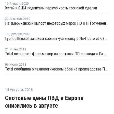
16 Января
,
2020
Китай и США подписали первую часть торговой сделки
20 Декабря
,
2019
На американский импорт некоторых марок ПЭ и ПП отменены пошлины со стороны Китая
18 Декабря
,
2018
LyondellBassell закрыла крекинг-установку в Ла-Порте из-за снижения давления на компрессоре
21 Июня
,
2018
Total оставляет форс-мажор на поставки ПП с завода в Ла-Порте в силе
06 Июня
,
2018
Total сообщила о технологическом сбое на производстве ПП в Ла-Порте
14 Августа
,
2018
Спотовые цены ПВД в Европе
снизились в августе