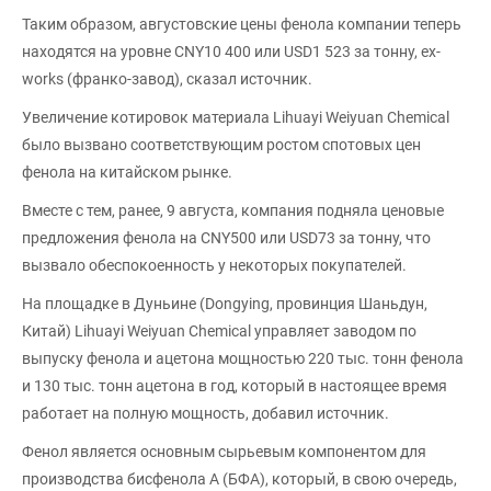
Таким образом, августовские цены фенола компании теперь
находятся на уровне CNY10 400 или USD1 523 за тонну, ex-
works (франко-завод), сказал источник.
Увеличение котировок материала Lihuayi Weiyuan Chemical
было вызвано соответствующим ростом спотовых цен
фенола на китайском рынке.
Вместе с тем, ранее, 9 августа, компания подняла ценовые
предложения фенола на CNY500 или USD73 за тонну, что
вызвало обеспокоенность у некоторых покупателей.
На площадке в Дуньине (Dongying, провинция Шаньдун,
Китай) Lihuayi Weiyuan Chemical управляет заводом по
выпуску фенола и ацетона мощностью 220 тыс. тонн фенола
и 130 тыс. тонн ацетона в год, который в настоящее время
работает на полную мощность, добавил источник.
Фенол является основным сырьевым компонентом для
производства бисфенола А (БФА), который, в свою очередь,