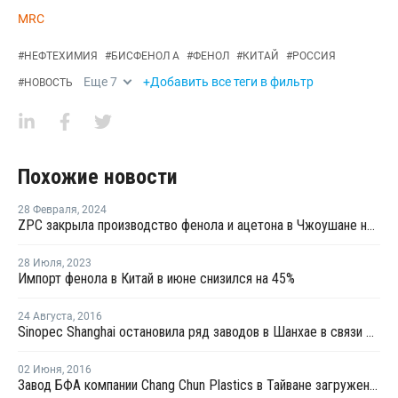
MRC
#
НЕФТЕХИМИЯ
#
БИСФЕНОЛ А
#
ФЕНОЛ
#
КИТАЙ
#
РОССИЯ
Еще
7
+Добавить все теги в фильтр
#
НОВОСТЬ
Похожие новости
28 Февраля
,
2024
ZPC закрыла производство фенола и ацетона в Чжоушане на ремонт
28 Июля
,
2023
Импорт фенола в Китай в июне снизился на 45%
24 Августа
,
2016
Sinopec Shanghai остановила ряд заводов в Шанхае в связи с проведением саммита G20 в начале сентября
02 Июня
,
2016
Завод БФА компании Chang Chun Plastics в Тайване загружен в июне на 90%