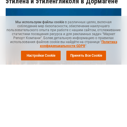
этилена и этиленгликоля в Дормагене
Мы используем файлы cookie
в различных целях, включая
соблюдение мер безопасности, обеспечение наилучшего
пользовательского опыта при работе с нашим сайтом, отслеживание
статистики посещения ресурса и для рекламных задач “Маркет
Репорт Компани”. Более детальную информацию о правилах
использования файлов cookie вы найдёте на странице "
Политика
конфиденциальности GDPR
".
Настройки Cookie
Принять Все Cookie
MRC
-- Ineos Oxide, "дочка" мирового производителя
нефтехимии Ineos, планирует в начале мая закрыть
производство окиси этилена и этиленгликоля в Дормагене
(Dormagen, Германия) для планового ремонта, сообщает
ICIS
.
Завод мощностью 290 тыс. тонн окиси этилена и 160 тыс.
тонн этиленгликоля будет закрыт с начала до конца мая.