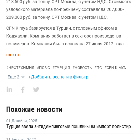
218,500 руб. за тонну, CPT Москва, с учетом НДС. Стоимость
узловского материала по-прежнему составляла 207,000-
209,000 руб. за тонну, CPT Москва, с учетом НДС.
CFN Kimya базируется в Турции, с головным офисом в
Коджаэли. Компания работает в секторе производства
полимеров. Компания была основана 27 июля 2012 года.
mrc.ru
#
НЕФТЕХИМИЯ
#
ПСВ-С
#
ТУРЦИЯ
#
НОВОСТЬ
#
ПС
#
CFN KIMYA
Еще
2
+Добавить все теги в фильтр
Похожие новости
01 Декабря
,
2025
Турция ввела антидемпинговые пошлины на импорт полистирола из РФ, КНР, Индии и Тайланда
11 Августа
,
2022