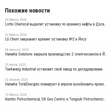
Похожие новости
30 Марта
,
2026
Lotte Chemical выделит установку по крекингу нафты в Дэсане и объединится с HD Hyundai Chemical
24 Марта
,
2026
LG Chem закрывает крекинг-установку №2 в Йосу
08 Августа
,
2025
Hanwha Solutions закрыла производство 2-этилгексанола в Йосу
25 Июля
,
2025
Taekwang Industrial остановит свой завод по дегидрированию пропана в Южной Корее
02 Апреля
,
2025
Hanwha TotalEnergies планирует в апреле возобновить производство на крекинг-установке в Даэсане
19 Марта
,
2024
Kumho Petrochemical, SK Geo Centric и Tongsuh Petrochemical создадут цепочку поставок биомономеров