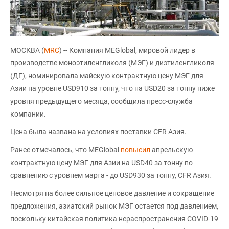
МОСКВА (
MRC
) -- Компания MEGlobal, мировой лидер в
производстве моноэтиленгликоля (МЭГ) и диэтиленгликоля
(ДГ), номинировала майскую контрактную цену МЭГ для
Азии на уровне USD910 за тонну, что на USD20 за тонну ниже
уровня предыдущего месяца, сообщила пресс-служба
компании.
Цена была названа на условиях поставки CFR Азия.
Ранее отмечалось, что MEGlobal
повысил
апрельскую
контрактную цену МЭГ для Азии на USD40 за тонну по
сравнению с уровнем марта - до USD930 за тонну, CFR Азия.
Несмотря на более сильное ценовое давление и сокращение
предложения, азиатский рынок МЭГ остается под давлением,
поскольку китайская политика нераспространения COVID-19