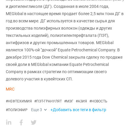
и диэтиленгликоля (ДГ). Созданная в июле 2004 года,
MEGlobal в настоящее время продает более 2,5 млн тонн ДГ в
год во всем мире. ДГ используется в качестве сырья для
производства полиэфирных волокон (одежды и других
текстильных изделий), полиэтилентерефталата (ПЭТ),
антифризов и других промышленных товаров. MEGlobal
является 100%-ой "дочкой" Equate Petrochemical Company. В
декабре 2015 года Dow Chemical закрыла сделку по продаже
своей доли в MEGlobal компании Equate Petrochemical
Company в рамках стратегии по оптимизации своего
долевого участия в кувейтских СП.
MRC
#
НЕФТЕХИМИЯ
#
ПЭТ-ГРАНУЛЯТ
#
МЭГ
#
АЗИЯ
#
НОВОСТЬ
Еще
3
+Добавить все теги в фильтр
#
ПОЛИЭФИР