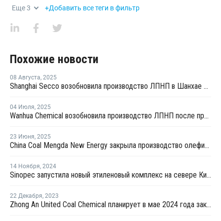
Еще
3
+Добавить все теги в фильтр
Похожие новости
08 Августа
,
2025
Shanghai Secco возобновила производство ЛПНП в Шанхае после ремонта
04 Июля
,
2025
Wanhua Chemical возобновила производство ЛПНП после профилактики
23 Июня
,
2025
China Coal Mengda New Energy закрыла производство олефинов на ремонт
14 Ноября
,
2024
Sinopec запустила новый этиленовый комплекс на севере Китая
22 Декабря
,
2023
Zhong An United Coal Chemical планирует в мае 2024 года закрыть на ремонт производство ПЭ в Китае