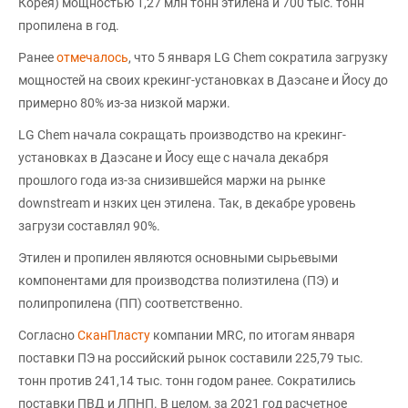
Корея) мощностью 1,27 млн тонн этилена и 700 тыс. тонн
пропилена в год.
Ранее
отмечалось
, что 5 января LG Chem сократила загрузку
мощностей на своих крекинг-установках в Даэсане и Йосу до
примерно 80% из-за низкой маржи.
LG Chem начала сокращать производство на крекинг-
установках в Даэсане и Йосу еще с начала декабря
прошлого года из-за снизившейся маржи на рынке
downstream и нзких цен этилена. Так, в декабре уровень
загрузи составлял 90%.
Этилен и пропилен являются основными сырьевыми
компонентами для производства полиэтилена (ПЭ) и
полипропилена (ПП) соответственно.
Согласно
СканПласту
компании MRC, по итогам января
поставки ПЭ на российский рынок составили 225,79 тыс.
тонн против 241,14 тыс. тонн годом ранее. Сократились
поставки ПВД и ЛПНП. В целом, за 2021 год расчетное