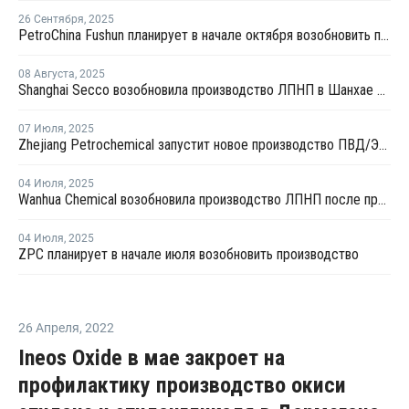
26 Сентября
,
2025
PetroChina Fushun планирует в начале октября возобновить производство ПНД в Фушуне
08 Августа
,
2025
Shanghai Secco возобновила производство ЛПНП в Шанхае после ремонта
07 Июля
,
2025
Zhejiang Petrochemical запустит новое производство ПВД/ЭВА в первом квартале 2026 года
04 Июля
,
2025
Wanhua Chemical возобновила производство ЛПНП после профилактики
04 Июля
,
2025
ZPC планирует в начале июля возобновить производство
26 Апреля
,
2022
Ineos Oxide в мае закроет на
профилактику производство окиси