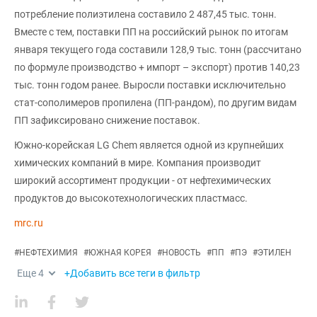
потребление полиэтилена составило 2 487,45 тыс. тонн.
Вместе с тем, поставки ПП на российский рынок по итогам
января текущего года составили 128,9 тыс. тонн (рассчитано
по формуле производство + импорт – экспорт) против 140,23
тыс. тонн годом ранее. Выросли поставки исключительно
стат-сополимеров пропилена (ПП-рандом), по другим видам
ПП зафиксировано снижение поставок.
Южно-корейская LG Chem является одной из крупнейших
химических компаний в мире. Компания производит
широкий ассортимент продукции - от нефтехимических
продуктов до высокотехнологических пластмасс.
mrc.ru
#
НЕФТЕХИМИЯ
#
ЮЖНАЯ КОРЕЯ
#
НОВОСТЬ
#
ПП
#
ПЭ
#
ЭТИЛЕН
Еще
4
+Добавить все теги в фильтр