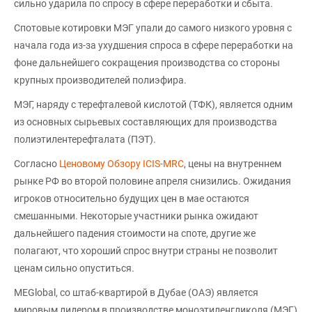
сильно ударила по спросу в сфере переработки и сбыта.
Спотовые котировки МЭГ упали до самого низкого уровня с
начала года из-за ухудшения спроса в сфере переработки на
фоне дальнейшего сокращения производства со стороны
крупных производителей полиэфира.
МЭГ, наряду с терефталевой кислотой (ТФК), является одним
из основных сырьевых составляющих для производства
полиэтилентерефталата (ПЭТ).
Согласно
Ценовому Обзору ICIS-MRC
, цены на внутреннем
рынке РФ во второй половине апреля снизились. Ожидания
игроков относительно будущих цен в мае остаются
смешанными. Некоторые участники рынка ожидают
дальнейшего падения стоимости на споте, другие же
полагают, что хороший спрос внутри страны не позволит
ценам сильно опуститься.
MEGlobal, со штаб-квартирой в Дубае (ОАЭ) является
мировым лидером в производстве моноэтиленгликоля (МЭГ)