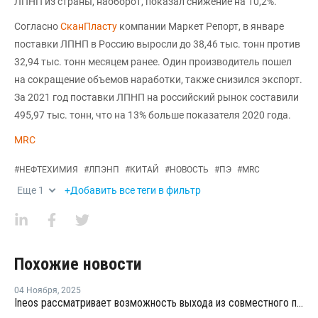
ЛПНП из страны, наоборот, показал снижение на 10,2%.
Согласно
СканПласту
компании Маркет Репорт, в январе
поставки ЛПНП в Россию выросли до 38,46 тыс. тонн против
32,94 тыс. тонн месяцем ранее. Один производитель пошел
на сокращение объемов наработки, также снизился экспорт.
За 2021 год поставки ЛПНП на российский рынок составили
495,97 тыс. тонн, что на 13% больше показателя 2020 года.
MRC
#
НЕФТЕХИМИЯ
#
ЛПЭНП
#
КИТАЙ
#
НОВОСТЬ
#
ПЭ
#
MRC
Еще
1
+Добавить все теги в фильтр
Похожие новости
04 Ноября
,
2025
Ineos рассматривает возможность выхода из совместного предприятия Sinopec Petchems