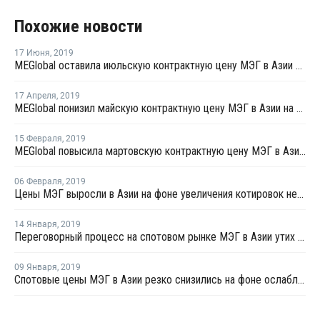
Похожие новости
17 Июня
,
2019
MEGlobal оставила июльскую контрактную цену МЭГ в Азии на уровне июня
17 Апреля
,
2019
MEGlobal понизил майскую контрактную цену МЭГ в Азии на USD40 за тонну
15 Февраля
,
2019
MEGlobal повысила мартовскую контрактную цену МЭГ в Азии на USD20 за тонну
06 Февраля
,
2019
Цены МЭГ выросли в Азии на фоне увеличения котировок нефти
14 Января
,
2019
Переговорный процесс на спотовом рынке МЭГ в Азии утих на фоне разнонаправленных факторов
09 Января
,
2019
Спотовые цены МЭГ в Азии резко снизились на фоне ослабления китайской экономики