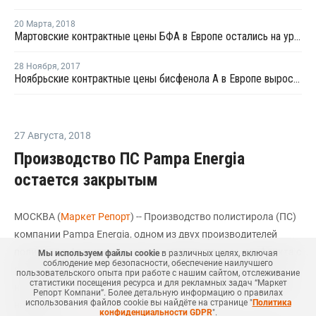
20 Марта
,
2018
Мартовские контрактные цены БФА в Европе остались на уровне февраля
28 Ноября
,
2017
Ноябрьские контрактные цены бисфенола А в Европе выросли на EUR10 за тонну
27 Августа
,
2018
Производство ПС Pampa Energia
остается закрытым
МОСКВА (
Маркет Репорт
) -- Производство полистирола (ПС)
компании Pampa Energia, одном из двух производителей
полимера в Аргентине, остается закрытым из-за конфликта с
Мы используем файлы cookie
в различных целях, включая
соблюдение мер безопасности, обеспечение наилучшего
работниками, что привело к росту августовских цен на 12%
пользовательского опыта при работе с нашим сайтом, отслеживание
статистики посещения ресурса и для рекламных задач “Маркет
на прошлой неделе, сообщает
ICIS
со ссылкой на источники
Репорт Компани”. Более детальную информацию о правилах
использования файлов cookie вы найдёте на странице "
Политика
на рынке.
конфиденциальности GDPR
".