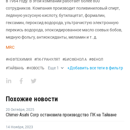
в 1964 году. В этой компании работает более 800
сотрудников. Компания производит поливиниловый спирт,
ледяную уксусную кислоту, бутилацетат, формалин,
гексамин, пероксид водорода, ультрачистую электронную
перекись водорода, эпоксидированное масло соевых бобов,
медную фольгу, антиоксиданты, меламин и т. д.
MRC
#
НЕФТЕХИМИЯ
#
ПК-ГРАНУЛЯТ
#
БИСФЕНОЛ А
#
ФЕНОЛ
Еще
1
+Добавить все теги в фильтр
#
ТАЙВАНЬ
#
НОВОСТЬ
Похожие новости
20 Октября
,
2025
Chimei-Asahi Corp остановила производство ПК на Тайване
14 Ноября
,
2023