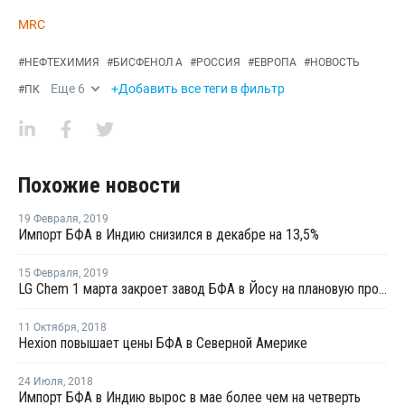
MRC
#
НЕФТЕХИМИЯ
#
БИСФЕНОЛ А
#
РОССИЯ
#
ЕВРОПА
#
НОВОСТЬ
Еще
6
+Добавить все теги в фильтр
#
ПК
Похожие новости
19 Февраля
,
2019
Импорт БФА в Индию снизился в декабре на 13,5%
15 Февраля
,
2019
LG Chem 1 марта закроет завод БФА в Йосу на плановую профилактику
11 Октября
,
2018
Hexion повышает цены БФА в Северной Америке
24 Июля
,
2018
Импорт БФА в Индию вырос в мае более чем на четверть