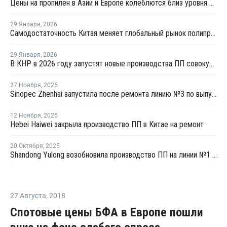
Цены на пропилен в Азии и Европе колеблются близ уровня в USD1000
29 Января
,
2026
Самодостаточность Китая меняет глобальный рынок полипропилена
29 Января
,
2026
В КНР в 2026 году запустят новые производства ПП совокупной мощностью 4,9 млн тонн
27 Ноября
,
2025
Sinopec Zhenhai запустила после ремонта линию №3 по выпуску ПП в Китае
12 Ноября
,
2025
Hebei Haiwei закрыла производство ПП в Китае на ремонт
20 Октября
,
2025
Shandong Yulong возобновила производство ПП на линии №1 в провинции Шандунь
27 Августа
,
2018
Спотовые цены БФА в Европе пошли