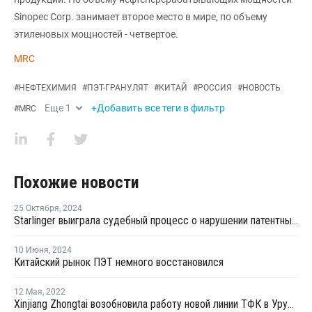
Sinopec Corp. занимает второе место в мире, по объему
этиленовых мощностей - четвертое.
MRC
#
НЕФТЕХИМИЯ
#
ПЭТ-ГРАНУЛЯТ
#
КИТАЙ
#
РОССИЯ
#
НОВОСТЬ
Еще
1
+Добавить все теги в фильтр
#
MRC
Похожие новости
25 Октября
,
2024
Starlinger выиграла судебный процесс о нарушении патентных прав в Китае
10 Июня
,
2024
Китайский рынок ПЭТ немного восстановился
12 Мая
,
2022
Xinjiang Zhongtai возобновила работу новой линии ТФК в Урумчи