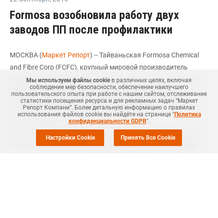
Formosa возобновила работу двух
заводов ПП после профилактики
МОСКВА (
Маркет Репорт
) -- Тайваньская Formosa Chemical
and Fibre Corp (FCFC), крупный мировой производитель
нефтехимической продукции, входящий в структуру Formosa
Мы используем файлы cookie
в различных целях, включая
соблюдение мер безопасности, обеспечение наилучшего
Plastics, возобновила производство на двух заводах по
пользовательского опыта при работе с нашим сайтом, отслеживание
статистики посещения ресурса и для рекламных задач “Маркет
выпуску полипропилена (ПП) в Нинбо (Ningbo, Китай) после
Репорт Компани”. Более детальную информацию о правилах
использования файлов cookie вы найдёте на странице "
Политика
профилактики, сообщил портал
Apic-online
.
конфиденциальности GDPR
".
Компания перезапустила данные заводы мощностью 280 и
Настройки Cookie
Принять Все Cookie
170 тыс. тонн ПП в год на минувших выходных. Плановые
ремонтные мероприятия на заводах в Нинбо были начаты в
середине августа текущего года.
Ранее отмечалось, что с 7 по 14 сентября FCFC также
проводила
техническое обслуживание на заводе
терефталевой кислоты (ТФК) в Нинбо мощностью 1,2 млн