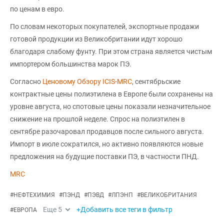
по ценам в евро.
По словам некоторых покупателей, экспортные продажи
готовой продукции из Великобритании идут хорошо
благодаря слабому фунту. При этом страна является чистым
импортером большинства марок ПЭ.
Согласно
Ценовому Обзору ICIS-MRC
, сентябрьские
контрактные цены полиэтилена в Европе были сохранены на
уровне августа, но спотовые цены показали незначительное
снижение на прошлой неделе. Спрос на полиэтилен в
сентябре разочаровал продавцов после сильного августа.
Импорт в июле сократился, но активно появляются новые
предложения на будущие поставки ПЭ, в частности ПНД.
MRC
#
НЕФТЕХИМИЯ
#
ПЭНД
#
ПЭВД
#
ЛПЭНП
#
ВЕЛИКОБРИТАНИЯ
Еще
5
+Добавить все теги в фильтр
#
ЕВРОПА