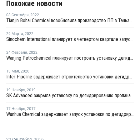
Похожие новости
08 Сентября
,
2022
Tianjin Bohai Chemical возобновила производство ПП в Таньзине
29 Марта
,
2022
Sinochem International планирует в четвертом квартале запустить установка по дегидрированию пропана в Китае
24 Февраля
,
2022
Wanjing Petrochemical планирует построить установку дегидрирования пропана в Китае
13 Мая
,
2020
Inter Pipeline задерживает строительство установки дегидрирования пропана и производства ПП в Альберте
19 Ноября
,
2019
SK Advanced закрыла установку по дегидрированию пропана в Ульсане из-за поломки
17 Ноября
,
2017
Wanhua Chemical задерживает запуск установки по дегидрированию пропана в Китае
22 Сентября
,
2016