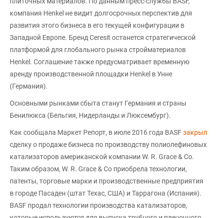
плиточных материалов. По данным пресс-службы BASF,
компания Henkel не видит долгосрочных перспектив для
развития этого бизнеса в его текущей конфигурации в
Западной Европе. Бренд Ceresit останется стратегической
платформой для глобального рынка стройматериалов
Henkel. Соглашение также предусматривает временную
аренду производственной площадки Henkel в Унне
(Германия).
Основными рынками сбыта станут Германия и страны
Бенилюкса (Бельгия, Нидерланды и Люксембург).
Как сообщала Маркет Репорт, в июле 2016 года ВАSF
закрыл
сделку о продаже бизнеса по производству полиолефиновых
катализаторов американской компании W. R. Grace & Co.
Таким образом, W. R. Grace & Co приобрела технологии,
патенты, торговые марки и производственные предприятия
в городе Пасаден (штат Техас, США) и Таррагона (Испания).
BASF продал технологии производства катализаторов,
которые используются для выпуска трубного и пленочного