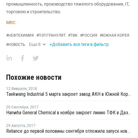
промышленность, производство тяжелого оборудования, IT,
торговлю и строительство.
MRC
#
НЕФТЕХИМИЯ
#
ПЭТ-ГРАНУЛЯТ
#
ТФК
#
РОССИЯ
#
ЮЖНАЯ КОРЕЯ
Еще
8
+Добавить все теги в фильтр
#
НОВОСТЬ
Похожие новости
12 Февраля
,
2018
Taekwang Industrial 5 марта закроет завод АКН в Южной Корее на профилактику
20 Сентября
,
2017
Hanwha General Chemical в ноябре закроет линию ТФК в Даэсане
29 Августа
,
2017
Reliance до первой половины сентября отложила запуск нового завода МЭГ в Джамнагаре