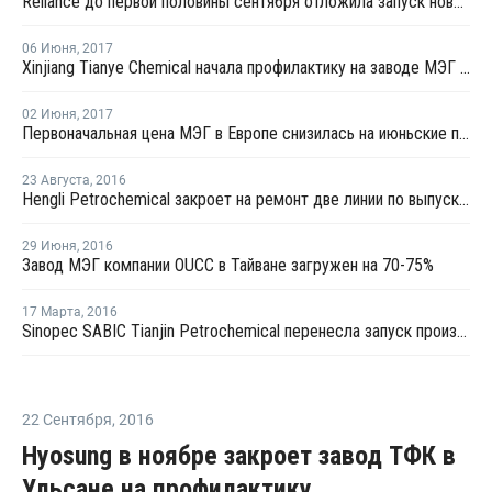
Reliance до первой половины сентября отложила запуск нового завода МЭГ в Джамнагаре
06 Июня
,
2017
Xinjiang Tianye Chemical начала профилактику на заводе МЭГ в Китае
02 Июня
,
2017
Первоначальная цена МЭГ в Европе снизилась на июньские поставки на EUR10 за тонну
23 Августа
,
2016
Hengli Petrochemical закроет на ремонт две линии по выпуску ТФК в сентябре-октябре
29 Июня
,
2016
Завод МЭГ компании OUCC в Тайване загружен на 70-75%
17 Марта
,
2016
Sinopec SABIC Tianjin Petrochemical перенесла запуск производства МЭГ на 20 марта
22 Сентября
,
2016
Hyosung в ноябре закроет завод ТФК в
Ульсане на профилактику