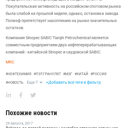
Покупательская активность на российском спотовом рынка
была слабой на прошлой неделе, однако, остановка завода
Полиэф препятствует накоплению на рынке значительных
остатков.
Компания Sinopec SABIC Tianjin Petrochemical является
совместным предприятием двух нефтеперерабатывающих
компаний - китайской Sinopec и саудовской SABIC.
MRC
#
НЕФТЕХИМИЯ
#
ПЭТ-ГРАНУЛЯТ
#
МЭГ
#
КИТАЙ
#
РОССИЯ
Еще
7
+Добавить все теги в фильтр
#
НОВОСТЬ
Похожие новости
29 Августа
,
2017