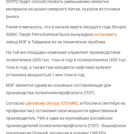
SSTPC будет способствовать уменьшению нехватки
материала на рынке северного Китая, сказали источники
рынка.
Ранее отмечалось, что в начале марта текущего года Sinopec
SABIC Tianjin Petrochemical была вынуждена
остановить
завод МЭГ в Тайджине из-за технических проблем.
На той же площадке компания управляет производством
полиэтилена (600 тыс. тонн в год) и полипропилена (450 тыс.
тонн в год), а также там находится нафтовая крекинг-
установка мощностью 1 млн тонн в год.
МЭГ является одним из основных составляющих для
производства полиэтилентерефталата (ПЭТ).
Согласно
Ценовому обзору ICIS-MRC
, в России в сентябре на
профилактику остановил свои мощности единственный
производитель ТФК и один из крупнейших российских
производителей полиэтилентерефталата (ПЭТ) - башкирское
предприятие Полиэф, входящее в холдинг СИБУРа.