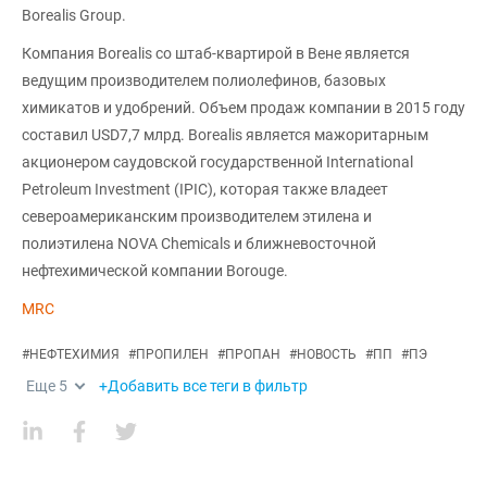
Borealis Group.
Компания Borealis со штаб-квартирой в Вене является
ведущим производителем полиолефинов, базовых
химикатов и удобрений. Объем продаж компании в 2015 году
составил USD7,7 млрд. Borealis является мажоритарным
акционером саудовской государственной International
Petroleum Investment (IPIC), которая также владеет
североамериканским производителем этилена и
полиэтилена NOVA Chemicals и ближневосточной
нефтехимической компании Borouge.
MRC
#
НЕФТЕХИМИЯ
#
ПРОПИЛЕН
#
ПРОПАН
#
НОВОСТЬ
#
ПП
#
ПЭ
Еще
5
+Добавить все теги в фильтр