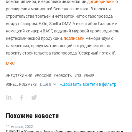
компания мира, и европейские компании
договорились
о
расширении мощностей Северного потока. В проекты
строительства третьей и четвертой ниток газопровода
войдут Газпром, E.On, Shell и OMV. А в сентябре Газпром и
немецкий концерн BASF, ведущий мировой производитель
нефтехимической продукции,
подписали
меморандум о
намерениях, предусматривающий сотрудничество по
проекту строительства газопровода "Северный поток II".
MRC
#
НЕФТЕХИМИЯ
#
РОССИЯ
#
НОВОСТЬ
#
ПЭ
#
BASF
Еще
8
+Добавить все теги в фильтр
#
SHELL POLYMERS
Похожие новости
11 Апреля
,
2022
СИБУР и Sinopec в ближайшее время пересмотрят стратегию проекта Амурского ГХК