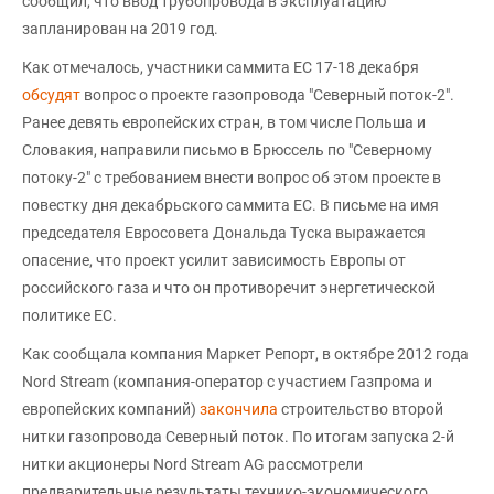
сообщил, что ввод трубопровода в эксплуатацию
запланирован на 2019 год.
Как отмечалось, участники саммита ЕС 17-18 декабря
обсудят
вопрос о проекте газопровода "Северный поток-2".
Ранее девять европейских стран, в том числе Польша и
Словакия, направили письмо в Брюссель по "Северному
потоку-2" с требованием внести вопрос об этом проекте в
повестку дня декабрьского саммита ЕС. В письме на имя
председателя Евросовета Дональда Туска выражается
опасение, что проект усилит зависимость Европы от
российского газа и что он противоречит энергетической
политике ЕС.
Как сообщала компания Маркет Репорт, в октябре 2012 года
Nord Stream (компания-оператор с участием Газпрома и
европейских компаний)
закончила
строительство второй
нитки газопровода Северный поток. По итогам запуска 2-й
нитки акционеры Nord Stream AG рассмотрели
предварительные результаты технико-экономического