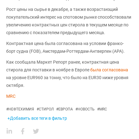
Рост цены на сырье в декабре, а также возрастающий
покупательский интерес на спотовом рынке способствовали
увеличению контрактных цен стирола в текущем месяце по
сравнению с показателем предыдущего месяца.
Контрактная цена была согласована на условии франко-
борт судна (FOB), Амстердам-Роттердам-Антверпен (АРА).
Как сообщала Маркет Репорт ранее, контрактная цена
стирола для поставки в ноябре в Европе
была согласована
на уровне EUR960 за тонну, что было на EUR30 ниже уровня
октября.
MRC
#
НЕФТЕХИМИЯ
#
СТИРОЛ
#
ЕВРОПА
#
НОВОСТЬ
#
MRC
+Добавить все теги в фильтр