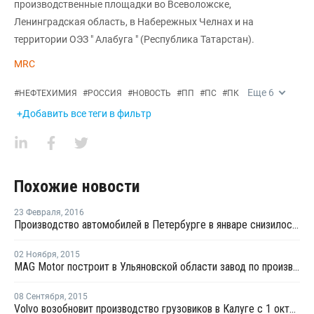
производственные площадки во Всеволожске,
Ленинградская область, в Набережных Челнах и на
территории ОЭЗ " Алабуга " (Республика Татарстан).
MRC
Еще
6
#
НЕФТЕХИМИЯ
#
РОССИЯ
#
НОВОСТЬ
#
ПП
#
ПС
#
ПК
+Добавить все теги в фильтр
Похожие новости
23 Февраля
,
2016
Производство автомобилей в Петербурге в январе снизилось наполовину
02 Ноября
,
2015
MAG Motor построит в Ульяновской области завод по производству автобусов и грузовиков
08 Сентября
,
2015
Volvo возобновит производство грузовиков в Калуге с 1 октября