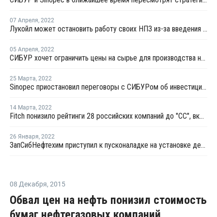
07 Апреля
,
2022
Лукойл может остановить работу своих НПЗ из-за введения западных санкций
05 Апреля
,
2022
СИБУР хочет ограничить цены на сырье для производства нефтехимической продукции
25 Марта
,
2022
Sinopec приостановил переговоры с СИБУРом об инвестициях в нефтехимический завод в России
14 Марта
,
2022
Fitch понизило рейтинги 28 российских компаний до "CC", включая СИБУР, "Газпром нефть", Лукойл, Башнефть и КОС
26 Января
,
2022
ЗапСибНефтехим приступил к пусконаладке на установке дегидрирования пропана в рамках ее модернизации
08 Декабря
,
2015
Обвал цен на нефть понизил стоимость
бумаг нефтегазовых компаний