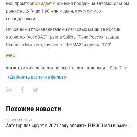
Минпромторг
ожидает
снижения продаж на автомобильном
рынке на 24%, до 1,98 млн машин, с учетом мер
господдержки.
Основными производителями легковых машин в России
являются "АвтоВАЗ", группа Sollers, "Рено Россия" (завод
Renault в Москве), грузовых - "КАМАЗ" и группа "ГАЗ".
MRC
Еще
7
#
НЕФТЕХИМИЯ
#
РОССИЯ
#
НОВОСТЬ
#
ПП
#
ПК
#
АБС
+Добавить все теги в фильтр
Похожие новости
23 Марта
,
2021
Автотор планирует в 2021 году вложить EUR300 млн в развитие производства