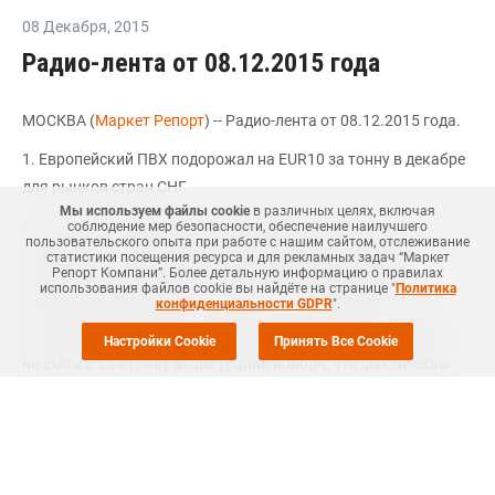
08 Декабря
,
2015
Радио-лента от 08.12.2015 года
МОСКВА (
Маркет Репорт
) -- Радио-лента от 08.12.2015 года.
1. Европейский ПВХ подорожал на EUR10 за тонну в декабре
для рынков стран СНГ.
Мы используем файлы cookie
в различных целях, включая
На прошлой неделе велись переговоры относительно цен
соблюдение мер безопасности, обеспечение наилучшего
пользовательского опыта при работе с нашим сайтом, отслеживание
европейского поливинилхлорида (ПВХ) для поставок в
статистики посещения ресурса и для рекламных задач “Маркет
Репорт Компани”. Более детальную информацию о правилах
декабре на рынки стран СНГ. Многие производители
использования файлов cookie вы найдёте на странице "
Политика
конфиденциальности GDPR
".
озвучили повышение экспортных цен. Контрактная цена
этилена в Европе для поставок в декабре была согласована
Настройки Cookie
Принять Все Cookie
на EUR 22,5 за тонну выше уровня ноября, что фактически
увеличивает себестоимость производства ПВХ на EUR12 за
тонну. Тем не менее, большинство европейских
производителей вынуждено было ограничить повышение
экспортных цен уровнем в EUR10 за тонну. Отдельные