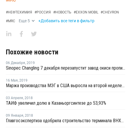
#
НЕФТЕХИМИЯ
#
РОССИЯ
#
НОВОСТЬ
#
EXXON MOBIL
#
CHEVRON
Еще
5
+Добавить все теги в фильтр
#
MRC
Похожие новости
06 Декабря
,
2019
Sinopec Changling 7 декабря перезапустит завод окиси пропилена в провинции Хунань после планового ремонта
16 Мая
,
2019
Маржа производства МЭГ в США выросла на второй неделе мая
03 Апреля
,
2018
ТАИФ увеличил долю в Казаньоргсинтезе до 53,93%
09 Января
,
2018
Главгосэкспертиза одобрила строительство терминала ВНХК в Приморском крае