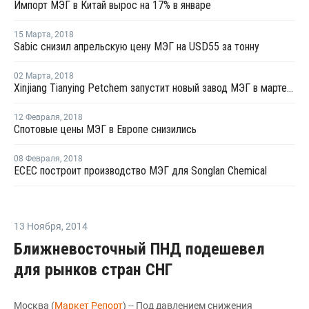
Импорт МЭГ в Китай вырос на 17% в январе
15 Марта
,
2018
Sabic снизил апрельскую цену МЭГ на USD55 за тонну
02 Марта
,
2018
Xinjiang Tianying Petchem запустит новый завод МЭГ в марте-апреле
12 Февраля
,
2018
Спотовые цены МЭГ в Европе снизились
08 Февраля
,
2018
ECEC построит производство МЭГ для Songlan Chemical
13 Ноября
,
2014
Ближневосточный ПНД подешевел
для рынков стран СНГ
Москва (
Маркет Репорт
) -- Под давлением снижения