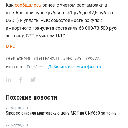
Как
сообщалось
ранее, с учетом растаможки в
октябре (при курсе рубля от 41 руб до 42,5 руб. за
USD1) и уплаты НДС себестоимость закупок
импортного гранулята составила 68 000-73 500 руб.
за тонну, СРТ, с учетом НДС.
MRC
#
НЕФТЕХИМИЯ
#
ПЭТ-ГРАНУЛЯТ
#
ТФК
#
МЭГ
#
РОССИЯ
Еще
3
+Добавить все теги в фильтр
#
НОВОСТЬ
Похожие новости
23 Марта
,
2018
Sinopec снизила мартовскую цену МЭГ на CNY650 за тонну
22 Марта
,
2018