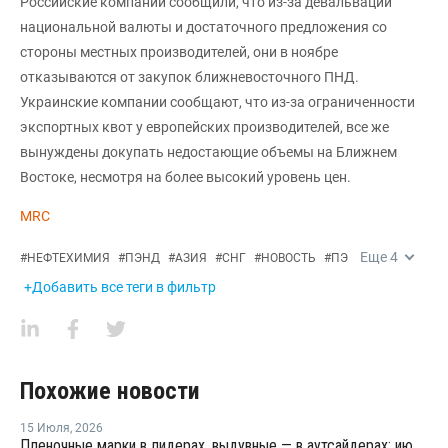
Российские компании сообщили, что из-за девальвации
национальной валюты и достаточного предложения со
стороны местных производителей, они в ноябре
отказываются от закупок ближневосточного ПНД.
Украинские компании сообщают, что из-за ограниченности
экспортных квот у европейских производителей, все же
вынуждены докупать недостающие объемы на Ближнем
Востоке, несмотря на более высокий уровень цен.
MRC
Еще
4
#
НЕФТЕХИМИЯ
#
ПЭНД
#
АЗИЯ
#
СНГ
#
НОВОСТЬ
#
ПЭ
+Добавить все теги в фильтр
Похожие новости
15 Июля
,
2026
Пленочные марки в лидерах, выдувные — в аутсайдерах: июльские цены на полиэтилен на ключевых рынках Азии