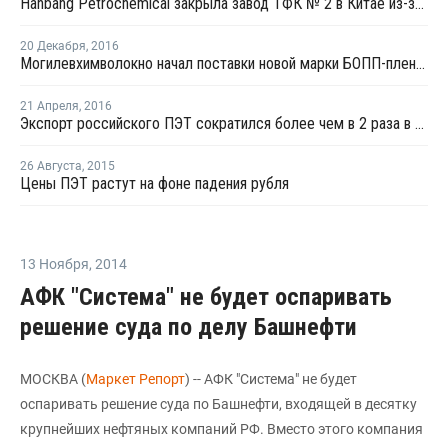
Hanbang Petrochemical закрыла завод ТФК № 2 в Китае из-за технических проблем
20 Декабря
,
2016
Могилевхимволокно начал поставки новой марки БОПП-пленки
21 Апреля
,
2016
Экспорт российского ПЭТ сократился более чем в 2 раза в первом квартале
26 Августа
,
2015
Цены ПЭТ растут на фоне падения рубля
13 Ноября
,
2014
АФК "Система" не будет оспаривать
решение суда по делу Башнефти
МОСКВА (
Маркет Репорт
) -- АФК "Система" не будет
оспаривать решение суда по Башнефти, входящей в десятку
крупнейших нефтяных компаний РФ. Вместо этого компания