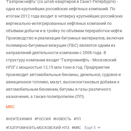
"Газпром нефть" (со штаб-квартирой в Санкт-Петербурге) -
одна из крупнейших российских нефтяных компаний. По
итогам 2012 года входит в четверку крупнейших российских
вертикально-интегрированных нефтяных компаний по
объёмам добычи и в тройку по объёмам переработки нефти.
Производство и реализация битумных материалов, включая
полимерно-битумные вяжущие (ПБС) является одним из
направлений деятельности компании с 2008 года. В
структуру компании входит "Газпромнефть - Московский
НПЗ" с мощностью 12,15 млн тонн в год. Предприятие
производит автомобильные бензины, дизельное, судовое и
авиационное топливо, мазут, высокооктановые добавки к
автомобильным бензинам, битумы и газы различного
назначения, а также полипропилен (ПП).
MRC
#
НЕФТЕХИМИЯ
#
РОССИЯ
#
НОВОСТЬ
#
ПП
Еще
5
#
ГАЗПРОМНЕФТЬ-МОСКОВСКИЙ НПЗ
#
MRC