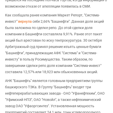
пришелся на последние полчаса торгов, когда информация о
возможном отказе от апелляции появилась в СМИ.
Как сообщала ранее компания Маркет Репорт, "Система-
инвест"
вернула
себе 2,66% "Башнефти". Данная доля акций
была заложена по сделке репо. До этой сделки доля
компании в Башнефти составляла 9,91%. Ранее этот пакет
акций был арестован по иску генпрокуратура. 30 октября
Арбитражный суд принял решение изъять ценные бумаги
"Башнефти", принадлежащие АФК "Система" и "Система-
инвесту" в пользу Росимущества. Таким образом, по
завершении сделки репо доля компании "Система-инвест"
составила 12,57% или 18,923 млн обыкновенных акций.
АНК "Башнефть" является головным предприятием группы
башкирского ТЭКа. В Группу "Башнефть" входят три
нефтеперерабатывающих завода - ОАО "Уфанефтехим", ОАО
"Уфимский НПЗ", ОАО "Новойл", а также нефтехимический
завод ОАО "Уфаоргсинтез". Установленная мощность
предприятий составляет 24,1 млн. тонн углеводородного