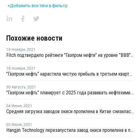
+Добавить все теги в фильтр
Похожие новости
19 Ноября
,
2021
Fitch подтвердило рейтинги "Газпром нефти" на уровне "BBB" со стабильным прогнозом
18 Ноября
,
2021
"Газпром нефть" нарастила чистую прибыль в третьем квартале на 5%
30 Августа
,
2021
"Газпром нефть" планирует с 2025 года развивать нефтехимию на собственных НПЗ
04 Июня
,
2021
Средняя загрузка заводов окиси пропилена в Китае снизилась в конце мая на 2,2%
03 Июня
,
2021
Hangjin Technology перезапустила завод окиси пропилена в провинции Ляонин после планового ремонта