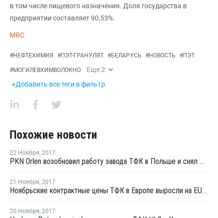
в том числе пищевого назначения. Доля государства в
предприятии составляет 90,53%.
MRC
#
НЕФТЕХИМИЯ
#
ПЭТ-ГРАНУЛЯТ
#
БЕЛАРУСЬ
#
НОВОСТЬ
#
ПЭТ
Еще
2
#
МОГИЛЕВХИМВОЛОКНО
+Добавить все теги в фильтр
Похожие новости
22 Ноября
,
2017
PKN Orlen возобновил работу завода ТФК в Польше и снял форс-мажор
21 Ноября
,
2017
Ноябрьские контрактные цены ТФК в Европе выросли на EUR13 за тонну
20 Ноября
,
2017