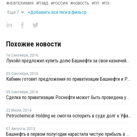
#
НЕФТЕХИМИЯ
#
ПЭВД
#
РОССИЯ
#
НОВОСТЬ
#
ПП
#
ПЭ
Еще
7
+Добавить все теги в фильтр
Похожие новости
16 Сентября
,
2016
Лукойл предложил купить долю Башнефти за свои казначейские акции
05 Сентября
,
2016
Кабмин готовит предложения по приватизации Башнефти и Роснефти
05 Сентября
,
2016
Сделка по приватизации Роснефти может быть проведена уже начиная с октября
22 Июля
,
2014
Petrochemical Holding не смогла оспорить в суде долг к Уфаоргсинтезу в USD1,1 млн
01 Августа
,
2013
Башнефть в первом полугодии нарастила чистую прибыль в 1,6 раза