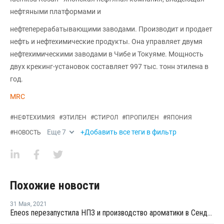
нефтяными платформами и
нефтеперерабатывающими заводами. Производит и продает
нефть и нефтехимические продукты. Она управляет двумя
нефтехимическими заводами в Чибе и Токуяме. Мощность
двух крекинг-установок составляет 997 тыс. тонн этилена в
год.
MRC
#
НЕФТЕХИМИЯ
#
ЭТИЛЕН
#
СТИРОЛ
#
ПРОПИЛЕН
#
ЯПОНИЯ
Еще
7
+Добавить все теги в фильтр
#
НОВОСТЬ
Похожие новости
31 Мая
,
2021
Eneos перезапустила НПЗ и производство ароматики в Сендае