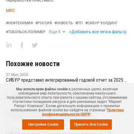
переработки пластмасс.
MRC
#
НЕФТЕХИМИЯ
#
РОССИЯ
#
НОВОСТЬ
#
ПП
#
СИБУР ХОЛДИНГ
Еще
5
+Добавить все теги в фильтр
#
ТОБОЛЬСК-ПОЛИМЕР
Похожие новости
27 Мая
,
2026
СИБУР представил интегрированный годовой отчет за 2025 год
Мы используем файлы cookie
в различных целях, включая
28 Января
,
2026
соблюдение мер безопасности, обеспечение наилучшего
Доля России в мировом производстве нефтехимии выросла до 2,5%
пользовательского опыта при работе с нашим сайтом, отслеживание
статистики посещения ресурса и для рекламных задач “Маркет
Репорт Компани”. Более детальную информацию о правилах
использования файлов cookie вы найдёте на странице "
Политика
25 Декабря
,
2025
конфиденциальности GDPR
".
КОС и НКНХ отчитались о снижении прибыли
Настройки Cookie
Принять Все Cookie
23 Мая
,
2025
СИБУР по итогам 2024 года увеличил выручку на 7,7%