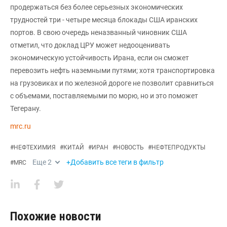
продержаться без более серьезных экономических
трудностей три - четыре месяца блокады США иранских
портов. В свою очередь неназванный чиновник США
отметил, что доклад ЦРУ может недооценивать
экономическую устойчивость Ирана, если он сможет
перевозить нефть наземными путями; хотя транспортировка
на грузовиках и по железной дороге не позволит сравниться
с объемами, поставляемыми по морю, но и это поможет
Тегерану.
mrc.ru
#
НЕФТЕХИМИЯ
#
КИТАЙ
#
ИРАН
#
НОВОСТЬ
#
НЕФТЕПРОДУКТЫ
Еще
2
+Добавить все теги в фильтр
#
MRC
Похожие новости