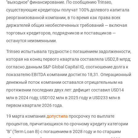
"выходное" финансирование. По сообщению Trinseo,
существующие кредиторы получат 100% долевого капитала
реорганизованной компании, в то время как права всех
держателей общих необеспеченных требований — включая
торговых кредиторов, подрядчиков и поставщиков —
останутся неизменными.
Trinseo испытывала трудности с погашением задолженности,
которая на конец первого квартала составляла USD2,8 млрд;
согласно данным S&P Global Capital IQ, соотношение долга к
показателю EBITDA компании достигло 18,31. Операционный
денежный поток компании оставался отрицательным на
протяжении последних двух лет: дефицит составил USD14
млн в 2024 году, USD102 млн в 2025 году и USD233 млн в
первом квартале 2026 года.
19 марта компания
допустила
просрочку по выплате
процентов, причитающихся по срочному кредиту категории
"B" (Term Loan B) с погашением в 2028 году и по старшим