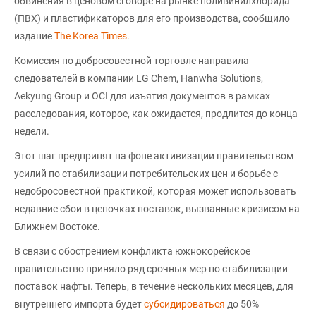
обвинения в ценовом сговоре на рынке поливинилхлорида
(ПВХ) и пластификаторов для его производства, сообщило
издание
The Korea Times
.
Комиссия по добросовестной торговле направила
следователей в компании LG Chem, Hanwha Solutions,
Aekyung Group и OCI для изъятия документов в рамках
расследования, которое, как ожидается, продлится до конца
недели.
Этот шаг предпринят на фоне активизации правительством
усилий по стабилизации потребительских цен и борьбе с
недобросовестной практикой, которая может использовать
недавние сбои в цепочках поставок, вызванные кризисом на
Ближнем Востоке.
В связи с обострением конфликта южнокорейское
правительство приняло ряд срочных мер по стабилизации
поставок нафты. Теперь, в течение нескольких месяцев, для
внутреннего импорта будет
субсидироваться
до 50%