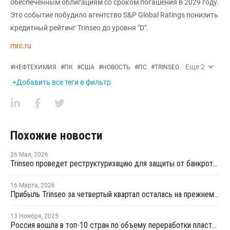
обеспеченным облигациям со сроком погашения в 2029 году.
Это событие побудило агентство S&P Global Ratings понизить
кредитный рейтинг Trinseo до уровня "D".
mrc.ru
Еще
2
#
НЕФТЕХИМИЯ
#
ПК
#
США
#
НОВОСТЬ
#
ПС
#
TRINSEO
+Добавить все теги в фильтр
Похожие новости
26 Мая
,
2026
Trinseo проведет реструктуризацию для защиты от банкротства
16 Марта
,
2026
Прибыль Trinseo за четвертый квартал осталась на прежнем уровне
13 Ноября
,
2025
Россия вошла в топ-10 стран по объему переработки пластмасс за 2024 год