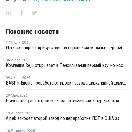
#
РЕЦИКЛИНГ
Похожие новости
17 Июля
,
2026
Hera расширяет присутствие на европейском рынке переработки пластика благодаря приобретению в Польше
06 Июля
,
2026
Компания Reju открывает в Пенсильвании первый научно-исследовательский центр по переработке текстиля
09 Июня
,
2026
BASF и Encina проработают проект завода циркулярной химии в США
29 Мая
,
2026
Braven не будет строить завод по химической переработке пластика в Техасе
19 Января
,
2026
Alpek закроет второй завод по переработке ПЭТ в США за шесть месяцев
18 Декабря
,
2025