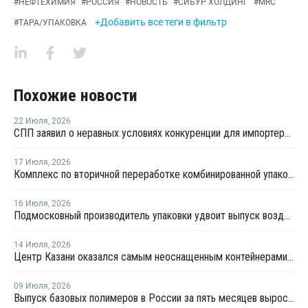
#
НЕФТЕХИМИЯ
#
РОССИЯ
#
НОВОСТЬ
#
СИБУР ХОЛДИНГ
#
MRC
+Добавить все теги в фильтр
#
ТАРА/УПАКОВКА
Похожие новости
22 Июля
,
2026
СПП заявил о неравных условиях конкуренции для импортеров полимерной упаковки в рамках российского РОП
17 Июля
,
2026
Комплекс по вторичной переработке комбинированной упаковки запущен в Челябинске
16 Июля
,
2026
Подмосковный производитель упаковки удвоит выпуск воздушно-пузырчатой пленки до 30 млн кв. метров в год
14 Июля
,
2026
Центр Казани оказался самым неоснащенным контейнерами раздельного сбора отходов
09 Июля
,
2026
Выпуск базовых полимеров в России за пять месяцев вырос на 3,8%