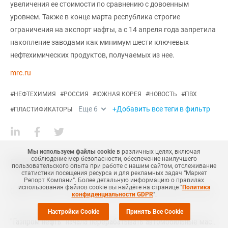
увеличения ее стоимости по сравнению с довоенным
уровнем. Также в конце марта республика строгие
ограничения на экспорт нафты, а с 14 апреля года запретила
накопление заводами как минимум шести ключевых
нефтехимических продуктов, получаемых из нее.
mrc.ru
#
НЕФТЕХИМИЯ
#
РОССИЯ
#
ЮЖНАЯ КОРЕЯ
#
НОВОСТЬ
#
ПВХ
Еще
6
+Добавить все теги в фильтр
#
ПЛАСТИФИКАТОРЫ
Мы используем файлы cookie
в различных целях, включая
соблюдение мер безопасности, обеспечение наилучшего
Похожие новости
пользовательского опыта при работе с нашим сайтом, отслеживание
статистики посещения ресурса и для рекламных задач “Маркет
Репорт Компани”. Более детальную информацию о правилах
23 Апреля
,
2025
использования файлов cookie вы найдёте на странице "
Политика
СИБУР окажет поддержку локализации производства строительных материалов
конфиденциальности GDPR
".
Настройки Cookie
Принять Все Cookie
15 Августа
,
2024
"Газпром нефть" начала перерабатывать автомобильные масла в компонент для возведения дорог