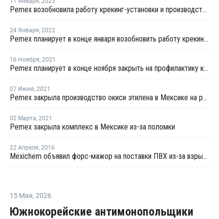
11 Января
,
2023
Pemex возобновила работу крекинг-установки и производство ПЭ в Мексике
24 Января
,
2022
Pemex планирует в конце января возобновить работу крекинг-установки в Мексике
16 Ноября
,
2021
Pemex планирует в конце ноября закрыть на профилактику крекинг-установку в Мексике
07 Июня
,
2021
Pemex закрыла производство окиси этилена в Мексике на ремонт
02 Марта
,
2021
Pemex закрыла комплекс в Мексике из-за поломки
22 Апреля
,
2016
Mexichem объявил форc-мажор на поставки ПВХ из-за взрыва на заводе ВХМ
15 Мая
,
2026
Южнокорейские антимонопольщики