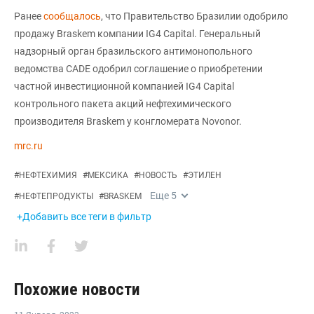
Ранее
сообщалось
, что Правительство Бразилии одобрило
продажу Braskem компании IG4 Capital. Генеральный
надзорный орган бразильского антимонопольного
ведомства CADE одобрил соглашение о приобретении
частной инвестиционной компанией IG4 Capital
контрольного пакета акций нефтехимического
производителя Braskem у конгломерата Novonor.
mrc.ru
#
НЕФТЕХИМИЯ
#
МЕКСИКА
#
НОВОСТЬ
#
ЭТИЛЕН
Еще
5
#
НЕФТЕПРОДУКТЫ
#
BRASKEM
+Добавить все теги в фильтр
Похожие новости