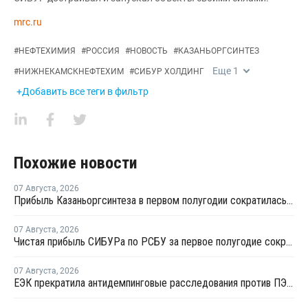
mrc.ru
#
НЕФТЕХИМИЯ
#
РОССИЯ
#
НОВОСТЬ
#
КАЗАНЬОРГСИНТЕЗ
Еще
1
#
НИЖНЕКАМСКНЕФТЕХИМ
#
СИБУР ХОЛДИНГ
+Добавить все теги в фильтр
Похожие новости
07 Августа
,
2026
Прибыль Казаньоргсинтеза в первом полугодии сократилась более чем в 2 раза
07 Августа
,
2026
Чистая прибыль СИБУРа по РСБУ за первое полугодие сократилась в 3,6 раза
07 Августа
,
2026
ЕЭК прекратила антидемпинговые расследования против ПЭ и ПП из Азербайджана и Туркменистана