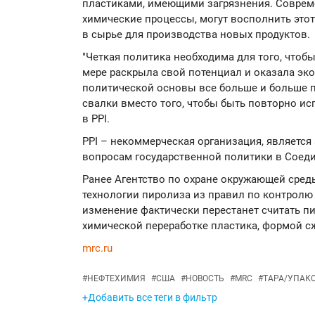
пластиками, имеющими загрязнения. Соврем
химические процессы, могут восполнить этот
в сырье для производства новых продуктов.
"Четкая политика необходима для того, чтоб
мере раскрыла свой потенциал и оказала эк
политической основы все больше и больше п
свалки вместо того, чтобы быть повторно и
в PPI.
PPI – некоммерческая организация, является
вопросам государственной политики в Соед
Ранее Агентство по охране окружающей сре
технологии пиролиза из правил по контролю
изменение фактически перестанет считать п
химической переработке пластика, формой с
mrc.ru
#
НЕФТЕХИМИЯ
#
США
#
НОВОСТЬ
#
MRC
#
ТАРА/УПАК
+Добавить все теги в фильтр