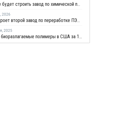
Braven не будет строить завод по химической переработке пластика в Техасе
я
,
2026
Alpek закроет второй завод по переработке ПЭТ в США за шесть месяцев
ря
,
2025
Спрос на биоразлагаемые полимеры в США за 10 лет может вырасти в 6 раз