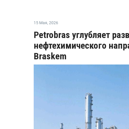
15 Мая
,
2026
Petrobras углубляет раз
нефтехимического напр
Braskem