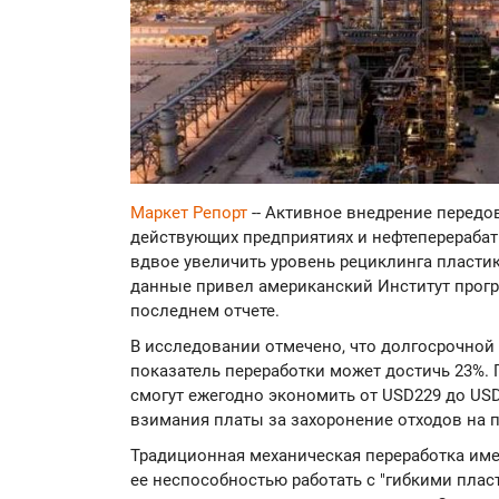
Маркет Репорт
-- Активное внедрение передо
действующих предприятиях и нефтеперераба
вдвое увеличить уровень рециклинга пластик
данные привел американский Институт прогр
последнем отчете.
В исследовании отмечено, что долгосрочно
показатель переработки может достичь 23%.
смогут ежегодно экономить от USD229 до US
взимания платы за захоронение отходов на 
Традиционная механическая переработка име
ее неспособностью работать с "гибкими плас