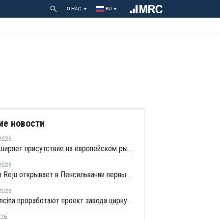
О НАС
RU
ие новости
2026
Hera расширяет присутствие на европейском рынке переработки пластика благодаря приобретению в Польше
2026
Компания Reju открывает в Пенсильвании первый научно-исследовательский центр по переработке текстиля
2026
BASF и Encina проработают проект завода циркулярной химии в США
026