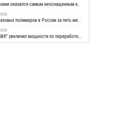
Центр Казани оказался самым неоснащенным контейнерами раздельного сбора отходов
2026
Выпуск базовых полимеров в России за пять месяцев вырос на 3,8%
2026
"Лидер ПАК" увеличил мощности по переработке полиэтилена