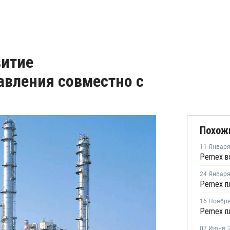
витие
авления совместно с
Похож
11 Январ
24 Январ
16 Ноябр
07 Июня
,