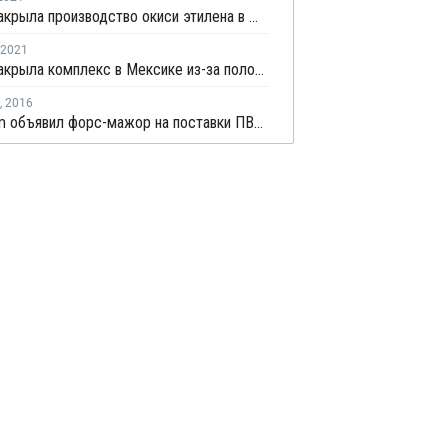
Pemex закрыла производство окиси этилена в Мексике на ремонт
2021
Pemex закрыла комплекс в Мексике из-за поломки
,
2016
Mexichem объявил форc-мажор на поставки ПВХ из-за взрыва на заводе ВХМ