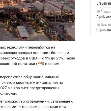
19 Январ
18 Декаб
вых технологий переработки на
тывающих заводах позволит более чем
овых отходов в США – с 9% до 23%. Такие
ессивной политики (
PPI
) в своем
й перспективе общенациональный
 При этом местные муниципалитеты
D327 млн за счет предотвращения
полигонах.
ет множество ограничений, связанные с
тмассами" – пленками, пакетами или