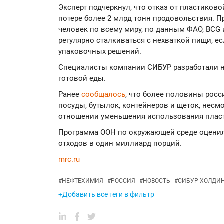
Эксперт подчеркнул, что отказ от пластиково
потере более 2 млрд тонн продовольствия. 
человек по всему миру, по данным ФАО, BCG и 
регулярно сталкиваться с нехваткой пищи, е
упаковочных решений.
Специалисты компании СИБУР разработали 
готовой еды.
Ранее
сообщалось
, что более половины росс
посуды, бутылок, контейнеров и щеток, несм
отношении уменьшения использования пласт
Программа ООН по окружающей среде оцени
отходов в один миллиард порций.
mrc.ru
#
НЕФТЕХИМИЯ
#
РОССИЯ
#
НОВОСТЬ
#
СИБУР ХОЛДИ
+Добавить все теги в фильтр