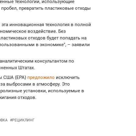
енные технологии, использующие
 пробел, превратить пластиковые отходы
ы эта инновационная технология в полной
ономическое воздействие. Без
ластиковых отходов будет попадать на
спользованными в экономике", – заявили
 аналитическим консультантом по
иненных Штатах.
ды США (EPA)
предложило
исключить
 за выбросами в атмосферу. Это
иролизные установки, используемые в
жигания отходов.
ОВКА
#
РЕЦИКЛИНГ