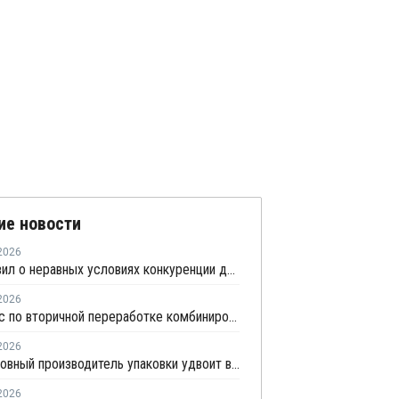
ие новости
2026
СПП заявил о неравных условиях конкуренции для импортеров полимерной упаковки в рамках российского РОП
2026
Комплекс по вторичной переработке комбинированной упаковки запущен в Челябинске
2026
Подмосковный производитель упаковки удвоит выпуск воздушно-пузырчатой пленки до 30 млн кв. метров в год
2026