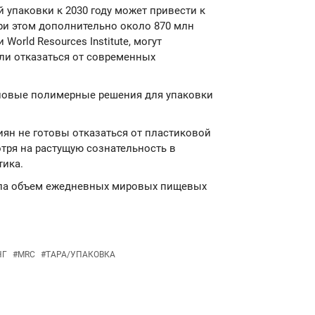
й упаковки к 2030 году может привести к
При этом дополнительно около 870 млн
World Resources Institute, могут
сли отказаться от современных
новые полимерные решения для упаковки
иян не готовы отказаться от пластиковой
отря на растущую сознательность в
ика.
ла объем ежедневных мировых пищевых
НГ
#
MRC
#
ТАРА/УПАКОВКА