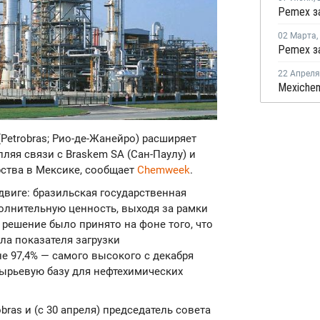
02 Марта
,
22 Апреля
o (Petrobras; Рио-де-Жанейро) расширяет
ляя связи с Braskem SA (Сан-Паулу) и
ства в Мексике, сообщает
Chemweek
.
двиге: бразильская государственная
олнительную ценность, выходя за рамки
решение было принято на фоне того, что
ла показателя загрузки
 97,4% — самого высокого с декабря
сырьевую базу для нефтехимических
ras и (с 30 апреля) председатель совета