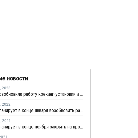
ие новости
я
,
2023
Pemex возобновила работу крекинг-установки и производство ПЭ в Мексике
я
,
2022
Pemex планирует в конце января возобновить работу крекинг-установки в Мексике
я
,
2021
Pemex планирует в конце ноября закрыть на профилактику крекинг-установку в Мексике
2021