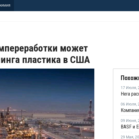
ХИМИЯ
мпереработки может
инга пластика в США
Похож
17 Июля
,
06 Июля
,
09 Июня
,
29 Мая
,
2