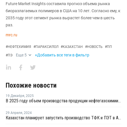
Future Market Insights составила прогноз объема рынка
биоразлагаемых полимеров в США на 10 лет. Согласно ему, к
2035 году этот сегмент рынка вырастет более чем в шесть
раз.
mrc.ru
#
НЕФТЕХИМИЯ
#
ПАРАКСИЛОЛ
#
КАЗАХСТАН
#
НОВОСТЬ
#
ПП
Еще
5
+Добавить все теги в фильтр
#
ПЭ
Похожие новости
19 Декабря
,
2025
В 2025 году объем производства продукции нефтегазохимии в Казахстане вырос на 12%
29 Апреля
,
2024
Казахстан планирует запустить производство ТФК и ПЭТ в Атырау в 2029 году