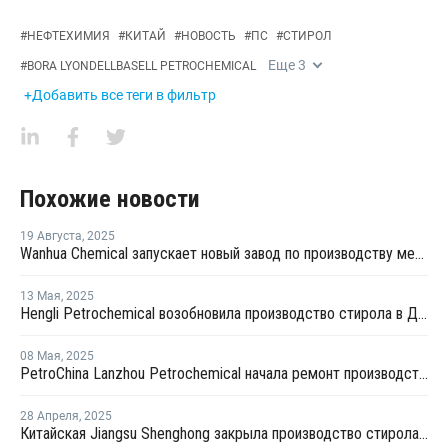
#
НЕФТЕХИМИЯ
#
КИТАЙ
#
НОВОСТЬ
#
ПС
#
СТИРОЛ
Еще
3
#
BORA LYONDELLBASELL PETROCHEMICAL
+Добавить все теги в фильтр
Похожие новости
19 Августа
,
2025
Wanhua Chemical запускает новый завод по производству метилметакрилата стирола оптического класса в Китае
13 Мая
,
2025
Hengli Petrochemical возобновила производство стирола в Даляне после ремонта
08 Мая
,
2025
PetroChina Lanzhou Petrochemical начала ремонт производства стирола в Китае
28 Апреля
,
2025
Китайская Jiangsu Shenghong закрыла производство стирола и окиси пропилена на неопределенный срок