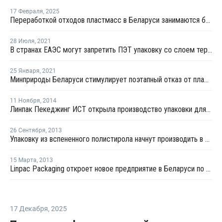
17 Февраля
,
2025
Переработкой отходов пластмасс в Беларуси занимаются более 160 предприятий
28 Июля
,
2021
В странах ЕАЭС могут запретить ПЭТ упаковку со слоем термоусадочной ПВХ-пленки
25 Января
,
2021
Минприроды Беларуси стимулирует поэтапный отказ от пластиковой упаковки в стране
11 Ноября
,
2014
Линпак Пекеджинг ИСТ открыла производство упаковки для пищевых продуктов в Белоруссии
26 Сентября
,
2013
Упаковку из вспененного полистирола начнут производить в Витебской области
15 Марта
,
2013
Linpac Packaging откроет новое предприятие в Беларуси по производству упаковки из ПСВ-С
17 Декабря
,
2025