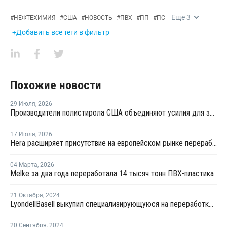
Еще
3
#
НЕФТЕХИМИЯ
#
США
#
НОВОСТЬ
#
ПВХ
#
ПП
#
ПС
+Добавить все теги в фильтр
Похожие новости
29 Июля
,
2026
Производители полистирола США объединяют усилия для защиты рынка от экологических ограничений
17 Июля
,
2026
Hera расширяет присутствие на европейском рынке переработки пластика благодаря приобретению в Польше
04 Марта
,
2026
Melke за два года переработала 14 тысяч тонн ПВХ-пластика
21 Октября
,
2024
LyondellBasell выкупил специализирующуюся на переработке пластика компанию APK
20 Сентября
,
2024