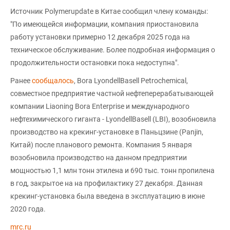
Источник Polymerupdate в Китае сообщил члену команды:
"По имеющейся информации, компания приостановила
работу установки примерно 12 декабря 2025 года на
техническое обслуживание. Более подробная информация о
продолжительности остановки пока недоступна".
Ранее
сообщалось
, Bora LyondellBasell Petrochemical,
совместное предприятие частной нефтеперерабатывающей
компании Liaoning Bora Enterprise и международного
нефтехимического гиганта - LyondellBasell (LBI), возобновила
производство на крекинг-установке в Паньцзине (Panjin,
Китай) после планового ремонта. Компания 5 января
возобновила производство на данном предприятии
мощностью 1,1 млн тонн этилена и 690 тыс. тонн пропилена
в год, закрытое на на профилактику 27 декабря. Данная
крекинг-установка была введена в эксплуатацию в июне
2020 года.
mrc.ru