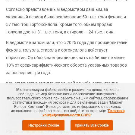
Согласно представленным ведомством данным, за
указанный период было реализовано 59 тыс. тонн фенола и
57 тыс. тонн ортоксилола. Кроме того, обьем продаж
толуола достиг 31 тыс. тонн, а стирола — 24 тыс. тонн.
В ведомстве напомнили, что с 2025 года для производителей
фенола, толуола, стирола и ортоксилола действует
норматив. Он обязывает реализовывать на бирже не менее
10% от среднеарифметического оборота указанных товаров
за последние три года.
Как отмечают в антимонопольной службе, организация
Мы используем файлы cookie
в различных целях, включая
торгов на биржевой площадке содействует установлению
соблюдение мер безопасности, обеспечение наилучшего
рыночных котировок. По мнению ФАС, такой механизм
пользовательского опыта при работе с нашим сайтом, отслеживание
статистики посещения ресурса и для рекламных задач “Маркет
также снижает антимонопольные риски для изготовителей
Репорт Компани”. Более детальную информацию о правилах
использования файлов cookie вы найдёте на странице "
Политика
продукции и дает возможность формировать цены на основе
конфиденциальности GDPR
".
результатов аукционов.
Настройки Cookie
Принять Все Cookie
Ранее
сообщалось
, что в период с января по август 2025 года