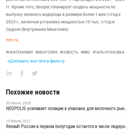
гг. Кроме того, Sinopec планирует создать мощности по
выпуску зеленого водорода в размере более 1 млн т/год к
2025 г., включая установку мощностью 10 тыс. т/год в
Ордосе (Внутренняя Монголия).
mrc.ru
#
НЕФТЕХИМИЯ
#
МОНГОЛИЯ
#
НОВОСТЬ
#
MRC
#
ТАРА/УПАКОВКА
+Добавить все теги в фильтр
Похожие новости
30 Июля
,
2026
NEOPOLIS усиливает позиции в упаковке для молочного рынка
15 Июля
,
2021
Renault Россия в первом полугодии остается в числе лидеров рынка РФ с долей в 8%