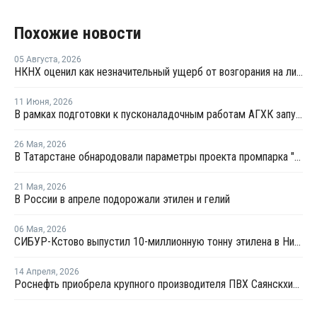
Похожие новости
05 Августа
,
2026
НКНХ оценил как незначительный ущерб от возгорания на линии полистирола
11 Июня
,
2026
В рамках подготовки к пусконаладочным работам АГХК запустил факел установки пиролиза
26 Мая
,
2026
В Татарстане обнародовали параметры проекта промпарка "Этилен-600"
21 Мая
,
2026
В России в апреле подорожали этилен и гелий
06 Мая
,
2026
СИБУР-Кстово выпустил 10-миллионную тонну этилена в Нижегородской области
14 Апреля
,
2026
Роснефть приобрела крупного производителя ПВХ Саянскхимпласт