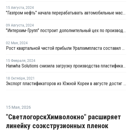
15 Августа
,
2024
"Газпром нефть" начала перерабатывать автомобильные масла в компонент для возведения дорог
09 Августа
,
2024
"Интерхим-Групп" построит дополнительный цех по производству пластификаторов
02 Мая
,
2024
Рост квартальной чистой прибыли Уралхимпласта составил 21%
15 Февраля
,
2024
Hanwha Solutions снизила загрузку производства пластификаторов в Ульсане
18 Октября
,
2021
Экспорт пластификаторов из Южной Кореи в августе достиг 3-месячного минимума
15 Мая
,
2026
"Светлогорск­Химволокно" расширяет
линейку соэкструзионных пленок