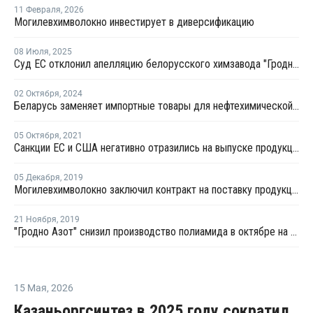
11 Февраля
,
2026
Могилевхимволокно инвестирует в диверсификацию
08 Июля
,
2025
Суд ЕС отклонил апелляцию белорусского химзавода "Гродно Азот" о снятии санкций
02 Октября
,
2024
Беларусь заменяет импортные товары для нефтехимической отрасли отечественными аналогами
05 Октября
,
2021
Санкции ЕС и США негативно отразились на выпуске продукции Могилевхимволокно
05 Декабря
,
2019
Могилевхимволокно заключил контракт на поставку продукции в Сербию
21 Ноября
,
2019
"Гродно Азот" снизил производство полиамида в октябре на 22,8%
15 Мая
,
2026
Казаньоргсинтез в 2025 году сократил