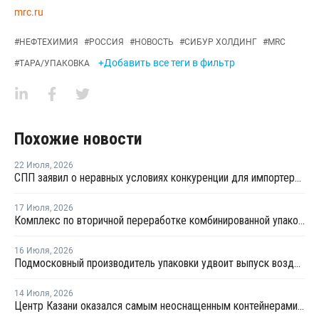
mrc.ru
#
НЕФТЕХИМИЯ
#
РОССИЯ
#
НОВОСТЬ
#
СИБУР ХОЛДИНГ
#
MRC
+Добавить все теги в фильтр
#
ТАРА/УПАКОВКА
Похожие новости
22 Июля
,
2026
СПП заявил о неравных условиях конкуренции для импортеров полимерной упаковки в рамках российского РОП
17 Июля
,
2026
Комплекс по вторичной переработке комбинированной упаковки запущен в Челябинске
16 Июля
,
2026
Подмосковный производитель упаковки удвоит выпуск воздушно-пузырчатой пленки до 30 млн кв. метров в год
14 Июля
,
2026
Центр Казани оказался самым неоснащенным контейнерами раздельного сбора отходов