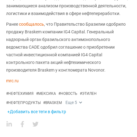
занимающиеся анализом производственной деятельности,
логистики и взаимодействия в сфере нефтепереработки.
Ранее
сообщалось
, что Правительство Бразилии одобрило
продажу Braskem компании IG4 Capital. Генеральный
надзорный орган бразильского антимонопольного
ведомства CADE одобрил соглашение о приобретении
частной инвестиционной компанией IG4 Capital
контрольного пакета акций нефтехимического
производителя Braskem у конгломерата Novonor.
mrc.ru
#
НЕФТЕХИМИЯ
#
МЕКСИКА
#
НОВОСТЬ
#
ЭТИЛЕН
Еще
5
#
НЕФТЕПРОДУКТЫ
#
BRASKEM
+Добавить все теги в фильтр