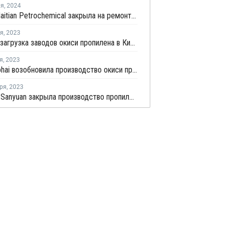
ля
,
2024
Xuzhou Haitian Petrochemical закрыла на ремонт производство ПП в Китае
ря
,
2023
Средняя загрузка заводов окиси пропилена в Китае снизилась на 0,7%
я
,
2023
Tianjin Bohai возобновила производство окиси пропилена в Китае после ремонта
ря
,
2023
Shaoxing Sanyuan закрыла производство пропилена на установке каткрекинга в Шанхае