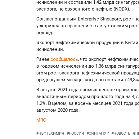
исчислении и составили 1,42 млрд сингапурс
экспорта, не связанного с нефтью (NODX).
Согласно данным Enterprise Singapore, рост 
ускорился по сравнению с августовским росто
подряд.
Экспорт нефтехимической продукции в Китай 
исчислении.
Ранее
сообщалось
, что экспорт нефтехимиче
в годовом исчислении до 1,36 млрд сингапурс
этом рост экспорта нефтехимической продукц
предыдущем месяце, когда он составил 49,3%
В августе 2021 года промышленное производ
аналогичным периодом прошлого года на 4,7%
1,2%. В целом, за восемь месяцев 2021 года 
августом 2020 года.
MRC
#
НЕФТЕХИМИЯ
#
РОССИЯ
#
СИНГАПУР
#
НОВОСТЬ
#
П