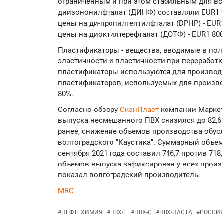
ограниченным и при этом стабильным для вс
диизононилфталат (ДИНФ) составляли EUR1 9
цены на ди-пропилгептилфталат (DPHP) - EUR1
цены на диоктилтерефталат (ДОТФ) - EUR1 800
Пластификаторы - вещества, вводимые в по
эластичности и пластичности при переработке
пластификаторы используются для производ
пластификаторов, используемых для произво
80%.
Согласно обзору
СканПласт
компании Маркет
выпуска несмешанного ПВХ снизился до 82,6 
ранее, снижение объемов производства обу
волгоградского "Каустика". Суммарный объе
сентября 2021 года составил 746,7 против 718
объемов выпуска зафиксирован у всех произ
показал волгоградский производитель.
MRC
#
НЕФТЕХИМИЯ
#
ПВХ-Е
#
ПВХ-С
#
ПВХ-ПАСТА
#
РОССИ