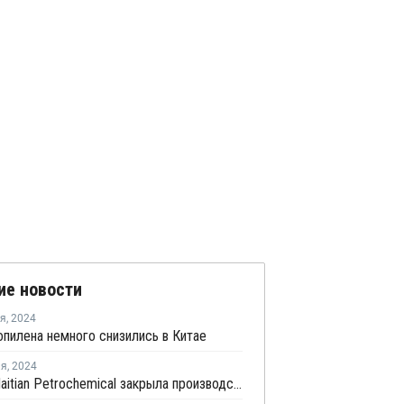
ие новости
ря
,
2024
пилена немного снизились в Китае
ля
,
2024
Xuzhou Haitian Petrochemical закрыла производство ПП в Китае