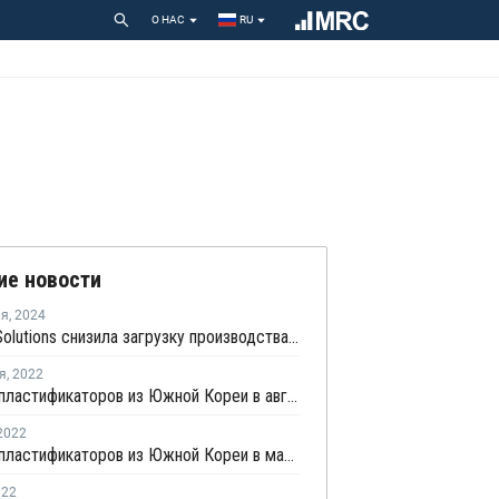
О НАС
RU
ие новости
ля
,
2024
Hanwha Solutions снизила загрузку производства пластификаторов в Ульсане
я
,
2022
Экспорт пластификаторов из Южной Кореи в августе достиг 27-месячного минимума
2022
Экспорт пластификаторов из Южной Кореи в марте был самым низким с января
022