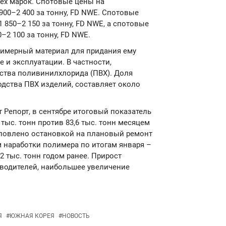
ех марок. Спотовые цены на
00–2 400 за тонну, FD NWE. Спотовые
 850–2 150 за тонну, FD NWE, а спотовые
–2 100 за тонну, FD NWE.
лимерный материал для придания ему
 и эксплуатации. В частности,
ства поливинилхлорида (ПВХ). Доля
дства ПВХ изделий, составляет около
 Репорт, в сентябре итоговый показатель
тыс. тонн против 83,6 тыс. тонн месяцем
словлено остановкой на плановый ремонт
м наработки полимера по итогам января –
,2 тыс. тонн годом ранее. Прирост
водителей, наибольшее увеличение
Я
#
ЮЖНАЯ КОРЕЯ
#
НОВОСТЬ