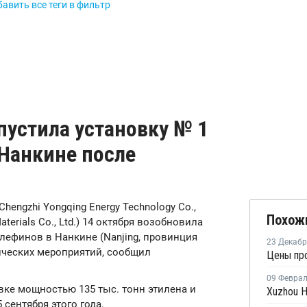
авить все теги в фильтр
апустила установку № 1
 Нанкине после
 Chengzhi Yongqing Energy Technology Co.,
Похож
aterials Co., Ltd.) 14 октября возобновила
лефинов в Нанкине (Nanjing, провинция
23 Декаб
ических мероприятий, сообщил
Цены про
09 Февра
вке мощностью 135 тыс. тонн этилена и
 сентября этого года.