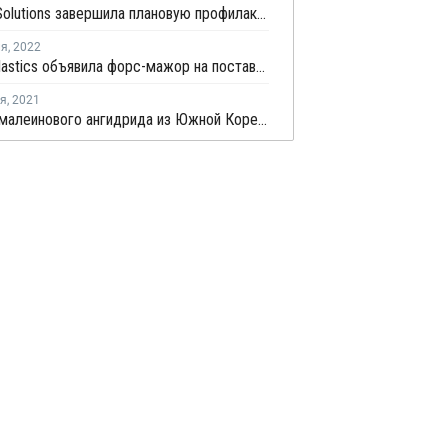
Hanwha Solutions завершила плановую профилактику на заводе фталевого ангидрида в Ульсане
ля
,
2022
Nan Ya Plastics объявила форс-мажор на поставки пластификаторов в Тайване
ря
,
2021
Экспорт малеинового ангидрида из Южной Кореи снизился в октябре