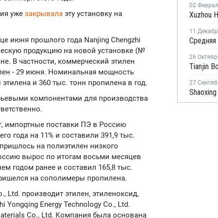
02 Февра
ния уже
закрывала
эту установку на
11 Декаб
це июня прошлого года Nanjing Chengzhi
ескую продукцию на новой установке (№
26 Октябр
не. В частности, коммерческий этилен
лен - 29 июня. Номинальная мощность
 этилена и 360 тыс. тонн пропилена в год.
27 Сентяб
рьевыми компонентами для производства
тветственно.
, импортные поставки ПЭ в Россию
его года на 11% и составили 391,9 тыс.
 пришлось на полиэтилен низкого
Россию вырос по итогам восьми месяцев
лем годом ранее и составил 165,8 тыс.
пришелся на сополимеры пропилена.
o., Ltd. производит этилен, этиленоксид,
i Yongqing Energy Technology Co., Ltd.
aterials Co., Ltd. Компания была основана