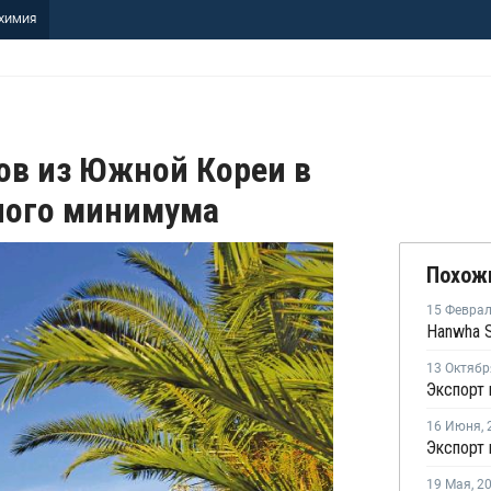
ХИМИЯ
ов из Южной Кореи в
чного минимума
Похож
15 Февра
13 Октябр
16 Июня
,
19 Мая
,
2