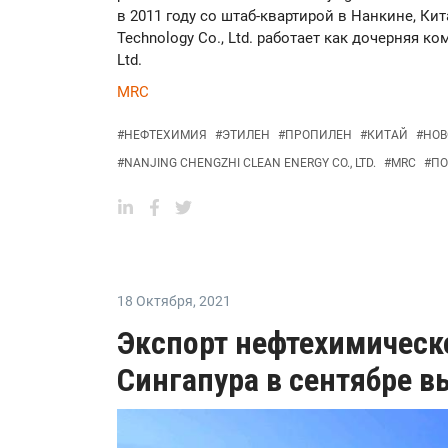
в 2011 году со штаб-квартирой в Нанкине, Кита
Technology Co., Ltd. работает как дочерняя ком
Ltd.
MRC
#
НЕФТЕХИМИЯ
#
ЭТИЛЕН
#
ПРОПИЛЕН
#
КИТАЙ
#
НОВ
#
NANJING CHENGZHI CLEAN ENERGY CO., LTD.
#
MRC
#
П
18 Октября
,
2021
Экспорт нефтехимическ
Сингапура в сентябре в