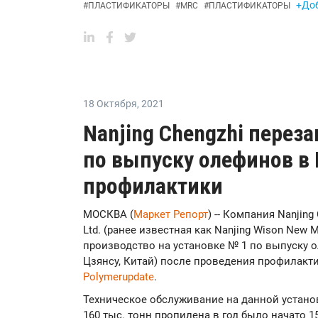
+Доб
#
ПЛАСТИФИКАТОРЫ
#
MRC
#
ПЛАСТИФИКАТОРЫ
18 Октября
,
2021
Nanjing Chengzhi перез
по выпуску олефинов в
профилактики
МОСКВА (
Маркет Репорт
) -- Компания Nanjing
Ltd. (ранее известная как Nanjing Wison New M
производство на установке № 1 по выпуску о
Цзянсу, Китай) после проведения профилакт
Polymerupdate
.
Техническое обслуживание на данной устано
160 тыс. тонн пропилена в год было начато 15