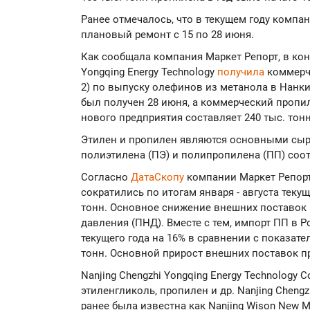
Ранее отмечалось, что в текущем году компа
плановый ремонт с 15 по 28 июня.
Как сообщала компания Маркет Репорт, в кон
Yongqing Energy Technology
получила
коммерч
2) по выпуску олефинов из метанола в Нанки
был получен 28 июня, а коммерческий пропи
нового предприятия составляет 240 тыс. тонн
Этилен и пропилен являются основными сы
полиэтилена (ПЭ) и полипропилена (ПП) соо
Согласно
ДатаСкопу
компании Маркет Репорт
сократились по итогам января - августа текущ
тонн. Основное снижение внешних поставок
давления (ПНД). Вместе с тем, импорт ПП в 
текущего года на 16% в сравнении с показате
тонн. Основной прирост внешних поставок 
Nanjing Chengzhi Yongqing Energy Technology C
этиленгликоль, пропилен и др. Nanjing Chengzh
ранее была известна как Nanjing Wison New M