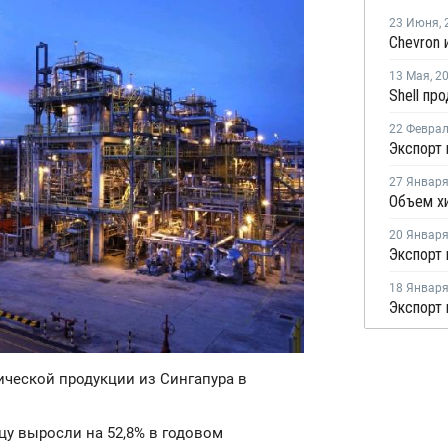
23 Июня
,
13 Мая
,
2
22 Февра
27 Январ
20 Январ
18 Январ
мической продукции из Сингапура в
цу выросли на 52,8% в годовом