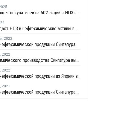
2025
Chevron ищет покупателей на 50% акций в НПЗ в Сингапуре
024
Shell продаст НПЗ и нефтехимические активы в Сингапуре СП Chandra Asri и Glencore
ля
,
2022
Экспорт нефтехимической продукции Сингапура в январе вырос на 21,9%
я
,
2022
Объем химического производства Сингапура вырос на 1,2% в декабре
я
,
2022
Экспорт нефтехимической продукции из Японии в декабре вырос на 15,6%
я
,
2021
Экспорт нефтехимической продукции Сингапура в декабре вырос на 11,5%