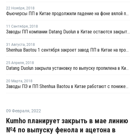
22 Ноября
,
2018
Фьючерсы ПП в Китае продолжили падение на фоне вялой покупательской активности
11 Сентября
,
2018
Заводы ПП компании Datang Duolun в Китае остаются закрытыми
31 Августа
,
2018
Shenhua Baotou 1 сентября закроет завод ПП в Китае на профилактику
25 Апреля
,
2018
Datang Duolun закрыла установку по выпуску пропилена в Китае на плановый ремонт
20 Марта
,
2018
Заводы ПЭ и ПП Shenhua Baotou в Китае работают с пониженной загрузкой из-за нехватки сырья
09 Февраля
,
2022
Kumho планирует закрыть в мае линию
№4 по выпуску фенола и ацетона в