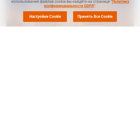
использования файлов cookie вы найдёте на странице "
Политика
конфиденциальности GDPR
".
Настройки Cookie
Принять Все Cookie
МОСКВА (
Маркет Репорт
) -- Базовая контрактная цена
мономера стирола для потребителей на европейском рынке
была согласована на уровне EUR1 632 за тонну на
февральские поставки, что на EUR51 за тонну ниже по
сравнению с уровнем предыдущего месяца, сообщил
ICIS
.
Базовая январская контрактная цена для покупателей была
согласована на условиях поставки FCA Роттердам
(Rotterdam, Нидерланды).
Как отмечалось ранее, контрактная цена стирола в Европе
на текущий месяц также была
понижена
в начале февраля
на EUR51 за тонну до EUR1 632 за тонну по отношению к