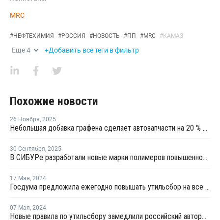
MRC
#
НЕФТЕХИМИЯ
#
РОССИЯ
#
НОВОСТЬ
#
ПП
#
MRC
#
КАМАЗ
Еще
4
+Добавить все теги в фильтр
Похожие новости
26 Ноября
,
2025
Небольшая добавка графена сделает автозапчасти на 20 % прочнее и на 18 % легче
30 Сентября
,
2025
В СИБУРе разработали новые марки полимеров повышенной прочности
17 Мая
,
2024
Госдума предложила ежегодно повышать утильсбор на все автомобили
07 Мая
,
2024
Новые правила по утильсбору замедлили российский авторынок в апреле