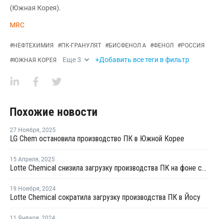
(Южная Корея).
MRC
#
НЕФТЕХИМИЯ
#
ПК-ГРАНУЛЯТ
#
БИСФЕНОЛ А
#
ФЕНОЛ
#
РОССИЯ
Еще
3
+Добавить все теги в фильтр
#
ЮЖНАЯ КОРЕЯ
Похожие новости
27 Ноября
,
2025
LG Chem остановила производство ПК в Южной Корее
15 Апреля
,
2025
Lotte Chemical снизила загрузку производства ПК на фоне снижения спроса после введения пошлин
19 Ноября
,
2024
Lotte Chemical сократила загрузку производства ПК в Йосу
11 Января
,
2024