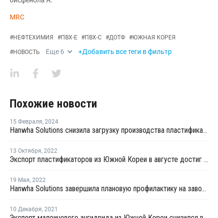
бисфенола А.
MRC
#
НЕФТЕХИМИЯ
#
ПВХ-Е
#
ПВХ-С
#
ДОТФ
#
ЮЖНАЯ КОРЕЯ
Еще
6
+Добавить все теги в фильтр
#
НОВОСТЬ
Похожие новости
15 Февраля
,
2024
Hanwha Solutions снизила загрузку производства пластификаторов в Ульсане
13 Октября
,
2022
Экспорт пластификаторов из Южной Кореи в августе достиг 27-месячного минимума
19 Мая
,
2022
Hanwha Solutions завершила плановую профилактику на заводе фталевого ангидрида в Ульсане
10 Декабря
,
2021
Экспорт малеинового ангидрида из Южной Кореи снизился в октябре