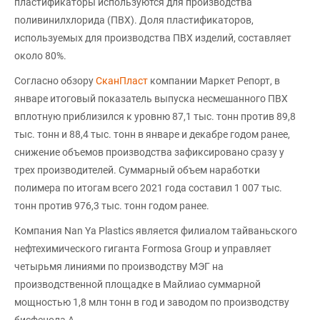
пластификаторы используются для производства
поливинилхлорида (ПВХ). Доля пластификаторов,
используемых для производства ПВХ изделий, составляет
около 80%.
Согласно обзору
СканПласт
компании Маркет Репорт, в
январе итоговый показатель выпуска несмешанного ПВХ
вплотную приблизился к уровню 87,1 тыс. тонн против 89,8
тыс. тонн и 88,4 тыс. тонн в январе и декабре годом ранее,
снижение объемов производства зафиксировано сразу у
трех производителей. Суммарный объем наработки
полимера по итогам всего 2021 года составил 1 007 тыс.
тонн против 976,3 тыс. тонн годом ранее.
Компания Nan Ya Plastics является филиалом тайваньского
нефтехимического гиганта Formosa Group и управляет
четырьмя линиями по производству МЭГ на
производственной площадке в Майлиао суммарной
мощностью 1,8 млн тонн в год и заводом по производству