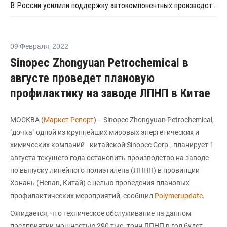
В России усилили поддержку автокомпонентных производств деньгами ФРП
09 Февраля
,
2022
Sinopec Zhongyuan Petrochemical в
августе проведет плановую
профилактику на заводе ЛПНП в Китае
МОСКВА (
Маркет Репорт
) -- Sinopec Zhongyuan Petrochemical,
"дочка" одной из крупнейших мировых энергетических и
химических компаний - китайской Sinopec Corp., планирует 1
августа текущего года остановить производство на заводе
по выпуску линейного полиэтилена (ЛПНП) в провинции
Хэнань (Henan, Китай) с целью проведения плановых
профилактических мероприятий, сообщил
Polymerupdate
.
Ожидается, что техническое обслуживание на данном
предприятии мощностью 290 тыс. тонн ЛПНП в год будет