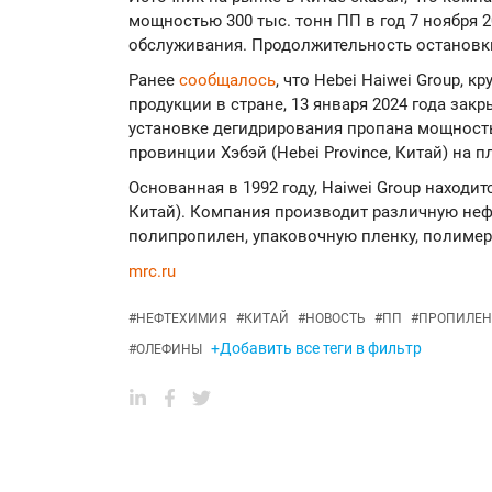
мощностью 300 тыс. тонн ПП в год 7 ноября 2
обслуживания. Продолжительность остановки
Ранее
сообщалось
, что Hebei Haiwei Group,
продукции в стране, 13 января 2024 года за
установке дегидрирования пропана мощность
провинции Хэбэй (Hebei Province, Китай) на 
Основанная в 1992 году, Haiwei Group находит
Китай). Компания производит различную не
полипропилен, упаковочную пленку, полиме
mrc.ru
#
НЕФТЕХИМИЯ
#
КИТАЙ
#
НОВОСТЬ
#
ПП
#
ПРОПИЛЕН
+Добавить все теги в фильтр
#
ОЛЕФИНЫ