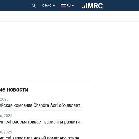
О НАС
RU
ие новости
2026
Индонезийская компания Chandra Asri объявляет форс-мажор в связи с перебоями в поставках сырья
ря
,
2025
Lotte Chemical рассматривает варианты развития дочернего предприятия на фоне запуска производства олефинов
я
,
2025
Lotte Chemical запустила новый комплекс этилена и пропилена в Малайзии