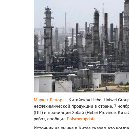
Маркет Репорт
-- Китайская Hebei Haiwei Gro
нефтехимической продукции в стране, 7 ноя
(ПП) в провинции Хэбэй (Hebei Province, Ки
работ, сообщил
Polymerupdate
.
Источник на рынке в Китае сказал, что ком