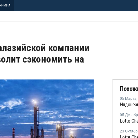
ХИМИЯ
малазийской компании
зволит сэкономить на
Похож
05 Марта
,
05 Декаб
23 Октябр