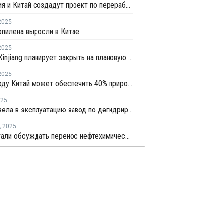
Индонезия и Китай создадут проект по переработке угля в химикаты
2025
пилена выросли в Китае
2025
Shenhua Xinjiang планирует закрыть на плановую профилактику установку олефинов в Китае
2025
К 2030 году Китай может обеспечить 40% прирост мировых мощностей по выпуску пропилена
025
Fuzhou ввела в эксплуатацию завод по дегидрированию пропана мощностью 900 тысяч тонн
,
2025
В КНР стали обсуждать перенос нефтехимических мощностей в США из-за пошлин