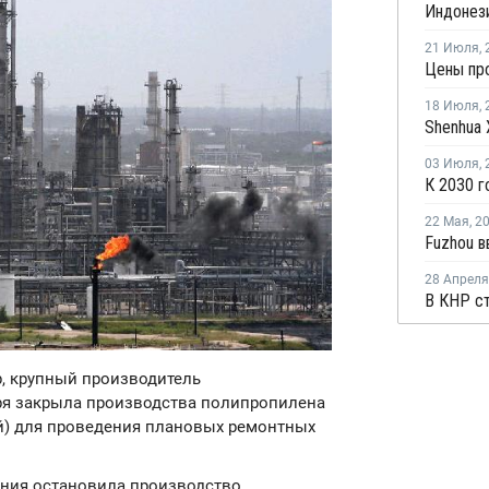
21 Июля
,
Цены про
18 Июля
,
03 Июля
,
22 Мая
,
2
28 Апреля
up, крупный производитель
бря закрыла производства полипропилена
тай) для проведения плановых ремонтных
пания остановила производство