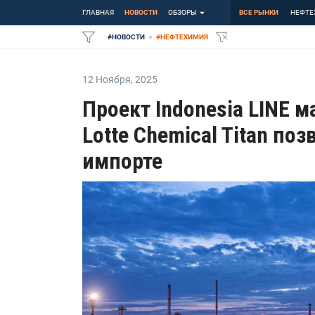
ГЛАВНАЯ
НОВОСТИ
ОБЗОРЫ
ВСЕ РЫНКИ
НЕФТЕ
#
НОВОСТИ
#
НЕФТЕХИМИЯ
12 Ноября
,
2025
Проект Indonesia LINE 
Lotte Chemical Titan по
импорте