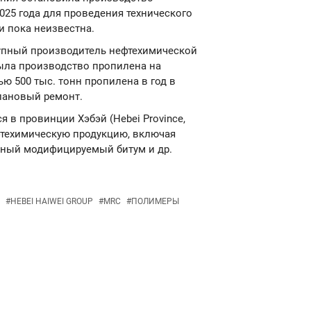
025 года для проведения технического
 пока неизвестна.
 крупный производитель нефтехимической
крыла производство пропилена на
ю 500 тыс. тонн пропилена в год в
плановый ремонт.
ся в провинции Хэбэй (Hebei Province,
фтехимическую продукцию, включая
рный модифицируемый битум и др.
#
HEBEI HAIWEI GROUP
#
MRC
#
ПОЛИМЕРЫ