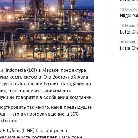
13 Октябр
10 Июля
,
08 Июля
,
al Indonesia (LCI) в Мераке, префектура
ким комплексом в Юго-Восточной Азии,
есурсов Индонезии Бахлил Лахадалия на
вив, что это снизит зависимость
укции, говорится в сообщении компании.
портировать так много, как в предыдущие
год) – это импортозамещение, а 30%
л Бахлил.
 Ethylene (LINE) был запущен в
ная мощность составляет 1 млн тонн