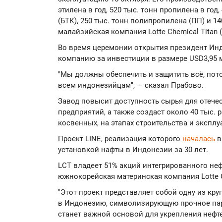
этилена в год, 520 тыс. тонн пропилена в год
(БТК), 250 тыс. тонн полипропилена (ПП) и 14
малайзийская компания Lotte Chemical Titan (
Во время церемонии открытия президент Ин
компанию за инвестиции в размере USD3,95 м
"Мы должны обеспечить и защитить всё, пот
всем индонезийцам", — сказал Прабово.
Завод повысит доступность сырья для отеч
предприятий, а также создаст около 40 тыс. р
косвенных, на этапах строительства и эксплу
Проект LINE, реализация которого
началась
в
установкой нафты в Индонезии за 30 лет.
LCT владеет 51% акций интегрированного не
южнокорейская материнская компания Lotte C
"Этот проект представляет собой одну из к
в Индонезию, символизирующую прочное пар
станет важной основой для укрепления неф