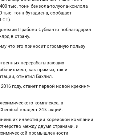
, 400 тыс. тонн бензола-толуола-ксилола
0 тыс. тонн бутадиена, сообщает
LCT).
донезии Прабово Субианто поблагодарил
лрд в страну.
ому что это приносит огромную пользу
ественных перерабатывающих
абочих мест, как прямых, так и
атации, отметил Бахлил.
 2016 году, станет первой новой крекинг-
фтехимического комплекса, а
hemical владеет 24% акций.
рупнейших инвестиций корейской компании
тнерство между двумя странами, и
техимической промышленности