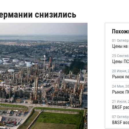
Германии снизились
Похож
01 Октябр
25 Сентяб
20 Июня
,
24 Мая
,
2
21 Июля
,
BASF ра
07 Октябр
BASF воз