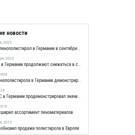
ие новости
я
,
2025
Цены на пенополистирол в Германии в сентябре выросли на 1,1%
ря
,
2025
Цены ПС в Германии продолжают снижаться в сентябре
2024
Рынок пенополистирола в Германии демонстрирует равновесие на фоне динамики спроса и предложения
024
Рынок ПС в Германии продемонстрировал значительную волатильность в мае
2016
сширил ассортимент пеноматериалов
я
,
2015
обновил продажи полистирола в Европе