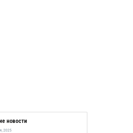
ие новости
я
,
2025