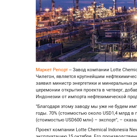
Маркет Репорт
-- Завод компании Lotte Chemic
Чилегон, является крупнейшим нефтехимичес
заявил министр энергетики и минеральных р
церемонии открытия проекта в четверг, доба
Индонезии от импорта нефтехимической прод
"Благодаря этому заводу мы уже не будем им
годы. 70% (стоимостью около USD1,4 млрд в 
(стоимостью USD600 млн) – экспорт", – сказа
Проект компании Lotte Chemical Indonesia New
эксплуатацию 15 октября. Его производствен