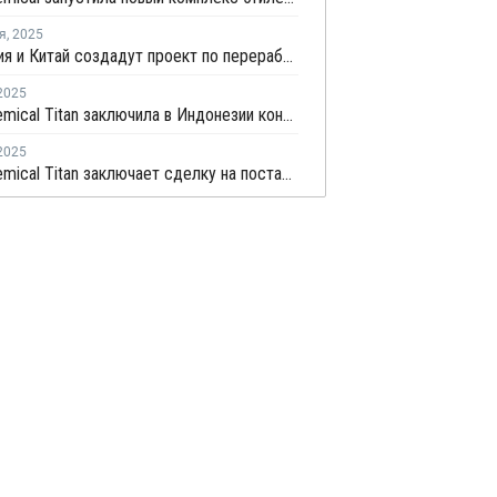
я
,
2025
Индонезия и Китай создадут проект по переработке угля в химикаты
2025
Lotte Chemical Titan заключила в Индонезии контракт на USD3 млрд на поставку этилена
2025
Lotte Chemical Titan заключает сделку на поставку этилена на сумму USD2,9 млрд в Индонезию