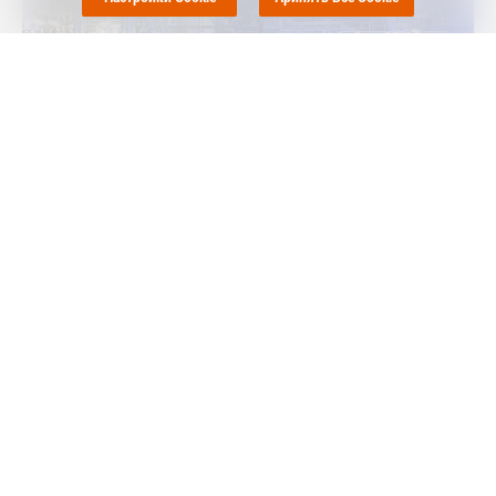
Маркет Репорт
-- Компания Ineos Styrolution, "дочка" крупного
европейского производителя нефтехимической продукции
Ineos, закрыла производство стирола в Антверпене (Antwerp,
Бельгия) на плановый ремонт, сообщает
Polymerupdate
.
По имеющимся данным, компания начала техническое
обслуживание на своей установке в начале октября 2025
года. Однако подробности о продолжительности простоя
остаются неподтвержденными, поскольку официального
заявления не было.
Ранее сообщалось, что Ineos Styrolution в июле объявил об
успешном коммерческом запуске своего 100%
биоатрибутированного полистирола под торговой маркой
Styrolution PS 158K BC100. С начала 2025 года пищевые
лотки, изготовленные из этого биоматериала, уже появились