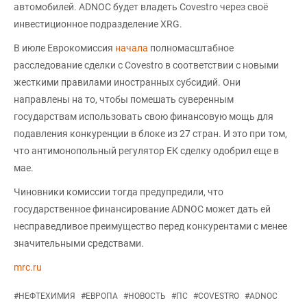
автомобилей. ADNOC будет владеть Covestro через своё
инвестиционное подразделение XRG.
В июле Еврокомиссия
начала
полномасштабное
расследование сделки с Covestro в соответствии с новыми
жесткими правилами иностранных субсидий. Они
направлены на то, чтобы помешать суверенным
государствам использовать свою финансовую мощь для
подавления конкуренции в блоке из 27 стран. И это при том,
что антимонопольный регулятор ЕК сделку одобрил еще в
мае.
Чиновники комиссии тогда предупредили, что
государственное финансирование ADNOC может дать ей
несправедливое преимущество перед конкурентами с менее
значительными средствами.
mrc.ru
#
НЕФТЕХИМИЯ
#
ЕВРОПА
#
НОВОСТЬ
#
ПС
#
COVESTRO
#
ADNOC