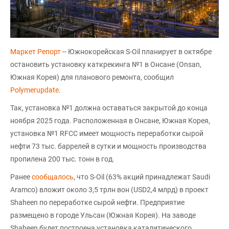
Маркет Репорт
-- Южнокорейская S-Oil планирует в октябре
остановить установку каткрекинга №1 в Онсане (Onsan,
Южная Корея) для планового ремонта, сообщил
Polymerupdate
.
Так, установка №1 должна оставаться закрытой до конца
ноября 2025 года. Расположенная в Онсане, Южная Корея,
установка №1 RFCC имеет мощность переработки сырой
нефти 73 тыс. баррелей в сутки и мощность производства
пропилена 200 тыс. тонн в год.
Ранее
сообщалось
, что S-Oil (63% акций принадлежат Saudi
Aramco) вложит около 3,5 трлн вон (USD2,4 млрд) в проект
Shaheen по переработке сырой нефти. Предприятие
размещено в городе Ульсан (Южная Корея). На заводе
Shaheen будет построена установка каталитического