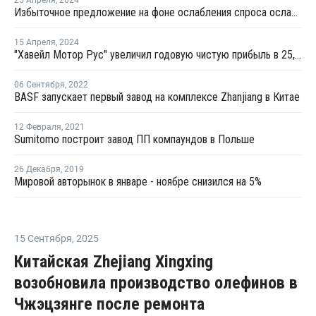
25 Апреля
,
2024
Избыточное предложение на фоне ослабления спроса ослабляет мировую химическую промышленность
15 Апреля
,
2024
"Хавейл Мотор Рус" увеличил годовую чистую прибыль в 25,8 раза
06 Сентября
,
2022
BASF запускает первый завод на комплексе Zhanjiang в Китае
12 Февраля
,
2021
Sumitomo построит завод ПП компаундов в Польше
26 Декабря
,
2019
Мировой авторынок в январе - ноябре снизился на 5%
15 Сентября
,
2025
Китайская Zhejiang Xingxing
возобновила производство олефинов в
Чжэцзянге после ремонта