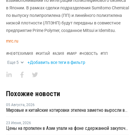
взаимопонимании по интеграции полиолефинового бизнеса
в Японии. В рамках сделки подразделения Sumitomo Chemical
по выпуску полипропилена (ПП) и линейного полиэтилена
низкой плотности (ЛПЭНП) будут переданы в совместное
предприятие Prime Polymer, созданное Mitsui и Idemitsu.
mrc.ru
#
НЕФТЕХИМИЯ
#
КИТАЙ
#
АЗИЯ
#
МИР
#
НОВОСТЬ
#
ПП
Еще
5
+Добавить все теги в фильтр
Похожие новости
05 Августа
,
2026
Мировые и китайские котировки этилена заметно выросли во второй половине июля
23 Июня
,
2026
Цены на пропилен в Азии упали на фоне сдержанной закупочной активности