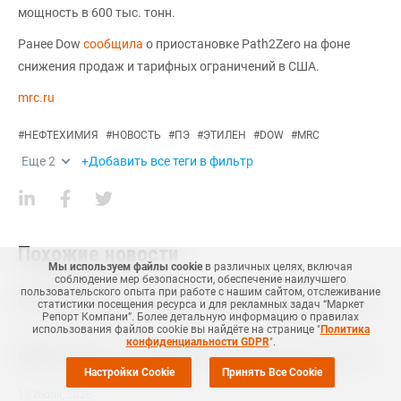
мощность в 600 тыс. тонн.
Ранее Dow
сообщила
о приостановке Path2Zero на фоне
снижения продаж и тарифных ограничений в США.
mrc.ru
#
НЕФТЕХИМИЯ
#
НОВОСТЬ
#
ПЭ
#
ЭТИЛЕН
#
DOW
#
MRC
Еще
2
+Добавить все теги в фильтр
Похожие новости
Мы используем файлы cookie
в различных целях, включая
соблюдение мер безопасности, обеспечение наилучшего
05 Августа
,
2026
пользовательского опыта при работе с нашим сайтом, отслеживание
Мировые и китайские котировки этилена заметно выросли во второй половине июля
статистики посещения ресурса и для рекламных задач “Маркет
Репорт Компани”. Более детальную информацию о правилах
использования файлов cookie вы найдёте на странице "
Политика
21 Июля
,
2026
конфиденциальности GDPR
".
Импорт этилена в материковый Китай в июне вырос на 59% по сравнению с предыдущим месяцем
Настройки Cookie
Принять Все Cookie
17 Июля
,
2026