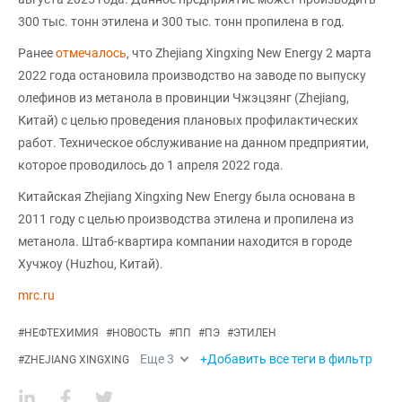
300 тыс. тонн этилена и 300 тыс. тонн пропилена в год.
Ранее
отмечалось
, что Zhejiang Xingxing New Energy 2 марта
2022 года остановила производство на заводе по выпуску
олефинов из метанола в провинции Чжэцзянг (Zhejiang,
Китай) с целью проведения плановых профилактических
работ. Техническое обслуживание на данном предприятии,
которое проводилось до 1 апреля 2022 года.
Китайская Zhejiang Xingxing New Energy была основана в
2011 году с целью производства этилена и пропилена из
метанола. Штаб-квартира компании находится в городе
Хучжоу (Huzhou, Китай).
mrc.ru
#
НЕФТЕХИМИЯ
#
НОВОСТЬ
#
ПП
#
ПЭ
#
ЭТИЛЕН
Еще
3
+Добавить все теги в фильтр
#
ZHEJIANG XINGXING