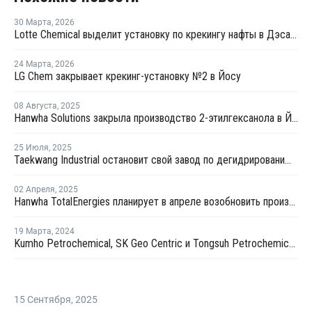
30 Марта
,
2026
Lotte Chemical выделит установку по крекингу нафты в Дэсане и объединится с HD Hyundai Chemical
24 Марта
,
2026
LG Chem закрывает крекинг-установку №2 в Йосу
08 Августа
,
2025
Hanwha Solutions закрыла производство 2-этилгексанола в Йосу
25 Июля
,
2025
Taekwang Industrial остановит свой завод по дегидрированию пропана в Южной Корее
02 Апреля
,
2025
Hanwha TotalEnergies планирует в апреле возобновить производство на крекинг-установке в Даэсане
19 Марта
,
2024
Kumho Petrochemical, SK Geo Centric и Tongsuh Petrochemical создадут цепочку поставок биомономеров
15 Сентября
,
2025