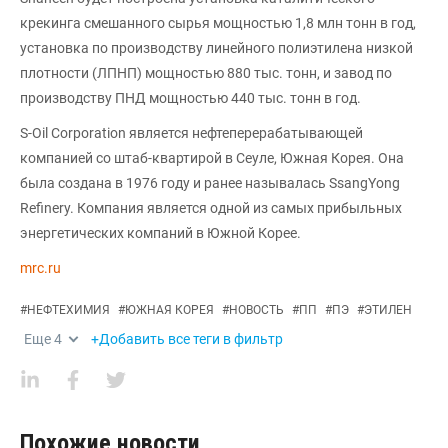
крекинга смешанного сырья мощностью 1,8 млн тонн в год,
установка по производству линейного полиэтилена низкой
плотности (ЛПНП) мощностью 880 тыс. тонн, и завод по
производству ПНД мощностью 440 тыс. тонн в год.
S-Oil Corporation является нефтеперерабатывающей
компанией со штаб-квартирой в Сеуле, Южная Корея. Она
была создана в 1976 году и ранее называлась SsangYong
Refinery. Компания является одной из самых прибыльных
энергетических компаний в Южной Корее.
mrc.ru
#
НЕФТЕХИМИЯ
#
ЮЖНАЯ КОРЕЯ
#
НОВОСТЬ
#
ПП
#
ПЭ
#
ЭТИЛЕН
Еще
4
+Добавить все теги в фильтр
Похожие новости