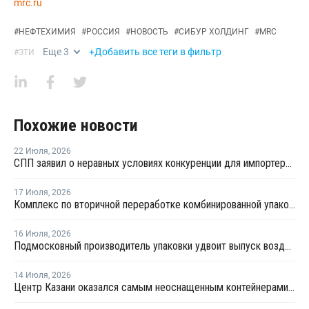
mrc.ru
#
НЕФТЕХИМИЯ
#
РОССИЯ
#
НОВОСТЬ
#
СИБУР ХОЛДИНГ
#
MRC
Еще
3
+Добавить все теги в фильтр
#
ЗТИ
Похожие новости
22 Июля
,
2026
СПП заявил о неравных условиях конкуренции для импортеров полимерной упаковки в рамках российского РОП
17 Июля
,
2026
Комплекс по вторичной переработке комбинированной упаковки запущен в Челябинске
16 Июля
,
2026
Подмосковный производитель упаковки удвоит выпуск воздушно-пузырчатой пленки до 30 млн кв. метров в год
14 Июля
,
2026
Центр Казани оказался самым неоснащенным контейнерами раздельного сбора отходов