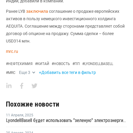
Индии, добавили в компании.
Ранее LYB
заключила
соглашение о продаже европейских
активов в пользу немецкого инвестиционного холдинга
AEQUITA. Соглашение между сторонами представляет собой
договор об опционе на продажу. Сумма сделки – более
USD314 млн.
mrc.ru
#
НЕФТЕХИМИЯ
#
КИТАЙ
#
НОВОСТЬ
#
ПП
#
LYONDELLBASELL
Еще
3
+Добавить все теги в фильтр
#
MRC
Похожие новости
11 Апреля
,
2025
LyondellBasell будет использовать "зеленую" электроэнергию для полного обеспечения завода компаундирования ПП в Китае