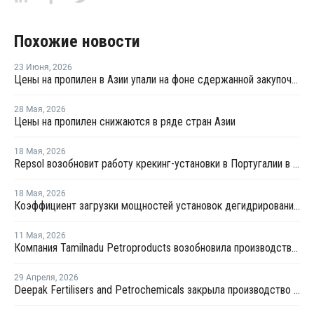
Похожие новости
23 Июня
,
2026
Цены на пропилен в Азии упали на фоне сдержанной закупочной активности
28 Мая
,
2026
Цены на пропилен снижаются в ряде стран Азии
18 Мая
,
2026
Repsol возобновит работу крекинг-установки в Португалии в июне
18 Мая
,
2026
Коэффициент загрузки мощностей установок дегидрированию пропана в Китае в мае снизится примерно до 50%
11 Мая
,
2026
Компания Tamilnadu Petroproducts возобновила производство окиси пропилена
29 Апреля
,
2026
Deepak Fertilisers and Petrochemicals закрыла производство изопропилового спирта из-за перебоев в поставках пропилена