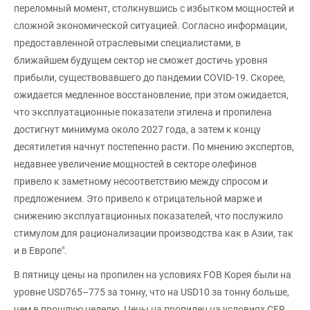
переломный момент, столкнувшись с избытком мощностей и
сложной экономической ситуацией. Согласно информации,
предоставленной отраслевыми специалистами, в
ближайшем будущем сектор не сможет достичь уровня
прибыли, существовавшего до пандемии COVID-19. Скорее,
ожидается медленное восстановление, при этом ожидается,
что эксплуатационные показатели этилена и пропилена
достигнут минимума около 2027 года, а затем к концу
десятилетия начнут постепенно расти. По мнению экспертов,
недавнее увеличение мощностей в секторе олефинов
привело к заметному несоответствию между спросом и
предложением. Это привело к отрицательной марже и
снижению эксплуатационных показателей, что послужило
стимулом для рационализации производства как в Азии, так
и в Европе".
В пятницу цены на пропилен на условиях FOB Корея были на
уровне USD765–775 за тонну, что на USD10 за тонну больше,
чем в прошлую неделю. Цены на пропилен на условиях CFR