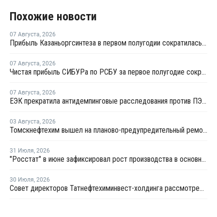
Похожие новости
07 Августа
,
2026
Прибыль Казаньоргсинтеза в первом полугодии сократилась более чем в 2 раза
07 Августа
,
2026
Чистая прибыль СИБУРа по РСБУ за первое полугодие сократилась в 3,6 раза
07 Августа
,
2026
ЕЭК прекратила антидемпинговые расследования против ПЭ и ПП из Азербайджана и Туркменистана
03 Августа
,
2026
Томскнефтехим вышел на планово-предупредительный ремонт
31 Июля
,
2026
"Росстат" в июне зафиксировал рост производства в основных группах пластмасс
30 Июля
,
2026
Совет директоров Татнефтехиминвест-холдинга рассмотрел инновационные решения для разных сфер экономики