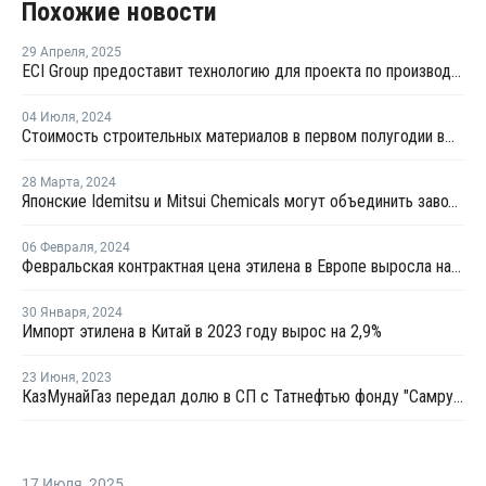
Похожие новости
29 Апреля
,
2025
ECI Group предоставит технологию для проекта по производству сополимеров в Китае
04 Июля
,
2024
Стоимость строительных материалов в первом полугодии выросла в РФ в среднем на 10-21%
28 Марта
,
2024
Японские Idemitsu и Mitsui Chemicals могут объединить заводы по производству этилена в Тибе
06 Февраля
,
2024
Февральская контрактная цена этилена в Европе выросла на EUR5 за тонну
30 Января
,
2024
Импорт этилена в Китай в 2023 году вырос на 2,9%
23 Июня
,
2023
КазМунайГаз передал долю в СП с Татнефтью фонду "Самрук-Казына"
17 Июля
,
2025