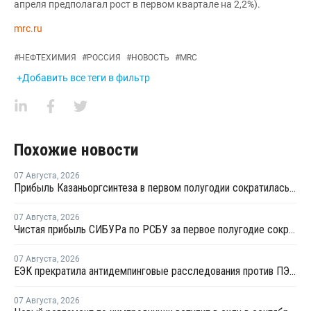
апреля предполагал рост в первом квартале на 2,2%).
mrc.ru
#
НЕФТЕХИМИЯ
#
РОССИЯ
#
НОВОСТЬ
#
MRC
+Добавить все теги в фильтр
Похожие новости
07 Августа
,
2026
Прибыль Казаньоргсинтеза в первом полугодии сократилась более чем в 2 раза
07 Августа
,
2026
Чистая прибыль СИБУРа по РСБУ за первое полугодие сократилась в 3,6 раза
07 Августа
,
2026
ЕЭК прекратила антидемпинговые расследования против ПЭ и ПП из Азербайджана и Туркменистана
07 Августа
,
2026