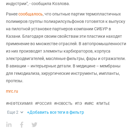
индустрии", - сообщила Козлова.
Ранее
сообщалось
, что опытные партии термопластичных
полимеров группы полиарилсульфонов готовятся к выпуску
на пилотной установке партнеров компании СИБУР в
Казани. Благодаря своим свойствам эти пластики находят
применение во множестве отраслей. В автопромышленности
из них производят элементы карбюраторов, корпуса
электродвигателей, масляные фильтры, фары и отражатели.
В авиации – интерьерные детали. В медицине – мембраны
для гемодиализа, хирургические инструменты, импланты,
протезы.
mrc.ru
#
НЕФТЕХИМИЯ
#
РОССИЯ
#
НОВОСТЬ
#
ПЭ
#
MRC
#
ЛИТЬЕ
Еще
2
+Добавить все теги в фильтр