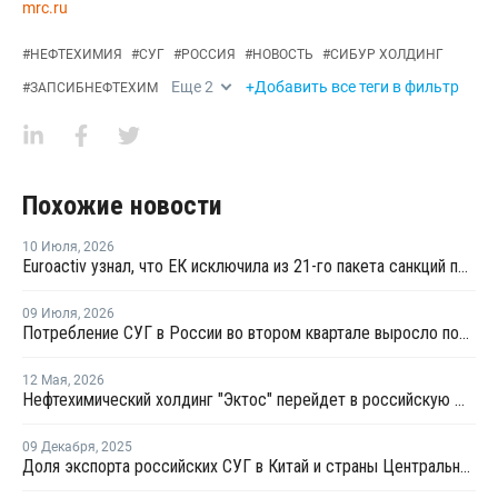
mrc.ru
#
НЕФТЕХИМИЯ
#
СУГ
#
РОССИЯ
#
НОВОСТЬ
#
СИБУР ХОЛДИНГ
Еще
2
+Добавить все теги в фильтр
#
ЗАПСИБНЕФТЕХИМ
Похожие новости
10 Июля
,
2026
Euroactiv узнал, что ЕК исключила из 21-го пакета санкций против России
09 Июля
,
2026
Потребление СУГ в России во втором квартале выросло почти на 9%
12 Мая
,
2026
Нефтехимический холдинг "Эктос" перейдет в российскую юрисдикцию
09 Декабря
,
2025
Доля экспорта российских СУГ в Китай и страны Центральной Азии выросла до 85%