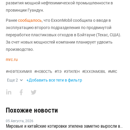
развития мощной нефтехимической промышленности в
провинции Гуандун.
Ранее
сообщалось
, что ExxonMobil сообщила о вводе в
эксплуатацию второго подразделения по продвинутой
переработке пластиковых отходов в Бэйтауне (Техас, США).
За счет новых мощностей компании планирует удвоить
производство.
mrc.ru
#
НЕФТЕХИМИЯ
#
НОВОСТЬ
#
ПЭ
#
ЭТИЛЕН
#
EXXONMOBIL
#
MRC
Еще
2
+Добавить все теги в фильтр
Похожие новости
05 Августа
,
2026
Мировые и китайские котировки этилена заметно выросли во второй половине июля