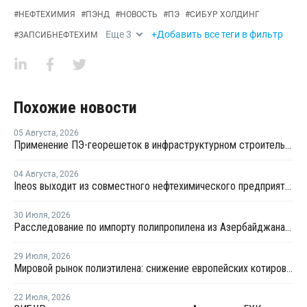
#
НЕФТЕХИМИЯ
#
ПЭНД
#
НОВОСТЬ
#
ПЭ
#
СИБУР ХОЛДИНГ
Еще
3
+Добавить все теги в фильтр
#
ЗАПСИБНЕФТЕХИМ
Похожие новости
05 Августа
,
2026
Применение ПЭ-георешеток в инфраструктурном строительстве позволяет сократить расход щебня на 30%
04 Августа
,
2026
Ineos выходит из совместного нефтехимического предприятия с Sinopec
30 Июля
,
2026
Расследование по импорту полипропилена из Азербайджана продлено на три месяца
29 Июля
,
2026
Мировой рынок полиэтилена: снижение европейских котировок и перестройка ценового диапазона в Китае
22 Июля
,
2026