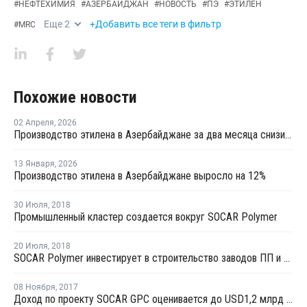
#
НЕФТЕХИМИЯ
#
АЗЕРБАЙДЖАН
#
НОВОСТЬ
#
ПЭ
#
ЭТИЛЕН
Еще
2
+Добавить все теги в фильтр
#
MRC
Похожие новости
02 Апреля
,
2026
Производство этилена в Азербайджане за два месяца снизилось на 31%
13 Января
,
2026
Производство этилена в Азербайджане выросло на 12%
30 Июля
,
2018
Промышленный кластер создается вокруг SOCAR Polymer
20 Июля
,
2018
SOCAR Polymer инвестирует в строительство заводов ПП и ПЭ около USD820 млн
08 Ноября
,
2017
Доход по проекту SOCAR GPC оценивается до USD1,2 млрд ежегодно