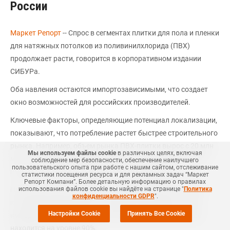
России
Маркет Репорт
-- Спрос в сегментах плитки для пола и пленки
для натяжных потолков из поливинилхлорида (ПВХ)
продолжает расти, говорится в корпоративном издании
СИБУРа.
Оба навления остаются импортозависимыми, что создает
окно возможностей для российских производителей.
Ключевые факторы, определяющие потенциал локализации,
показывают, что потребление растет быстрее строительного
рынка. Например, объем рынка ПВХ-плитки вырос с 20 млн
Мы используем файлы cookie
в различных целях, включая
м? в 2022 году до 30 млн м? в 2024-м, а рынок ПВХ-пленки
соблюдение мер безопасности, обеспечение наилучшего
пользовательского опыта при работе с нашим сайтом, отслеживание
вырос с 12 млн м? до 28 млн м? за тот же период.
статистики посещения ресурса и для рекламных задач “Маркет
Репорт Компани”. Более детальную информацию о правилах
использования файлов cookie вы найдёте на странице "
Политика
При этом высоко зависима от импорта ПВХ-плитка, доля
конфиденциальности GDPR
".
которой составляет 68% от объема потребления, а доля
Настройки Cookie
Принять Все Cookie
импортной ПВХ-пленки для натяжных потолков все еще
находится на уровне 90%.