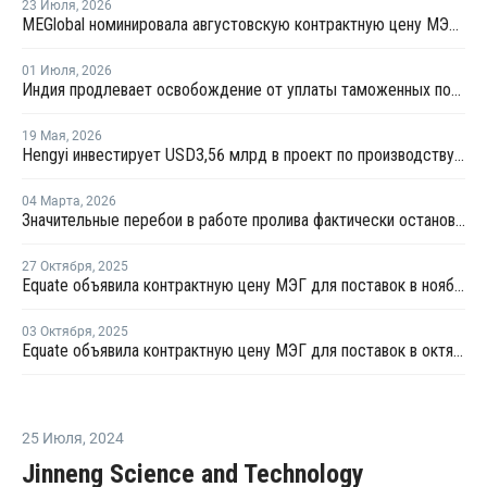
23 Июля
,
2026
MEGlobal номинировала августовскую контрактную цену МЭГ для Азии
01 Июля
,
2026
Индия продлевает освобождение от уплаты таможенных пошлин на импорт нефтехимии на фоне конфликта на Ближнем Востоке
19 Мая
,
2026
Hengyi инвестирует USD3,56 млрд в проект по производству МЭГ из угля в Китае
04 Марта
,
2026
Значительные перебои в работе пролива фактически остановят производство МЭГ в Персидском заливе
27 Октября
,
2025
Equate объявила контрактную цену МЭГ для поставок в ноябре
03 Октября
,
2025
Equate объявила контрактную цену МЭГ для поставок в октябре
25 Июля
,
2024
Jinneng Science and Technology