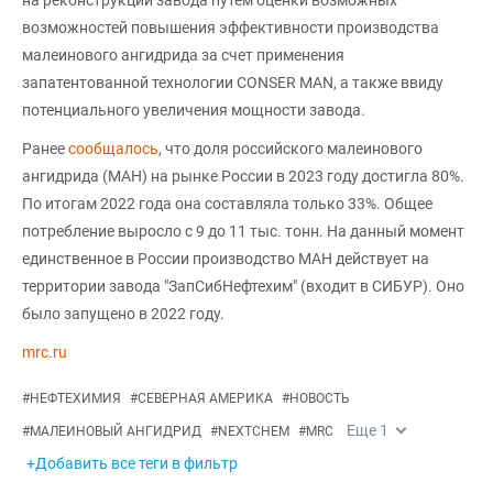
возможностей повышения эффективности производства
малеинового ангидрида за счет применения
запатентованной технологии CONSER MAN, а также ввиду
потенциального увеличения мощности завода.
Ранее
сообщалось
, что доля российского малеинового
ангидрида (МАН) на рынке России в 2023 году достигла 80%.
По итогам 2022 года она составляла только 33%. Общее
потребление выросло с 9 до 11 тыс. тонн. На данный момент
единственное в России производство МАН действует на
территории завода "ЗапСибНефтехим" (входит в СИБУР). Оно
было запущено в 2022 году.
mrc.ru
#
НЕФТЕХИМИЯ
#
СЕВЕРНАЯ АМЕРИКА
#
НОВОСТЬ
Еще
1
#
МАЛЕИНОВЫЙ АНГИДРИД
#
NEXTCHEM
#
MRC
+Добавить все теги в фильтр