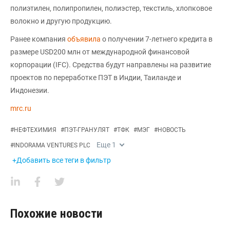
полиэтилен, полипропилен, полиэстер, текстиль, хлопковое
волокно и другую продукцию.
Ранее компания
объявила
о получении 7-летнего кредита в
размере USD200 млн от международной финансовой
корпорации (IFC). Средства будут направлены на развитие
проектов по переработке ПЭТ в Индии, Таиланде и
Индонезии.
mrc.ru
#
НЕФТЕХИМИЯ
#
ПЭТ-ГРАНУЛЯТ
#
ТФК
#
МЭГ
#
НОВОСТЬ
Еще
1
#
INDORAMA VENTURES PLC
+Добавить все теги в фильтр
Похожие новости