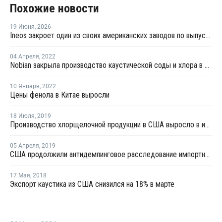
Похожие новости
19 Июня
,
2026
Ineos закроет один из своих американских заводов по выпуску полистирола
04 Апреля
,
2022
Nobian закрыла производство каустической соды и хлора в Нидерландах
10 Января
,
2022
Цены фенола в Китае выросли
18 Июля
,
2019
Производство хлорщелочной продукции в США выросло в июне
05 Апреля
,
2019
США продолжили антидемпинговое расследование импортного ацетона из пяти стран
17 Мая
,
2018
Экспорт каустика из США снизился на 18% в марте