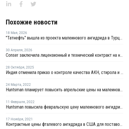
Похожие новости
18 Мая
,
2026
"Татнефть" вышла из проекта малеинового ангидрида в Турции
30 Апреля
,
2026
Conser заключила лицензионный и технический контракт на новый завод по производству тримеллитового ангидрида в Китае
28 Октября
,
2025
Индия отменила приказ о контроле качества АКН, стирола и малеинового ангидрида
24 Марта
,
2022
Huntsman планирует повысить апрельские цены на малеиновый ангидрид для Северной и Южной Америки
11 Февраля
,
2022
Huntsman повысила февральскую цену малеинового ангидрида для Северной и Южной Америки
17 Ноября
,
2021
Контрактные цены фталевого ангидрида в США для поставок в декабре выросли на USD99 за тонну