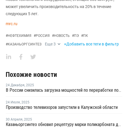
может увеличить производительность на 20% в течение
следующих 5 лет.
mrc.ru
#
НЕФТЕХИМИЯ
#
РОССИЯ
#
НОВОСТЬ
#
ПЭ
#
ПК
Еще
3
+Добавить все теги в фильтр
#
КАЗАНЬОРГСИНТЕЗ
Похожие новости
24 Декабря
,
2025
В России снизилась загрузка мощностей по переработке поликарбоната
24 Июля
,
2025
Производство телевизоров запустили в Калужской области
30 Апреля
,
2025
Казаньоргсинтез обновил рецептуру марки поликарбоната для светотехники