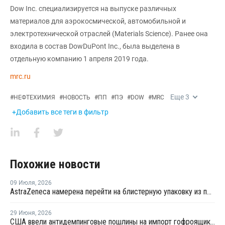
Dow Inc. специализируется на выпуске различных
материалов для аэрокосмической, автомобильной и
электротехнической отраслей (Materials Science). Ранее она
входила в состав DowDuPont Inc., была выделена в
отдельную компанию 1 апреля 2019 года.
mrc.ru
Еще
3
#
НЕФТЕХИМИЯ
#
НОВОСТЬ
#
ПП
#
ПЭ
#
DOW
#
MRC
+Добавить все теги в фильтр
Похожие новости
09 Июля
,
2026
AstraZeneca намерена перейти на блистерную упаковку из полипропилена
29 Июня
,
2026
США ввели антидемпинговые пошлины на импорт гофроящиков из полипропилена