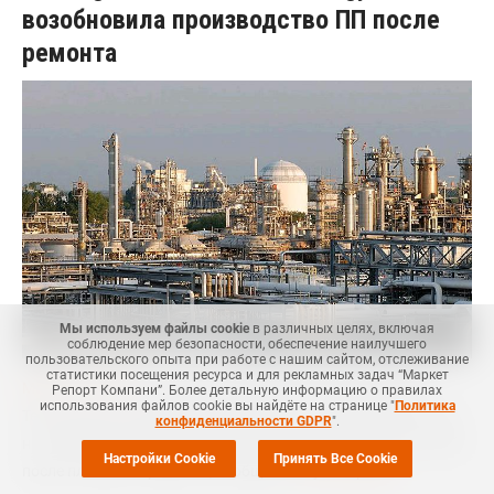
возобновила производство ПП после
ремонта
Мы используем файлы cookie
в различных целях, включая
соблюдение мер безопасности, обеспечение наилучшего
пользовательского опыта при работе с нашим сайтом, отслеживание
статистики посещения ресурса и для рекламных задач “Маркет
Маркет Репорт
-- Китайская компания Jinneng Science &
Репорт Компани”. Более детальную информацию о правилах
использования файлов cookie вы найдёте на странице "
Политика
Technology возобновила производство полипропилена (ПП)
конфиденциальности GDPR
".
на линии №3 в Циндао (Qingdao, провинция Шаньдун, Китай)
Настройки Cookie
Принять Все Cookie
после планового ремонта, сообщает
Polymerupdate
.