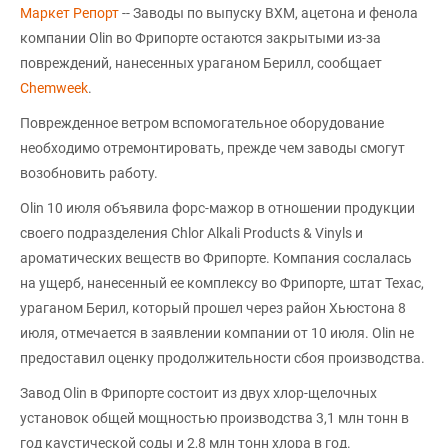
Маркет Репорт
-- Заводы по выпуску ВХМ, ацетона и фенола
компании Olin во Фрипорте остаются закрытыми из-за
повреждений, нанесенных ураганом Берилл, сообщает
Chemweek
.
Поврежденное ветром вспомогательное оборудование
необходимо отремонтировать, прежде чем заводы смогут
возобновить работу.
Olin 10 июля объявила форс-мажор в отношении продукции
своего подразделения Chlor Alkali Products & Vinyls и
ароматических веществ во Фрипорте. Компания сослалась
на ущерб, нанесенный ее комплексу во Фрипорте, штат Техас,
ураганом Берил, который прошел через район Хьюстона 8
июля, отмечается в заявлении компании от 10 июля. Olin не
предоставил оценку продолжительности сбоя производства.
Завод Olin в Фрипорте состоит из двух хлор-щелочных
установок общей мощностью производства 3,1 млн тонн в
год каустической соды и 2,8 млн тонн хлора в год.