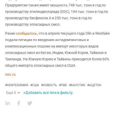
Предприятие также имеет мощность 748 тыс. тонн в год по
производству этилендихлорида (EDC), 194 тыс. тонн в год по
производству бисфенола А и 250 тыс. тонн в год по
производству эпоксидных смол.
Ранее
сообщалось
, что в апреле текущего года Olin и Westlake
подали петиции по введению антидемпинговых и
компенсационных пошлин на импорт некоторых видов
эпоксидных смол из Китая, Индии, Южной Кореи, Тайваня и
Таиланда. На Южную Корею и Тайвань приходится более 60%
общего импорта эпоксидных смол в США.
mrc.ru
#
НЕФТЕХИМИЯ
#
США
#
НОВОСТЬ
#
ПВХ
#
КАУСТИК
#
АЦЕТОН
Еще
5
+Добавить все теги в фильтр