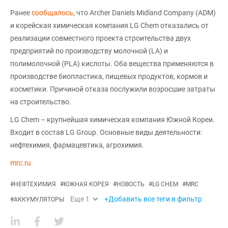
Ранее
сообщалось
, что Archer Daniels Midland Company (ADM)
и корейская химическая компания LG Chem отказались от
реализации совместного проекта строительства двух
предприятий по производству молочной (LA) и
полимолочной (PLA) кислоты. Оба вещества применяются в
производстве биопластика, пищевых продуктов, кормов и
косметики. Причиной отказа послужили возросшие затраты
на строительство.
LG Chem – крупнейшая химическая компания Южной Кореи.
Входит в состав LG Group. Основные виды деятельности:
нефтехимия, фармацевтика, агрохимия.
mrc.ru
#
НЕФТЕХИМИЯ
#
ЮЖНАЯ КОРЕЯ
#
НОВОСТЬ
#
LG CHEM
#
MRC
Еще
1
+Добавить все теги в фильтр
#
АККУМУЛЯТОРЫ