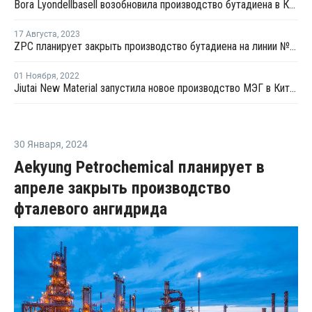
Bora Lyondellbasell возобновила производство бутадиена в Китае после ремонта
17 Августа
,
2023
ZPC планирует закрыть производство бутадиена на линии №3 в Китае
01 Ноября
,
2022
Jiutai New Material запустила новое производство МЭГ в Китае
30 Января
,
2024
Aekyung Petrochemical планирует в
апреле закрыть производство
фталевого ангидрида