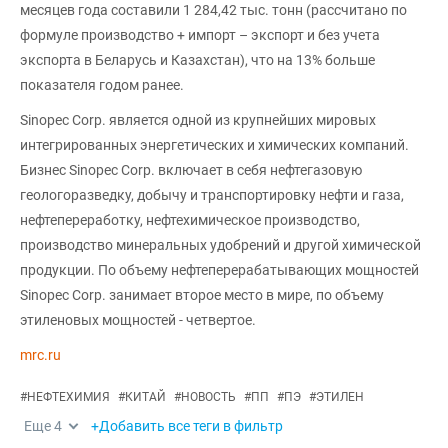
месяцев года составили 1 284,42 тыс. тонн (рассчитано по
формуле производство + импорт – экспорт и без учета
экспорта в Беларусь и Казахстан), что на 13% больше
показателя годом ранее.
Sinopec Corp. является одной из крупнейших мировых
интегрированных энергетических и химических компаний.
Бизнес Sinopec Corp. включает в себя нефтегазовую
геологоразведку, добычу и транспортировку нефти и газа,
нефтепереработку, нефтехимическое производство,
производство минеральных удобрений и другой химической
продукции. По объему нефтеперерабатывающих мощностей
Sinopec Corp. занимает второе место в мире, по объему
этиленовых мощностей - четвертое.
mrc.ru
#
НЕФТЕХИМИЯ
#
КИТАЙ
#
НОВОСТЬ
#
ПП
#
ПЭ
#
ЭТИЛЕН
Еще
4
+Добавить все теги в фильтр