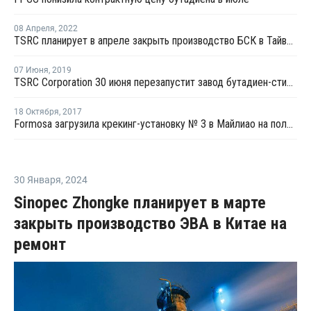
08 Апреля
,
2022
TSRC планирует в апреле закрыть производство БСК в Тайване на ремонт
07 Июня
,
2019
TSRC Corporation 30 июня перезапустит завод бутадиен-стирольного каучука в Тайване после планового ремонта
18 Октября
,
2017
Formosa загрузила крекинг-установку № 3 в Майлиао на полную мощность
30 Января
,
2024
Sinopec Zhongke планирует в марте
закрыть производство ЭВА в Китае на
ремонт