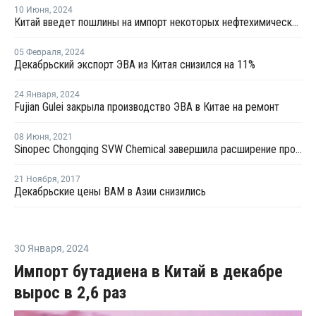
10 Июня
,
2024
Китай введет пошлины на импорт некоторых нефтехимических продуктов из Тайваня
05 Февраля
,
2024
Декабрьский экспорт ЭВА из Китая снизился на 11%
24 Января
,
2024
Fujian Gulei закрыла производство ЭВА в Китае на ремонт
08 Июня
,
2021
Sinopec Chongqing SVW Chemical завершила расширение производства сополимеров этилена винилацетата в Китае
21 Ноября
,
2017
Декабрьские цены ВАМ в Азии снизились
30 Января
,
2024
Импорт бутадиена в Китай в декабре
вырос в 2,6 раз