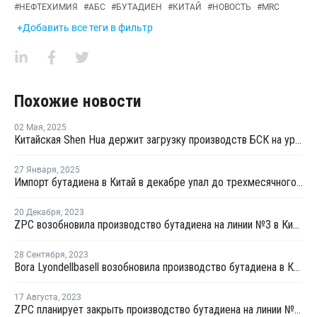
#
НЕФТЕХИМИЯ
#
АБС
#
БУТАДИЕН
#
КИТАЙ
#
НОВОСТЬ
#
MRC
+Добавить все теги в фильтр
Похожие новости
02 Мая
,
2025
Китайская Shen Hua держит загрузку производств БСК на уровне 80%
27 Января
,
2025
Импорт бутадиена в Китай в декабре упал до трехмесячного минимума
20 Декабря
,
2023
ZPC возобновила производство бутадиена на линии №3 в Китае
28 Сентября
,
2023
Bora Lyondellbasell возобновила производство бутадиена в Китае после ремонта
17 Августа
,
2023
ZPC планирует закрыть производство бутадиена на линии №3 в Китае