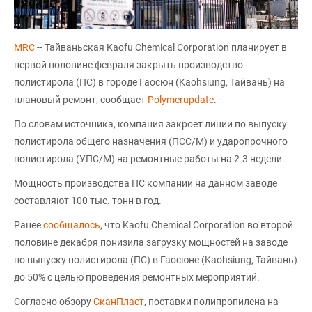
MRC
-- Тайваньская Kaofu Chemical Corporation планирует в
первой половине февраля закрыть производство
полистирола (ПС) в городе Гаосюн (Kaohsiung, Тайвань) на
плановый ремонт, сообщает
Polymerupdate
.
По словам источника, компания закроет линии по выпуску
полистирола общего назначения (ПСС/М) и ударопрочного
полистирола (УПС/М) на ремонтные работы на 2-3 недели.
Мощность производства ПС компании на данном заводе
составляют 100 тыс. тонн в год.
Ранее
сообщалось
, что Kaofu Chemical Corporation во второй
половине декабря понизила загрузку мощностей на заводе
по выпуску полистирола (ПС) в Гаосюне (Kaohsiung, Тайвань)
до 50% с целью проведения ремонтных мероприятий.
Согласно обзору
СканПласт
, поставки полипропилена на