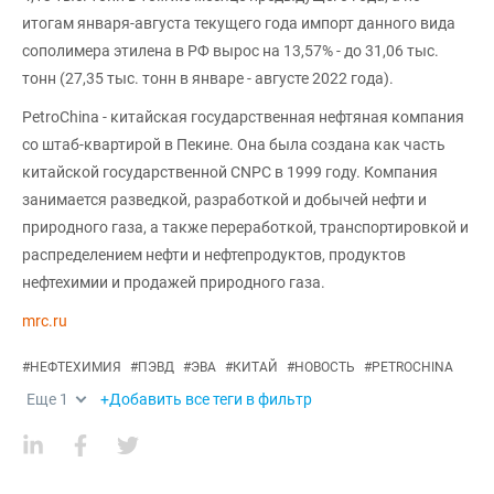
итогам января-августа текущего года импорт данного вида
сополимера этилена в РФ вырос на 13,57% - до 31,06 тыс.
тонн (27,35 тыс. тонн в январе - августе 2022 года).
PetroChina - китайская государственная нефтяная компания
со штаб-квартирой в Пекине. Она была создана как часть
китайской государственной CNPC в 1999 году. Компания
занимается разведкой, разработкой и добычей нефти и
природного газа, а также переработкой, транспортировкой и
распределением нефти и нефтепродуктов, продуктов
нефтехимии и продажей природного газа.
mrc.ru
#
НЕФТЕХИМИЯ
#
ПЭВД
#
ЭВА
#
КИТАЙ
#
НОВОСТЬ
#
PETROCHINA
Еще
1
+Добавить все теги в фильтр