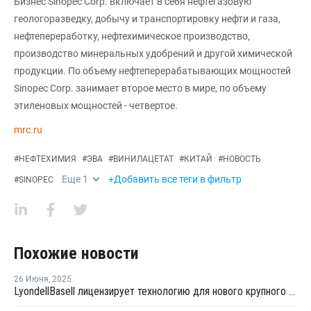
Бизнес Sinopec Corp. включает в себя нефтегазовую
геологоразведку, добычу и транспортировку нефти и газа,
нефтепереработку, нефтехимическое производство,
производство минеральных удобрений и другой химической
продукции. По объему нефтеперерабатывающих мощностей
Sinopec Corp. занимает второе место в мире, по объему
этиленовых мощностей - четвертое.
mrc.ru
#
НЕФТЕХИМИЯ
#
ЭВА
#
ВИНИЛАЦЕТАТ
#
КИТАЙ
#
НОВОСТЬ
Еще
1
+Добавить все теги в фильтр
#
SINOPEC
Похожие новости
26 Июня
,
2025
LyondellBasell лицензирует технологию для нового крупного китайского полиолефинового комплекса