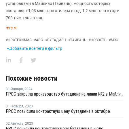
установками в Майлиао (Тайвань), мощность которых
составляет 1,03 млн тонн этилена в год, 1,2 млн тонн в год и
700 тыс. тонн в год.
mrc.ru
#
НЕФТЕХИМИЯ
#
АБС
#
БУТАДИЕН
#
ТАЙВАНЬ
#
НОВОСТЬ
#
MRC
+Добавить все теги в фильтр
Похожие новости
31 Января
,
2024
FPCC закрыла производство бутадиена на линии №2 в Майлиао на ремонт
01 Ноября
,
2023
FPCC повысила контрактную цену бутадиена в октябре
02 Августа
,
2023
FPCC понизила контрактную цену бутадиена в июле