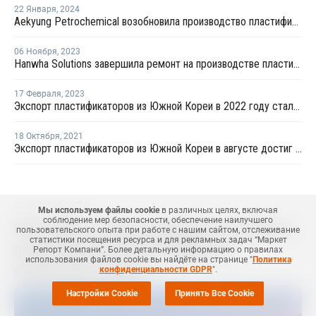
22 Января
,
2024
Aekyung Petrochemical возобновила производство пластификаторов
06 Ноября
,
2023
Hanwha Solutions завершила ремонт на производстве пластификаторов в Ульсане
17 Февраля
,
2023
Экспорт пластификаторов из Южной Кореи в 2022 году стал самым низким за последние 15 лет
18 Октября
,
2021
Экспорт пластификаторов из Южной Кореи в августе достиг 3-месячного минимума
29 Января
,
2024
Мы используем файлы cookie
в различных целях, включая
соблюдение мер безопасности, обеспечение наилучшего
PetroChina Lanhai планирует построить
пользовательского опыта при работе с нашим сайтом, отслеживание
статистики посещения ресурса и для рекламных задач “Маркет
производство полиолефинов в
Репорт Компани”. Более детальную информацию о правилах
использования файлов cookie вы найдёте на странице "
Политика
провинции Цзянсу
конфиденциальности GDPR
".
Настройки Cookie
Принять Все Cookie