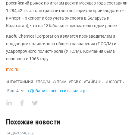
российский рынок по итогам десяти месяцев года составили
1 284,42 тыс. тонн (рассчитано по формуле производство +
импорт – экспорт и без учета экспорта в Беларусь и
Казахстан), что на 13% больше показателя годом ранее.
Kaofu Chemical Corporation является производителем и
продавцом полистирола общего назначения (ПСС/М) и
ударопрочного полистирола (УПС/М). Компания была
основана в 1968 году.
mrc.ru
#
НЕФТЕХИМИЯ
#
ПСС/М
#
УПС/М
#
ПСВ-С
#
ТАЙВАНЬ
#
НОВОСТЬ
Еще
4
+Добавить все теги в фильтр
Похожие новости
14 Декабря
,
2021