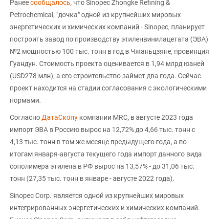
Ранее
сообщалось
, что Sinopec Zhongke Refining &
Petrochemical, "дочка" одной из крупнейших мировых
энергетических и химических компаний - Sinopec, планирует
построить завод по производству этиленвинилацетата (ЭВА)
№2 мощностью 100 тыс. тонн в год в Чжаньцзяне, провинция
Гуандун. Стоимость проекта оценивается в 1,94 млрд юаней
(USD278 млн), а его строительство займет два года. Сейчас
проект находится на стадии согласования с экологическими
нормами.
Согласно
ДатаСкопу
компании MRC, в августе 2023 года
импорт ЭВА в Россию вырос на 12,72% до 4,66 тыс. тонн с
4,13 тыс. тонн в том же месяце предыдущего года, а по
итогам января-августа текущего года импорт данного вида
сополимера этилена в РФ вырос на 13,57% - до 31,06 тыс.
тонн (27,35 тыс. тонн в январе - августе 2022 года).
Sinopec Corp. является одной из крупнейших мировых
интегрированных энергетических и химических компаний.