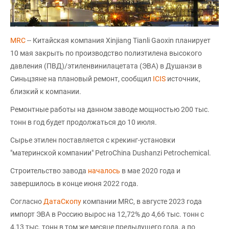
MRC
-- Китайская компания Xinjiang Tianli Gaoxin планирует
10 мая закрыть по производство полиэтилена высокого
давления (ПВД)/этиленвинилацетата (ЭВА) в Душанзи в
Синьцзяне на плановый ремонт, сообщил
ICIS
источник,
близкий к компании.
Ремонтные работы на данном заводе мощностью 200 тыс.
тонн в год будет продолжаться до 10 июля.
Сырье этилен поставляется с крекинг-установки
"материнской компании" PetroChina Dushanzi Petrochemical.
Строительство завода
началось
в мае 2020 года и
завершилось в конце июня 2022 года.
Согласно
ДатаСкопу
компании MRC, в августе 2023 года
импорт ЭВА в Россию вырос на 12,72% до 4,66 тыс. тонн с
4,13 тыс. тонн в том же месяце предыдущего года, а по