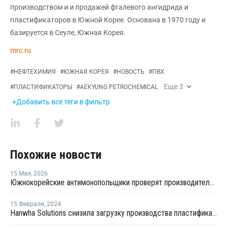
производством и и продажей фталевого ангидрида и
пластификаторов в Южной Корее. Основана в 1970 году и
базируется в Сеуле, Южная Корея.
mrc.ru
#
НЕФТЕХИМИЯ
#
ЮЖНАЯ КОРЕЯ
#
НОВОСТЬ
#
ПВХ
Еще
3
#
ПЛАСТИФИКАТОРЫ
#
AEKYUNG PETROCHEMICAL
+Добавить все теги в фильтр
Похожие новости
15 Мая
,
2026
Южнокорейские антимонопольщики проверят производителей ПВХ на предмет картельного сговора
15 Февраля
,
2024
Hanwha Solutions снизила загрузку производства пластификаторов в Ульсане