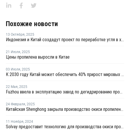
Похожие новости
13 Октября
,
2025
Индонезия и Китай создадут проект по переработке угля в химикаты
21 Июля
,
2025
Цены пропилена выросли в Китае
03 Июля
,
2025
К 2030 году Китай может обеспечить 40% прирост мировых мощностей по выпуску пропилена
22 Мая
,
2025
Fuzhou ввела в эксплуатацию завод по дегидрированию пропана мощностью 900 тысяч тонн
24 Февраля
,
2025
Китайская Shenghong закрыла производство окиси пропилена и стирола в Цзянсу из-за слабой маржи
11 Ноября
,
2024
Solvay предоставит технологию для производства окиси пропилена в Китае