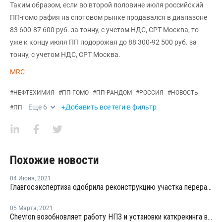
Таким образом, если во второй половине июля российский
ПП-гомо рафия на спотовом рынке продавался в диапазоне
83 600-87 600 руб. за тонну, с учетом НДС, СРТ Москва, то
уже к концу июля ПП подорожал до 88 300-92 500 руб. за
тонну, с учетом НДС, СРТ Москва.
MRC
#
НЕФТЕХИМИЯ
#
ПП-ГОМО
#
ПП-РАНДОМ
#
РОССИЯ
#
НОВОСТЬ
Еще
6
+Добавить все теги в фильтр
#
ПП
Похожие новости
04 Июня
,
2021
Главгосэкспертиза одобрила реконструкцию участка переработки углеводородного сырья для полимеров на ЗапСибНефтехиме
05 Марта
,
2021
Chevron возобновляет работу НПЗ и установки каткрекинга в Пасадене