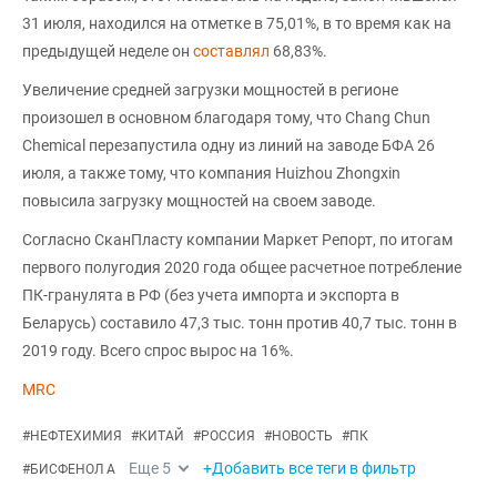
31 июля, находился на отметке в 75,01%, в то время как на
предыдущей неделе он
составлял
68,83%.
Увеличение средней загрузки мощностей в регионе
произошел в основном благодаря тому, что Chang Chun
Chemical перезапустила одну из линий на заводе БФА 26
июля, а также тому, что компания Huizhou Zhongxin
повысила загрузку мощностей на своем заводе.
Согласно СканПласту компании Маркет Репорт, по итогам
первого полугодия 2020 года общее расчетное потребление
ПК-гранулята в РФ (без учета импорта и экспорта в
Беларусь) составило 47,3 тыс. тонн против 40,7 тыс. тонн в
2019 году. Всего спрос вырос на 16%.
MRC
#
НЕФТЕХИМИЯ
#
КИТАЙ
#
РОССИЯ
#
НОВОСТЬ
#
ПК
Еще
5
+Добавить все теги в фильтр
#
БИСФЕНОЛ А