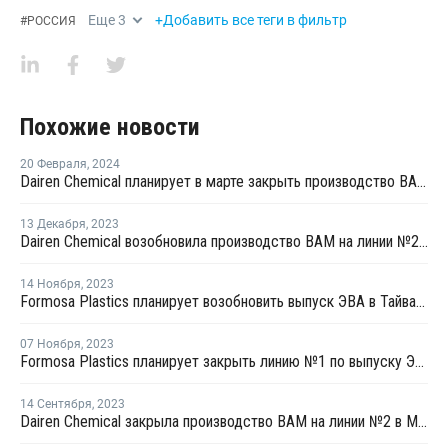
Еще
3
+Добавить все теги в фильтр
#
РОССИЯ
Похожие новости
20 Февраля
,
2024
Dairen Chemical планирует в марте закрыть производство ВАМ в Майлиао
13 Декабря
,
2023
Dairen Chemical возобновила производство ВАМ на линии №2 в Майлиао
14 Ноября
,
2023
Formosa Plastics планирует возобновить выпуск ЭВА в Тайване после ремонта
07 Ноября
,
2023
Formosa Plastics планирует закрыть линию №1 по выпуску ЭВА в Тайване на ремонт
14 Сентября
,
2023
Dairen Chemical закрыла производство ВАМ на линии №2 в Майлиао