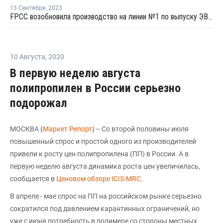
13 Сентября
,
2023
FPCC возобновила производство на линии №1 по выпуску ЭВА в Майлиао
10 Августа
,
2020
В первую неделю августа
полипропилен в России серьезно
подорожал
МОСКВА (
Маркет Репорт
) -- Со второй половины июля
повышенный спрос и простой одного из производителей
привели к росту цен полипропилена (ПП) в России. А в
первую неделю августа динамика роста цен увеличилась,
сообщается в
Ценовом обзоре ICIS-MRC
.
В апреле - мае спрос на ПП на российском рынке серьезно
сократился под давлением карантинных ограничений, но
уже с июня потребность в полимере со стороны местных