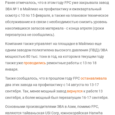
Ранее отмечалось, что в этом году FPC уже закрывала завод
ЭВА № 1 в Майлиао на профилактику и ежеквартальный
осмотр с 10 по 15 февраля, а также на плановое техническое
обслуживание и в связи с необходимостью снизить уровень
накопившихся запасов материала - с конца апреля (сроки
перезапуска не сообщались).
Компания также управляет на площадке в Майлиао еще
одним заводом полиэтилена высокого давления (ПВД)/ЭВА
мощностью 80 тыс. тонн в год, на котором в текущем году
также уже
проводились
ремонтные работы с 13 по 18
января.
Также сообщалось, что в прошлом году FPC
останавливала
два этих завода на профилактику с 14 августа по 13-17
сентября. Так, менее мощный завод
вернулся
к работе 13
сентября, а более мощный был перезапущен 16-17 сентября.
Основными производителями ЭВА в Азии, помимо FPC,
являются тайваньская USI Corp, южнокорейская Hanwha