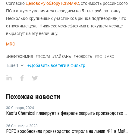
Согласно
Ценовому обзору ICIS-MRC
, стоимость российского
ПС в августе увеличится в среднем на 5 тыс. руб. за тонну.
Несколько крупнейших участников рынка подтвердили, что
отпускные цены Нижнекамскнефтехима в текущем месяце
вырастут на эту величину.
MRC
#
НЕФТЕХИМИЯ
#
ПСС/М
#
ТАЙВАНЬ
#
НОВОСТЬ
#
ПС
#
MRC
Еще
1
+Добавить все теги в фильтр
Похожие новости
30 Января
,
2024
Kaofu Chemical планирует в феврале закрыть производство ПС на Тайване
26 Сентября
,
2023
FCFC возобновила производство стирола на линии №1 в Майлиао