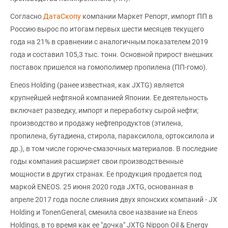
Согласно
ДатаСкопу
компании Маркет Репорт, импорт ПП в
Россию вырос по итогам первых шести месяцев текущего
года на 21% в сравнении с аналогичным показателем 2019
года и составил 105,3 тыс. тонн. Основной прирост внешних
поставок пришелся на гомополимер пропилена (ПП-гомо).
Eneos Holding (ранее известная, как JXTG) является
крупнейшей нефтяной компанией Японии. Ее деятельность
включает разведку, импорт и переработку сырой нефти;
производство и продажу нефтепродуктов (этилена,
пропилена, бутадиена, стирола, параксилола, ортоксилола и
др.), в том числе горюче-смазочных материалов. В последние
годы компания расширяет свои производственные
мощности в других странах. Ее продукция продается под
маркой ENEOS. 25 июня 2020 года JXTG, основанная в
апреле 2017 года после слияния двух японских компаний - JX
Holding и TonenGeneral, сменила свое название на Eneos
Holdings, в то время как ее "дочка" JXTG Nippon Oil & Energy