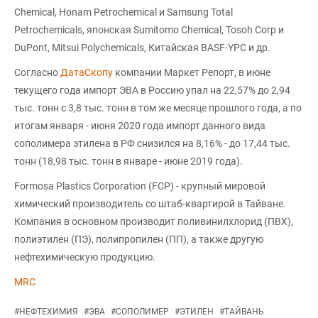
Chemical, Honam Petrochemical и Samsung Total
Petrochemicals, японская Sumitomo Chemical, Tosoh Corp и
DuPont, Mitsui Polychemicals, Китайская BASF-YPC и др.
Согласно
ДатаСкопу
компании Маркет Репорт, в июне
текущего года импорт ЭВА в Россию упал на 22,57% до 2,94
тыс. тонн с 3,8 тыс. тонн в том же месяце прошлого года, а по
итогам января - июня 2020 года импорт данного вида
сополимера этилена в РФ снизился на 8,16% - до 17,44 тыс.
тонн (18,98 тыс. тонн в январе - июне 2019 года).
Formosa Plastics Corporation (FCP) - крупный мировой
химический производитель со штаб-квартирой в Тайване.
Компания в основном производит поливинилхлорид (ПВХ),
полиэтилен (ПЭ), полипропилен (ПП), а также другую
нефтехимическую продукцию.
MRC
#
НЕФТЕХИМИЯ
#
ЭВА
#
СОПОЛИМЕР
#
ЭТИЛЕН
#
ТАЙВАНЬ