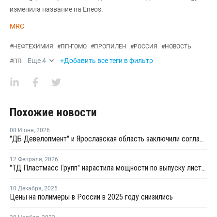
изменила название на Eneos.
MRC
#
НЕФТЕХИМИЯ
#
ПП-ГОМО
#
ПРОПИЛЕН
#
РОССИЯ
#
НОВОСТЬ
Еще
4
+Добавить все теги в фильтр
#
ПП
Похожие новости
08 Июня
,
2026
"ДБ Девелопмент" и Ярославская область заключили соглашение по проекту завода полипропилена
12 Февраля
,
2026
"ТД Пластмасс Групп" нарастила мощности по выпуску листов из полипропилена
10 Декабря
,
2025
Цены на полимеры в России в 2025 году снизились