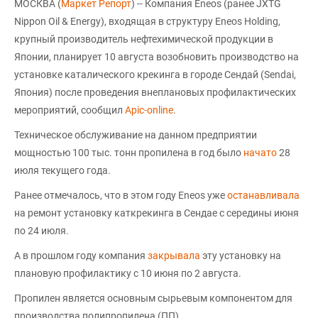
МОСКВА (
Маркет Репорт
) -- Компания Eneos (ранее JXTG
Nippon Oil & Energy), входящая в структуру Eneos Holding,
крупный производитель нефтехимической продукции в
Японии, планирует 10 августа возобновить производство на
установке каталического крекинга в городе Сендай (Sendai,
Япония) после проведения внеплановых профилактических
мероприятий, сообщил
Apic-online
.
Техническое обслуживание на данном предприятии
мощностью 100 тыс. тонн пропилена в год было
начато
28
июля текущего года.
Ранее отмечалось, что в этом году Eneos уже
останавливала
на ремонт установку каткрекинга в Сендае с середины июня
по 24 июля.
А в прошлом году компания
закрывала
эту установку на
плановую профилактику с 10 июня по 2 августа.
Пропилен является основным сырьевым компонентом для
производства полипропилена (ПП).