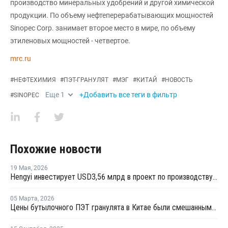
производство минеральных удобрений и другой химической
продукции. По объему нефтеперерабатывающих мощностей
Sinopec Corp. занимает второе место в мире, по объему
этиленовых мощностей - четвертое.
mrc.ru
#
НЕФТЕХИМИЯ
#
ПЭТ-ГРАНУЛЯТ
#
МЭГ
#
КИТАЙ
#
НОВОСТЬ
Еще
1
+Добавить все теги в фильтр
#
SINOPEC
Похожие новости
19 Мая
,
2026
Hengyi инвестирует USD3,56 млрд в проект по производству МЭГ из угля в Китае
05 Марта
,
2026
Цены бутылочного ПЭТ гранулята в Китае были смешанными в феврале