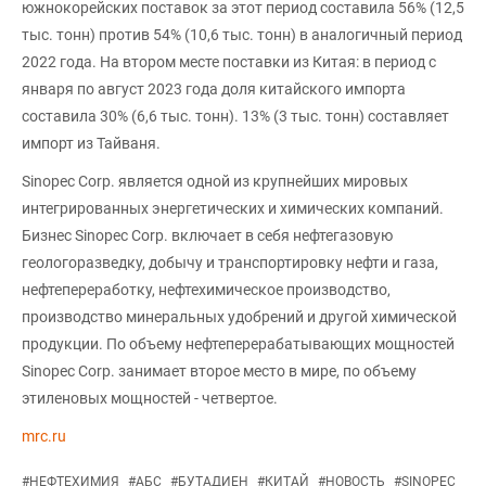
южнокорейских поставок за этот период составила 56% (12,5
тыс. тонн) против 54% (10,6 тыс. тонн) в аналогичный период
2022 года. На втором месте поставки из Китая: в период с
января по август 2023 года доля китайского импорта
составила 30% (6,6 тыс. тонн). 13% (3 тыс. тонн) составляет
импорт из Тайваня.
Sinopec Corp. является одной из крупнейших мировых
интегрированных энергетических и химических компаний.
Бизнес Sinopec Corp. включает в себя нефтегазовую
геологоразведку, добычу и транспортировку нефти и газа,
нефтепереработку, нефтехимическое производство,
производство минеральных удобрений и другой химической
продукции. По объему нефтеперерабатывающих мощностей
Sinopec Corp. занимает второе место в мире, по объему
этиленовых мощностей - четвертое.
mrc.ru
#
НЕФТЕХИМИЯ
#
АБС
#
БУТАДИЕН
#
КИТАЙ
#
НОВОСТЬ
#
SINOPEC