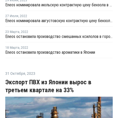
29 Июня
,
2023
Eneos номинировала июльскую контрактную цену бензола в Азии
27 Июля
,
2022
Eneos номинировала августовскую контрактную цену бензола в Азии на уровне USD1 160 за тонну
23 Марта
,
2022
Eneos остановила производство смешанных ксилолов в городе Итихаре
18 Марта
,
2022
Eneos остановила производство ароматики в Японии
31 Октября
,
2023
Экспорт ПВХ из Японии вырос в
третьем квартале на 33%