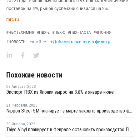
2022 года. Рынок эмульсионного ПВХ показал увеличение
поставок на 4%, рынок суспензии снизился на 2%.
mrc.ru
#
НЕФТЕХИМИЯ
#
ПВХ-Е
#
ПВХ-С
#
ПВХ-ПАСТА
#
ЯПОНИЯ
Еще
3
+Добавить все теги в фильтр
#
НОВОСТЬ
Похожие новости
03 Августа
,
2023
Экспорт ПВХ из Японии вырос на 3,6% в январе-июне
21 Февраля
,
2023
Nippon Steel SM планирует в марте закрыть производство фталевого ангидрида в Японии
20 Января
,
2022
Taiyo Vinyl планирует в феврале остановить производство ПВХ на ремонт