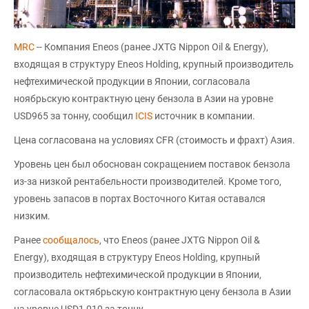
MRC
-- Компания Eneos (ранее JXTG Nippon Oil & Energy),
входящая в структуру Eneos Holding, крупный производитель
нефтехимической продукции в Японии, согласовала
ноябрьскую контрактную цену бензола в Азии на уровне
USD965 за тонну, сообщил
ICIS
источник в компании.
Цена согласована на условиях CFR (стоимость и фрахт) Азия.
Уровень цен был обоснован сокращением поставок бензола
из-за низкой рентабельности производителей. Кроме того,
уровень запасов в портах Восточного Китая оставался
низким.
Ранее
сообщалось
, что Eneos (ранее JXTG Nippon Oil &
Energy), входящая в структуру Eneos Holding, крупный
производитель нефтехимической продукции в Японии,
согласовала октябрьскую контрактную цену бензола в Азии
на уровне USD1 010 за тонну.