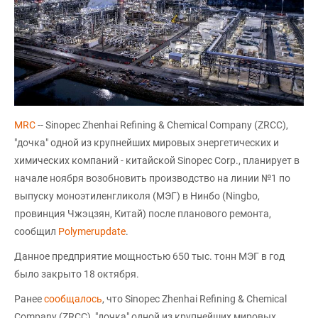
MRC
-- Sinopec Zhenhai Refining & Chemical Company (ZRCC),
"дочка" одной из крупнейших мировых энергетических и
химических компаний - китайской Sinopec Corp., планирует в
начале ноября возобновить производство на линии №1 по
выпуску моноэтиленгликоля (МЭГ) в Нинбо (Ningbo,
провинция Чжэцзян, Китай) после планового ремонта,
сообщил
Polymerupdate
.
Данное предприятие мощностью 650 тыс. тонн МЭГ в год
было закрыто 18 октября.
Ранее
сообщалось
, что Sinopec Zhenhai Refining & Chemical
Company (ZRCC), "дочка" одной из крупнейших мировых