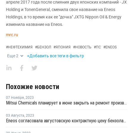
апреле 2017 года после слияния двух японских компаний - JX
Holding и TonenGeneral, сменила свое название на Eneos
Holdings, в то время как ее "дочка" JXTG Nippon Oil & Energy
изменила название на Eneos.
mrc.ru
#
НЕФТЕХИМИЯ
#
БЕНЗОЛ
#
ЯПОНИЯ
#
НОВОСТЬ
#
ПС
#
ENEOS
Еще
2
+Добавить все теги в фильтр
Похожие новости
07 Ноября
,
2023
Mitsui Chemicals планирует в июне закрыть на ремонт производство бензола в Тибе
03 Августа
,
2023
Eneos согласовала августовскую контрактную цену бензола в Азии