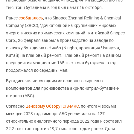
Плановый ремонт на данном предприятии мощностью 165
тыс. тонн бутадиена в год был начат 16 октября.
Ранее
сообщалось
, что Sinopec Zhenhai Refining & Chemical
Company (ZRCC), "дочка" одной из крупнейших мировых
энергетических и химических компаний - китайской Sinopec
Corp., 26 февраля закрыла производство на заводе по
выпуску бутадиена в Нинбо (Ningbo, провинция Чжэцзян,
Китай) на плановый ремонт. Плановый ремонт на данном
предприятии мощностью 165 тыс. тонн бутадиена в год
продолжался до середины мая.
Бутадиен является одним из основных сырьевых
компонентов для производства акрилонитрил-бутадиен-
стирола (АБС).
Согласно
Ценовому Обзору ICIS-MRC
, по итогам восьми
месяцев 2023 года импорт АБС увеличился на 12%
относительно аналогичного периода 2022 года и составил
22,2 тыс. тонн против 19,7 тыс. тонн годом ранее. Доля