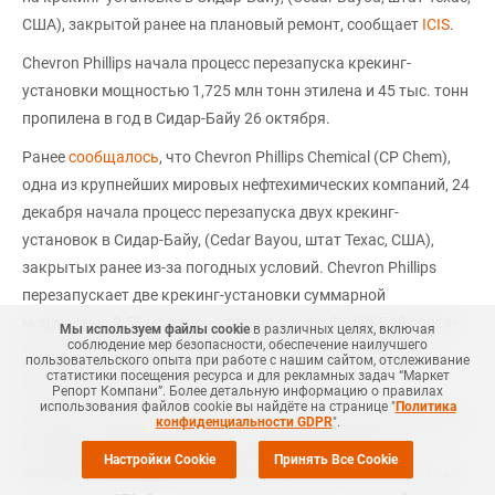
США), закрытой ранее на плановый ремонт, сообщает
ICIS
.
Chevron Phillips начала процесс перезапуска крекинг-
установки мощностью 1,725 млн тонн этилена и 45 тыс. тонн
пропилена в год в Сидар-Байу 26 октября.
Ранее
сообщалось
, что Chevron Phillips Chemical (CP Chem),
одна из крупнейших мировых нефтехимических компаний, 24
декабря начала процесс перезапуска двух крекинг-
установок в Сидар-Байу, (Cedar Bayou, штат Техас, США),
закрытых ранее из-за погодных условий. Chevron Phillips
перезапускает две крекинг-установки суммарной
мощностью 2,58 млн тонн этилена в год в Сидар-Байу после
Мы используем файлы cookie
в различных целях, включая
соблюдение мер безопасности, обеспечение наилучшего
того, как они были упреждающе закрыты в преддверии
пользовательского опыта при работе с нашим сайтом, отслеживание
статистики посещения ресурса и для рекламных задач “Маркет
морозов, которые повлияли на этот район.
Репорт Компани”. Более детальную информацию о правилах
использования файлов cookie вы найдёте на странице "
Политика
Согласно обзору
СканПласт
, по итогам восьми месяцев 2023
конфиденциальности GDPR
".
года расчетное потребление полиэтилена (без учета
Настройки Cookie
Принять Все Cookie
экспорта в Белоруссию и Казахстан) составило 2 183,01 тыс.