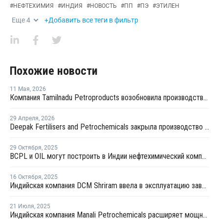
#
НЕФТЕХИМИЯ
#
ИНДИЯ
#
НОВОСТЬ
#
ПП
#
ПЭ
#
ЭТИЛЕН
Еще
4
+Добавить все теги в фильтр
Похожие новости
11 Мая
,
2026
Компания Tamilnadu Petroproducts возобновила производство окиси пропилена
29 Апреля
,
2026
Deepak Fertilisers and Petrochemicals закрыла производство изопропилового спирта из-за перебоев в поставках пропилена
29 Октября
,
2025
BCPL и OIL могут построить в Индии нефтехимический комплекс за USD11,3 млрд
16 Октября
,
2025
Индийская компания DCM Shriram ввела в эксплуатацию завод по производству эпихлоргидрина
21 Июля
,
2025
Индийская компания Manali Petrochemicals расширяет мощности по производству пропиленгликоля