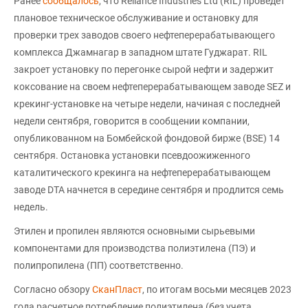
Ранее
сообщалось
, что Reliance Industries Ltd (RIL) проведет
плановое техническое обслуживание и остановку для
проверки трех заводов своего нефтеперерабатывающего
комплекса Джамнагар в западном штате Гуджарат. RIL
закроет установку по перегонке сырой нефти и задержит
коксование на своем нефтеперерабатывающем заводе SEZ и
крекинг-установке на четыре недели, начиная с последней
недели сентября, говорится в сообщении компании,
опубликованном на Бомбейской фондовой бирже (BSE) 14
сентября. Остановка установки псевдоожиженного
каталитического крекинга на нефтеперерабатывающем
заводе DTA начнется в середине сентября и продлится семь
недель.
Этилен и пропилен являются основными сырьевыми
компонентами для производства полиэтилена (ПЭ) и
полипропилена (ПП) соответственно.
Согласно обзору
СканПласт
, по итогам восьми месяцев 2023
года расчетное потребление полиэтилена (без учета