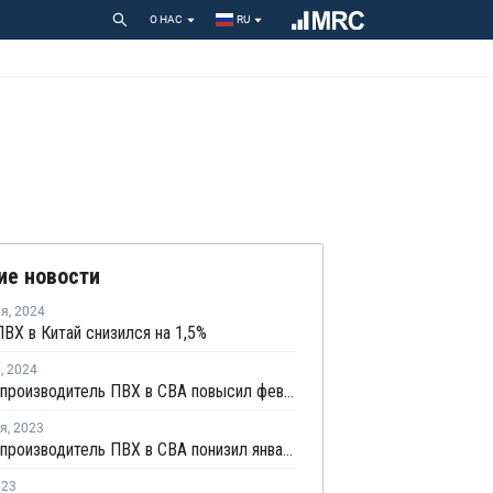
О НАС
RU
ие новости
ля
,
2024
ВХ в Китай снизился на 1,5%
я
,
2024
Крупный производитель ПВХ в СВА повысил февральские цены для поставки в Китай и ЮВА
ря
,
2023
Крупный производитель ПВХ в СВА понизил январские цены для поставки в Индию
023