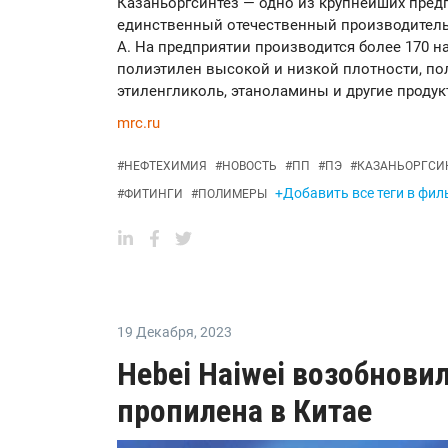
Казаньоргсинтез — одно из крупнейших пред
единственный отечественный производитель
А. На предприятии производится более 170 н
полиэтилен высокой и низкой плотности, пол
этиленгликоль, этаноламины и другие продук
mrc.ru
#
НЕФТЕХИМИЯ
#
НОВОСТЬ
#
ПП
#
ПЭ
#
КАЗАНЬОРГСИ
+Добавить все теги в фил
#
ФИТИНГИ
#
ПОЛИМЕРЫ
19 Декабря
,
2023
Hebei Haiwei возобнови
пропилена в Китае