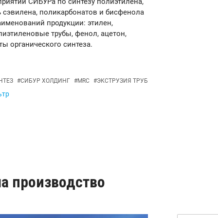
приятий СИБУРа по синтезу полиэтилена,
 сэвилена, поликарбонатов и бисфенола
аименований продукции: этилен,
иэтиленовые трубы, фенол, ацетон,
ты органического синтеза.
НТЕЗ
#
СИБУР ХОЛДИНГ
#
MRC
#
ЭКСТРУЗИЯ ТРУБ
ьтр
ла производство