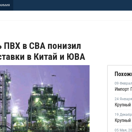
ХИМИЯ
 ПВХ в СВА понизил
ставки в Китай и ЮВА
Похож
09 Февра
Импорт П
24 Январ
19 Декаб
05 Мая
,
2