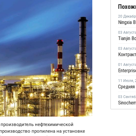
Похож
20 Декаб
03 Август
03 Август
01 Август
11 Июля
,
03 Сентяб
ый производитель нефтехимической
 производство пропилена на установке