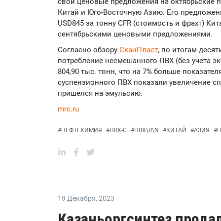
свои ценовые предложения на октябрьские п
Китай и Юго-Восточную Азию. Его предложен
USD845 за тонну CFR (стоимость и фрахт) Кит
сентябрьскими ценовыми предложениями.
Согласно обзору
СканПласт
, по итогам деся
потребление несмешанного ПВХ (без учета эк
804,90 тыс. тонн, что на 7% больше показате
суспензионного ПВХ показали увеличение сп
пришелся на эмульсию.
mrc.ru
#
НЕФТЕХИМИЯ
#
ПВХ-С
#
ПВХ\R\N
#
КИТАЙ
#
АЗИЯ
#
Н
19 Декабря
,
2023
Казаньоргсинтез продал