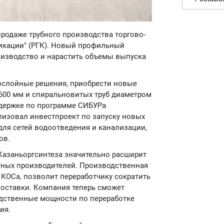
продаже трубного производства торгово-
икации" (РГК). Новый профильный
оизводство и нарастить объемы выпуска
гослойные решения, приобрести новые
600 мм и спиральновитых труб диаметром
оддержке по программе СИБУРа
изовал инвестпроект по запуску новых
для сетей водоотведения и канализации,
ов.
 Казаньоргсинтеза значительно расширит
ных производителей. Производственная
 КОСа, позволит переработчику сократить
поставки. Компания теперь сможет
одственные мощности по переработке
ия.