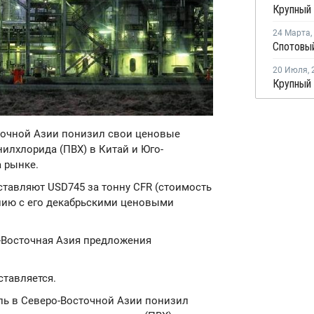
24 Марта
,
20 Июля
,
сточной Азии понизил свои ценовые
илхлорида (ПВХ) в Китай и Юго-
 рынке.
ставляют USD745 за тонну CFR (стоимость
ению с его декабрьскими ценовыми
о-Восточная Азия предложения
ставляется.
ель в Северо-Восточной Азии понизил