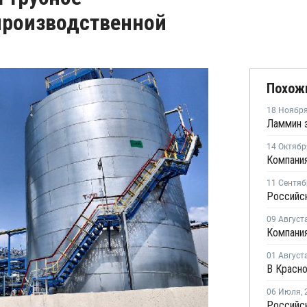
производственной
Похож
18 Ноябр
14 Октябр
11 Сентяб
09 Август
01 Август
06 Июля
,