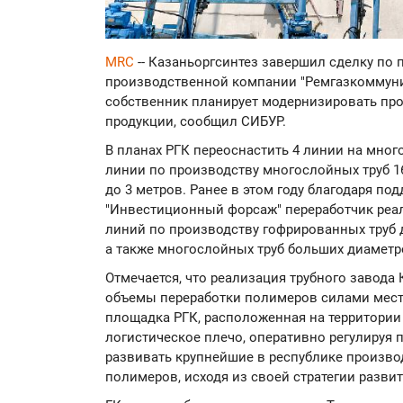
MRC
-- Казаньоргсинтез завершил сделку по 
производственной компании "Ремгазкоммун
собственник планирует модернизировать пр
продукции, сообщил СИБУР.
В планах РГК переоснастить 4 линии на мно
линии по производству многослойных труб 1
до 3 метров. Ранее в этом году благодаря п
"Инвестиционный форсаж" переработчик реал
линий по производству гофрированных труб 
а также многослойных труб больших диаметр
Отмечается, что реализация трубного завода
объемы переработки полимеров силами мест
площадка РГК, расположенная на территории
логистическое плечо, оперативно регулируя 
развивать крупнейшие в республике произв
полимеров, исходя из своей стратегии развит