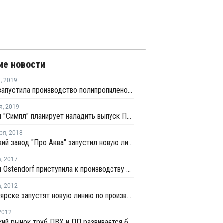
ие новости
я
,
2019
Ламмин запустила производство полипропиленовых кранов на базе новых пресс-форм
я
,
2019
Компания "Симпл" планирует наладить выпуск ПП-труб и упаковочной пленки в ТОСЭР "Нижнекамск"
ря
,
2018
Российский завод "Про Аква" запустил новую линию труб и фитингов
а
,
2017
Компания Ostendorf приступила к производству труб из ПВХ
а
,
2012
В Красноярске запустят новую линию по производству ПП фитингов
2012
Российский рынок труб ПВХ и ПП развивается быстрыми темпами