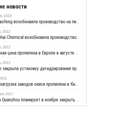
ие новости
ря
,
2023
Ningxia Baofeng возобновила производство на линии №3 по переработке угля в олефины в Нинся
а
,
2022
Tianjin Bohai Chemical возобновила производство пропилена на установке дегидрирования пропана в Таньзине
а
,
2022
Контрактная цена пропилена в Европе в августе снизилась на EUR85 за тонну
а
,
2022
Enterprise закрыла установку дегидрирования пропана в Техасе на внеплановый ремонт
2022
Средняя загрузка заводов окиси пропилена в Китае немного выросла
ря
,
2021
Sinochem Quanzhou планирует в ноябре закрыть производство окиси пропилена в Китае