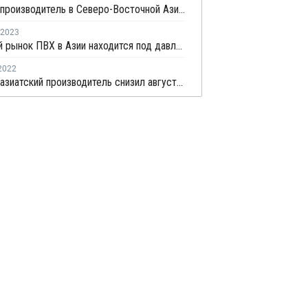
Крупный производитель в Северо-Восточной Азии снизил майские цены ПВХ для поставки в Индию
2023
Спотовый рынок ПВХ в Азии находится под давлением высокого предложения
2022
Крупный азиатский производитель снизил августовские цены ПВХ для поставки в Китай и ЮВА