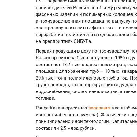
ГК — переработчик полимеров из Татарстана,
производителей России по объему реализуем
фасонных изделий и полимерных колодцев к
а производственная площадка по выпуску п
электросварных и литых фитингов — в посел
переработки полиэтилена в год составляет бо
на предприятиях СИБУРа.
Первая продукция в цеху по производству по
Казаньоргсинтеза была получена в 1980 году
составляет 13,2 тыс. квадратных метров, скл
площадка для хранения труб — 10 тыс. квад
29,6 тыс. тонн полиэтиленовых труб в год. П
трубопроводов, транспортирующих воду для 
водоснабжения, систем канализации, а также
топлива.
Ранее Казаньоргсинтез
завершил
масштабную
изопропилбензола (кумола). Фактически пре
принципиально иной технологии. Капитальны
составили 2,5 млрд рублей.