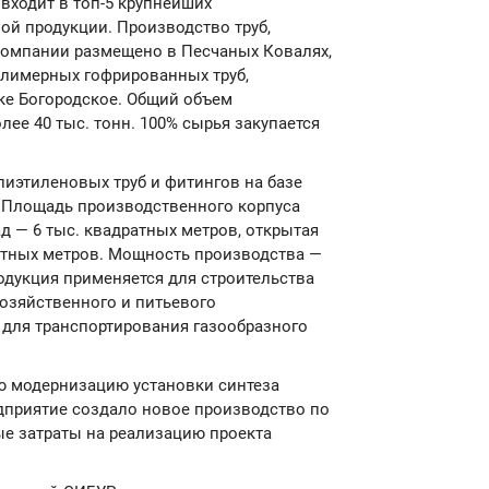
 входит в топ-5 крупнейших
ой продукции. Производство труб,
омпании размещено в Песчаных Ковалях,
олимерных гофрированных труб,
ке Богородское. Общий объем
лее 40 тыс. тонн. 100% сырья закупается
лиэтиленовых труб и фитингов на базе
. Площадь производственного корпуса
ад — 6 тыс. квадратных метров, открытая
ратных метров. Мощность производства —
родукция применяется для строительства
хозяйственного и питьевого
 для транспортирования газообразного
 модернизацию установки синтеза
дприятие создало новое производство по
е затраты на реализацию проекта