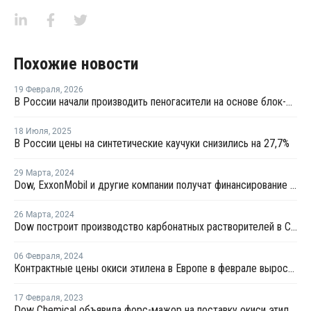
Похожие новости
19 Февраля
,
2026
В России начали производить пеногасители на основе блок-сополимеров
18 Июля
,
2025
В России цены на синтетические каучуки снизились на 27,7%
29 Марта
,
2024
Dow, ExxonMobil и другие компании получат финансирование за декарбонизацию
26 Марта
,
2024
Dow построит производство карбонатных растворителей в США
06 Февраля
,
2024
Контрактные цены окиси этилена в Европе в феврале выросли на EUR4 за тонну
17 Февраля
,
2023
Dow Chemical объявила форс-мажор на поставку окиси этилена и этиленгликоля в США