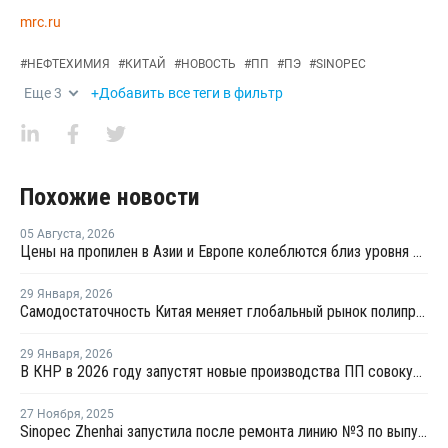
mrc.ru
#
НЕФТЕХИМИЯ
#
КИТАЙ
#
НОВОСТЬ
#
ПП
#
ПЭ
#
SINOPEC
Еще
3
+Добавить все теги в фильтр
Похожие новости
05 Августа
,
2026
Цены на пропилен в Азии и Европе колеблются близ уровня в USD1000
29 Января
,
2026
Самодостаточность Китая меняет глобальный рынок полипропилена
29 Января
,
2026
В КНР в 2026 году запустят новые производства ПП совокупной мощностью 4,9 млн тонн
27 Ноября
,
2025
Sinopec Zhenhai запустила после ремонта линию №3 по выпуску ПП в Китае