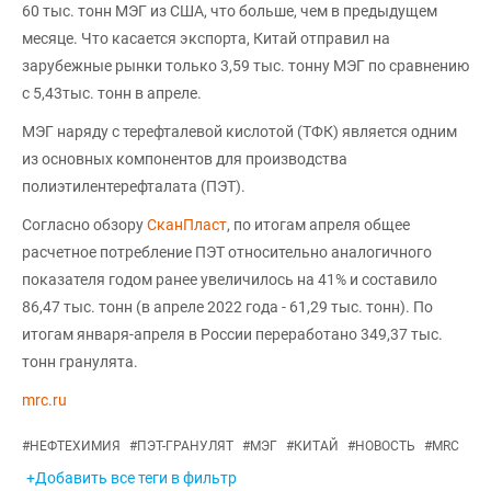
60 тыс. тонн МЭГ из США, что больше, чем в предыдущем
месяце. Что касается экспорта, Китай отправил на
зарубежные рынки только 3,59 тыс. тонну МЭГ по сравнению
с 5,43тыс. тонн в апреле.
МЭГ наряду с терефталевой кислотой (ТФК) является одним
из основных компонентов для производства
полиэтилентерефталата (ПЭТ).
Согласно обзору
СканПласт
, по итогам апреля общее
расчетное потребление ПЭТ относительно аналогичного
показателя годом ранее увеличилось на 41% и составило
86,47 тыс. тонн (в апреле 2022 года - 61,29 тыс. тонн). По
итогам января-апреля в России переработано 349,37 тыс.
тонн гранулята.
mrc.ru
#
НЕФТЕХИМИЯ
#
ПЭТ-ГРАНУЛЯТ
#
МЭГ
#
КИТАЙ
#
НОВОСТЬ
#
MRC
+Добавить все теги в фильтр