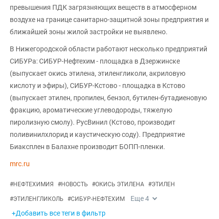
превышения ПДК загрязняющих веществ в атмосферном
воздухе на границе санитарно-защитной зоны предприятия и
ближайшей зоны жилой застройки не выявлено.
В Нижегородской области работают несколько предприятий
СИБУРа: СИБУР-Нефтехим - площадка в Дзержинске
(выпускает окись этилена, этиленгликоли, акриловую
кислоту и эфиры), СИБУР-Кстово - площадка в Кстово
(выпускает этилен, пропилен, бензол, бутилен-бутадиеновую
фракцию, ароматические углеводороды, тяжелую
пиролизную смолу). РусВинил (Кстово, производит
поливинилхлорид и каустическую соду). Предприятие
Биаксплен в Балахне производит БОПП-пленки.
mrc.ru
#
НЕФТЕХИМИЯ
#
НОВОСТЬ
#
ОКИСЬ ЭТИЛЕНА
#
ЭТИЛЕН
Еще
4
#
ЭТИЛЕНГЛИКОЛЬ
#
СИБУР-НЕФТЕХИМ
+Добавить все теги в фильтр