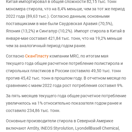
Китай импортировал в общей сложности 82,15 тыс. тонн
мономера стирола, что на 8,4% меньше, чем за тот же период
2022 года (89,63 тыс.). Согласно данным, основными
поставщиками в мае были Саудовская Аравия (70,5%),
Япония (13,2%) и Сингапур (10,2%). Импорт стирола в Китай в
январе-мае составил 421,84 тыс. тонн, что на 19,2% меньше
чем за аналогичный период годом ранее.
Согласно
СканПласту
компании MRC, по итогам мая
текущего года общее расчетное потребление полистирола и
стирольных пластиков в России составило 49,50 тыс. тонн
против 45,42 тыс. тонн в прошлом году. В отчетном месяце по
сравнению с маем 2022 года рост потребления составил 9%.
За пять месяцев текущего года общее расчетное потребление
увеличилось на 1% относительно показателя годом ранее и
составило 234,86 тыс. тонн.
Основные производители стирола в Северной Америке
включают AmSty, INEOS Styrolution, LyondellBasell Chemical,