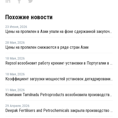
Похожие новости
23 Июня
,
2026
Цены на пропилен в Азии упали на фоне сдержанной закупочной активности
28 Мая
,
2026
Цены на пропилен снижаются в ряде стран Азии
18 Мая
,
2026
Repsol возобновит работу крекинг-установки в Португалии в июне
18 Мая
,
2026
Коэффициент загрузки мощностей установок дегидрированию пропана в Китае в мае снизится примерно до 50%
11 Мая
,
2026
Компания Tamilnadu Petroproducts возобновила производство окиси пропилена
29 Апреля
,
2026
Deepak Fertilisers and Petrochemicals закрыла производство изопропилового спирта из-за перебоев в поставках пропилена