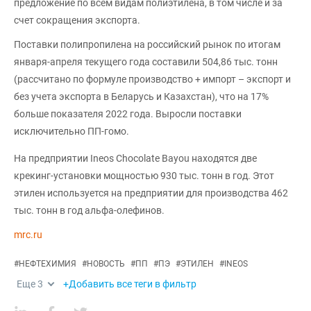
предложение по всем видам полиэтилена, в том числе и за
счет сокращения экспорта.
Поставки полипропилена на российский рынок по итогам
января-апреля текущего года составили 504,86 тыс. тонн
(рассчитано по формуле производство + импорт – экспорт и
без учета экспорта в Беларусь и Казахстан), что на 17%
больше показателя 2022 года. Выросли поставки
исключительно ПП-гомо.
На предприятии Ineos Chocolate Bayou находятся две
крекинг-установки мощностью 930 тыс. тонн в год. Этот
этилен используется на предприятии для производства 462
тыс. тонн в год альфа-олефинов.
mrc.ru
#
НЕФТЕХИМИЯ
#
НОВОСТЬ
#
ПП
#
ПЭ
#
ЭТИЛЕН
#
INEOS
Еще
3
+Добавить все теги в фильтр