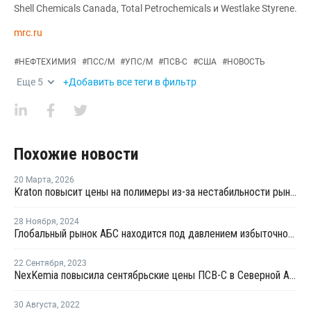
Shell Chemicals Canada, Total Petrochemicals и Westlake Styrene.
mrc.ru
#
НЕФТЕХИМИЯ
#
ПСС/М
#
УПС/М
#
ПСВ-С
#
США
#
НОВОСТЬ
Еще
5
+Добавить все теги в фильтр
Похожие новости
20 Марта
,
2026
Kraton повысит цены на полимеры из-за нестабильности рынка
28 Ноября
,
2024
Глобальный рынок АБС находится под давлением избыточного предложения и слабого спроса
22 Сентября
,
2023
NexKemia повысила сентябрьские цены ПСВ-С в Северной Америке
30 Августа
,
2022