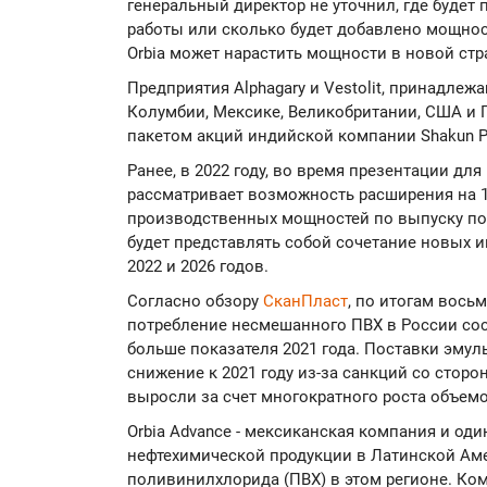
генеральный директор не уточнил, где будет 
работы или сколько будет добавлено мощнос
Orbia может нарастить мощности в новой стр
Предприятия Alphagary и Vestolit, принадлеж
Колумбии, Мексике, Великобритании, США и 
пакетом акций индийской компании Shakun P
Ранее, в 2022 году, во время презентации для
рассматривает возможность расширения на 1 
производственных мощностей по выпуску по
будет представлять собой сочетание новых и
2022 и 2026 годов.
Согласно обзору
СканПласт
, по итогам вось
потребление несмешанного ПВХ в России сост
больше показателя 2021 года. Поставки эму
снижение к 2021 году из-за санкций со стор
выросли за счет многократного роста объемо
Orbia Advance - мексиканская компания и од
нефтехимической продукции в Латинской Аме
поливинилхлорида (ПВХ) в этом регионе. Ко