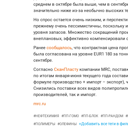
среднем в октябре была выше, чем в сентябр
значительно ниже из-за необычно высоких те
Но спрос остается очень низким, и перспекти
прежнему очень пессимистичны, поскольку 
уровня запасов. Множество сокращений прои
внеплановых, эффективно компенсировали с
Ранее
сообщалось
, что контрактная цена пр
была согласована на уровне EUR1 180 за тонну
сентябре.
Согласно
СканПласту
компании MRC, постав
по итогам января-июня текущего года состави
формуле производство + импорт – экспорт), ч
Снизились поставки всех видов полипропиле
производителей, так и импорт.
mrc.ru
#
НЕФТЕХИМИЯ
#
ПП-ГОМО
#
ПП-БЛОК
#
ПП-РАНДОМ
#
+Добавить все теги в фил
#
ПОЛИМЕРЫ
#
ОЛЕФИНЫ