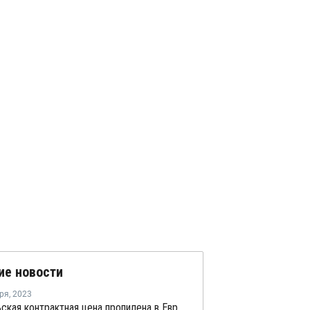
ие новости
ря
,
2023
Сентябрьская контрактная цена пропилена в Европе выросла на EUR60 за тонну