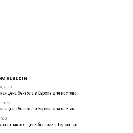
ие новости
ря
,
2023
Контрактная цена бензола в Европе для поставок в декабре снизилась на EUR133 за тонну
я
,
2023
Контрактная цена бензола в Европе для поставок в ноябре снизилась на EUR148
2023
Июльская контрактная цена бензола в Европе снизилась на EUR79