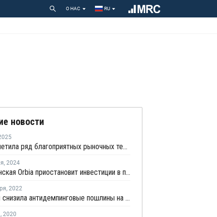
О НАС
RU
ие новости
2025
Orbia отметила ряд благоприятных рыночных тенденций для своего ПВХ бизнеса
ля
,
2024
Мексиканская Orbia приостановит инвестиции в производство ПВХ после слабых результатов в 2023 году
ря
,
2022
Бразилия снизила антидемпинговые пошлины на импорт ПВХ из США и Мексики
я
,
2020