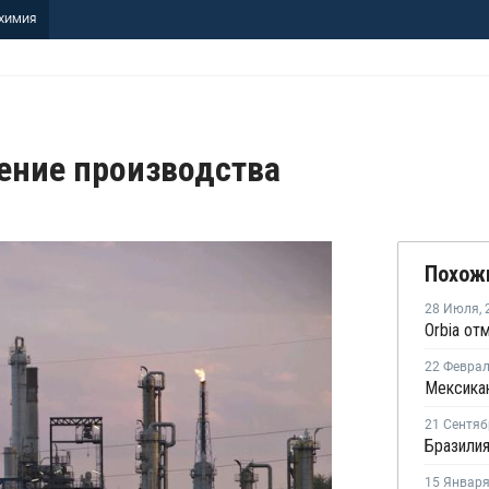
ХИМИЯ
рение производства
Похож
28 Июля
,
22 Февра
21 Сентяб
15 Январ