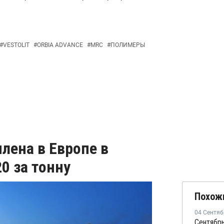
#
VESTOLIT
#
ORBIA ADVANCE
#
MRC
#
ПОЛИМЕРЫ
лена в Европе в
0 за тонну
Похож
04 Сентяб