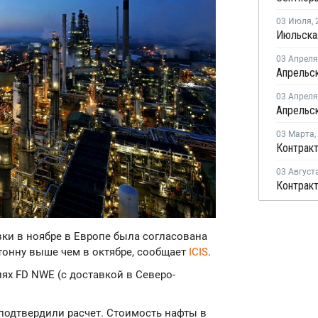
03 Июля
,
03 Апреля
03 Апреля
03 Марта
,
03 Август
вки в ноябре в Европе была согласована
а тонну выше чем в октябре, сообщает
ICIS
.
ях FD NWE (с доставкой в Северо-
подтвердили расчет. Стоимость нафты в