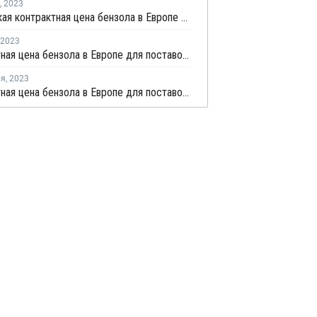
,
2023
Апрельская контрактная цена бензола в Европе снизилась на EUR1
2023
Контрактная цена бензола в Европе для поставок в марте снизилась на EUR1
ля
,
2023
Контрактная цена бензола в Европе для поставок в феврале выросла на EUR108 за тонну