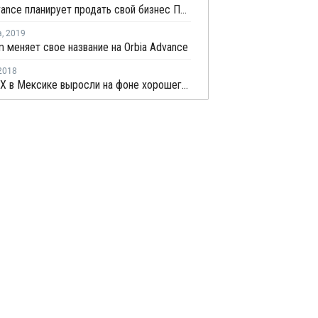
Оrbia Advance планирует продать свой бизнес ПВХ
а
,
2019
 меняет свое название на Оrbia Advance
2018
Цены ПВХ в Мексике выросли на фоне хорошего спроса