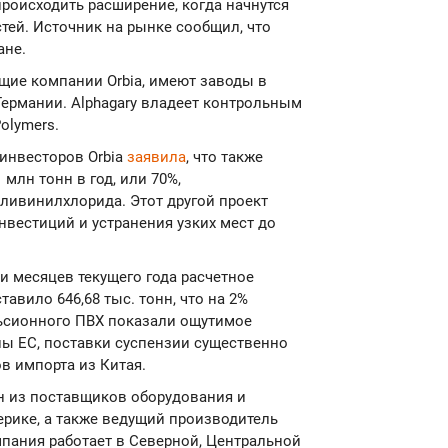
происходить расширение, когда начнутся
тей. Источник на рынке сообщил, что
ане.
ащие компании Orbia, имеют заводы в
Германии. Alphagary владеет контрольным
olymers.
 инвесторов Orbia
заявила
, что также
млн тонн в год, или 70%,
ливинилхлорида. Этот другой проект
нвестиций и устранения узких мест до
ми месяцев текущего года расчетное
авило 646,68 тыс. тонн, что на 2%
льсионного ПВХ показали ощутимое
оны ЕС, поставки суспензии существенно
в импорта из Китая.
ин из поставщиков оборудования и
рике, а также ведущий производитель
мпания работает в Северной, Центральной