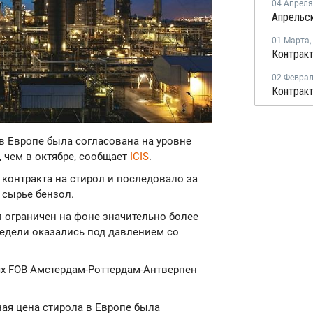
04 Апреля
01 Марта
,
02 Февра
 в Европе была согласована на уровне
, чем в октябре, сообщает
ICIS
.
контракта на стирол и последовало за
 сырье бензол.
л ограничен на фоне значительно более
недели оказались под давлением со
ях FOB Амстердам-Роттердам-Антверпен
тная цена стирола в Европе была