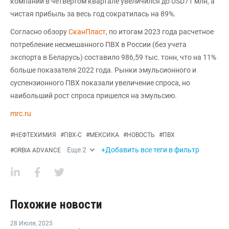
компании в четвертом квартале увеличился до USD71 млн, а
чистая прибыль за весь год сократилась на 89%.
Согласно обзору
СканПласт
, по итогам 2023 года расчетное
потребление несмешанного ПВХ в России (без учета
экспорта в Беларусь) составило 986,59 тыс. тонн, что на 11%
больше показателя 2022 года. Рынки эмульсионного и
суспензионного ПВХ показали увеличение спроса, но
наибольший рост спроса пришелся на эмульсию.
mrc.ru
#
НЕФТЕХИМИЯ
#
ПВХ-С
#
МЕКСИКА
#
НОВОСТЬ
#
ПВХ
Еще
2
+Добавить все теги в фильтр
#
ORBIA ADVANCE
Похожие новости
28 Июля
,
2025