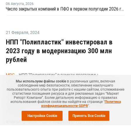
06 Августа
,
2026
Число закрытых компаний в ПФО в первом полугодии 2026 года вдвое превысило число новых
21 Февраля
,
2024
НПП "Полипластик" инвестировал в
2023 году в модернизацию 300 млн
рублей
MRC
-- НПП "Полипластик" в рамках программы
Мы используем файлы cookie
в различных целях, включая
модернизации оборудования усовершенствовал системы
соблюдение мер безопасности, обеспечение наилучшего
охлаждения на производственной площадке Энгельс,
пользовательского опыта при работе с нашим сайтом, отслеживание
статистики посещения ресурса и для рекламных задач “Маркет
обновил системы пожарной безопасности и провел
Репорт Компани”. Более детальную информацию о правилах
использования файлов cookie вы найдёте на странице "
Политика
масштабную автоматизацию, говорится в сообщении
конфиденциальности GDPR
".
компании.
Настройки Cookie
Принять Все Cookie
В части промышленной инфраструктуры на 15% был
обновлен парк погрузочно-разгрузочной техники, а также