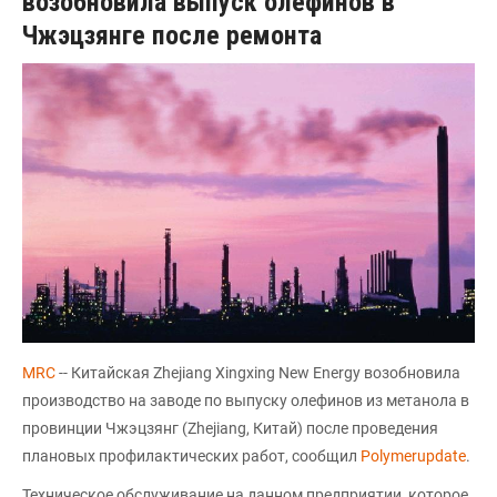
возобновила выпуск олефинов в
Чжэцзянге после ремонта
MRC
-- Китайская Zhejiang Xingxing New Energy возобновила
производство на заводе по выпуску олефинов из метанола в
провинции Чжэцзянг (Zhejiang, Китай) после проведения
плановых профилактических работ, сообщил
Polymerupdate
.
Техническое обслуживание на данном предприятии, которое