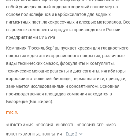
собой универсальный водорастворимый сополимер на
основе полиолефинов и карбоксилатов для водных
пигментных паст, лакокрасочных и клеевых материалов. Все
сырьевые компоненты продукта производятся в России
предприятиями СИБУРа.
Компания "Россильбер" выпускает краски для гладкостного
покрытия и для антикоррозионного покрытия, различные
виды технических смазок, флокулянты и коагулянты,
технические моющие реагенты и дисперганты, ингибиторы
коррозии и отложений, биоциды, термопластики, присадки;
занимается исследованиями и консалтингом. Основная
производственная площадка компании находится в
Белорецке (Башкирия).
mrc.ru
#
НЕФТЕХИМИЯ
#
РОССИЯ
#
НОВОСТЬ
#
РОССИЛЬБЕР
#
MRC
Еще
2
#
ЭКСТРУЗИОННЫЕ ПОКРЫТИЯ