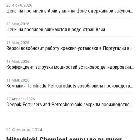
23 Июня
,
2026
Цены на пропилен в Азии упали на фоне сдержанной закупочной активности
28 Мая
,
2026
Цены на пропилен снижаются в ряде стран Азии
18 Мая
,
2026
Repsol возобновит работу крекинг-установки в Португалии в июне
18 Мая
,
2026
Коэффициент загрузки мощностей установок дегидрированию пропана в Китае в мае снизится примерно до 50%
11 Мая
,
2026
Компания Tamilnadu Petroproducts возобновила производство окиси пропилена
29 Апреля
,
2026
Deepak Fertilisers and Petrochemicals закрыла производство изопропилового спирта из-за перебоев в поставках пропилена
21 Февраля
,
2024
Mitsubishi Chemical закрыла выпуск