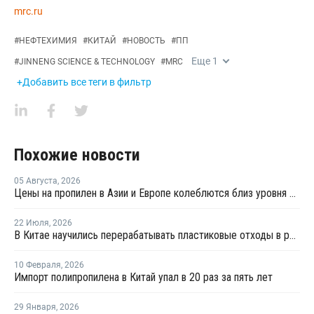
mrc.ru
#
НЕФТЕХИМИЯ
#
КИТАЙ
#
НОВОСТЬ
#
ПП
Еще
1
#
JINNENG SCIENCE & TECHNOLOGY
#
MRC
+Добавить все теги в фильтр
Похожие новости
05 Августа
,
2026
Цены на пропилен в Азии и Европе колеблются близ уровня в USD1000
22 Июля
,
2026
В Китае научились перерабатывать пластиковые отходы в реактивное топливо с эффективностью 82%
10 Февраля
,
2026
Импорт полипропилена в Китай упал в 20 раз за пять лет
29 Января
,
2026