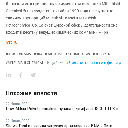
Японская интегрированная химическая компания Mitsubishi
Chemical была создана 1 октября 1990 года в результате
слияния корпораций Mitsubishi Kasei и Mitsubishi
Petrochemical Co. За счет широкой сферы деятельности она
входит в десятку ведущих химических компаний мира.
mrc.ru
#
НЕФТЕХИМИЯ
#
ЭВА
#
ВИНИЛАЦЕТАТ
#
ЯПОНИЯ
#
НОВОСТЬ
Еще
1
+Добавить все теги в фильтр
#
MITSUBISHI CHEMICAL
Похожие новости
20 Июня
,
2024
Dow-Mitsui Polychemicals получила сертификат ISCC PLUS в Японии
20 Июля
,
2023
Showa Denko снизила загрузку производства ВАМ в Оите