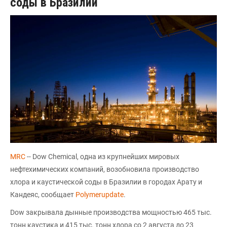
соды в Бразилии
MRC
-- Dow Chemical, одна из крупнейших мировых
нефтехимических компаний, возобновила производство
хлора и каустической соды в Бразилии в городах Арату и
Кандеяс, сообщает
Polymerupdate
.
Dow закрывала дынные производства мощностью 465 тыс.
тонн каустика и 415 тыс. тонн хлора со 2 августа до 23