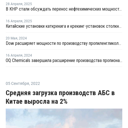
28 Апреля
,
2025
В КНР стали обсуждать перенос нефтехимических мощностей в США из-за пошлин
16 Апреля
,
2025
Китайские установки каткрекига и крекинг-установок столкнулись нехваткой сырья после ответных пошлин
20 Мая
,
2024
Dow расширяет мощности по производству пропиленгликоля в Таиланде
16 Апреля
,
2024
OQ Chemicals завершила расширение производства пропиональдегида в США
05 Сентября
,
2022
Средняя загрузка производств АБС в
Китае выросла на 2%