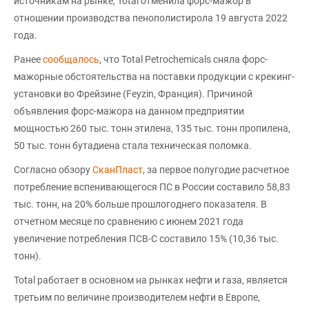
источникам на рынке, Total отменила форс-мажор в
отношении производства пенополистирола 19 августа 2022
года.
Ранее
сообщалось
, что Total Petrochemicals сняла форс-
мажорные обстоятельства на поставки продукции с крекинг-
установки во Фрейзине (Feyzin, Франция). Причиной
объявления форс-мажора на данном предприятии
мощностью 260 тыс. тонн этилена, 135 тыс. тонн пропилена,
50 тыс. тонн бутадиена стала техническая поломка.
Согласно обзору
СканПласт
, за первое полугодие расчетное
потребление вспенивающегося ПС в России составило 58,83
тыс. тонн, на 20% больше прошлогоднего показателя. В
отчетном месяце по сравнению с июнем 2021 года
увеличение потребления ПСВ-С составило 15% (10,36 тыс.
тонн).
Total работает в основном на рынках нефти и газа, является
третьим по величине производителем нефти в Европе,