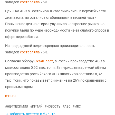
заводов
составляла
75%.
Цены на АБС в Восточном Китае снизились в верхней части
диапазона, но остались стабильными в нижней части.
Повышение цен на стирол улучшило настроение рынка, но
покупки были по мере необходимости из-за слабого спроса в
сфере переработки.
На предыдущей неделе средняя производительность
заводов
составляла
75%.
Согласно обзору
СканПласт
, в России производство АБС в
мае составило 0,92 тыс. тонн. За период январь-май объем
производства российского АБС-пластиков составил 8,32
тыс. тонн, что показывает снижение на 26% по сравнению с
прошлым годом.
mrc.ru
#
НЕФТЕХИМИЯ
#
КИТАЙ
#
НОВОСТЬ
#
АБС
#
MRC
+Добавить все теги в фильтр