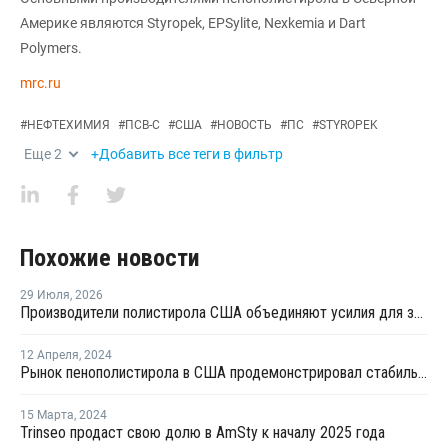
Америке являются Styropek, EPSylite, Nexkemia и Dart
Polymers.
mrc.ru
#
НЕФТЕХИМИЯ
#
ПСВ-С
#
США
#
НОВОСТЬ
#
ПС
#
STYROPEK
Еще
2
+Добавить все теги в фильтр
Похожие новости
29 Июля
,
2026
Производители полистирола США объединяют усилия для защиты рынка от экологических ограничений
12 Апреля
,
2024
Рынок пенополистирола в США продемонстрировал стабильность и устойчивость в марте
15 Марта
,
2024
Trinseo продаст свою долю в AmSty к началу 2025 года