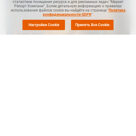
статистики посещения ресурса и для рекламных задач “Маркет
Репорт Компани”. Более детальную информацию о правилах
использования файлов cookie вы найдёте на странице "
Политика
конфиденциальности GDPR
".
Настройки Cookie
Принять Все Cookie
MRC
-- Американская Chevron Phillips Chemical (CP Chem),
одна из крупнейших мировых нефтехимических компаний, 1
сентября остановила производство олефинов и полиэтилена
(ПЭ) в Порт-Артуре (Port Arthur, штат Техас, США) из-за
технической неполадки, говорится в заявлении компании,
направленном в Техасскую Комиссию по охране
окружающей среды (TCEQ).
Мощность крекинг-установки в Порт Артуре составляет 835
тыс. тонн этилена, 350 тыс. тонн пропилена в год.
Согласно заявлению, поданному в Техасскую комиссию по
качеству окружающей среды (TCEQ), произошел сбой