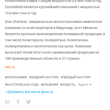
полиэтилена в мире с общей мощностью 9,8 млн тонн в год.
ExxonMobil является крупнейшей компанией с мощностью
10,6 млн тонн в год.
Dow Chemical - американская многоотраслевая химическая
компания со штаб-квартирой в Мидлэнде, штат Мичиган.
Является крупным производителем полимерной продукции, в
том числе полистирола, полиуретана, полиэтилена,
полипропилена и синтетических каучуков. Компания
выпускает более пяти тысяч наименований продукции на
188 производственных объектах в 37 странах.
mrc.ru
#
НЕФТЕХИМИЯ
#
ЖИДКИЙ КАУСТИК
#
ТВЕРДЫЙ КАУСТИК
Еще
6
#
КАУСТИЧЕСКАЯ СОДА
#
БРАЗИЛИЯ
#
НОВОСТЬ
+Добавить все теги в фильтр