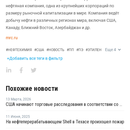
нефтяная компания, одна из крупнейших корпораций по
размеру рыночной капитализации в мире. Компания ведёт
добычу нефти в различных регионах мира, включая США,
Канаду, Ближний Восток, Азербайджан и др.
mrc.ru
Еще
4
#
НЕФТЕХИМИЯ
#
США
#
НОВОСТЬ
#
ПП
#
ПЭ
#
ЭТИЛЕН
+Добавить все теги в фильтр
Похожие новости
13 Марта
,
2026
США начинают торговые расследования в соответствии со статьей 301 в отношении 16 стран, включая ЕС и Китай
11 Июня
,
2025
На нефтеперерабатывающем Shell в Техасе произошел пожар