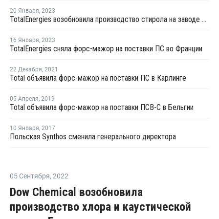
20 Января
,
2023
TotalEnergies возобновила производство стирола на заводе в Гонфревиле
16 Января
,
2023
TotalEnergies сняла форс-мажор на поставки ПС во Франции
22 Декабря
,
2021
Total объявила форс-мажор на поставки ПС в Карлинге
05 Апреля
,
2019
Total объявила форс-мажор на поставки ПСВ-С в Бельгии
10 Января
,
2017
Польская Synthos сменила генерального директора
05 Сентября
,
2022
Dow Chemical возобновила
производство хлора и каустической